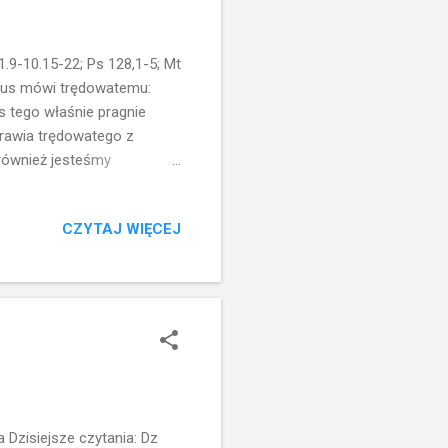
.9-10.15-22; Ps 128,1-5; Mt
 Jezus mówi trędowatemu:
s tego właśnie pragnie
drawia trędowatego z
..również jesteśmy
uszy...Czy zdajemy sobie z
.??? Czy wiemy, że sami nie
CZYTAJ WIĘCEJ
z tym, że każdego dnia
rądu. Bohater Ewangelii
możesz mnie oczyścić... To
Dzisiejsze czytania: Dz