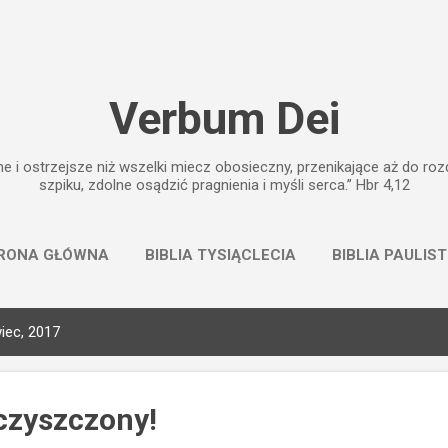
Przejdź do głównej zawartości
Verbum Dei
e i ostrzejsze niż wszelki miecz obosieczny, przenikające aż do rozd
szpiku, zdolne osądzić pragnienia i myśli serca.” Hbr 4,12
RONA GŁÓWNA
BIBLIA TYSIĄCLECIA
BIBLIA PAULIS
iec, 2017
czyszczony!