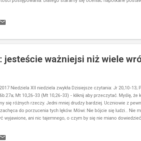
tości postępowania. Dlatego staramy się oceniać napotkane postawy
skujemy potwierdzenie innych, że takie kryteria są właściwe, sami st
howanie. Czasem jednak osądzanie innych jest rodzajem obrony si
gę od nas samych i naszych ciemnych stron albo usprawiedliwić nas 
i takie grzechy popełniają, to moje słabości są niczym". Szczególnie
ypadku negatywne sądy na temat księży lub osób zakonnych, przeł
okich stanowiskach, czyli wszystkich, który powinni być wzorem...
: jesteście ważniejsi niż wiele wró
7 Niedziela XII niedziela zwykła Dzisiejsze czytania: Jr 20,10-13; 
26b.27a; Mt 10,26-33 (Mt 10,26-33) - kliknij aby przeczytać. Myślę, ż
oimy się różnych rzeczy. Jedni mniej drudzy bardziej. Uczniowie z pe
s zachęca do porzucenia tych lęków. Mówi: Nie bójcie się ludzi... Nie
yć wyjawione, ani nic tajemnego, o czym by się nie miano dowiedzieć. 
, lecz duszy zabić nie mogą. Bójcie się raczej Tego, który duszę i cia
dziej niż prześladowania ze strony otoczenia, należy bać się potępieni
rawdę nie mogą nam nic zrobić. Nawet jeżeli dla imienia Jezusa stra