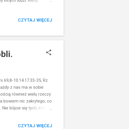
 innych ludzi. Kiedy
aramy się o ich
ebie. Ma ono odwrócić
CZYTAJ WIĘCEJ
w naszej słabości: „jeżeli
 „cenne" są w tym
ożonych oraz osób na
bli.
Ps 69,8-10.14.17.33-35; Rz
e każdy z nas ma w sobie
wnością również wielu rzeczy
 ma bowiem nic zakrytego, co
Nie bójcie się tych, którzy
ło może zatracić w piekle. No
a, należy bać się grzechu.
CZYTAJ WIĘCEJ
cimy życie, to tak naprawdę