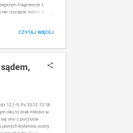
isiejszym fragmencie z
 nie rzucajcie swych pereł
szarpały. Co znaczy to
nie boi się takich
CZYTAJ WIĘCEJ
aświetlenie pewnego
skazuje uczniom, że w
Nowiny. Mało tego, że nie
m sądem,
z 12,1-9; Ps 33,12-13.18-
szym oku to brak miłości w
e się ono z poczucia
 jasnych kryteriów oceny