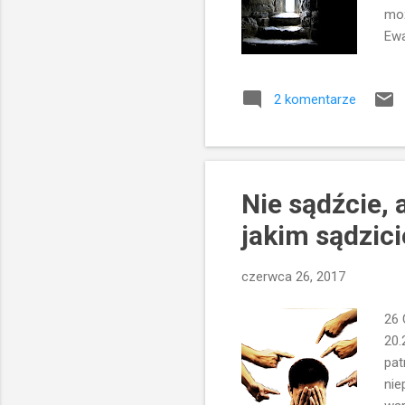
moż
Ewa
prz
zda
2 komentarze
wyp
pro
cza
prz
Nie sądźcie, 
jakim sądzici
czerwca 26, 2017
26 
20.
pat
nie