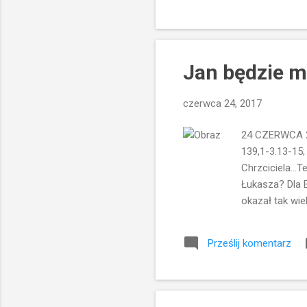
zyskamy o wiele
Jan będzie m
czerwca 24, 2017
24 CZERWCA 20
139,1-3.13-15;
Chrzciciela...
Łukasza? Dla E
okazał tak wiel
chcieli mu dać
Jan. Elżbieta 
Prześlij komentarz
Zachariasza wy
Zachariaszowi 
tradycji - ws...