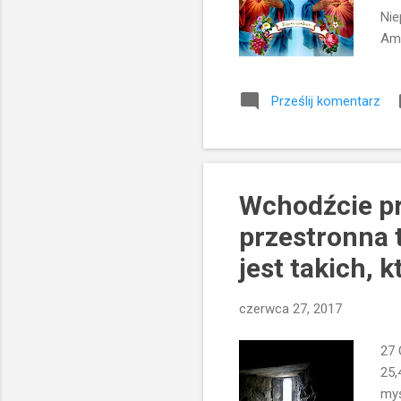
Nie
Ame
pop
Nie
Prześlij komentarz
pie
za 
i ś
że 
Wchodźcie pr
przestronna t
jest takich, 
czerwca 27, 2017
27 
25,
myś