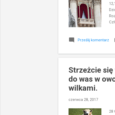
12,
Dzi
Roz
Czł
son
alb
Prześlij komentarz
wśr
itp
prz
cie
Strzeżcie si
do was w owc
wilkami.
czerwca 28, 2017
28 