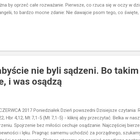
na by oprzeć całe rozważanie. Pierwsze, co rzuca się w oczy w dz
ngelii, to bardzo mocne zdanie: Nie dawajcie psom tego, co święte, i
ed świnie, by ich nie podeptały nogami, i obróciwszy się, was nie po
nie? Czy Jezus naprawdę porównuje ludzi do świń? Nasz Nauczyciel 
owiedzi...i nie chodzi tu wcale o ubliżanie komukolwiek. Chodzi o n
blemu wyolbrzymienie go w przypowieści. W tym przypadku Jezus w
sie misji ewangelizacyjnej, trafią na ludzi, którzy nie przyjmą Dobrej 
yjmą...to jeszcze narażą Ewangelię na zbezczes...
abyście nie byli sądzeni. Bo taki
e, i was osądzą
CZERWCA 2017 Poniedziałek Dzień powszedni Dzisiejsze czytania: Rd
22; Hbr 4,12; Mt 7,1-5 (Mt 7,1-5) - kliknij aby przeczytać. Belka w na
rzeniu. Spojrzenie bez miłości cechuje osądzanie. Najczęściej bierz
pewności i lęku. Pragnąc samemu uchodzić za porządnego, szukamy