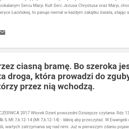
pokalanym Sercu Maryi. Kult Serc Jezusa Chrystusa oraz Maryi, choć
ryce Łacińskiej, to panuje niemal w każdym zakątku świata, stając s
ularniejszym. Serce jako Boska Miłość Kult Najświętszego Serca J
pokalanego Serca Maryi wyrasta z Pisma Świętego, ale to Tradycja 
rwsze w średniowieczu za sprawą z pasyjnej pobożności, a po drug
sprawą objawień Małgorzaty Marii Alacoque. Wizerunki Serc koncentr
mierci, czyli wszystkim tym, co wiąże się najbardziej z życiem. To właś
każde se...
zez ciasną bramę. Bo szeroka jes
a droga, która prowadzi do zguby
którzy przez nią wchodzą.
CZERWCA 2017 Wtorek Dzień powszedni Dzisiejsze czytania: Rdz 13,
4b.5; Mt 7,6.12-14 (Mt 7,6.12-14) - kliknij aby przeczytać. W Ewangelii
li, wartych zatrzymania się nad nimi. Już w pierwszym zdaniu pojawi