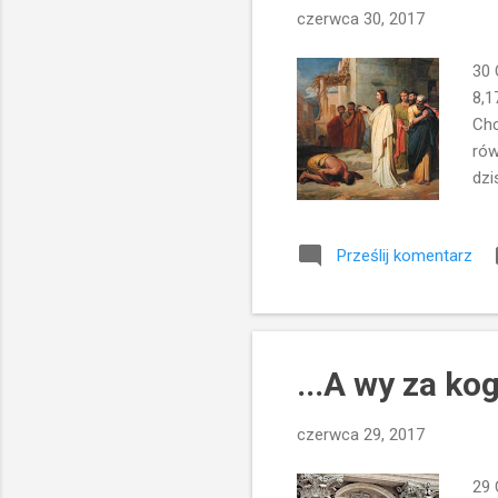
czerwca 30, 2017
30 
8,1
Chc
rów
dzi
trę
teg
Prześlij komentarz
moż
upa
na 
nie
...A wy za k
czerwca 29, 2017
29 