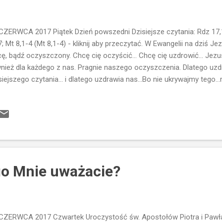
CZERWCA 2017 Piątek Dzień powszedni Dzisiejsze czytania: Rdz 17,1
7; Mt 8,1-4 (Mt 8,1-4) - kliknij aby przeczytać. W Ewangelii na dziś
ę, bądź oczyszczony. Chcę cię oczyścić... Chcę cię uzdrowić... Jezu
nież dla każdego z nas. Pragnie naszego oczyszczenia. Dlatego uz
siejszego czytania... i dlatego uzdrawia nas...Bo nie ukrywajmy tego.
dowaci. Wszyscy jesteśmy grzesznikami...a grzech jest trądem dla d
o sprawę? I czy pragniemy uzdrowienia...uwolnienia...oczyszczenia..
emy sobie poradzić z naszymi słabościami, z naszymi nałogami.... 
damy? Tylko z Jego pomocą możliwe jest wyzwolenie z duchowego t
dziś, kiedy spotyka Jezusa mówi coś zaskakującego. Jeśli chcesz, 
 jest ani rozpaczliwa prośba ani nachalne żebr...
ogo Mnie uważacie?
CZERWCA 2017 Czwartek Uroczystość św. Apostołów Piotra i Pawła 