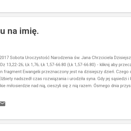
 więcej... brzmi to paradoksalnie i kiedy myślimy po ludzku, strach pr
u na imię.
17 Sobota Uroczystość Narodzenia św. Jana Chrzciciela Dzisiejsze 
 Dz 13,22-26; Łk 1,76; Łk 1,57-66.80 (Łk 1,57-66.80) - kliknij aby prz
Ten fragment Ewangelii przeznaczony jest na dzisiejszy dzień. Czego 
lżbiety nadszedł czas rozwiązania i urodziła syna. Gdy jej sąsiedzi i 
kie miłosierdzie nad nią, cieszyli się z nią razem. Ósmego dnia przysz
 imię ojca jego, Zachariasza. Jednakże matka jego odpowiedziała: N
rodzi syna...zgodnie z zapowiedzią. Krewni i sąsiedzi przychodzą by u
darzenie...Naturalna jest, więc i radość całego otoczenia...krewnych
i Elżbiecie urodził się syn, mimo że oboje byli w podeszłym wieku...