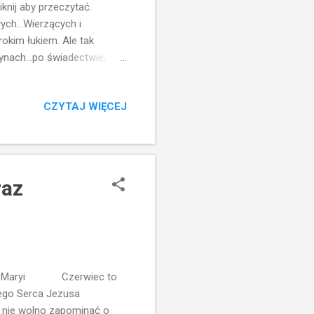
iknij aby przeczytać.
ych...Wierzących i
rokim łukiem. Ale tak
ynach...po świadectwie,
 wspaniałym człowiekiem
ed braćmi w wierze...siadać
CZYTAJ WIĘCEJ
Ewangelię w każdej
ch "fałszywych proroków"
słowa się liczą...nie
raz
erca Maryi Czerwiec to
zego Serca Jezusa
, nie wolno zapominać o