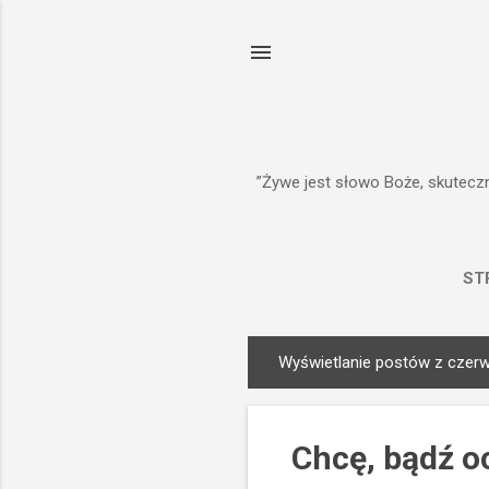
”Żywe jest słowo Boże, skuteczn
ST
Wyświetlanie postów z czerw
P
o
s
Chcę, bądź o
t
y