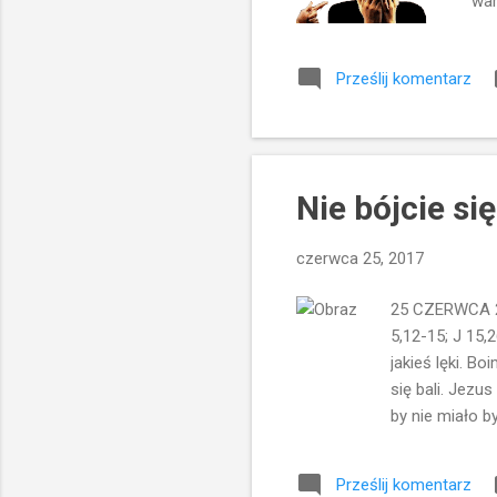
war
uzy
zac
Prześlij komentarz
uwa
inn
prz
wys
Nie bójcie się
czerwca 25, 2017
25 CZERWCA 201
5,12-15; J 15,
jakieś lęki. B
się bali. Jezu
by nie miało b
zabijają ciało
właśnie... bar
Prześlij komentarz
Ludzie tak nap