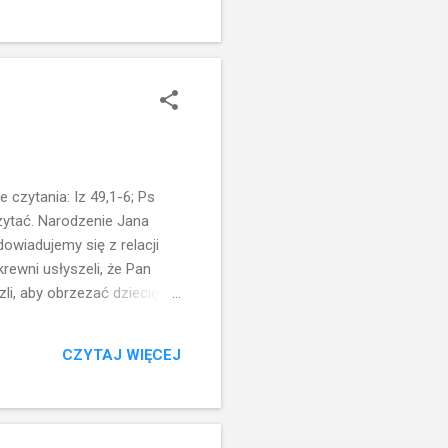
zed śmiercią, cierp...
czytania: Iz 49,1-6; Ps
eczytać. Narodzenie Jana
dowiadujemy się z relacji
krewni usłyszeli, że Pan
li, aby obrzezać dziecię, i
ie, lecz ma otrzymać imię
czcić to ważne dla rodziny
CZYTAJ WIĘCEJ
 i sąsiadów...w końcu
 Osiem dni później - według