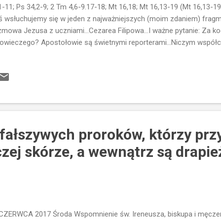
1-11; Ps 34,2-9; 2 Tm 4,6-9.17-18; Mt 16,18; Mt 16,13-19 (Mt 16,13-19)
ś wsłuchujemy się w jeden z najważniejszych (moim zdaniem) fragme
mowa Jezusa z uczniami...Cezarea Filipowa...I ważne pytanie: Za k
owieczego? Apostołowie są świetnymi reporterami...Niczym współc
dażowni odpowiadają: Jedni za Jana Chrzciciela, inni za Eliasza, je
o za jednego z proroków. Dziś również łatwo byłoby odpowiedzieć z
ód Polaków sondę dotyczącą ich stopnia zaangażowania religijnego
...I często wielu ekspertów wypowiada się na te tematy...Czasem ks
ytaczają statystyki....Jezus jednak nie pyta uczniów "za kogo ludzie 
kawości...To pytanie jest wstępem do innego pytania...O...
ę fałszywych proroków, którzy pr
zej skórze, a wewnątrz są drapi
CZERWCA 2017 Środa Wspomnienie św. Ireneusza, biskupa i męczenn