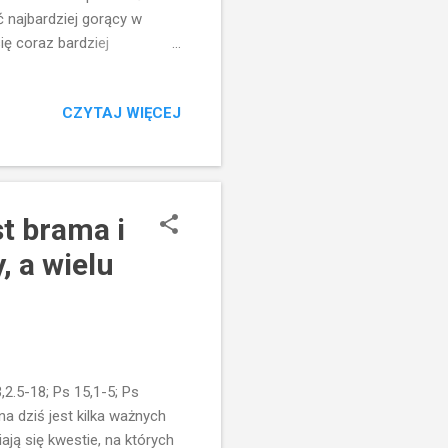
 najbardziej gorący w
ię coraz bardziej
ezusa Chrystusa oraz
go rozpowszechniła. Po
CZYTAJ WIĘCEJ
ie w siedemnastym stuleciu
owały się na krwi, ekstazie
nie one najlepiej ujawniają,
t brama i
, a wielu
2.5-18; Ps 15,1-5; Ps
 na dziś jest kilka ważnych
ają się kwestie, na których