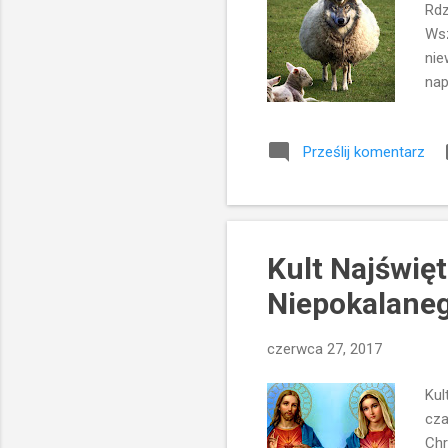
Rdz
Wsz
nie
nap
jak
jes
Prześlij komentarz
w p
dys
jes
kle
Kult Najświę
Niepokalaneg
czerwca 27, 2017
Kul
cza
Chr