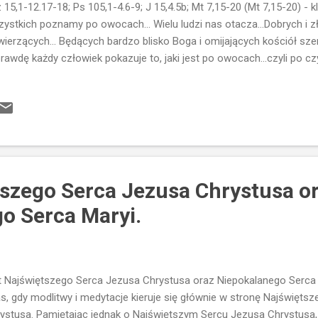
 15,1-12.17-18; Ps 105,1-4.6-9; J 15,4.5b; Mt 7,15-20 (Mt 7,15-20) - kl
ystkich poznamy po owocach... Wielu ludzi nas otacza...Dobrych i zł
wierzących... Będących bardzo blisko Boga i omijających kościół sze
rawdę każdy człowiek pokazuje to, jaki jest po owocach...czyli po cz
ie daje swoim życiem. Każdy może przecież mówić głośno, jakim to
t...najlepiej się samego siebie chwali...Ba...można nawet pozować prz
ierwszym rzędzie... chwalić Boga, klaskać i wznosić ręce...cytować 
kusji...ale tak naprawdę być daleko od Jezusa...Być może wielu taki
t wśród nas... Może nawet w naszych rodzinach...Ale tak naprawdę nie 
pane pacierze... Nawet nie odczytywane publicz...
tszego Serca Jezusa Chrystusa o
o Serca Maryi.
t Najświętszego Serca Jezusa Chrystusa oraz Niepokalanego S
s, gdy modlitwy i medytacje kieruje się głównie w stronę Najświęts
ystusa. Pamiętając jednak o Najświętszym Sercu Jezusa Chrystusa