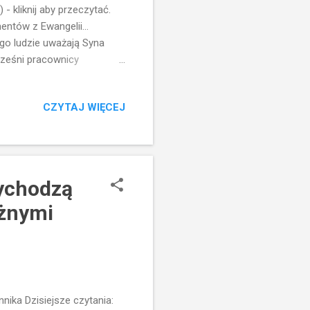
 - kliknij aby przeczytać.
ntów z Ewangelii...
ogo ludzie uważają Syna
ześni pracownicy
szcze inni za Jeremiasza
a innych... Przeprowadzić
CZYTAJ WIĘCEJ
, znajomości prawd wiary
ięża z ambony również
mnie uważają?" z czystej
zychodzą
eżnymi
ika Dzisiejsze czytania: