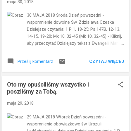
maja 30, 2018
krzyżu a ofiarą eucharystyczną. Ten czas, w
którym celebrujemy Eucharystię, przypomina nam
30 MAJA 2018 Środa Dzień powszedni -
wielką miłość Boga do ludzi, która
wspomnienie dowolne Św. Zdzisława Czeska
zamanifestowała się poprzez mękę, śmierć i
Dzisiejsze czytania: 1 P 1, 18-25; Ps 147B, 12-13.
zmartwychwstanie Jezusa. Spójrzmy jednak na
14-15. 19-20; Mk 10, 32-45 (Mk 10, 32-45) - Kliknij,
chwilę do tekstu Ewangelii na dziś, której ...
aby przeczytać Dzisiejszy tekst z Ewangelii Marka
rozpoczyna się od zapowiedzi męki i
zmartwychwstania... Oto idziemy do Jerozolimy.
CZYTAJ WIĘCEJ
Prześlij komentarz
Tam Syn Człowieczy zostanie wydany
arcykapłanom i uczonym w Piśmie. Oni skażą Go
na śmierć i wydadzą poganom. I będą z Niego
Oto my opuściliśmy wszystko i
szydzić, oplują Go, ubiczują i zabiją, a po trzech
poszliśmy za Tobą.
dniach zmartwychwstanie. Uczniowie jednak zdają
się w ogóle tego nie słyszeć, jakby nie było nic
maja 29, 2018
nadzwyczajnego w tym, co właśnie powiedział
Jezus. Nie pytają, nie domagają się wyjaśnienia ze
29 MAJA 2018 Wtorek Dzień powszedni -
strony Jezusa. Czy oni naprawdę nie przejęli się
wspomnienie obowiązkowe św. Urszuli
słowami Jezusa? Czy naprawdę zapowiedź męki
Ledóchowskiej, dziewicy Dzisiejsze czytania: 1 P