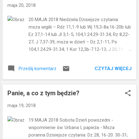
wesele wiedzą, jaki jest to wydatek. Zwłaszcza
maja 20, 2018
kiedy organizuje się wesele z "poprawinami". W
czasach współczesnych Jezusowi taka "impreza"
20 MAJA 2018 Niedziela Dzisiejsze czytania:
trwała nawet siedem dni. Zapraszano wtedy całą
msza wigilii – Rdz 11,1-9 lub Wj 19,3-8a.16-20b lub
(lub prawie całą) wioskę. Stoły miały się uginać od
Ez 37,1-14 lub Jl 3,1-5; 104,1.24.29-31.34; Rz 8,22-
jedzenia i picia... i niczego nie mogło zabraknąć.
27; J 7,37-39, msza w dzień – Dz 2,1-11; Ps
Ale ...
104,1.24.29-31.34; 1 Kor 12,3b-7.12-13; J 20,19-23
(J 20,19-23) - kliknij aby przeczytać. Wsłuchujemy
się dziś w fragment Ewangelii św. Jana.
CZYTAJ WIĘCEJ
Prześlij komentarz
Zmartwychwstały Jezus przychodzi do uczniów i
daje im Ducha Świętego. Myślę, że uczniowie do
końca nie zdawali sobie sprawy Kim jest Duch
Panie, a co z tym będzie?
Święty... W końcu to najbardziej tajemnicza Osoba
z całej Trójcy. Wydaje nam się, że wielu z nas ma
maja 19, 2018
z Nim sporo problemów. W mszy Wigilii
Pięćdziesiątnicy Jezus mówi o Duchu Świętym:
19 MAJA 2018 Sobota Dzień powszedni -
Jeśli ktoś jest spragniony, a wierzy we Mnie -
wspomnienie św. Urbana I, papieża - Msza
niech przyjdzie do Mnie i pije! Jak rzekło Pismo:
poranna Dzisiejsze czytania: Dz 28, 16-20. 30-31;
Strumienie wody żywej popłyną z jego wnętrza. W