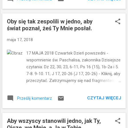
odpowiedź stała się podstawą jego posługi:
"Paś owce moje". To trzykrotne pytanie było
jakby odpowiedzią na trzykrotne zaparcie
Oby się tak zespolili w jedno, aby
się. Piotr trzy razy wyznał "Nie znam
świat poznał, żeś Ty Mnie posłał.
Go"...Teraz trzykrotnie odpowiedział
"Kocham Cię Panie". A Jezus po raz kolejny
maja 17, 2018
powoływał go na swojego ucznia, czego
najlepszy dowodem są słowa na końcu
17 MAJA 2018 Czwartek Dzień powszedni -
dzisiejszej perykopy: A wypowiedziawszy to
wspomnienie św. Paschalisa, zakonnika Dzisiejsze
rzekł do niego: Pójdź za Mną! Piotr już
czytania: Dz 22, 30; 23, 6-11; Ps 16 (15), 1b-2a i 5.
wcześniej poszedł za Jezusem...szedł z Nim
7-8. 9-10. 11; J 17, 20-26 (J 17, 20-26) - Kliknij, aby
przez trzy lata, ale w chwili próby odszedł.
przeczytać. Zatrzymujemy się nad fragmentem z
Teraz wszystko miało się zmienić...Jezus
Ewangelii św. Jana. Jezus modli się w niej za
uświadamia Piotrowi, że deklaracja miłości,
uczniów, ale nie tylko za nich, bo wychodzi o krok
niesie za sobą konsekwencje.... Zaprawdę,
CZYTAJ WIĘCEJ
Prześlij komentarz
dalej - prosi za wszystkich ludzi, do których
zaprawdę, powiadam ci: Gdy byłeś młodszy,
uczniowie dotrą ze Słowem Bożym. Do ludzi
opasywałe...
wszystkich czasów, którzy będą wierzyć w
Aby wszyscy stanowili jedno, jak Ty,
Jezusa. Jezus prosi: Aby wszyscy stanowili jedno.
Ojcze, we Mnie, a Ja w Tobie.