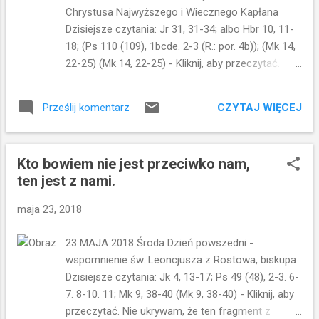
nauczycieli. Dziś spotykamy się z
Chrystusa Najwyższego i Wiecznego Kapłana
określeniem jej jako: metody sokratycznej.
Dzisiejsze czytania: Jr 31, 31-34; albo Hbr 10, 11-
(od Sokratesa, który nauczał swoich
18; (Ps 110 (109), 1bcde. 2-3 (R.: por. 4b)); (Mk 14,
uczniów poprzez zadawanie pytań. Tak by
22-25) (Mk 14, 22-25) - Kliknij, aby przeczytać.
sami znaleźli odpowiedź) Jezus pyta zatem:
Święto Jezusa Chrystusa Najwyższego i
Co wam nakazał Mojżesz? Mojżesz, jako
Wiecznego Kapłana to dość nowe święto w
prawodawca często powoływany był w
CZYTAJ WIĘCEJ
Prześlij komentarz
Kościele. Obchodzimy je od 2013 roku. Wpisuje się
dyskusjach, w nauczaniu faryzeuszy. Oni
ono w okres wielkanocny i przypada na tydzień
odpowiadają: Mojżesz pozwolił napis...
przed Bożym Ciałem, w czwartek po Zesłaniu
Kto bowiem nie jest przeciwko nam,
Ducha Świętego. Jeśli zaś chodzi o Ewangelię,
ten jest z nami.
wsłuchujemy się w fragment, który opisuje
ustanowienie Eucharystii w czasie ostatniej
maja 23, 2018
wieczerzy. Wszyscy dobrze znamy słowa z
Wieczernika, być może potrafilibyśmy
23 MAJA 2018 Środa Dzień powszedni -
wyrecytować te słowa obudzeni w środku
wspomnienie św. Leoncjusza z Rostowa, biskupa
nocy. «Bierzcie, to jest Ciało moje». «To jest moja
Dzisiejsze czytania: Jk 4, 13-17; Ps 49 (48), 2-3. 6-
Krew Przymierza, która za wielu będzie wylana.»
7. 8-10. 11; Mk 9, 38-40 (Mk 9, 38-40) - Kliknij, aby
W tych słowach objawia się cała prawda o tym,
przeczytać. Nie ukrywam, że ten fragment z