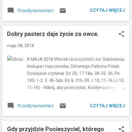
ziemię...Że nigdy nie porozmawiają z Nim...że nie
Duch Prawdy, doprowadzi was do całej prawdy. Bo
będą z Nim jeść...że nie będ...
CZYTAJ WIĘCEJ
Prześlij komentarz
nie będzie mówił od siebie, ale powie wszystko,
cokolwiek słyszy, i oznajmi wam rzeczy przyszłe.
Prawdy, które przekazuje Jezus, będą mogły
Dobry pasterz daje życie za owce.
zostać przyjęte, zrozumiane i zaakceptowane
przez uczniów dopiero za sprawą Ducha
maja 08, 2018
Świętego. Duch Święty, jest Duchem Prawdy, bo
prowadzi do poznania całej prawdy. Będzie tym,
8 MAJA 2018 Wtorek Uroczystość św. Stanisława,
który sprawi, że prawda o Jezusie nie będzie
biskupa i męczennika, Głównego Patrona Polski
umniejszana ani nic nie zostanie pominięte. Nie
Dzisiejsze czytania: Dz 20, 17-18a. 28-32. 36; Ps
zostanie też nic wykrzywione ani zastąpione
100, 1-2. 3. 4b-5ab; Rz 8, 31b-39; J 10, 11-16 (J 10,
jakimiś innymi prawdami. Ale Duch Święty będzie
11-16) - Kliknij, aby przeczytać. Kontynuujemy
tym, który okaże tę PRAWDĘ w całej pełni. Duch
rozmyślanie wokół Ewangelii wg. św. Jana. Jezus
Święty jest Tym, który ujawni rzeczy przyszłe, to
mówi dziś: Ja jestem dobrym pasterzem.
znaczy uczyni zrozumiałymi nadchodzące
CZYTAJ WIĘCEJ
Prześlij komentarz
Zestawia przy tym obraz pasterza z obrazem
wydarzenia. Uczniowi...
najemnika. Słyszymy, że dobry pasterz oddaje
życie za owce. Najemnik zaś ucieka, ponieważ
Gdy przyjdzie Pocieszyciel, którego
owce nie należą do niego. Pasterz jest