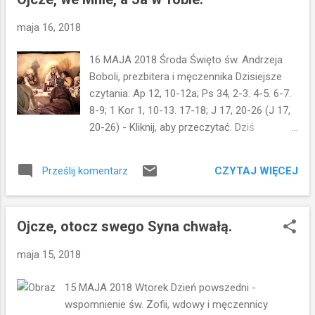
Na wzór jedności Trójcy Świętej. Jedność wśród
wierzących jest świadectwem dla świata. Oby się
maja 16, 2018
tak zespolili w jedno, aby świat poznał, żeś Ty
Mnie posłał. Czy potrafimy starać się o taką
16 MAJA 2018 Środa Święto św. Andrzeja
jedność? Dziś jest to trudniejsze niż w czasach
Boboli, prezbitera i męczennika Dzisiejsze
Jezusa. Problem jedności w czasie powstawania
czytania: Ap 12, 10-12a; Ps 34, 2-3. 4-5. 6-7.
tekstu Ewangelii według św. Jana mógł polegać na
8-9; 1 Kor 1, 10-13. 17-18; J 17, 20-26 (J 17,
konfliktach narodowych i porzucaniu wiary pod
20-26) - Kliknij, aby przeczytać. Dziś
wpływem nacisków ze strony synagogi, czyli
wsłuchujemy się w piękną modlitwę
judaizmu. A dziś konflikty zdarzają się nie tylko ...
Chrystusa...Nie tylko za nimi proszę, ale i za
CZYTAJ WIĘCEJ
Prześlij komentarz
tymi, którzy dzięki ich słowu będą wierzyć
we Mnie; aby wszyscy stanowili jedno, jak Ty,
Ojcze, we Mnie, a Ja w Tobie, aby i oni
Ojcze, otocz swego Syna chwałą.
stanowili w Nas jedno, aby świat uwierzył,
żeś Ty Mnie posłał. Jezus w modlitwie
maja 15, 2018
wspomina uczniów...ale idzie też o krok
dalej...Modli się za wszystkich, którzy będą
15 MAJA 2018 Wtorek Dzień powszedni -
ewangelizowani...za wszystkich, którzy w
wspomnienie św. Zofii, wdowy i męczennicy
przyszłości uwierzą...pociągnięci