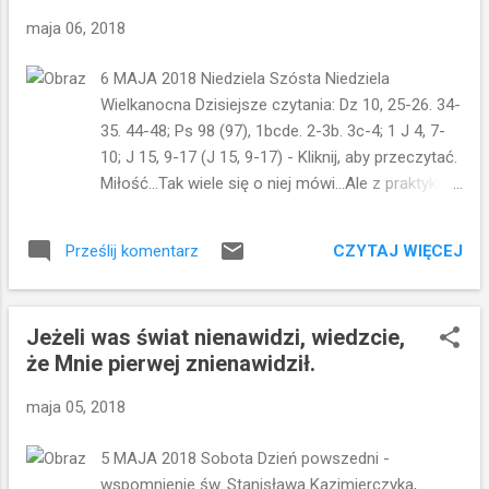
cześć Bogu. O ile prześladowanie chrześcijan
maja 06, 2018
przez ludzi niewierzących lub wyznających inny
światopogląd jest bardziej zrozumiały, bardziej
6 MAJA 2018 Niedziela Szósta Niedziela
możliwy do wyobrażenia sobie, tak Jezus
Wielkanocna Dzisiejsze czytania: Dz 10, 25-26. 34-
zapowiada uczniom zupełnie inny rodzaj
35. 44-48; Ps 98 (97), 1bcde. 2-3b. 3c-4; 1 J 4, 7-
prześladowań. Prześladowanie przez wierzących
10; J 15, 9-17 (J 15, 9-17) - Kliknij, aby przeczytać.
w tego samego Boga. Odrzucenie przez ludzi
Miłość...Tak wiele się o niej mówi...Ale z praktyką
religijnych. Wrogami uczniów Jezusa są ludzie,
jest już gorzej. Dziś w Ewangelii Jezus mocno
którzy myślą,...
podkreśla znaczenie miłości braterskiej w naszym
CZYTAJ WIĘCEJ
Prześlij komentarz
życiu. I tłumaczy jak ta miłość powinna się
objawiać. Jezus powiedział do swoich uczniów:
Jak Mnie umiłował Ojciec, tak i Ja was
Jeżeli was świat nienawidzi, wiedzcie,
umiłowałem. Trwajcie w miłości mojej! Miłość
że Mnie pierwej znienawidził.
Chrystusa do nas wynika z Miłości Jego Ojca do
Niego. Ojciec Jego umiłował...A On umiłował
maja 05, 2018
nas...My zatem powinniśmy trwać w tej miłości.
Jeśli będziecie zachowywać moje przykazania,
5 MAJA 2018 Sobota Dzień powszedni -
będziecie trwać w miłości mojej, tak jak Ja
wspomnienie św. Stanisława Kazimierczyka,