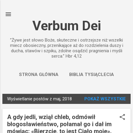
Przejdź do głównej zawartości
Verbum Dei
”Żywe jest słowo Boże, skuteczne i ostrzejsze niż wszelki
miecz obosieczny, przenikające aż do rozdzielenia duszy i
ducha, stawów i szpiku, zdolne osądzić pragnienia i myśli
serca.” Hbr 4,12
STRONA GŁÓWNA
BIBLIA TYSIĄCLECIA
WIĘCEJ…
BIBLIA PAULISTÓW
Wyświetlanie postów z maj, 2018
POKAŻ WSZYSTKIE
P
o
A gdy jedli, wziął chleb, odmówił
s
błogosławieństwo, połamał go i dał im
t
mówiąc: «Bierzcie, to jest Ciało moje».