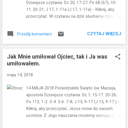
Dzisiejsze czytania: Dz 20, 17-27; Ps 68 (67), 10-
świadectwem uczniów. To modlitwa również
11. 20-21; J 17, 1-11a (J 17, 1-11a) - Kliknij, aby
za nas...oraz za wszystkich tych, do których
przeczytać. W czytaniu na dziś słuchamy mowy
dotrzemy...Modlitwa o jedność nie zamyka
Jezusa podczas ostatniej wieczerzy. Jezus w
się w jednym okresie historii...ale jest
swojej mowie podkreśla, że jest umiłowanym
aktualna ciągle...i tak długo, jak długo będą
CZYTAJ WIĘCEJ
Prześlij komentarz
Synem Ojca oraz że teraz wraca do Ojca. Jego
podziały... tak długo będzie aktualna... W
powrót do pełni swojej chwały dokona się przez
modlitwie o jedność nie chodzi wyłącznie o
krzyż. Jezus rozpoczyna modlitwę od wyrażenia
jedność chrześcijan...c...
Jak Mnie umiłował Ojciec, tak i Ja was
własnych potrzeb, potem modli się za uczniów i
umiłowałem.
świat, do którego ich wysyła. Pierwsze, co
możemy zauważyć w tej modlitwie to wzajemne
maja 14, 2018
otaczanie się chwałą. Jezus prosi Ojca, by Go
otoczył chwałą. Kiedy Ojciec otoczy Syna chwałą,
14 MAJA 2018 Poniedziałek Święto św. Macieja,
Syn otoczy chwałą Ojca. Otaczanie się wzajemnie
apostoła Dzisiejsze czytania: Dz 1, 15-17. 20-26;
chwałą przez Ojca i Syna polega na udostępnieniu
Ps 113, 1-2. 3-4. 5-6. 7-8; J 15, 9-17 (J 15, 9-17 ) -
poznania Boga jako Ojca i Syna, a także na
Kliknij, aby przeczytać. Jezus mówi do swoich
poznaniu ich jedności. Pomimo tego rozróżnienia
uczniów. Z Jego nauczania możemy wyciągnąć
Bóg pozostaje jeden i jedyny. Przyjęcie przez
kilka ważnych dla nas myśli. Całość można jednak
Jezusa chwały Ojca jest równoznaczne ze