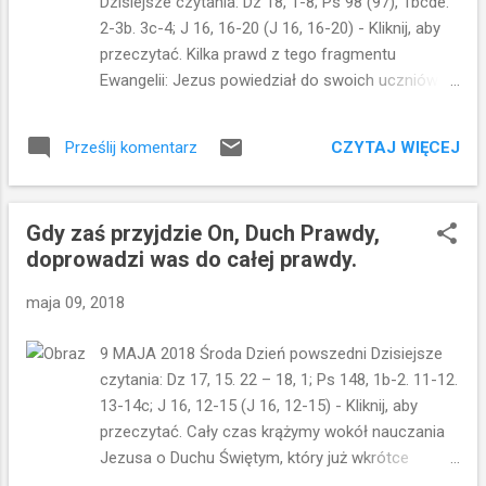
Dzisiejsze czytania: Dz 18, 1-8; Ps 98 (97), 1bcde.
Nowinę aż po krańce ziemi. Będą głosić z
2-3b. 3c-4; J 16, 16-20 (J 16, 16-20) - Kliknij, aby
mocą... Będą temu towarzyszyć cuda. I
przeczytać. Kilka prawd z tego fragmentu
właśnie to jest zapowiedź radości. Ten
Ewangelii: Jezus powiedział do swoich uczniów:
smutek, który zamienia się w radość zostaje
Jeszcze chwila, a nie będziecie Mnie oglądać, i
przez Jezusa porównany do bólów
znowu chwila, a ujrzycie Mnie. W tych słowach
porodowych i radości z nowonarodzonego
CZYTAJ WIĘCEJ
Prześlij komentarz
była zapowiedź męki i zmartwychwstania, ale
dziecka. Wiele kobiet potwierdza to, o czym
uczniowie nie rozumieli tego...Ale z Bożej
dziś mówi Pan Jezus: że kobieta zapomina o
Perspektywy chwilą jest również ten czas, który
bó...
Gdy zaś przyjdzie On, Duch Prawdy,
minął od momentu wypowiedzenia tych
doprowadzi was do całej prawdy.
słów...minęło 2000 lat...My - wierzący w Chrystusa
- czekamy na Jego powtórne przyjście...I w tym
maja 09, 2018
kontekście też należy odczytać te słowa...
Uczniowie nie rozumieli też co znaczy: Idę do
9 MAJA 2018 Środa Dzień powszedni Dzisiejsze
Ojca? Myśląc po ludzku, nie dopuszczali do siebie
czytania: Dz 17, 15. 22 – 18, 1; Ps 148, 1b-2. 11-12.
możliwości, że ich Pan i Nauczyciel może
13-14c; J 16, 12-15 (J 16, 12-15) - Kliknij, aby
odejść...że nie będą Go oglądać w taki sposób, jak
przeczytać. Cały czas krążymy wokół nauczania
dotychczas. a to, że idzie do Ojca...totalna
Jezusa o Duchu Świętym, który już wkrótce
abstrakcja...to by znaczyło, że opuszcza
zostanie dany apostołom. Gdy zaś przyjdzie On,