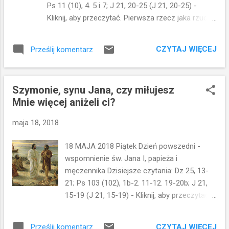
Ps 11 (10), 4. 5 i 7; J 21, 20-25 (J 21, 20-25) -
rozmowie z Nikodemem porównuje działanie
Kliknij, aby przeczytać. Pierwsza rzecz jaka rzuca
Ducha Świętego do wiatru. Wiatr wieje, dokąd
się w oczy w tym fragmencie to pytanie Piotra:
chce, i szum jego słyszysz, ale nie wiesz, skąd
Panie, a co z tym będzie? Skąd to pytanie? Co tak
przychodzi i dokąd idzie; tak jest z każdym, kto się
CZYTAJ WIĘCEJ
Prześlij komentarz
naprawdę interesowało Piotra? Jezus dopiero go
nar...
powołał ponownie.... (trzykrotne pytanie o
miłość...) a ten pyta co z nim będzie? (w sensie
Szymonie, synu Jana, czy miłujesz
co będzie z Janem?) Prawdę mówiąc Piotra nie
Mnie więcej aniżeli ci?
powinno to zbytnio
interesować...powiedzielibyśmy mu dziś... Piotrze
maja 18, 2018
pilnuj swojego nosa, bo kto jak kto, ale to Jan
okazał się być wierny...to on zdał celująco test z
18 MAJA 2018 Piątek Dzień powszedni -
uczniostwa...a Ty? Zaparłeś się...i Jezus musiał Ci
wspomnienie św. Jana I, papieża i
zrobić "egzamin poprawkowy"... A teraz pytasz: a
męczennika Dzisiejsze czytania: Dz 25, 13-
co z nim będzie? To takie ludzkie... Przecież my
21; Ps 103 (102), 1b-2. 11-12. 19-20b; J 21,
również tego doświadczamy...interesuje nas
15-19 (J 21, 15-19) - Kliknij, aby przeczytać.
wszystko dokoła...tylko nie własne życie...
Czy kochasz mnie. To kluczowe pytanie,
Chcielibyśmy może nawet ingerować w życie
jakie Pan Jezus zadał Piotrowi. Pozytywna
innych...w rozwój in...
CZYTAJ WIĘCEJ
Prześlij komentarz