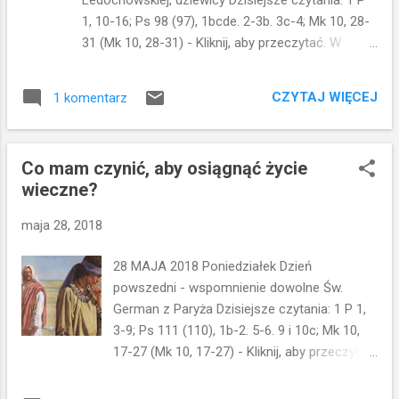
przyjęli tak bezrefleksyjnie? A może to
1, 10-16; Ps 98 (97), 1bcde. 2-3b. 3c-4; Mk 10, 28-
Ewangelista nie ujął tego w swojej relacji, nie
31 (Mk 10, 28-31) - Kliknij, aby przeczytać. W
zanotował żadnej refleksji ze strony apostołów?
dzisiejszym fragmencie z Ewangelii Piotr pyta
Ciekawe jednak jest to, co dzieje się później.
Nauczyciela w imieniu wszystkich tych, którzy
Wtedy podeszli do Niego s...
CZYTAJ WIĘCEJ
1 komentarz
zdecydowali się na rewolucyjny krok w życiu....Oto
my opuściliśmy wszystko i poszliśmy za Tobą.
Pytanie jest ukryte, ale łatwo się go domyślić...
Co mam czynić, aby osiągnąć życie
Piotr zdaje się pytać: a co z nami? w końcu MY
wieczne?
poszliśmy za Tobą...zostawiliśmy wszystko... Co,
więc będziemy z tego mieć...OK może takie
maja 28, 2018
kalkulowanie nie jest do końca w porządku, ale tak
naprawdę każdy z nas chciałby mieć pewność, że
28 MAJA 2018 Poniedziałek Dzień
decyzja, którą podjął jest słuszna... Wybraliśmy
powszedni - wspomnienie dowolne Św.
taką drogę...wybraliśmy drogę z
German z Paryża Dzisiejsze czytania: 1 P 1,
Jezusem...Jesteśmy we wspólnocie Kościoła... Co
3-9; Ps 111 (110), 1b-2. 5-6. 9 i 10c; Mk 10,
dalej? Czy ten wybór na pewno jest dobry?
17-27 (Mk 10, 17-27) - Kliknij, aby przeczytać.
Przecież w zestawieniu z wyborem ludzi "z tego
Myślę, że nikomu nie trzeba przybliżać
świata" nasze decyzje...nasze wybory...są mniej
historii bogatego młodzieńca z Ewangelii.