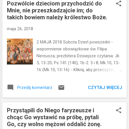
Pozwólcie dzieciom przychodzić do
działalność publiczną i stąd po zmartwychwstaniu
Mnie, nie przeszkadzajcie im; do
rozesłał uczniów na misje. Odtąd każde miejsce,
takich bowiem należy królestwo Boże.
w którym czci się Jezusa i Boga w Trójcy
Jedynego, jest święte. Nie tylko Jerozolima.
maja 26, 2018
Galilea zawsze była życzliwa Jezusowi. (w
przeciwieństwie do Jerozolimy, która stała się
2 MAJA 2018 Sobota Dzień powszedni -
miejscem Jego odrzucenia, zdrady, śmierci.)
wspomnienie obowiązkowe św. Filipa
Galilea jest też miejscem szczególnie ważnym dla
Nereusza, prezbitera Dzisiejsze czytania: Jk
uczniów. Tutaj miały miejsce kluczowe
5, 13-20; Ps 141 (140), 1b-2. 3 i 8; Mk 10, 13-
wydarzenia: powołanie nad jeziorem Genezaret,
16 (Mk 10, 13-16) - Kliknij, aby przeczytać.
Kazanie na Górze, góra Tabor, burza na jeziorze,
Myślę, że dobrze znamy fragment, w którym
uzdrowienie ślepego, wskrzeszen...
Jezus dopuszcza do siebie dzieci. Ludzie,
CZYTAJ WIĘCEJ
Prześlij komentarz
którzy przychodzili słuchać Jezusa,
przynosili również swoje dzieci. On zaś
przyjmuje je z miłością...To zupełnie inna
Przystąpili do Niego faryzeusze i
postawa, niż ta, jaką przyjmowali nauczyciele
chcąc Go wystawić na próbę, pytali
Izraela. Oni uważali, że kobiety i dzieci są
Go, czy wolno mężowi oddalić żonę.
gorsze...że tylko mężczyźni mogą być, ich