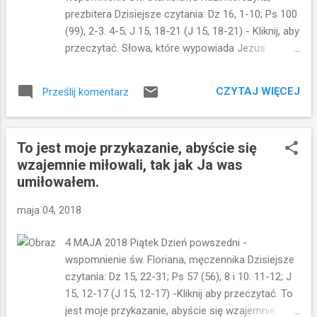
zachowałem przykazania Ojca mego i trwam w
prezbitera Dzisiejsze czytania: Dz 16, 1-10; Ps 100
Jego miłości. Trwanie w tej miłości objawia się
(99), 2-3. 4-5; J 15, 18-21 (J 15, 18-21) - Kliknij, aby
poprzez zachowywanie przykazań...Nie trzeba nic
przeczytać. Słowa, które wypowiada Jezus
więcej...To tak niewiele...Ale i tak wiele zarazem. To
sprowadzają uczniów na ziemię...wskazują
jest moje przykazanie, abyście się wzajemnie
bowiem na podstawową prawdę: Jeżeli was świat
miłowal...
CZYTAJ WIĘCEJ
Prześlij komentarz
nienawidzi, wiedzcie, że Mnie pierwej znienawidził.
Bycie uczniem Chrystusa nie będzie pasmem
nieustannych sukcesów...To także postawa
To jest moje przykazanie, abyście się
nienawiści...wrogości... Gdybyście byli ze świata,
wzajemnie miłowali, tak jak Ja was
świat by was kochał jako swoją własność. Ale
umiłowałem.
ponieważ nie jesteście ze świata, bo Ja was
wybrałem sobie ze świata, dlatego was świat
maja 04, 2018
nienawidzi. Jezus wyjaśnia dlaczego "świat nas
nienawidzi". Nie jesteśmy z "tego świata". Pójście
4 MAJA 2018 Piątek Dzień powszedni -
za Chrystusem oznacza odrzucenie "tego
wspomnienie św. Floriana, męczennika Dzisiejsze
świata". Pomiędzy ludźmi ze świata i wierzącymi
czytania: Dz 15, 22-31; Ps 57 (56), 8 i 10. 11-12; J
istnieje diametralna różnica w sposobie widzenia
15, 12-17 (J 15, 12-17) -Kliknij aby przeczytać. To
rzeczywistości i jej sensu. Granica pomiędzy tymi
jest moje przykazanie, abyście się wzajemnie