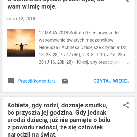
wam w imię moje.
głoszenia ewangelii. Tym skutkiem jest zbawienie.
Aby zostać zbawionym trzeba uwierzyć w treść
maja 12, 2018
ewangelii, zgodzić się z nią i odwrócić się od tego,
co było złe w dotychczasowym życiu i wyznać to
12 MAJA 2018 Sobota Dzień powszedni -
wobec tych, którzy już wcześniej uwierzyli
wspomnienie świętych męczenników
przyjmując chrzest. Kto uwierzy i przyjmie
Nereusza i Achillesa Dzisiejsze czytania: Dz
chrzest, będzie zbawiony; a kto nie uwierzy,
18, 23-28; Ps 47 (46), 2-3. 8-9. 10; J 16, 23b-
będzie potępiony. Kto nie uwierzy, będzie
28 (J 16, 23b-28) - Kliknij, aby przeczytać. O
potępiony, ale nie przez Boga. Bóg nikogo nie
cokolwiek byście prosili Ojca, da wam w imię
potępia. To człowiek sam siebie potępia. Ciągle
moje. Jak często prosimy w imię Jezusa?
potępiamy - s...
CZYTAJ WIĘCEJ
Prześlij komentarz
Może prosimy po prostu...nasza modlitwa
prośby jest jednak w ten sposób uboższa. A
może często myślimy sobie, że o coś nie
Kobieta, gdy rodzi, doznaje smutku,
wypada prosić...bo można prosić tylko o
bo przyszła jej godzina. Gdy jednak
"rzeczy duchowe". Do tej pory o nic nie
urodzi dziecię, już nie pamięta o bólu
prosiliście w imię moje...No właśnie...o nic nie
z powodu radości, że się człowiek
prosimy w Jego imię. Nie powołujemy się na
narodził na świat.
autorytet Jezusa...nie wołamy do Boga...w