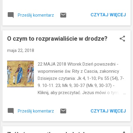
co Jezus dla nas zrobił. Jezus jest najwyższym
ewangelii jest dla mnie zaskakujący...I Przez długi
kapłanem, ale jest jednocześnie ofiarą
czas nie rozumiałem o co dokładnie tutaj
przebłagalną za nasze grzechy i grzechy całego
CZYTAJ WIĘCEJ
Prześlij komentarz
chodziło...Jan mówi do Jezusa, że jest jakiś
św...
człowiek, który wyrzuca złe duchy w imię Jezusa.
I sugeruje nauczycielowi by zabronić mu takich
O czym to rozprawialiście w drodze?
praktyk... Jezus zaś mówi: nie zabraniajcie mu, bo
nikt, kto czyni cuda w imię moje, nie będzie mógł
maja 22, 2018
zaraz źle mówić o mnie. Kto bowiem nie jest
przeciwko nam, ten jest z nami. Ok...Ktoś powie,
22 MAJA 2018 Wtorek Dzień powszedni -
ale przecież tutaj nie ma nic do nierozumienia...
wspomnienie św. Rity z Cascia, zakonnicy
Być może... Mnie jednak ciężko było pojąć
Dzisiejsze czytania: Jk 4, 1-10; Ps 55 (54), 7-
motywacje Jana...Dlaczego tak bardzo zależało
9. 10-11. 23; Mk 9, 30-37 (Mk 9, 30-37) -
mu na tym, by Jezus zabronił czynienia cudów
Kliknij, aby przeczytać. Jezus mówi o tym, co
jakiemuś człowiekowi... W końcu jednak pojąłem o
Go czeka w Jerozolimie. Syn Człowieczy
co chodziło. To była zazdrość... Zazdrość
będzie wydany w ręce ludzi. Ci Go zabiją,
kojarzyć się może ze sprawami
CZYTAJ WIĘCEJ
Prześlij komentarz
lecz zabity po trzech dniach
materialnymi...Tut...
zmartwychwstanie. Uczniowie jednak nie
rozumieją... A może nie chcą zrozumieć...Bo