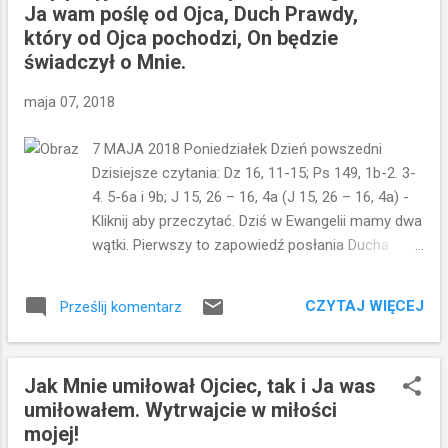
Ja wam poślę od Ojca, Duch Prawdy,
właścicielem stada. Owce należą do niego. Oddaje
który od Ojca pochodzi, On będzie
życie za owce, bo owce są jego życiem. Poświęcił
świadczył o Mnie.
dla nich życie w momencie podjęcia decyzji o
takim a nie innym zajęciu. Zainwestował w stado
maja 07, 2018
swój czas, ale i pieniądze. Postawił wszystko na
jedną kartę. Gdyby utracił stado, jego życie
7 MAJA 2018 Poniedziałek Dzień powszedni
straciłoby cel i sens. Myślę, że takie podejście do
Dzisiejsze czytania: Dz 16, 11-15; Ps 149, 1b-2. 3-
hodowli niewiele się zmieniło. Jest wielu ludzi,
4. 5-6a i 9b; J 15, 26 – 16, 4a (J 15, 26 – 16, 4a) -
którzy poświęcają całe swoje życie trosce o
Kliknij aby przeczytać. Dziś w Ewangelii mamy dwa
swoją trzódkę. A kiedy z hodowlą dzieje się coś
wątki. Pierwszy to zapowiedź posłania Ducha
złego, odb...
Świętego - Ducha Prawdy. Będzie On świadczył o
Jezusie. I będzie Tym, który będzie umacniać
CZYTAJ WIĘCEJ
Prześlij komentarz
uczniów w wierze. Umocnienie w wierze jest im
potrzebne, bo przyjdzie także czas prześladowań.
I to jest właśnie drugi wątek, który pojawia się w
Jak Mnie umiłował Ojciec, tak i Ja was
Ewangelii na dziś. Jezus mówi: Wyłączą was z
umiłowałem. Wytrwajcie w miłości
synagogi. Owszem, nadchodzi godzina, w której
mojej!
każdy, kto was zabije, będzie sądził, że oddaje