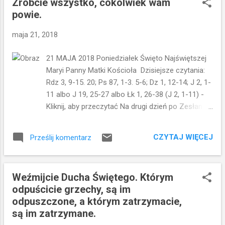
Zróbcie wszystko, cokolwiek wam
mają inne sprawy na swoich
powie.
głowach...Sprawy bardziej przyziemne. Gdy
był w domu, zapytał ich: O czym to
maja 21, 2018
rozprawialiście w drodze? Lecz oni milczeli,
w drodze bowiem posprzeczali się między
21 MAJA 2018 Poniedziałek Święto Najświętszej
sobą o to, kto z nich jest największy. To
Maryi Panny Matki Kościoła Dzisiejsze czytania:
ciekawe zdanie... Jezus pyta: o czym
Rdz 3, 9-15. 20; Ps 87, 1-3. 5-6; Dz 1, 12-14; J 2, 1-
rozmawialiście, ale dobrze wie o czym
11 albo J 19, 25-27 albo Łk 1, 26-38 (J 2, 1-11) -
rozmawiali...Ten motyw przewija się na
Kliknij, aby przeczytać Na drugi dzień po Zesłaniu
kartach Biblii. Bóg pyta człowieka...choć
Ducha Świętego obchodzimy Święto NMP Matki
doskonale wie, co się z człowiekiem dzieje,
Kościoła. W liturgii dostajemy dwa fragmenty
w jakim stanie znajduje się jego serce. Pytał
CZYTAJ WIĘCEJ
Prześlij komentarz
Ewangelii do wyboru. Jeden mówi o testamencie
Adama: Gdzie jesteś? Ale wiedział gdzie
spod krzyża, kiedy Jezus mówi: "Oto syn Twój,
jest... Tak samo teraz - w tym fragmencie -
oto Matka Twoja." Drugi fragment mówi o weselu
pyta ucz...
Weźmijcie Ducha Świętego. Którym
w Kanie i właśnie nad nim chcę się zatrzymać...
odpuścicie grzechy, są im
Wszyscy doskonale znają tę historię. Na wesele w
odpuszczone, a którym zatrzymacie,
Kanie zostaje zaproszona Maryja, oraz Jezus z
są im zatrzymane.
uczniami. Wszyscy, którzy mają za sobą ślub i