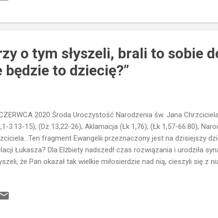
lewskie opisują liczne wojny, jakie musieli staczać królowie Izraela. 
dku tego państwa. Dzisiejszy fragment przybliża wydarzenie, które
ilońskim...To była druga z kolei niewola(pierwszą by...
zy o tym słyszeli, brali to sobie d
e będzie to dziecię?”
CZERWCA 2020 Środa Uroczystość Narodzenia św. Jana Chrzciciela Cz
,1-3.13-15); (Dz 13,22-26); Aklamacja (Łk 1,76); (Łk 1,57-66.80); Nar
zciciela...Ten fragment Ewangelii przeznaczony jest na dzisiejszy d
elacji Łukasza? Dla Elżbiety nadszedł czas rozwiązania i urodziła syna
yszeli, że Pan okazał tak wielkie miłosierdzie nad nią, cieszyli się z
yszli, aby obrzezać dziecię, i chcieli mu dać imię ojca jego, Zachari
owiedziała: Nie, lecz ma otrzymać imię Jan. Elżbieta rodzi syna...zg
yscy krewni chcieli mu nadać imię Zachariasz - po ojcu. To było n
imię się dziedziczyło. Imię było schedą...Czymś podobnym do wspó