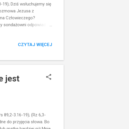
13-19); Dziś wsłuchujemy się
 Rozmowa Jezusa z
 Syna Człowieczego?
cy sondażowni odpowiadają:
lbo za jednego z proroków.
ród Polaków sondę
CZYTAJ WIĘCEJ
 itp...I często wielu
eż przytaczają
?" z czystej ciekawości...To
e jest
s 89,2-3.16-19); (Rz 6,3-
udne do przyjęcia słowa. Bo
ub matkę bardziej niż Mnie,