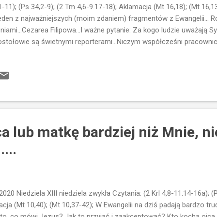
1-11); (Ps 34,2-9); (2 Tm 4,6-9.17-18); Aklamacja (Mt 16,18); (Mt 16,
eden z najważniejszych (moim zdaniem) fragmentów z Ewangelii...
niami...Cezarea Filipowa...I ważne pytanie: Za kogo ludzie uważają
stołowie są świetnymi reporterami...Niczym współcześni pracowni
ni za Jana Chrzciciela, inni za Eliasza, jeszcze inni za Jeremiasza a
ś również łatwo byłoby odpowiedzieć za innych...Przeprowadzić wś
yczącą ich stopnia zaangażowania religijnego, znajomości prawd wiary
pertów wypowiada się na te tematy...Czasem księża z ambony równi
tystyki....Jezus jednak nie pyta uczniów "za kogo ludzie mnie uważają
anie jest wstępem do innego pytania...O wiele ważniejszego...A ...
a lub matkę bardziej niż Mnie, ni
...
0 Niedziela XIII niedziela zwykła Czytania: (2 Krl 4,8-11.14-16a); (P
acja (Mt 10,40); (Mt 10,37-42); W Ewangelii na dziś padają bardzo tr
to, co mówi Jezus? Jak to przyjąć i zaakceptować? Kto kocha ojca l