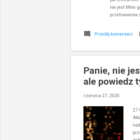
nie jest Mnie g
przetrawienia 
zaniedbywanie 
kryzysy w małż
Prześlij komentarz
rekolekcje i t
nie wymaga. O
naszych wartoś
Panie, nie j
ale powiedz t
czerwca 27, 2020
27 
Akl
nad
prz