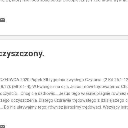
nierzy, który miał pod sobą setkę "podopiecznych" (co łatwo wywn
ychodzi on do Jezusa i prosi o uzdrowienie sługi... Co w tym dziw
ychodziło i prosiło o uzdrowienie chorych. No OK... Ale ten rzymski 
anie nie mieli wiele wspólnego z Żydami... Ba... nawet unikali jedni dr
rowić sługę i obiecuję przyjść, ale setnik odpowiada Panie nie jest
wa...bo i my je powtarzamy...w czasie każdej Eucharystii) Chrystus j
nina... Daje ...
czyszczony.
CZERWCA 2020 Piątek XII tygodnia zwykłego Czytania: (2 Krl 25,1-12)
 8,17); (Mt 8,1-4); W Ewangelii na dziś Jezus mówi trędowatemu: C
 oczyścić... Chcę cię uzdrowić... Jezus tego właśnie pragnie również
zego oczyszczenia. Dlatego uzdrawia trędowatego z dzisiejszego czy
... Bo nie ukrywajmy tego: również jesteśmy trędowaci. Wszyscy jes
ech jest trądem dla duszy... Czy zdajemy sobie z tego sprawę? I cz
rowienia...uwolnienia...oczyszczenia...??? Czy wiemy, że sami nie m
zymi słabościami, z naszymi nałogami.... z tym, że każdego dnia u