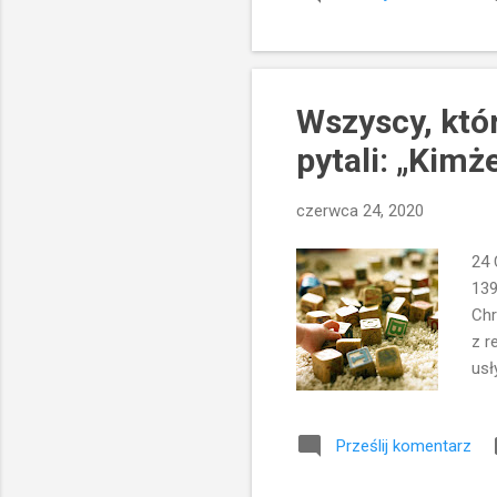
kró
upa
Bab
Wszyscy, któr
pytali: „Kimż
czerwca 24, 2020
24 
139
Chr
z r
usł
prz
odp
Prześlij komentarz
Wsz
że 