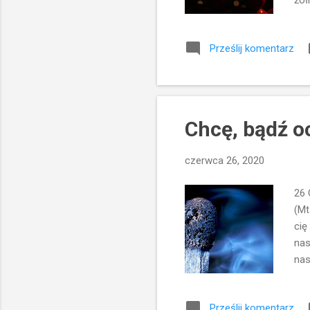
żoł
prz
prz
Prześlij komentarz
pog
uzd
sło
poga
Chcę, bądź o
czerwca 26, 2020
26 
(Mt
cię
nas
nas
grz
uzd
Prześlij komentarz
nas