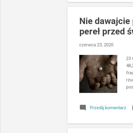
rod
pis
Nie dawajcie 
pereł przed ś
czerwca 23, 2020
23 
48,
fra
rzu
pos
nie
pew
Prześlij komentarz
ucz
teg
zag
w ś