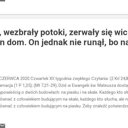
ocą możliwe jest wyzwolenie z duchowego trądu. Bohater Ewangelii 
usa mówi coś zaskakującego. Jeśli chcesz, możesz mnie oczyścić... 
paczliwa prośba ani nachalne żebranie o łaskę uzdrow...
 wezbrały potoki, zerwały się wic
n dom. On jednak nie runął, bo na
CZERWCA 2020 Czwartek XII tygodnia zwykłego Czytania: (2 Krl 24,8-
amacja (1 P 1,25); (Mt 7,21-29); Dziś w Ewangelii św. Mateusza dos
ypowieścią o dwóch budowlach: na piasku i na skale. Każdego kto s
ównać z człowiekiem budującym na skale, każdego kto słucha, ale 
ównać z człowiekiem budującym na piasku. Żeby znaleźć potwierdze
jrzeć w Stary Testament i fragmenty z księgi królewskiej...jakie czytan
dy, kto pełnił Wolę Boga...mówiąc kolokwialnie - dobrze na tym wycho
eciwstawić Bożej Woli, Bożemu Prawu a w życiu całego państwa dzia