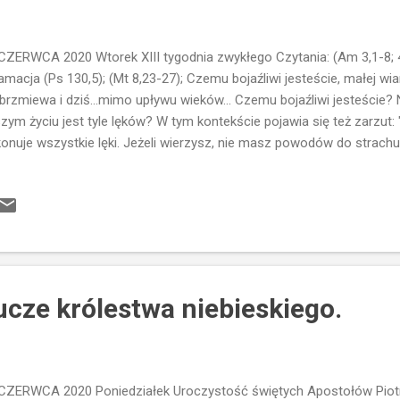
CZERWCA 2020 Wtorek XIII tygodnia zwykłego Czytania: (Am 3,1-8; 4,
amacja (Ps 130,5); (Mt 8,23-27); Czemu bojaźliwi jesteście, małej wi
brzmiewa i dziś...mimo upływu wieków... Czemu bojaźliwi jesteście? 
zym życiu jest tyle lęków? W tym kontekście pojawia się też zarzut: "
onuje wszystkie lęki. Jeżeli wierzysz, nie masz powodów do strachu.
k Ciebie... Ktoś, kto pomoże Ci w każdej trudnej sytuacji...Ale spójr
łodzi, poszli za Nim Jego uczniowie. OK...mamy łódź, mamy uczniów 
y Jezusa. Prawdę mówiąc cała rzeczywistość większości uczniów kr
iora...byli w końcu rybakami...Zatem to "wejście do łodzi" było rzeczą 
ecież Jezus wiele razy nauczał z łodzi...i w czasie podróży przez Z
auczycielem c...
ucze królestwa niebieskiego.
CZERWCA 2020 Poniedziałek Uroczystość świętych Apostołów Piotra