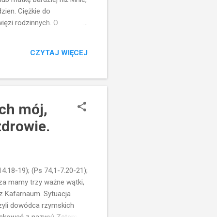
dzien. Ciężkie do
ięzi rodzinnych. O
 te słowa. A potem były
icjatywy", wyjazdy,
CZYTAJ WIĘCEJ
akiego poświęcenia Jezus
może być na końcu kolejki
ach mój,
zdrowie.
.18-19); (Ps 74,1-7.20-21);
sza mamy trzy ważne wątki,
 z Kafarnaum. Sytuacja
 czyli dowódca rzymskich