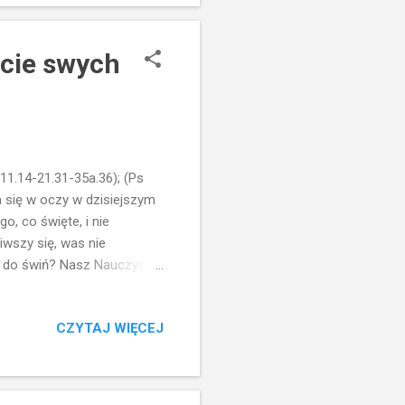
mię Jan. Niemy Zachariasz
jcie swych
11.14-21.31-35a.36); (Ps
ca się w oczy w dzisiejszym
, co święte, i nie
iwszy się, was nie
 do świń? Nasz Nauczyciel
wiek. Chodzi o naświetlenie
przypadku Jezus wskazuje
CZYTAJ WIĘCEJ
 przyjmą Dobrej Nowiny. Mało
. Współcześnie te
ładem jest to, co dzieje się