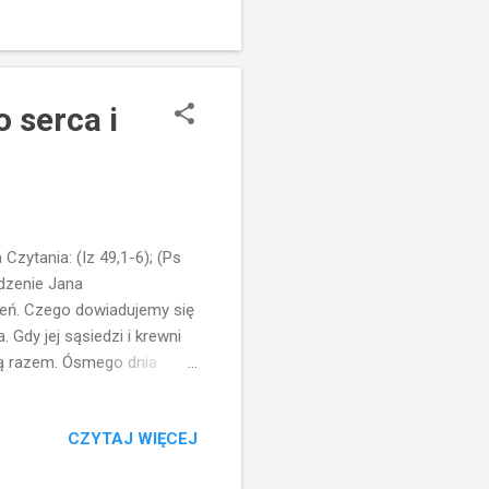
Czytamy o rozkwicie i
 nazywamy Przesiedleniem
o serca i
ytania: (Iz 49,1-6); (Ps
odzenie Jana
zień. Czego dowiadujemy się
. Gdy jej sąsiedzi i krewni
 nią razem. Ósmego dnia
asza. Jednakże matka jego
odnie z zapowiedzią.
CZYTAJ WIĘCEJ
ormalne w tamtych czasach,
łczesnych nazwisk