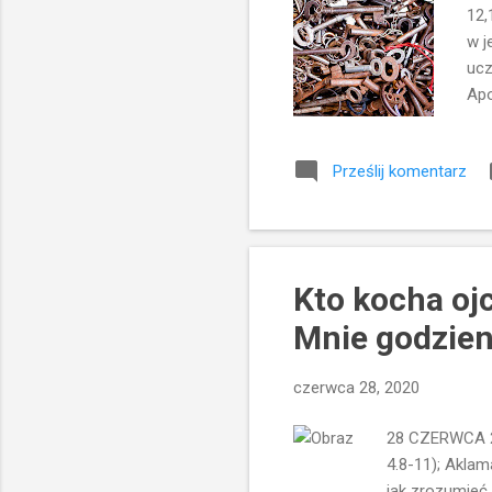
12,
w j
ucz
Apo
Jed
Dzi
Prześlij komentarz
dot
eks
sta
pyt
Kto kocha ojc
Mnie godzien.
czerwca 28, 2020
28 CZERWCA 202
4.8-11); Aklam
jak zrozumieć 