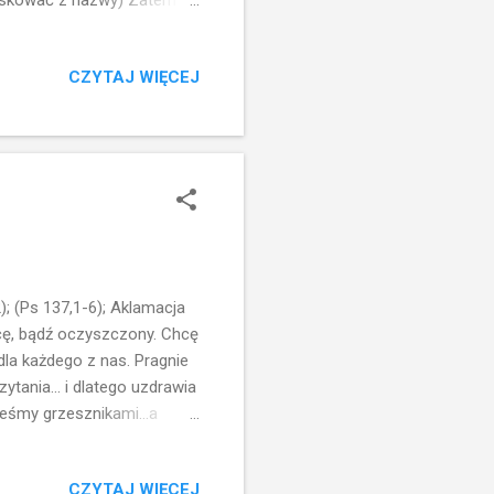
ioskować z nazwy) Zatem
nego? Do Jezusa wiele osób
żołnierz był poganinem, a
CZYTAJ WIĘCEJ
ugich... Jezus zgadza się
em godzien.(znamy dobrze te
est poruszony wiarą
; (Ps 137,1-6); Aklamacja
hcę, bądź oczyszczony. Chcę
 dla każdego z nas. Pragnie
tania... i dlatego uzdrawia
teśmy grzesznikami...a
y pragniemy
ożemy sobie poradzić z
CZYTAJ WIĘCEJ
padamy? Tylko z Jego