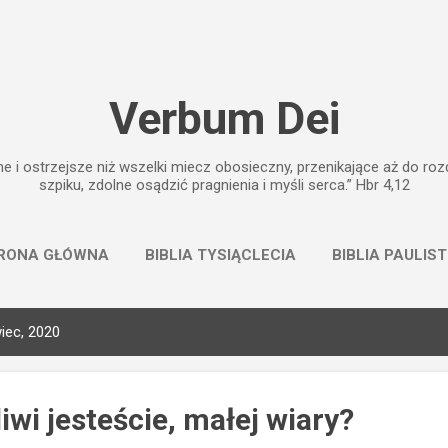
Przejdź do głównej zawartości
Verbum Dei
e i ostrzejsze niż wszelki miecz obosieczny, przenikające aż do rozd
szpiku, zdolne osądzić pragnienia i myśli serca.” Hbr 4,12
RONA GŁÓWNA
BIBLIA TYSIĄCLECIA
BIBLIA PAULIS
iec, 2020
wi jesteście, małej wiary?