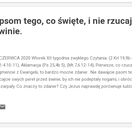
owych...Stąd zdziwienie wszystkich skąd pomysł by dziecku nadać i
ze na tabliczce: Jan będzie mu na imię...i odzysku...
psom tego, co święte, i nie rzuca
winie.
CZERWCA 2020 Wtorek XII tygodnia zwykłego Czytania: (2 Krl 19,9b-
2-4.10-11); Aklamacja (Ps 25,4b.5); (Mt 7,6.12-14); Pierwsze, co rzu
gmencie z Ewangelii, to bardzo mocne zdanie: Nie dawajcie psom tego
cajcie swych pereł przed świnie, by ich nie podeptały nogami, i obróc
zarpały. Co znaczy to zdanie? Czy Jezus naprawdę porównuje ludzi
 boi się takich wypowiedzi...i nie chodzi tu wcale o ubliżanie komukol
nego problemu poprzez wyolbrzymienie go w przypowieści. W tym 
niom, że w czasie misji ewangelizacyjnej, trafią na ludzi, którzy nie
o, że nie przyjmą...to jeszcze narażą Ewangelię na zbezczeszczenie
rożenia są bardziej realne niż w czasach Jezusa...a najlepszym przyk
wiecie rozrywki i mediów... Ilu artys...