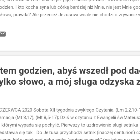
odzien. I kto kocha syna lub córkę bardziej niż Mnie, nie jest Mnie go
słowa, prawda? Ale przecież Jezusowi wcale nie chodzi o zrywanie w
bliskich, choć znam przypadki osób, które dosłownie interpretowały
eństwie, bo ktoś tak bardzo mocno wkręcił się w różne "kościelne in
ym podobne, że prawie go nie było w domu. Jestem przekonany, że t
 co zatem chodzi? Chodzi o postawienie sobie priorytetów. Bóg nie 
ci. Bóg zawsze jes...
estem godzien, abyś wszedł pod d
ylko słowo, a mój sługa odzyska 
CZERWCA 2020 Sobota XII tygodnia zwykłego Czytania: (Lm 2,2.10-14
amacja (Mt 8,17); (Mt 8,5-17); Dziś w czytaniu z Ewangelii św.Mateu
 którymi wypada się pochylić. Pierwszy to uzdrowienie sługi setnika
edstawia się tak... Do Jezusa przychodzi setnik (inaczej centurion)