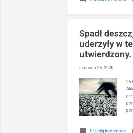
pom
Jez
roz
Spadł deszcz,
uderzyły w te
utwierdzony.
czerwca 25, 2020
25 
Akl
prz
por
por
spo
Każ
Prześlij komentarz
prz