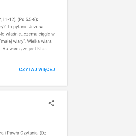
11-12); (Ps 5,5-8);
ary? To pytanie Jezusa
No właśnie...czemu ciągle w
małej wiary". Wielka wiara
..Bo wiesz, że jest Ktoś
zmy na kontekst. Gdy wszedł
i - przede wszystkim -
CZYTAJ WIĘCEJ
ęciła się wokół łodzi i
całkowicie naturalną...
iemię Świętą uczniowie wraz
 i Pawła Czytania: (Dz