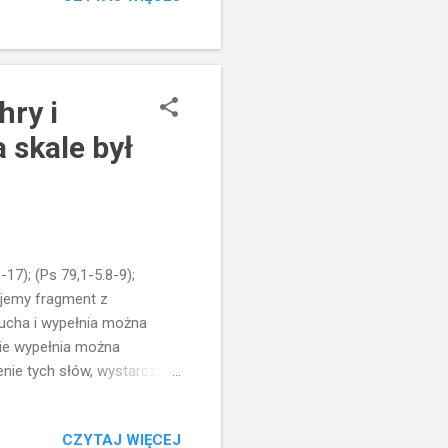
na dziś, kiedy spotyka
To nie jest ani
hry i
 skale był
17); (Ps 79,1-5.8-9);
tajemy fragment z
łucha i wypełnia można
nie wypełnia można
nie tych słów, wystarczy
e były przez ostatnie dni...
dził... Wystarczyło się
CZYTAJ WIĘCEJ
ły się nieszczęścia. Księgi