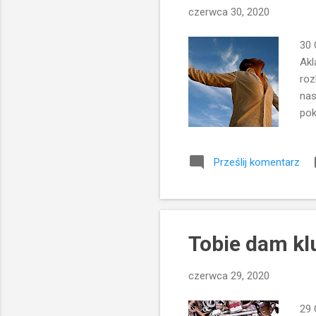
czerwca 30, 2020
30 
Akl
roz
nas
pok
obo
do 
Prześlij komentarz
mam
jez
Prz
z N
Tobie dam kl
czerwca 29, 2020
29 