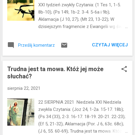
przyprowadziła innych...Jednak chciałbym
XXI tydzień zwykły Czytania: (1 Tes 1, 1-5.
zatrzymać się na tym konkretnym -
8b-10); (Ps 149, 1b-2. 3-4. 5-6a i 9b);
dzisiejszym fragmencie. Filip - jeden z
Aklamacja (J 10, 27); (Mt 23, 13-22); W
uczniów - poznał Jezusa. Jest Nim
dzisiejszym fragmencie z Ewangelii wg św.
zafascynowany i ma 100% przekonanie, iż
Mateusza, kontynuujemy rozmyślania nad
jego Nauczyciel jest zapowiadanym przez
obłudą faryzeuszów i uczonych w Piśmie.
proroków Mesjaszem. Chce tą nowiną
CZYTAJ WIĘCEJ
Prześlij komentarz
Czytamy, więc: "Obłudnicy(...) zamykacie
podzielić się ze swoim przyjacielem -
królestwo niebieskie przed ludźmi.(...)sami
Natanaelem. (czyli Bartłomiejem) Pr...
nie wchodzicie i innym wejść nie
Trudna jest ta mowa. Któż jej może
pozwalacie..." "Przewodnicy ślepi." To mocne
słuchać?
słowa... Bycie przewodnikiem jest
odpowiedzialnym zadaniem. Wymaga
sierpnia 22, 2021
odpowiednich cech...przede wszystkim
sprawnego wzroku. Nie można będąc
22 SIERPNIA 2021 Niedziela XXI Niedziela
ślepcem prowadzić innych ślepców. Taka
zwykła Czytania: (Joz 24, 1-2a. 15-17. 18b);
procesja ślepców (niczym z obrazu Petera
(Ps 34 (33), 2-3. 16-17. 18-19. 20-21. 22-23);
Breugla) daleko nie zajdzie. Prędzej czy
(Ef 5, 21-32); Aklamacja (Por. J 6, 63c. 68c);
później znajdzie się w jakimś dole, lub
(J 6, 55. 60-69); Trudna jest ta mowa. Któż jej
spadnie ze skały. Podobnie to wygląda, gdy