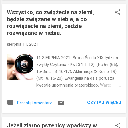
homofobem czy transfobem. Inny problem
oznacza pełnię...pewną doskonałość...do
to rozwo...
Wszystko, co zwiążecie na ziemi,
której powinno się dążyć... Ta symboliczna
będzie związane w niebie, a co
liczba przewija się w Biblii...i dziś w naszym
rozwiążecie na ziemi, będzie
życiu często się z nią spotykamy. Siedem dni
rozwiązane w niebie.
tygodnia...siedem kontynentów...siedem
sakramentów...siedem cnót i grzechów
sierpnia 11, 2021
głównych...siedmioramienny świecznik -
menora...itp. Nie chcę za długo pisać o
11 SIERPNIA 2021 Środa Środa XIX tydzień
symbolice...chodzi o pokazanie, że pytanie
zwykły Czytania: (Pwt 34, 1-12); (Ps 66 (65),
Piotra: czy siedem razy mam przebaczać?
1b-3a. 5 i 8. 16-17); Aklamacja (2 Kor 5, 19);
jest troszkę metaforyczne...dla niego
(Mt 18, 15-20); Ewangelia na dziś porusza
siódemka jest liczbą idealną...szczytem
kwestię upomnienia braterskiego. Warto
możliwości w przebaczaniu.... Jezus jednak
sobie uświadomić, że do napomnienia
potęguje tę liczbę do 77 ... czyli przebaczać
braterskiego jesteśmy wezwani już w Starym
trzeba zawsze... Można sobie pomyśleć lub
CZYTAJ WIĘCEJ
Prześlij komentarz
Testamencie. Jego celem jest „pozyskiwanie
powiedzieć...
brata”, przywrócenie jedności, którą rozerwał
grzech i wina. Jeżeli one się pojawiają i my je
Jeżeli ziarno pszenicy wpadłszy w
dostrzegamy, to w imię ratowania więzi