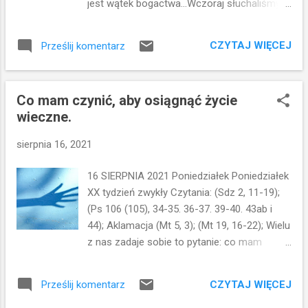
jest wątek bogactwa...Wczoraj słuchaliśmy o
na to złym okiem patrzysz, że ja jestem
bogatym młodzieńcu, który odszedł
dobry? O czym jest ta przypowieść? Co
zasmucony, gdy Jezus powiedział: do
mówi ona każdemu z nas? Gdzie w niej
CZYTAJ WIĘCEJ
Prześlij komentarz
zbawienia brakuje ci tylko sprzedać
odnajdujemy siebie? Spójrzmy...
wszystko i za Mną pójść... Tamten człowiek,
mimo że spełniał wszystkie przykazania...nie
Co mam czynić, aby osiągnąć życie
był gotów poświęcić wszystkiego, co
wieczne.
posiadał...bogactwo było dla niego
ważniejsze niż pójście za
sierpnia 16, 2021
Chrystusem...Jezus komentuje to: łatwiej
jest przejść wielbłądowi przez ucho igielne
16 SIERPNIA 2021 Poniedziałek Poniedziałek
niż bogatemu wejść do królestwa
XX tydzień zwykły Czytania: (Sdz 2, 11-19);
niebieskiego. Użyta przez Jezusa hiperbola
(Ps 106 (105), 34-35. 36-37. 39-40. 43ab i
stała się tematem dyskusji współczesnych
44); Aklamacja (Mt 5, 3); (Mt 19, 16-22); Wielu
teologów...jedni mówili, że ucho igielne to
z nas zadaje sobie to pytanie: co mam
brama w Jerozolimie...ale ta powstała w
czynić aby osiągnąć życie wieczne? Jezus
późniejszych czasach, więc nie pasuje do tej
daje do zrozumienia bogatemu
teorii... Inni mówią, że w tłumaczeniu pojawił
CZYTAJ WIĘCEJ
Prześlij komentarz
młodzieńcowi, że czasem nie wystarczy być
się błąd i powinno być: łatwiej przeciągnąć