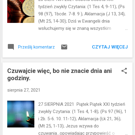
postępują według tradycji starszych, lecz
tydzień zwykły Czytania: (1 Tes 4, 9-11); (Ps
jedzą nieczystymi rękami? To pytanie wcale
98 (97), 1bcde. 7-8. 9 ); Aklamacja (J 13, 34);
nie jest wyrazem troski o przestrzeganie
(Mt 25, 14-30); Dziś w Ewangelii dnia
tradycji....Tu nie chodzi też o przestrzeganie
wsłuchujemy się w znaną wszystkim
higieny. To szczególny wymiar ludzkiej
przypowieść o talentach. Trzej słudzy
przewrotności...Jest on o tyle dotkliwy, że
otrzymują od swojego pana pieniądze,
przyjmuje pozór dbałości o religijną
CZYTAJ WIĘCEJ
Prześlij komentarz
którymi mają dysponować podczas jego
wierność. Taka przewrotność, skrywana
nieobecności. Dwóch inwestuje majątek i
przed sobą samym, jest najwię...
pomnaża go. Trzeci zakopuje pieniądze w
Czuwajcie więc, bo nie znacie dnia ani
ziemi. Kiedy rządca wraca, chwali tych ze
godziny.
swoich podwładnych, którzy
zainwestowali...natomiast karci tego, który
sierpnia 27, 2021
schował pieniądze w ziemi...Wydaje się to
oczywiste, ale dla współczesnych Jezusowi
27 SIERPNIA 2021 Piątek Piątek XXI tydzień
była zaskakująca, ponieważ rabini uczyli, że
zwykły Czytania: (1 Tes 4, 1-8); (Ps 97 (96), 1
właśnie zakopanie pieniędzy jest
i 2b. 5-6. 10. 11-12); Aklamacja (Łk 21, 36);
najrozsądniejszym zachowaniem. Wśród
(Mt 25, 1-13); Jezus wzywa do
żydów taki czyn był rzeczą normalną a
czuwania...opowiadając przypowieść o