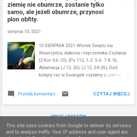
ziemię nie obumrze, zostanie tylko
braterskiej mamy obowiązek napomnieć
samo, ale jeżeli obumrze, przynosi
brata. Odnosi się to do grzechu przez nas
plon obfity.
samych rozpoznanego, a nie takiego, o
którym nam ktoś opowiada. W tym ostatnim
sierpnia 10, 2021
przypadku możemy być jedynie świadkami
napomnienia braterskiego, o który mowa w
10 SIERPNIA 2021 Wtorek Święto św.
drugim etapie napomnienia. Pan Jezus
Wawrzyńca, diakona i męczennika Czytania:
poleca nam: 1. Dyskretnie napomnieć brata.
(2 Kor 9,6-10); (Ps 112, 1-2. 5-6. 7-8. 9);
2. W razie braku reakcji winniśmy wraz z
Aklamacja (J 12, 26); (J 12, 24-26); Dziś
kimś innym ponowić napomnienie. 3. Jeżeli
kolejny raz w Ewangelii czytamy o ziarnie.
jednak i to nie przyniosło rezultatu,
Jezus mówi: ziarno, które nie obumrze
powinniśmy powiedzieć o tym Kościołowi.
zostaje samo... a to, które obumrze przynosi
Pierwszy krok w rozwiązywaniu konfliktów
CZYTAJ WIĘCEJ
Prześlij komentarz
plon. To znaczy, że poświęcenie
we ws...
wszystkiego, co jest dla nas cenne -
włącznie z życiem - procentuje na
WIĘCEJ POSTÓW
przyszłość. Współcześnie - w dobie
This site uses cookies from Google to deliver its services
indywidualizmu, materializmu. zapomina się
and to analyze traffic. Your IP address and user-agent are
o tym zaleceniu... Ludzie kochają swoje