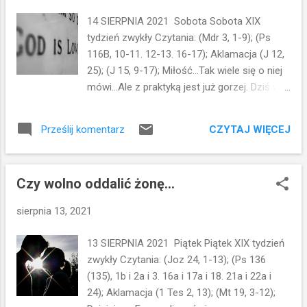
przychodzi do mnie? Elżbieta zostaje
14 SIERPNIA 2021 Sobota Sobota XIX
napełniona Duchem Świętym. Dziecko w jej
tydzień zwykły Czytania: (Mdr 3, 1-9); (Ps
łonie zaczyna tańczyć z radości. A Maryja,
116B, 10-11. 12-13. 16-17); Aklamacja (J 12,
która również jest napełniona Duchem
25); (J 15, 9-17); Miłość...Tak wiele się o niej
Świętym wyśpiewuje jeden z najpiękniejszych
mówi...Ale z praktyką jest już gorzej. Dziś w
hymnów uwielbienia, jakie znajdują się w
Ewangelii Jezus mocno podkreśla znaczenie
Biblii. Takich hymnów pochwalnych jest
miłości braterskiej w naszym życiu. I
sporo na kartach Biblii...Swój hymn
CZYTAJ WIĘCEJ
Prześlij komentarz
tłumaczy jak ta miłość powinna się objawiać.
wyśpiewuje Izrael po wyjściu z Egiptu...Swój
Jezus powiedział do swoich uczniów: Jak
hymn odśpiewuje Anna - matka Samuela...
Mnie umiłował Ojciec, tak i Ja was
hymnem uwielbienia mod...
Czy wolno oddalić żonę...
umiłowałem. Trwajcie w miłości mojej!
Miłość Chrystusa do nas wynika z Miłości
sierpnia 13, 2021
Jego Ojca do Niego. Ojciec Jego umiłował...A
On umiłował nas...My zatem powinniśmy
13 SIERPNIA 2021 Piątek Piątek XIX tydzień
trwać w tej miłości. Jeśli będziecie
zwykły Czytania: (Joz 24, 1-13); (Ps 136
zachowywać moje przykazania, będziecie
(135), 1b i 2a i 3. 16a i 17a i 18. 21a i 22a i
trwać w miłości mojej, tak jak Ja
24); Aklamacja (1 Tes 2, 13); (Mt 19, 3-12);
zachowałem przykazania Ojca mego i trwam