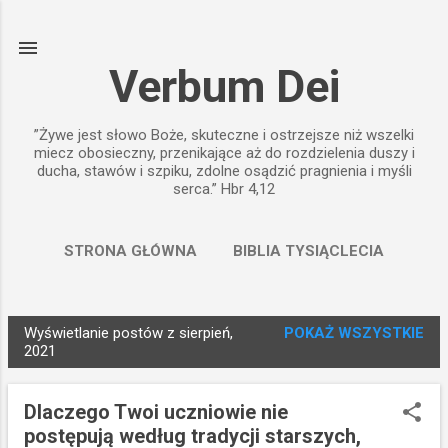
Przejdź do głównej zawartości
Verbum Dei
”Żywe jest słowo Boże, skuteczne i ostrzejsze niż wszelki
miecz obosieczny, przenikające aż do rozdzielenia duszy i
ducha, stawów i szpiku, zdolne osądzić pragnienia i myśli
serca.” Hbr 4,12
STRONA GŁÓWNA
BIBLIA TYSIĄCLECIA
WIĘCEJ…
BIBLIA PAULISTÓW
Wyświetlanie postów z sierpień,
POKAŻ WSZYSTKIE
P
2021
o
s
Dlaczego Twoi uczniowie nie
t
postępują według tradycji starszych,