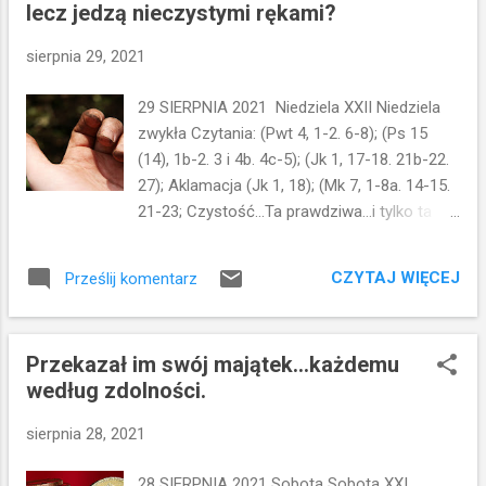
y
lecz jedzą nieczystymi rękami?
sierpnia 29, 2021
29 SIERPNIA 2021 Niedziela XXII Niedziela
zwykła Czytania: (Pwt 4, 1-2. 6-8); (Ps 15
(14), 1b-2. 3 i 4b. 4c-5); (Jk 1, 17-18. 21b-22.
27); Aklamacja (Jk 1, 18); (Mk 7, 1-8a. 14-15.
21-23; Czystość...Ta prawdziwa...i tylko ta
rytualna. O tym dziś mówi Ewangelia. Jezus
demaskuje przewrotność uczonych w
CZYTAJ WIĘCEJ
Prześlij komentarz
Piśmie i faryzeuszy, którzy zarzucają jego
uczniom łamanie tradycji...U Jezusa zebrali
się faryzeusze i kilku uczonych w Piśmie,
Przekazał im swój majątek...każdemu
którzy przybyli z Jerozolimy. I zauważyli, że
według zdolności.
niektórzy z Jego uczniów brali posiłek
nieczystymi, to znaczy nie obmytymi rękami.
sierpnia 28, 2021
Zapytali Go więc faryzeusze i uczeni w
Piśmie: Dlaczego Twoi uczniowie nie
28 SIERPNIA 2021 Sobota Sobota XXI