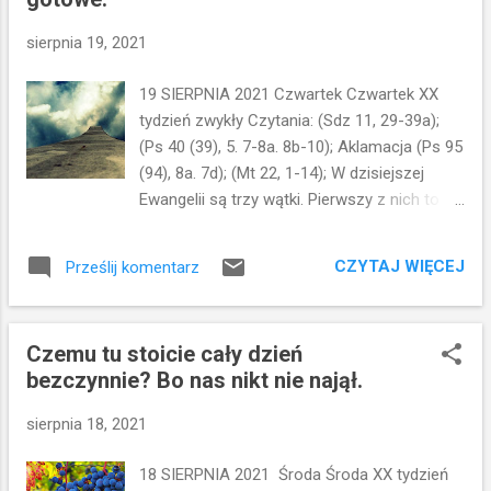
mocą? Człowiek nie jest istotą wyłącznie
cielesną... Jest istotą cielesno-duchową.
sierpnia 19, 2021
Człowiek to ciało czyli fizjologia, psychika,
rozum - czyli sfera intelektualna sfera
19 SIERPNIA 2021 Czwartek Czwartek XX
emocjonalna - uczucia (które kojarzą się z
tydzień zwykły Czytania: (Sdz 11, 29-39a);
sercem) no i w końcu sfera duchowa
(Ps 40 (39), 5. 7-8a. 8b-10); Aklamacja (Ps 95
Kochać Boga całym sercem, duszą,
(94), 8a. 7d); (Mt 22, 1-14); W dzisiejszej
umysłem i mocą...to kochać Go każdą
Ewangelii są trzy wątki. Pierwszy z nich to
cząstką, na którą się składam. Moja miłość
odrzucenie zaproszenia przez przyjaciół
może rodzić się tylko w sercu...ale będzie
króla. Drugi wątek to zaproszenie na ucztę
ona wtedy wyłącznie stanem emocjonalnym.
CZYTAJ WIĘCEJ
Prześlij komentarz
przypadkowych przechodniów. Dobrych i
A wiemy przecież, że miłość to nie tylko
złych. Trzeci to wyrzucenie nieodpowiednio
emocje...to nie...
ubranego weselnika... Fragment kończy
Czemu tu stoicie cały dzień
morał: wielu jest powołanych, lecz mało
bezczynnie? Bo nas nikt nie najął.
wybranych. Jak to zrozumieć? Powołany
jest każdy z nas...w momencie poczęcia Bóg
sierpnia 18, 2021
wyznacza każdemu z nas misję do
spełnienia. A podstawowym powołaniem
18 SIERPNIA 2021 Środa Środa XX tydzień
wszystkich ludzi jest zbawienie. Bóg nas