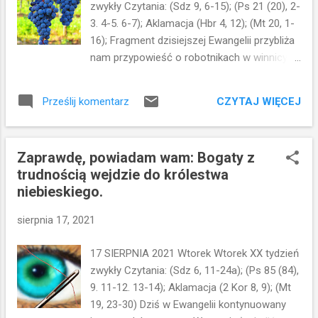
zwykły Czytania: (Sdz 9, 6-15); (Ps 21 (20), 2-
kocha i nie chce nikogo potępić...On pragnie
3. 4-5. 6-7); Aklamacja (Hbr 4, 12); (Mt 20, 1-
byśmy wszyscy zasiadali z Nim na Jego
16); Fragment dzisiejszej Ewangelii przybliża
uczcie. Od nas zatem zależy jak odpowiemy
nam przypowieść o robotnikach w winnicy.
na to zaproszenie... Możemy zachować się
Bogaty gospodarz szuka ludzi do pracy w
jak zaproszeni na początku...Z pewnością
winnicy. Wychodzi kilkakrotnie w ciągu dnia i
należeli oni do najbliższych Królowi. W końcu
CZYTAJ WIĘCEJ
Prześlij komentarz
najmuje kolejnych robotników. Kiedy
nie zaprasza się byle kogo na ucztę
przychodzi pora zapłaty za dzień pracy,
weselną...Ale oni wzgardzili tym
każdemu daje po równo... Bez względu na to,
zaproszeniem. Powiedzieli rad...
Zaprawdę, powiadam wam: Bogaty z
ile przepracował. Taka postawa wzbudza
trudnością wejdzie do królestwa
postawę buntu grupy robotników, która
niebieskiego.
pracowała cały dzień. Dla nich to nieuczciwe,
że dostali tyle samo, co ci, którzy pracowali
sierpnia 17, 2021
tylko jedną godzinę. Gospodarz daje taką
odpowiedź: Przyjacielu, nie czynię ci krzywdy;
17 SIERPNIA 2021 Wtorek Wtorek XX tydzień
czy nie o denara umówiłeś się ze mną? Weź,
zwykły Czytania: (Sdz 6, 11-24a); (Ps 85 (84),
co twoje, i odejdź. Chcę też i temu
9. 11-12. 13-14); Aklamacja (2 Kor 8, 9); (Mt
ostatniemu dać tak samo jak tobie. Czy mi
19, 23-30) Dziś w Ewangelii kontynuowany
nie wolno uczynić ze swoim, co chcę? Czy