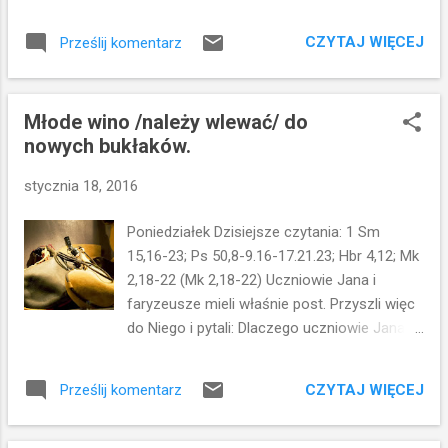
szabat wśród zbóż, uczniowie Jego zaczęli
człowiek dla szabatu ... Dziś Jezus pyta
po drodze zrywać kłosy. Na to faryzeusze
jeszcze wyraźniej: Co wolno w szabat? A
CZYTAJ WIĘCEJ
Prześlij komentarz
rzekli do Niego: Patrz, czemu oni robią w
czego nie wolno....Czy wolno uczynić coś
szabat to, czego nie wolno? On im
dobrego? Uratować komuś ży...
odpowiedział: Czy nigdy nie czytaliście, co
Młode wino /należy wlewać/ do
uczynił Dawid, kiedy znalazł się w potrzebie, i
nowych bukłaków.
był głodny on i jego towarzysze? Jak wszedł
do domu Bożego za Abiatara, najwyższego
stycznia 18, 2016
kapłana, i jadł chleby pokładne, które tylko
kapłanom jeść wolno; i dał również swoim
Poniedziałek Dzisiejsze czytania: 1 Sm
towarzyszom. I dodał: To szabat został
15,16-23; Ps 50,8-9.16-17.21.23; Hbr 4,12; Mk
ustanowiony dla człowieka, a nie człowiek
2,18-22 (Mk 2,18-22) Uczniowie Jana i
dla szabatu. Zatem Syn Człowieczy jest
faryzeusze mieli właśnie post. Przyszli więc
panem szabatu. Syn człowieczy jest panem
do Niego i pytali: Dlaczego uczniowie Jana i
szabatu...to główna myśl dzisiejszego
uczniowie faryzeuszów poszczą, a Twoi
czytania. Uczeni w Piśmie spierają się z
uczniowie nie poszczą? Jezus im
Jezusem o szabat...On daje im do
CZYTAJ WIĘCEJ
Prześlij komentarz
odpowiedział: Czy goście weselni mogą
zrozumienia, że To szabat został
pościć, dopóki pan młody jest z nimi? Nie
ustanowiony dla człowieka, a nie człowiek