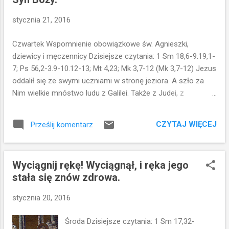
Filipa, Bartłomieja, Mateusza, Tomasza,
Jakuba, syna Alfeusza, Tadeusza, Szymona
stycznia 21, 2016
Gorliwego i Judasza Iskariotę, który właśnie
Go wydał. Jezus wybiera swoich najbliższych
Czwartek Wspomnienie obowiązkowe św. Agnieszki,
uczniów. Dwunastu Apostołów. Powołuje
dziewicy i męczennicy Dzisiejsze czytania: 1 Sm 18,6-9.19,1-
każdego po imieniu... Nie ma takiej sytuacji,
7; Ps 56,2-3.9-10.12-13; Mt 4,23; Mk 3,7-12 (Mk 3,7-12) Jezus
że wskazuje palcem i mówi: Ty, Ty, Ty...i
oddalił się ze swymi uczniami w stronę jeziora. A szło za
Ty...ale mamy konkretne osoby... nie ma
Nim wielkie mnóstwo ludu z Galilei. Także z Judei, z
numerków...są imiona...konkretne imiona.
Jerozolimy, z Idumei i Zajordania oraz z okolic Tyru i Sydonu
Widzimy, że Jezus znał ich po imieniu. Nie
szło do Niego mnóstwo wielkie na wieść o Jego wielkich
byli dla Niego obcy... Wiedział kim konkretnie
CZYTAJ WIĘCEJ
Prześlij komentarz
czynach. Toteż polecił swym uczniom, żeby łódka była dla
oni ...
Niego stale w pogotowiu ze względu na tłum, aby się na
Niego nie tłoczyli. Wielu bowiem uzdrowił i wskutek tego
Wyciągnij rękę! Wyciągnął, i ręka jego
wszyscy, którzy mieli jakieś choroby, cisnęli się do Niego, aby
stała się znów zdrowa.
się Go dotknąć. Nawet duchy nieczyste, na Jego widok,
padały przed Nim i wołały: Ty jesteś Syn Boży. Lecz On
stycznia 20, 2016
surowo im zabraniał, żeby Go nie ujawniały. Ty jesteś Syn
Boży...To zdanie jest dla mnie słowem - kluczem w
Środa Dzisiejsze czytania: 1 Sm 17,32-
dzisiejszym wpisie. Duchy nieczyste doskonale wiedzą kim