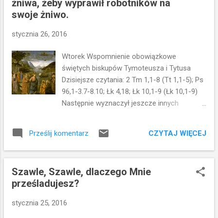
żniwa, żeby wyprawił robotników na
skaliste, gdzie nie miało wiele ziemi, i wnet
swoje żniwo.
wzeszło, bo nie było głęboko w glebie. Lecz
po wschodzie słońca przypaliło się i nie
stycznia 26, 2016
mając korzenia, uschło. Inne znów padło
między ciernie, a ciernie wybujały i
Wtorek Wspomnienie obowiązkowe
zagłuszyły je, tak że nie wydało owocu. Inne
świętych biskupów Tymoteusza i Tytusa
w końcu padły na ziemię żyzną, wzeszły,
Dzisiejsze czytania: 2 Tm 1,1-8 (Tt 1,1-5); Ps
wyrosły i wydały plon: trzydziestokrotny,
96,1-3.7-8.10; Łk 4,18; Łk 10,1-9 (Łk 10,1-9)
sześćdziesięciokrotny i stokrotny. I dodał:
Następnie wyznaczył jeszcze innych
Kto ma uszy do słuchania, niechaj słucha. A
siedemdziesięciu dwóch i wysłał ich po
gdy był sam, pytali Go ci, którzy przy ...
dwóch przed sobą do każdego miasta i
CZYTAJ WIĘCEJ
Prześlij komentarz
miejscowości, dokąd sam przyjść zamierzał.
Powiedział też do nich: żniwo wprawdzie
wielkie, ale robotników mało; proście więc
Szawle, Szawle, dlaczego Mnie
Pana żniwa, żeby wyprawił robotników na
prześladujesz?
swoje żniwo. Idźcie, oto was posyłam jak
owce między wilki. Nie noście z sobą trzosa
stycznia 25, 2016
ani torby, ani sandałów; i nikogo w drodze nie