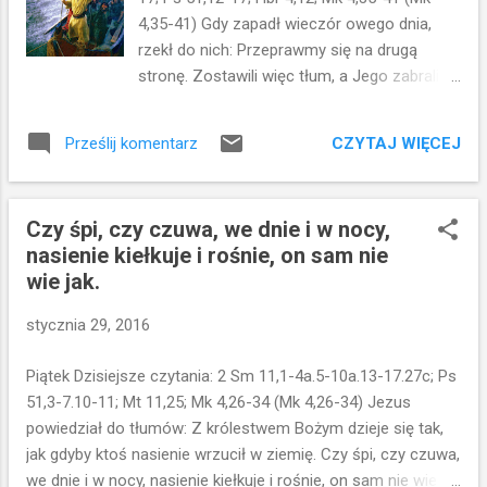
proroka Elizeusza, a żaden z nich nie został oczy...
4,35-41) Gdy zapadł wieczór owego dnia,
rzekł do nich: Przeprawmy się na drugą
stronę. Zostawili więc tłum, a Jego zabrali,
tak jak był w łodzi. Także inne łodzie płynęły
z Nim. Naraz zerwał się gwałtowny wicher.
CZYTAJ WIĘCEJ
Prześlij komentarz
Fale biły w łódź, tak że łódź już się
napełniała. On zaś spał w tyle łodzi na
wezgłowiu. Zbudzili Go i powiedzieli do
Czy śpi, czy czuwa, we dnie i w nocy,
Niego: Nauczycielu, nic Cię to nie obchodzi,
nasienie kiełkuje i rośnie, on sam nie
że giniemy? On wstał, rozkazał wichrowi i
wie jak.
rzekł do jeziora: Milcz, ucisz się! Wicher się
uspokoił i nastała głęboka cisza. Wtedy rzekł
stycznia 29, 2016
do nich: Czemu tak bojaźliwi jesteście?
Jakże wam brak wiary? Oni zlękli się bardzo i
Piątek Dzisiejsze czytania: 2 Sm 11,1-4a.5-10a.13-17.27c; Ps
mówili jeden do drugiego: Kim właściwie On
51,3-7.10-11; Mt 11,25; Mk 4,26-34 (Mk 4,26-34) Jezus
jest, że nawet wicher i jezioro są Mu
powiedział do tłumów: Z królestwem Bożym dzieje się tak,
posłuszne? Co takiego mówi nam ten
jak gdyby ktoś nasienie wrzucił w ziemię. Czy śpi, czy czuwa,
fragment z Ewangelii? Jakie ważne myśli mu
we dnie i w nocy, nasienie kiełkuje i rośnie, on sam nie wie