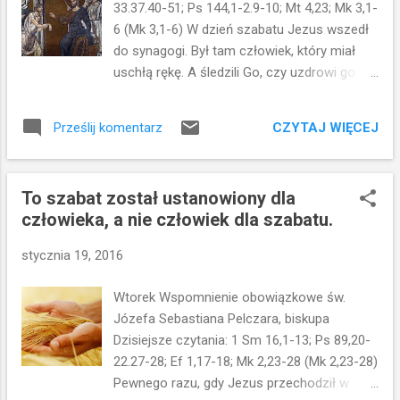
33.37.40-51; Ps 144,1-2.9-10; Mt 4,23; Mk 3,1-
jest Jezus. Wiedzą, że On ma moc...dlatego padają przed
6 (Mk 3,1-6) W dzień szabatu Jezus wszedł
Nim. Czytamy także ...
do synagogi. Był tam człowiek, który miał
uschłą rękę. A śledzili Go, czy uzdrowi go w
szabat, żeby Go oskarżyć. On zaś rzekł do
człowieka, który miał uschłą rękę: Stań tu na
CZYTAJ WIĘCEJ
Prześlij komentarz
środku! A do nich powiedział: Co wolno w
szabat: uczynić coś dobrego czy coś złego?
Życie ocalić czy zabić? Lecz oni milczeli.
To szabat został ustanowiony dla
Wtedy spojrzawszy wkoło po wszystkich z
człowieka, a nie człowiek dla szabatu.
gniewem, zasmucony z powodu
zatwardziałości ich serca, rzekł do
stycznia 19, 2016
człowieka: Wyciągnij rękę! Wyciągnął, i ręka
jego stała się znów zdrowa. A faryzeusze
Wtorek Wspomnienie obowiązkowe św.
wyszli i ze zwolennikami Heroda zaraz odbyli
Józefa Sebastiana Pelczara, biskupa
naradę przeciwko Niemu, w jaki sposób Go
Dzisiejsze czytania: 1 Sm 16,1-13; Ps 89,20-
zgładzić. W Ewangelii na dziś kontynuujemy
22.27-28; Ef 1,17-18; Mk 2,23-28 (Mk 2,23-28)
rozważania o szabacie. Wczoraj padły
Pewnego razu, gdy Jezus przechodził w
słowa: To szabat jest dla człowieka, nie