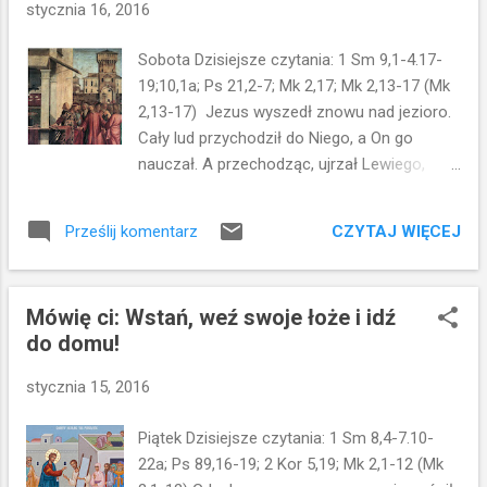
stycznia 16, 2016
oczyszczeń, z których każda mogła
pomieścić dwie lub trzy miary. Rzekł do nich
Sobota Dzisiejsze czytania: 1 Sm 9,1-4.17-
Jezus: Napełnijcie stągwie wodą! I napełnili
19;10,1a; Ps 21,2-7; Mk 2,17; Mk 2,13-17 (Mk
je aż po brzegi. Potem do nich powiedział:
2,13-17) Jezus wyszedł znowu nad jezioro.
Zaczerpnijcie teraz i zanieście staroście
Cały lud przychodził do Niego, a On go
weselnemu! Oni zaś zanieśli. A gdy starosta
nauczał. A przechodząc, ujrzał Lewiego,
weselny skosztował wody, która stała się
syna Alfeusza, siedzącego w komorze
winem - nie wiedział bowiem, skąd ono
celnej, i rzekł do niego: Pójdź za Mną! On
pochodzi, ale słudzy, którzy czerpali wodę,
CZYTAJ WIĘCEJ
Prześlij komentarz
wstał i poszedł za Nim. Gdy Jezus siedział w
wiedzieli - przywołał pana młodego i
jego domu przy stole, wielu celników i
powiedzi...
grzeszników siedziało razem z Jezusem i
Mówię ci: Wstań, weź swoje łoże i idź
Jego uczniami. Było bowiem wielu, którzy
do domu!
szli za Nim. Niektórzy uczeni w Piśmie,
spośród faryzeuszów, widząc, że je z
stycznia 15, 2016
grzesznikami i celnikami, mówili do Jego
uczniów: Czemu On je i pije z celnikami i
Piątek Dzisiejsze czytania: 1 Sm 8,4-7.10-
grzesznikami? Jezus usłyszał to i rzekł do
22a; Ps 89,16-19; 2 Kor 5,19; Mk 2,1-12 (Mk
nich: Nie potrzebują lekarza zdrowi, lecz ci,