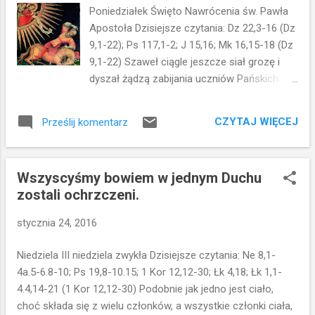
pozdrawiajcie! Gdy do jakiego domu
Poniedziałek Święto Nawrócenia św. Pawła
wejdziecie, najpierw mówcie: Pokój temu
Apostoła Dzisiejsze czytania: Dz 22,3-16 (Dz
domowi! Jeśli tam mieszka człowiek godny
9,1-22); Ps 117,1-2; J 15,16; Mk 16,15-18 (Dz
pokoju, wasz pokój spocznie na nim; jeśli nie,
9,1-22) Szaweł ciągle jeszcze siał grozę i
powróci do was. W tym samym domu
dyszał żądzą zabijania uczniów Pańskich.
zostańcie, jedząc i pijąc, co mają: bo
Udał się do arcykapłana i poprosił go o listy
zasługuje robotnik na swoją zapłatę. Nie
do synagog w Damaszku, aby mógł uwięzić i
przechodźcie z domu do domu. Jeśli do
CZYTAJ WIĘCEJ
Prześlij komentarz
przyprowadzić do Jerozolimy mężczyzn i
jakiego miasta wejdziecie i przyjmą was,
kobiety, zwolenników tej drogi, jeśliby jakichś
jedzcie, co wam podadzą; uzdrawiajcie
znalazł. Gdy zbliżał się już w swojej podróży
chorych, którzy ta...
Wszyscyśmy bowiem w jednym Duchu
do Damaszku, olśniła go nagle światłość z
zostali ochrzczeni.
nieba. A gdy upadł na ziemię, usłyszał głos,
który mówił: Szawle, Szawle, dlaczego Mnie
stycznia 24, 2016
prześladujesz? Kto jesteś, Panie? -
powiedział. A On: Ja jestem Jezus, którego
Niedziela III niedziela zwykła Dzisiejsze czytania: Ne 8,1-
ty prześladujesz. Wstań i wejdź do miasta,
4a.5-6.8-10; Ps 19,8-10.15; 1 Kor 12,12-30; Łk 4,18; Łk 1,1-
tam ci powiedzą, co masz czynić. Ludzie,
4.4,14-21 (1 Kor 12,12-30) Podobnie jak jedno jest ciało,
którzy mu towarzyszyli w drodze, oniemieli
choć składa się z wielu członków, a wszystkie członki ciała,
ze zdumienia, słyszeli bowiem głos, lecz nie