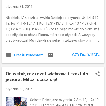
y
stycznia 31, 2016
Niedziela IV niedziela zwykła Dzisiejsze czytania: Jr 1,4-5.17-
19; Ps 71,1-6.15.17; 1 Kor 12,31-13,13 (1 Kor 13,4-13); Łk 4,
18; Łk 4, 21-30 (Łk 4,21-30) Począł więc mówić do nich: Dziś
spełniły się te słowa Pisma, któreście słyszeli. A wszyscy
przyświadczali Mu i dziwili się pełnym wdzięku słowom,
które płynęły z ust Jego. I mówili: Czy nie jest to syn
Józefa? Wtedy rzekł do nich: Z pewnością powiecie Mi to
CZYTAJ WIĘCEJ
Prześlij komentarz
przysłowie: Lekarzu, ulecz samego siebie; dokonajże i tu w
swojej ojczyźnie tego, co wydarzyło się, jak słyszeliśmy, w
Kafarnaum. I dodał: Zaprawdę, powiadam wam: żaden
On wstał, rozkazał wichrowi i rzekł do
prorok nie jest mile widziany w swojej ojczyźnie. Naprawdę,
jeziora: Milcz, ucisz się!
mówię wam: Wiele wdów było w Izraelu za czasów Eliasza,
kiedy niebo pozostawało zamknięte przez trzy lata i sześć
stycznia 30, 2016
miesięcy, tak że wielki głód panował w całym kraju; a Eliasz
do żadnej z nich nie został posłany, tylko do owej wdowy w
Sobota Dzisiejsze czytania: 2 Sm 12,1-7a.10-
Sarepcie Sydońskiej. I wielu trędowatych było w Izraelu za
17; Ps 51,12-17; Hbr 4,12; Mk 4,35-41 (Mk