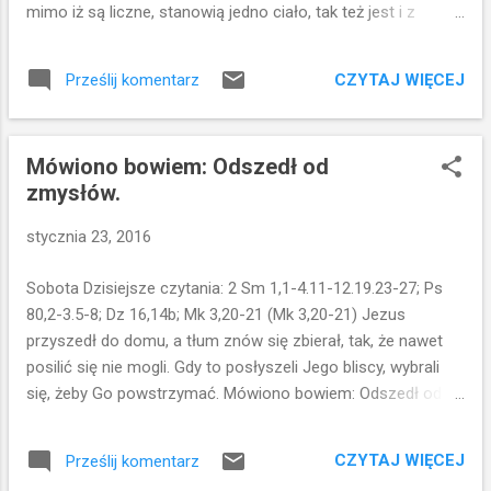
mimo iż są liczne, stanowią jedno ciało, tak też jest i z
widzieli nikogo. Szaweł podniósł się z ziemi,
Chrystusem. Wszyscyśmy bowiem w jednym Duchu zostali
a kiedy otworzył oczy, nic nie widział.
ochrzczeni, [aby stanowić] jedno Ciało: czy to Żydzi, czy
Wprowadzili go więc do Damaszku,
CZYTAJ WIĘCEJ
Prześlij komentarz
Grecy, czy to niewolnicy, czy wolni. Wszyscyśmy też zostali
trzymając za ręce. Przez trzy dni nic nie
napojeni jednym Duchem. Ciało bowiem to nie jeden członek,
widzia...
lecz liczne [członki]. Jeśliby noga powiedziała: Ponieważ nie
Mówiono bowiem: Odszedł od
jestem ręką, nie należę do ciała - czy wskutek tego
zmysłów.
rzeczywiście nie należy do ciała? Lub jeśliby ucho
powiedziało: Ponieważ nie jestem okiem, nie należę do ciała
stycznia 23, 2016
- czyż nie należałoby do ciała? Gdyby całe ciało było
wzrokiem, gdzież byłby słuch? Lub gdyby całe było słuchem,
Sobota Dzisiejsze czytania: 2 Sm 1,1-4.11-12.19.23-27; Ps
gdzież byłoby powonienie? Lecz Bóg, tak jak chciał, stworzył
80,2-3.5-8; Dz 16,14b; Mk 3,20-21 (Mk 3,20-21) Jezus
[różne] członki umieszczając każdy z nich w ciele. Gdyby
przyszedł do domu, a tłum znów się zbierał, tak, że nawet
całoś...
posilić się nie mogli. Gdy to posłyszeli Jego bliscy, wybrali
się, żeby Go powstrzymać. Mówiono bowiem: Odszedł od
zmysłów. Czego dowiadujemy się z tego krótkiego
fragmentu? Jezus wraca do domu- (tutaj trzeba
CZYTAJ WIĘCEJ
Prześlij komentarz
dopowiedzieć, że wraca z wyprawy misyjnej z uczniami)