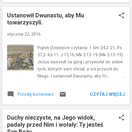
najprawdopodobniej do Kafarnaum. Od razu gromadzi się
też wielki tłum. Pomimo zmęczenia pracą i drogą zajęli się
Ustanowił Dwunastu, aby Mu
(Jezus i uczniowie) ludźmi chorymi i potrzebującymi.
towarzyszyli.
Czytam: "nawet posilić się nie mogli." W tej konkretnej
rzeczywistości pojawiają się krewni Jezusa. (zwani w innych
stycznia 22, 2016
fragmentach: "braćmi Jezusa".) Chcieli wywrzeć na Nim
nacisk, aby zaprzestał działalności, zaniechał misji, uspokoił
Piątek Dzisiejsze czytania: 1 Sm 24,3-21; Ps
się. Może oczekiwali, że powróci do domu w Nazaret. Chcieli
57,2-4.6.11; J 15,16; Mk 3,13-19 (Mk 3,13-19)
przejąć nadzór nad Jezusem, ponieważ rodzina czuła się
Jezus wyszedł na górę i przywołał do siebie
zaniepokojon...
tych, których sam chciał, a oni przyszli do
Niego. I ustanowił Dwunastu, aby Mu
towarzyszyli, by mógł wysyłać ich na
głoszenie nauki, i by mieli władzę wypędzać
CZYTAJ WIĘCEJ
Prześlij komentarz
złe duchy. Ustanowił więc Dwunastu:
Szymona, któremu nadał imię Piotr; dalej
Jakuba, syna Zebedeusza, i Jana, brata
Duchy nieczyste, na Jego widok,
Jakuba, którym nadał przydomek Boanerges,
padały przed Nim i wołały: Ty jesteś
to znaczy synowie gromu; dalej Andrzeja,
Syn Boży.