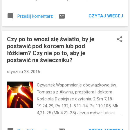
towarzyszą? Pierwsza rzecz, która rzuca się
jak. Ziemia sama z siebie wydaje plon, najpierw źdźbło,
w oczy; Jezus mówi do uczniów:
potem kłos, a potem pełne ziarnko w kłosie. A gdy stan
Przeprawmy się na drugą stronę. Zostawili
CZYTAJ WIĘCEJ
Prześlij komentarz
zboża na to pozwala, zaraz zapuszcza się sierp, bo pora już
więc tłum, a J...
na żniwo. Mówił jeszcze: Z czym porównamy królestwo
Boże lub w jakiej przypowieści je przedstawimy? Jest ono
Czy po to wnosi się światło, by je
jak ziarnko gorczycy; gdy się je wsiewa w ziemię, jest
postawić pod korcem lub pod
najmniejsze ze wszystkich nasion na ziemi. Lecz wsiane
łóżkiem? Czy nie po to, aby je
wyrasta i staje się większe od jarzyn; wypuszcza wielkie
postawić na świeczniku?
gałęzie, tak że ptaki powietrzne gnieżdżą się w jego cieniu. W
wielu takich przypowieściach głosił im naukę, o ile mogli [ją]
stycznia 28, 2016
rozumieć. A bez przypowieści nie przemawiał do nich.
Osobno zaś objaśniał wszystko swoim uczniom. Jezus w
Czwartek Wspomnienie obowiązkowe św.
dzisiejszej...
Tomasza z Akwinu, prezbitera i doktora
Kościoła Dzisiejsze czytania: 2 Sm 7,18-
19.24-29; Ps 132,1-5.11-14; Ps 119,105; Mk
4,21-25 (Mk 4,21-25) Jezus mówił ludowi:
Czy po to wnosi się światło, by je postawić
pod korcem lub pod łóżkiem? Czy nie po to,