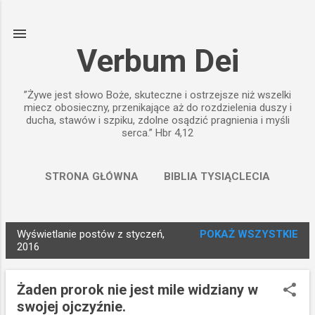
Przejdź do głównej zawartości
Verbum Dei
”Żywe jest słowo Boże, skuteczne i ostrzejsze niż wszelki
miecz obosieczny, przenikające aż do rozdzielenia duszy i
ducha, stawów i szpiku, zdolne osądzić pragnienia i myśli
serca.” Hbr 4,12
STRONA GŁÓWNA
BIBLIA TYSIĄCLECIA
WIĘCEJ…
BIBLIA PAULISTÓW
Wyświetlanie postów z styczeń,
POKAŻ WSZYSTKIE
P
2016
o
s
Żaden prorok nie jest mile widziany w
t
swojej ojczyźnie.