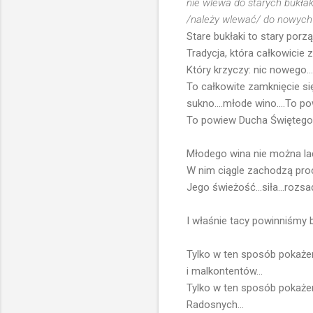
nie wlewa do starych bukłak
/należy wlewać/ do nowych
Stare bukłaki to stary porz
Tradycja, która całkowicie 
Który krzyczy: nic nowego
To całkowite zamknięcie si
sukno....młode wino....To po
To powiew Ducha Świętego...
Młodego wina nie można lać
W nim ciągle zachodzą proc
Jego świeżość...siła...rozsa
I właśnie tacy powinniśmy b
Tylko w ten sposób pokażemy
i malkontentów...
Tylko w ten sposób pokażem
Radosnych...