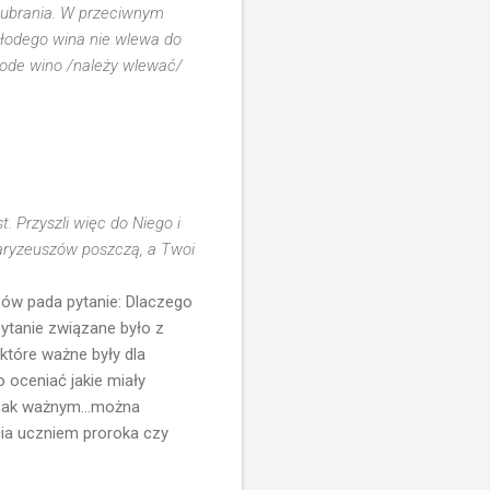
o ubrania. W przeciwnym
 młodego wina nie wlewa do
młode wino /należy wlewać/
. Przyszli więc do Niego i
faryzeuszów poszczą, a Twoi
zów pada pytanie: Dlaczego
ytanie związane było z
które ważne były dla
 oceniać jakie miały
dnak ważnym...można
ia uczniem proroka czy