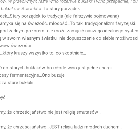
ów. W przeciwnym razie wino rozerwie bukłaki; i wino przepadnie, i b
 bukłaków.
Stara łata...to stary porządek.
ądek...Stary porządek to tradycja (ale fałszywie pojmowana)
zamyka się na świeżość, młodość...To taki tradycjonalizm faryzejski.
...pod żadnym pozorem...nie może zamącić naszego idealnego syste
ę w swoim własnym światku...nie dopuszczenie do siebie możliwośc
wiew świeżości....
który kruszy wszystko to, co skostniałe...
 do starych bukłaków, bo młode wino jest pełne energii.
esy fermentacyjne...Ono buzuje...
dza stare bukłaki.
yć...
, że chrześcijaństwo nie jest religią smutasów....
y, że chrześcijaństwo...JEST religią ludzi młodych duchem...