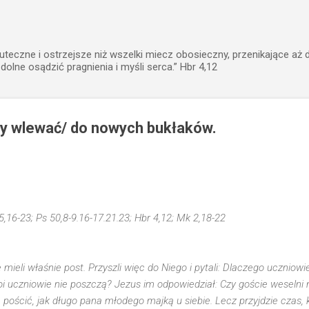
Przejdź do głównej zawartości
uteczne i ostrzejsze niż wszelki miecz obosieczny, przenikające aż 
zdolne osądzić pragnienia i myśli serca.” Hbr 4,12
ży wlewać/ do nowych bukłaków.
5,16-23; Ps 50,8-9.16-17.21.23; Hbr 4,12; Mk 2,18-22
mieli właśnie post. Przyszli więc do Niego i pytali: Dlaczego uczniowi
i uczniowie nie poszczą? Jezus im odpowiedział: Czy goście weselni
 pościć, jak długo pana młodego majką u siebie. Lecz przyjdzie czas, 