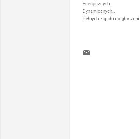
Energicznych...
Dynamicznych...
Pełnych zapału do głoszeni
K
o
m
e
n
t
a
r
z