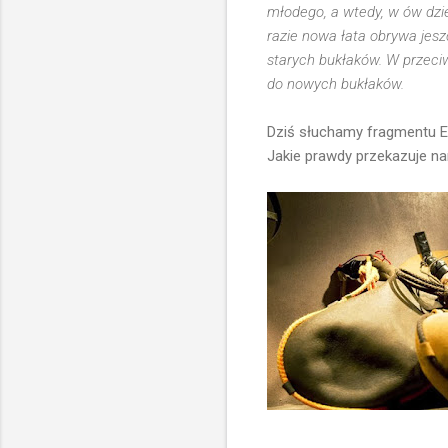
młodego, a wtedy, w ów dzi
razie nowa łata obrywa jesz
starych bukłaków. W przeciw
do nowych bukłaków.
Dziś słuchamy fragmentu Ew
Jakie prawdy przekazuje n