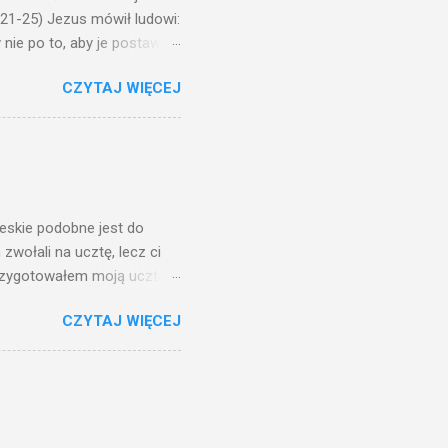
,21-25) Jezus mówił ludowi:
nie po to, aby je postawić
o ma uszy do słuchania,
CZYTAJ WIĘCEJ
, jaką wy mierzycie,
 ma, pozbawią go i tego, co
zy po to wnosi się światło,
na świeczniku? Nie ma
świetle jest nam dobrze
ieskie podobne jest do
zwołali na ucztę, lecz ci
przygotowałem moją ucztę:
 to i poszli: jeden na
CZYTAJ WIĘCEJ
. Na to król uniósł się
ł swoim sługom: Uczta
ście na ucztę wszystkich,
obrych. I sala zapełniła się