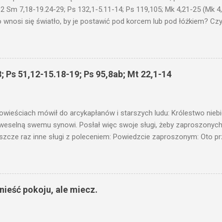
 2 Sm 7,18-19.24-29; Ps 132,1-5.11-14; Ps 119,105; Mk 4,21-25 (Mk 4
 wnosi się światło, by je postawić pod korcem lub pod łóżkiem? Czy 
niku? Nie ma bowiem nic ukrytego, co by nie miało wyjść na jaw. Kt
łucha. I mówił im: Uważajcie na to, czego słuchacie. Taką samą miarą
 wam i jeszcze wam dołożą. Bo kto ma, temu będzie dane; a kto nie
siejszym fragmencie z Ewangelii Jezus kontynuuje przypowieści.... C
; Ps 51,12-15.18-19; Ps 95,8ab; Mt 22,1-14
stawić pod korcem lub pod łóżkiem? Czy nie po to, aby je postawić 
c ukrytego, co by nie miało wyjść na jaw. Myślę, że przypowieść o 
nawet jeżeli nie jest, prawdy w niej zawarte są...że użyj...
owieściach mówił do arcykapłanów i starszych ludu: Królestwo nieb
 weselną swemu synowi. Posłał więc swoje sługi, żeby zaproszonych 
ł jeszcze raz inne sługi z poleceniem: Powiedzcie zaproszonym: Oto 
te i wszystko jest gotowe. Przyjdźcie na ucztę! Lecz oni zlekceważyli
upiectwa, a inni pochwycili jego sługi i znieważywszy [ich], pozabijali
 i kazał wytracić owych zabójców, a miasto ich spalić. Wtedy rzek
zaproszeni nie byli jej godni. Idźcie więc na rozstajne drogi i zapro
ieść pokoju, ale miecz.
 wyszli na drogi i sprowadzili wszystkich, których napotkali: złych i d
eby się pr...