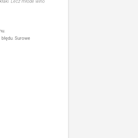
ukłaki. Lecz młode wino
mu.
i błędu. Surowe