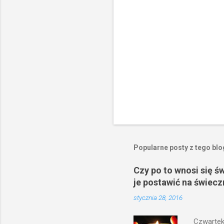
e
Popularne posty z tego bl
Czy po to wnosi się ś
je postawić na świecz
stycznia 28, 2016
Czwartek