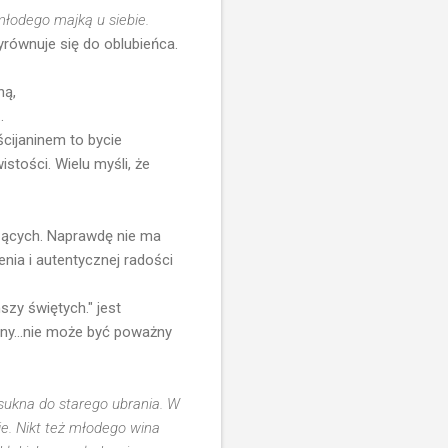
młodego majką u siebie.
yrównuje się do oblubieńca.
ną,
.
ścijaninem to bycie
ości. Wielu myśli, że
rzących. Naprawdę nie ma
enia i autentycznej radości
szy świętych." jest
ny...nie może być poważny
 sukna do starego ubrania. W
ie. Nikt też młodego wina