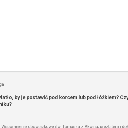
oga
wiatło, by je postawić pod korcem lub pod łóżkiem? Czy
niku?
 Wspomnienie obowiązkowe św. Tomasza z Akwinu, prezbitera i dokt