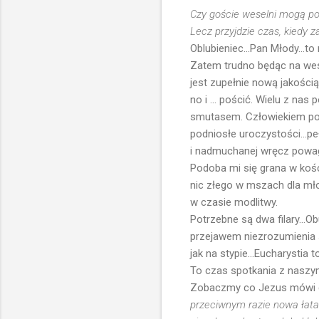
Czy goście weselni mogą poś
Lecz przyjdzie czas, kiedy 
Oblubieniec...Pan Młody...t
Zatem trudno będąc na wese
jest zupełnie nową jakością
no i ... pościć. Wielu z na
smutasem. Człowiekiem pow
podniosłe uroczystości...peł
i nadmuchanej wręcz powagi.
Podoba mi się grana w kośc
nic złego w mszach dla młod
w czasie modlitwy.
Potrzebne są dwa filary...O
przejawem niezrozumienia 
jak na stypie...Eucharystia 
To czas spotkania z naszym
Zobaczmy co Jezus mówi da
przeciwnym razie nowa łata 