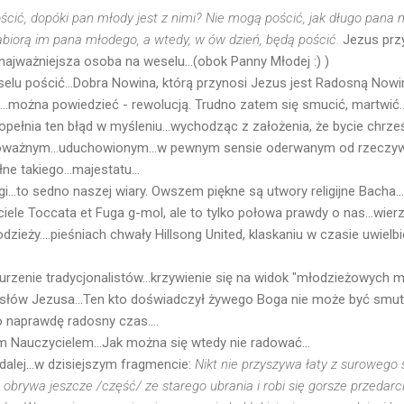
cić, dopóki pan młody jest z nimi? Nie mogą pościć, jak długo pana 
zabiorą im pana młodego, a wtedy, w ów dzień, będą pościć.
Jezus prz
o najważniejsza osoba na weselu...(obok Panny Młodej :) )
lu pościć...Dobra Nowina, którą przynosi Jezus jest Radosną Nowi
...można powiedzieć - rewolucją. Trudno zatem się smucić, martwić..
s popełnia ten błąd w myśleniu...wychodząc z założenia, że bycie chrze
ażnym...uduchowionym...w pewnym sensie oderwanym od rzeczywist
ne takiego...majestatu...
..to sedno naszej wiary. Owszem piękne są utwory religijne Bacha...
iele Toccata et Fuga g-mol, ale to tylko połowa prawdy o nas...wie
zieży....pieśniach chwały Hillsong United, klaskaniu w czasie uwielbi
burzenie tradycjonalistów...krzywienie się na widok "młodzieżowych m
słów Jezusa...Ten kto doświadczył żywego Boga nie może być smut
to naprawdę radosny czas....
 Nauczycielem...Jak można się wtedy nie radować...
lej...w dzisiejszym fragmencie:
Nikt nie przyszywa łaty z surowego
obrywa jeszcze /część/ ze starego ubrania i robi się gorsze przedarc