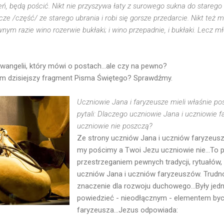
eń, będą pościć. Nikt nie przyszywa łaty z surowego sukna do stareg
cze /część/ ze starego ubrania i robi się gorsze przedarcie. Nikt też
nym razie wino rozerwie bukłaki; i wino przepadnie, i bukłaki. Lecz 
angelii, który mówi o postach...ale czy na pewno?
am dzisiejszy fragment Pisma Świętego? Sprawdźmy.
Uczniowie Jana i faryzeusze mieli właśnie post
pytali: Dlaczego uczniowie Jana i uczniowie 
uczniowie nie poszczą?
Ze strony uczniów Jana i uczniów faryzeus
my pościmy a Twoi Jezu uczniowie nie...To p
przestrzeganiem pewnych tradycji, rytuałów, 
uczniów Jana i uczniów faryzeuszów. Trudno
znaczenie dla rozwoju duchowego...Były je
powiedzieć - nieodłącznym - elementem byc
faryzeusza...Jezus odpowiada: