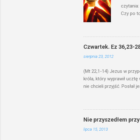
czytania:
Czy po to
na świecz
niechaj s
odmierzą
ma. W dzi
Czwartek. Ez 36,23-28
by je po
sierpnia 23, 2012
bowiem ni
znana...A 
(Mt 22,1-14) Jezus w przyp
króla, który wyprawił ucztę
nie chcieli przyjść. Posła
woły i tuczne zwierzęta pobi
swoje pole, drugi do swego k
gniewem. Posłał swe wojska
wprawdzie jest gotowa, lecz 
Nie przyszedłem przyn
których spotkacie. Słudzy ci
lipca 15, 2013
biesiadnikami. Wszedł król, ż