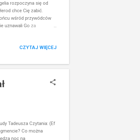
ngelia rozpoczyna się od
Herod chce Cię zabić.
W końcu wśród przywódców
 nie uznawali Go za
że nawet prorokiem.
szar jurysdykcji Heroda
CZYTAJ WIĘCEJ
ozolima jest
a lisem. Nazwanie kogoś
radziecką lub knującą
lem...
ał
dy Tadeusza Czytania: (Ef
 fragmencie? Co można
pędza noc na