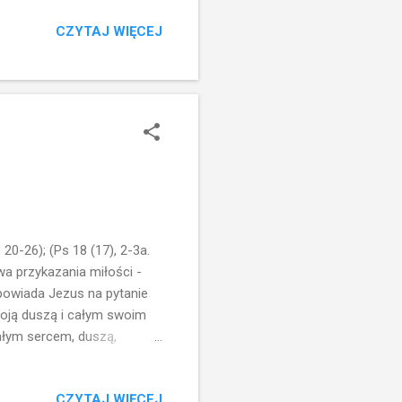
tko sprawia, że chodzimy
CZYTAJ WIĘCEJ
od swej niemocy. Włożył na
atunek jest w Jezusie... On
s... uwolni...a wtedy
20-26); (Ps 18 (17), 2-3a.
Dwa przykazania miłości -
dpowiada Jezus na pytanie
oją duszą i całym swoim
ałym sercem, duszą,
totą cielesno-duchową.
ualna sfera emocjonalna -
CZYTAJ WIĘCEJ
hać Boga całym sercem,