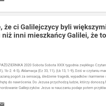
zą, umysłem i mocą...to kochać Go każdą cząstką, na którą się sk
zić się tylko w sercu...ale będzie ona wtedy wyłącznie stanem emoc
miłość to nie tylko emocje...to nie tylko uczucia....
, że ci Galilejczycy byli większym
niż inni mieszkańcy Galilei, że t
PAŹDZIERNIKA 2020 Sobota Sobota XXIX tygodnia zwykłego Czytania:
1), 1b-2. 4-5); Aklamacja (Ez 33, 11); (Łk 13, 1-9); Dziś w czytaniu m
azaną pogoń za sensacją, śledzenie tragedii, wypadków i karmienie si
hętę do nawrócenia. Do Jezusa przychodzą ludzie, którzy donoszą Mu
ordowanie Galilejczyków. Jezus w nauczaniu podaje potem przykład w
yniku tej tragedii zginęło osiemnaście osób. Czy to wydaje nam si
dego dnia o nieszczęściach...Ale jak je postrzegamy? Jako zrządze
ka? Ile razy słyszeliśmy: ta powódź to kara za grzechy... Myślę, że j