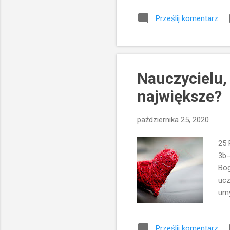
moż
Prześlij komentarz
poc
nią
uwa
będ
Nauczycielu, 
największe?
października 25, 2020
25 
3b-
Bog
ucz
umy
umy
Czł
Prześlij komentarz
ucz