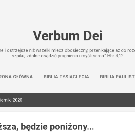
Przejdź do głównej zawartości
Verbum Dei
e i ostrzejsze niż wszelki miecz obosieczny, przenikające aż do rozd
szpiku, zdolne osądzić pragnienia i myśli serca.” Hbr 4,12
RONA GŁÓWNA
BIBLIA TYSIĄCLECIA
BIBLIA PAULIS
ernik, 2020
sza, będzie poniżony...