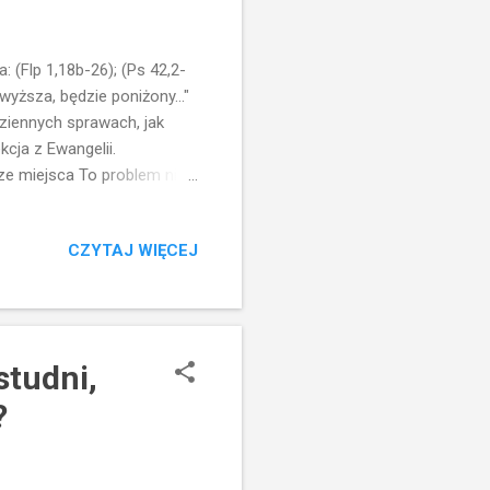
(Flp 1,18b-26); (Ps 42,2-
wyższa, będzie poniżony..."
ziennych sprawach, jak
kcja z Ewangelii.
ze miejsca To problem nie
szczytne miejsca...Pycha...
 mówili... i by można było
CZYTAJ WIĘCEJ
 i swojej wielkości.
y od Boga. Wszystko jest
iecie nie jest wyłącznie
studni,
?