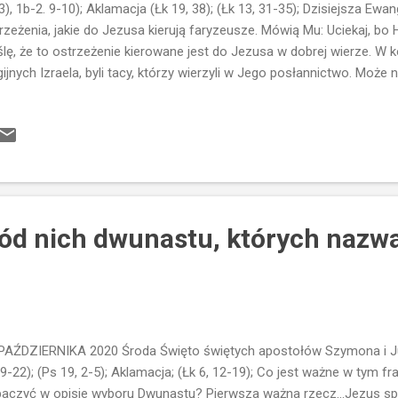
3), 1b-2. 9-10); Aklamacja (Łk 19, 38); (Łk 13, 31-35); Dzisiejsza Ewa
rzeżenia, jakie do Jezusa kierują faryzeusze. Mówią Mu: Uciekaj, bo 
lę, że to ostrzeżenie kierowane jest do Jezusa w dobrej wierze. 
igijnych Izraela, byli tacy, którzy wierzyli w Jego posłannictwo. Może
jasza, ale z całą pewnością był dla nich ważnym nauczycielem, mo
zyzeusz działający w dobrej wierze nakłania Jezusa, aby opuścił ob
ypasa, w Galilei byłby bezpieczny. Prokuratorem Judei jest Piłat. Jer
porządkowana jemu, a nie Herodowi Agryppie. Jezus nazywa Herod
sem" charakteryzuje daną osobę jako bezwartościową, nikczemną, zd
cne intrygi. W dalszej części Ewangelii słyszmy słowa Jezusa: Jeruza
ód nich dwunastu, których nazw
PAŹDZIERNIKA 2020 Środa Święto świętych apostołów Szymona i Ju
19-22); (Ps 19, 2-5); Aklamacja; (Łk 6, 12-19); Co jest ważne w tym
aczyć w opisie wyboru Dwunastu? Pierwsza ważna rzecz...Jezus s