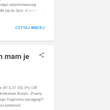
odjąć natychmiastową
lił się do Ojca...A potem
ać noce na modlitwie...
ałoby nam to pomóc w
CZYTAJ WIĘCEJ
itwy - adorację. To może
..Jezus powołuje każdego
..i Ty...ale mamy konkretne
ardzo ważna sp...
ym mam je
(Ef 5, 21-33); (Ps 128
o królestwie Bożym...Znamy
z tego fragmentu wyciągnąć?
rzeczywistość