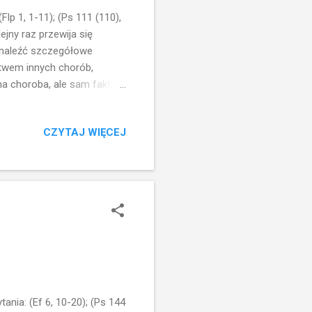
p 1, 1-11); (Ps 111 (110),
lejny raz przewija się
znaleźć szczegółowe
stwem innych chorób,
a choroba, ale sam fakt, że
na okoliczności. Jest
abatu, ale dla Jezusa to
CZYTAJ WIĘCEJ
i. W tym właśnie kontekście
 wyciągnie go zaraz nawet w
la wszystkich jest jasne, że
ia: (Ef 6, 10-20); (Ps 144