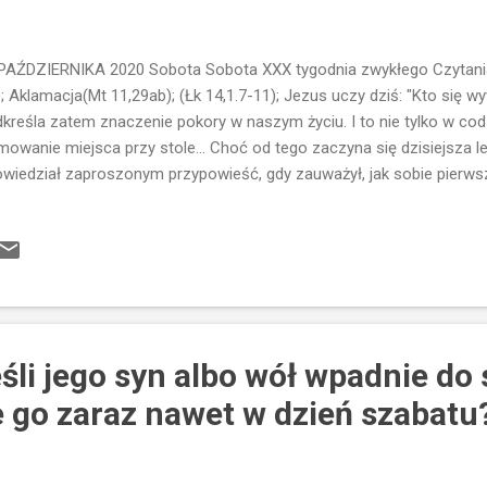
PAŹDZIERNIKA 2020 Sobota Sobota XXX tygodnia zwykłego Czytania: 
); Aklamacja(Mt 11,29ab); (Łk 14,1.7-11); Jezus uczy dziś: "Kto się wy
kreśla zatem znaczenie pokory w naszym życiu. I to nie tylko w cod
mowanie miejsca przy stole... Choć od tego zaczyna się dzisiejsza le
wiedział zaproszonym przypowieść, gdy zauważył, jak sobie pierws
enny od wielu setek lat... Bycie pierwszym, najlepszym, zajmować za
 problem społeczeństwa. Pęd do sławy, chwały...tylko po to, by ludzie
ywać" w komplementach. Pycha polega na wysokim mniemaniu o sobie
omina ona o podstawowej prawdzie: wszystko, co posiadamy, mam
em, i dlatego nie mamy się czym chlubić sami z siebie. Nic na tym św
zą zasługą... Wszystko jest znakiem Mił...
eśli jego syn albo wół wpadnie do 
e go zaraz nawet w dzień szabatu