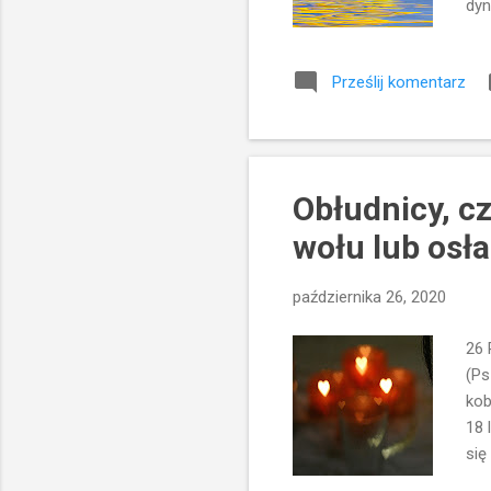
dyn
mie
"zi
Prześlij komentarz
spe
wię
zak
Kró
Obłudnicy, c
wołu lub osła
października 26, 2020
26 
(Ps
kob
18 
się
moż