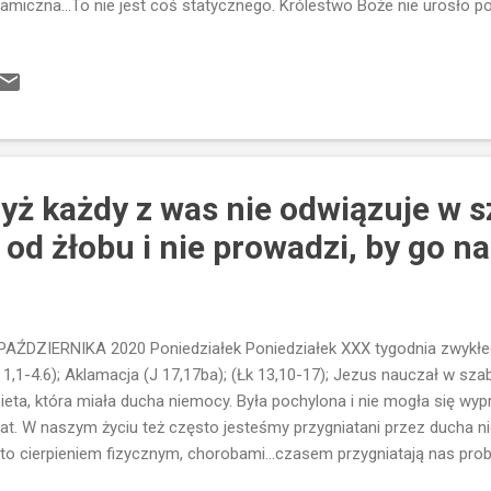
amiczna...To nie jest coś statycznego. Królestwo Boże nie urosło po 
jscu". Ono żyje, bo tworzymy Je my. Widzimy, że z czegoś niepozorne
arenko", wyrasta coś niesamowitego ogromne drzewo i wiele ciasta..
łnia wiele funkcji, daje życie...ptaki w nim się gnieżdżą, daje owoce, 
c służy ludziom) daje cień...możliwości są nieograniczone. A zaczy
wasiło"... Jego rozrost ma wpływ na wszystkich. Taki ma być chrześci
lestwie Bożym...ma wchodząc w...
zyż każdy z was nie odwiązuje w 
 od żłobu i nie prowadzi, by go n
PAŹDZIERNIKA 2020 Poniedziałek Poniedziałek XXX tygodnia zwykłego
 1,1-4.6); Aklamacja (J 17,17ba); (Łk 13,10-17); Jezus nauczał w sza
ieta, która miała ducha niemocy. Była pochylona i nie mogła się wyp
lat. W naszym życiu też często jesteśmy przygniatani przez ducha 
 to cierpieniem fizycznym, chorobami...czasem przygniatają nas probl
emy się wyprostować. Nie możemy chodzić z wysoko podniesioną g