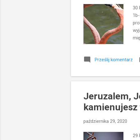
30 
1b-
pro
wyj
mię
Jez
Pan
Prześlij komentarz
akt
Jez
dzi
rat
Jeruzalem, J
kamienujesz t
października 29, 2020
29 