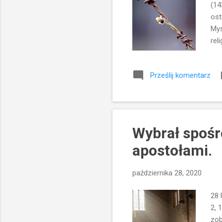
(14
ost
Myś
rel
Mes
Far
Prześlij komentarz
Ant
pod
„li
nie
Wybrał spośr
apostołami.
października 28, 2020
28 
2, 
zob