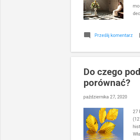
mod
dec
dop
pow
Prześlij komentarz
mod
nam
po 
oso
Do czego pod
porównać?
października 27, 2020
27 
(12
his
Wła