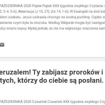
PAŹDZIERNIKA 2020 Piątek Piątek XXX tygodnia zwykłego Czytania: (Fl
2. 3-4. 5-6); Aklamacja (J 10, 27); (Łk 14, 1-6); W Ewangelii na dziś ko
blem szabatu. Jezus uzdrawia chorego na wodną puchlinę. Ciężko 
aśnienie czym była ta choroba. Według Wikipedii mogła być następ
dzy innymi sepsy. Myślę jednak, że nie ma większego znaczenia sam
us jest Tym, który może z choroby wyzwolić. i czyni to bez względu 
em szabatu. Dla uczonych w Piśmie uzdrowienie jest naruszeniem sz
 miłosierdzia. A uczynki miłosierdzia stoją ponad wszelkimi prawam
us pyta: "Któż z was, jeśli jego syn albo wół wpadnie do studni, nie
eń szabatu?" Nikt jednak nie potrafi na to pytanie odpowiedzieć, bo d
owanie czyjegoś życia, jest ważniejsze ...
eruzalem! Ty zabijasz proroków i
ych, którzy do ciebie są posłani.
PAŹDZIERNIKA 2020 Czwartek Czwartek XXX tygodnia zwykłego Czytan