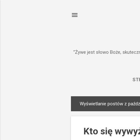
”Żywe jest słowo Boże, skuteczn
ST
Wyświetlanie postów z paździ
P
o
s
Kto się wywyż
t
y