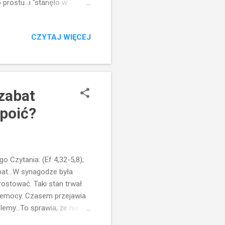
prostu...i "stanęło w
go, jak "zaczyn" i
. Widzimy, że to drzewo
CZYTAJ WIĘCEJ
(gorczyca jest przyprawą,
n? Czytam: "wszystko się
janin...cegiełka w
szabat
apoić?
 Czytania: (Ef 4,32-5,8);
bat...W synagodze była
rostować. Taki stan trwał
niemocy. Czasem przejawia
emy...To sprawia, że nie
łową...Kompleksy...A