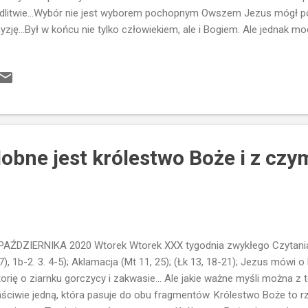
litwie...Wybór nie jest wyborem pochopnym Owszem Jezus mógł p
yzję...Był w końcu nie tylko człowiekiem, ale i Bogiem. Ale jednak mod
iero wybrał apostołów. Co nam to mówi? Również powinniśmy spędz
inniśmy wychodzić w góry...niekoniecznie dosłownie...ale jeżeli mi
litwie, to czemu nie...Powinniśmy rozwijać właśnie taką formę modl
 bardzo pomóc inaczej przeżywać swoje życie... Dalej mamy wybór:
imieniu...Nie ma takiej sytuacji, że wskazuje palcem i mówi: Ty, Ty, Ty.
by...nie ma numerków...są imiona...konkretne imiona. Każde imię to b
obne jest królestwo Boże i z cz
PAŹDZIERNIKA 2020 Wtorek Wtorek XXX tygodnia zwykłego Czytania: 
7), 1b-2. 3. 4-5); Aklamacja (Mt 11, 25); (Łk 13, 18-21); Jezus mówi 
torię o ziarnku gorczycy i zakwasie... Ale jakie ważne myśli można 
ściwie jedną, która pasuje do obu fragmentów. Królestwo Boże to 