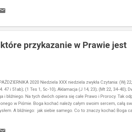
e jakieś wstydliwe sprawy... Może poczucie grzeszności...To wszys
hyleni... Jezus przywołał ją i rzekł do niej: Niewiasto, jesteś wolna 
 ręce, a natychmiast wyprostowała się i chwaliła Boga. Nasz jedyny r
lnia nas z naszych niemocy...Kiedy się do Niego zwrócimy...uzdrowi na
ziemy mogli chodzić wyprostowani...z dumnie podnie...
które przykazanie w Prawie jest
PAŹDZIERNIKA 2020 Niedziela XXX niedziela zwykła Czytania: (Wj 22, 
4. 47 i 51ab); (1 Tes 1, 5c-10); Aklamacja (J 14, 23); (Mt 22, 34-40); 
a i bliźniego. Na tych dwóch opiera się całe Prawo i Prorocy. Tak o
onego w Piśmie. Boga kochać należy całym swoim sercem, całą sw
słem. A bliźniego: jak siebie samego. Co to znaczy kochać Boga c
słem i mocą? Człowiek nie jest istotą wyłącznie cielesną... Jest is
owiek to ciało czyli fizjologia, psychika, rozum - czyli sfera intelekt
ucia (które kojarzą się z sercem) no i w końcu sfera duchowa Koc