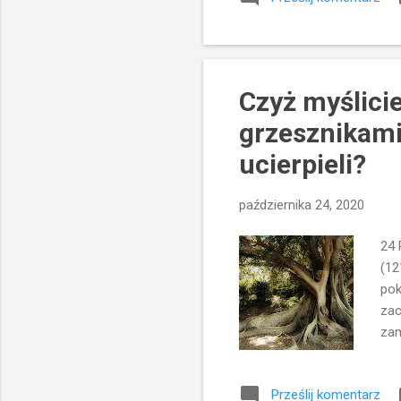
dus
rod
że 
Czyż myślicie
grzesznikami 
ucierpieli?
października 24, 2020
24 
(12
pok
zac
zam
W w
każ
Prześlij komentarz
Bos