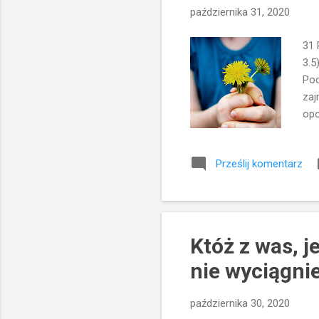
października 31, 2020
31 
3.5
Pod
zaj
opo
zmi
Oto
Prześlij komentarz
"pł
Zap
dar
nas
Któż z was, j
nie wyciągni
października 30, 2020