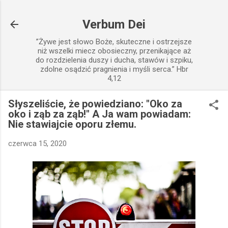
Przejdź do głównej zawartości
Verbum Dei
”Żywe jest słowo Boże, skuteczne i ostrzejsze
niż wszelki miecz obosieczny, przenikające aż
do rozdzielenia duszy i ducha, stawów i szpiku,
zdolne osądzić pragnienia i myśli serca.” Hbr
4,12
Słyszeliście, że powiedziano: "Oko za
oko i ząb za ząb!" A Ja wam powiadam:
Nie stawiajcie oporu złemu.
czerwca 15, 2020