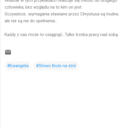
Właśnie w tych przykładach realizuje się miłość do drugiego
człowieka, bez względu na to kim on jest.
Oczywiście...wymagania stawiane przez Chrystusa są trudne,
ale nie są nie do spełnienia...
Każdy z nas może to osiągnąć...Tylko trzeba pracy nad sobą.
#Ewangelia
#Słowo Boże na dziś
K
o
m
e
n
t
a