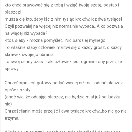
kto chce prawować się z tobą i wziąć twoją szatę, odstąp i
płaszcz!
musza cię kto, żeby iść z nim tysiąc kroków, idź dwa tysiące!
Czyli pozwalaj na więcej niż normalnie wypada...A ko pozwala
na więcej niż wypada?
Ktoś słaby - można pomyśleć...Nic bardziej mylnego.
To właśnie słaby człowiek martwi się o każdy grosz, o każdy
skrawek swojego ubrania
i o swój cenny czas...Taki człowiek jest ograniczony przez te
sprawy.
Chrześcijan jest gotowy oddać więcej niż ma...oddać płaszcz
oprócz szaty...
(choć wie, że oddając płaszcz, nie będzie miał już po ludzku
nic)
Chrześcijanin może przejść i dwa tysiące kroków...bo nic go nie
trzyma.