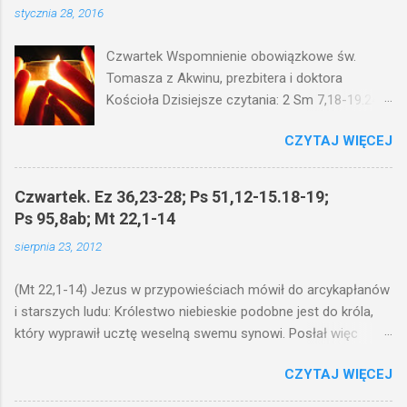
stycznia 28, 2016
Czwartek Wspomnienie obowiązkowe św.
Tomasza z Akwinu, prezbitera i doktora
Kościoła Dzisiejsze czytania: 2 Sm 7,18-19.24-
29; Ps 132,1-5.11-14; Ps 119,105; Mk 4,21-25
CZYTAJ WIĘCEJ
(Mk 4,21-25) Jezus mówił ludowi: Czy po to
wnosi się światło, by je postawić pod korcem
lub pod łóżkiem? Czy nie po to, aby je postawić
Czwartek. Ez 36,23-28; Ps 51,12-15.18-19;
na świeczniku? Nie ma bowiem nic ukrytego, co
Ps 95,8ab; Mt 22,1-14
by nie miało wyjść na jaw. Kto ma uszy do
sierpnia 23, 2012
słuchania, niechaj słucha. I mówił im: Uważajcie
na to, czego słuchacie. Taką samą miarą, jaką
(Mt 22,1-14) Jezus w przypowieściach mówił do arcykapłanów
wy mierzycie, odmierzą wam i jeszcze wam
i starszych ludu: Królestwo niebieskie podobne jest do króla,
dołożą. Bo kto ma, temu będzie dane; a kto nie
który wyprawił ucztę weselną swemu synowi. Posłał więc
ma, pozbawią go i tego, co ma. W dzisiejszym
swoje sługi, żeby zaproszonych zwołali na ucztę, lecz ci nie
fragmencie z Ewangelii Jezus kontynuuje
CZYTAJ WIĘCEJ
chcieli przyjść. Posłał jeszcze raz inne sługi z poleceniem:
przypowieści.... Czy po to wnosi się światło, by
Powiedzcie zaproszonym: Oto przygotowałem moją ucztę:
je postawić pod korcem lub pod łóżkiem? Czy