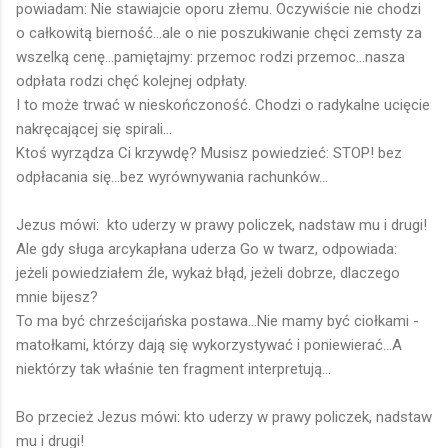
powiadam: Nie stawiajcie oporu złemu. Oczywiście nie chodzi
o całkowitą bierność...ale o nie poszukiwanie chęci zemsty za
wszelką cenę...pamiętajmy: przemoc rodzi przemoc...nasza
odpłata rodzi chęć kolejnej odpłaty.
I to może trwać w nieskończoność. Chodzi o radykalne ucięcie
nakręcającej się spirali...
Ktoś wyrządza Ci krzywdę? Musisz powiedzieć: STOP! bez
odpłacania się...bez wyrównywania rachunków...
Jezus mówi: kto uderzy w prawy policzek, nadstaw mu i drugi!
Ale gdy sługa arcykapłana uderza Go w twarz, odpowiada:
jeżeli powiedziałem źle, wykaż błąd, jeżeli dobrze, dlaczego
mnie bijesz?
To ma być chrześcijańska postawa...Nie mamy być ciołkami -
matołkami, którzy dają się wykorzystywać i poniewierać...A
niektórzy tak właśnie ten fragment interpretują...
Bo przecież Jezus mówi: kto uderzy w prawy policzek, nadstaw
mu i drugi!