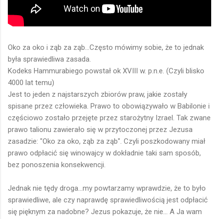
Oko za oko i ząb za ząb...Często mówimy sobie, że to jednak
była sprawiedliwa zasada.
Kodeks Hammurabiego powstał ok XVIII w. p.n.e. (Czyli blisko
4000 lat temu)
Jest to jeden z najstarszych zbiorów praw, jakie zostały
spisane przez człowieka. Prawo to obowiązywało w Babilonie i
częściowo zostało przejęte przez starożytny Izrael. Tak zwane
prawo talionu zawierało się w przytoczonej przez Jezusa
zasadzie: "Oko za oko, ząb za ząb". Czyli poszkodowany miał
prawo odpłacić się winowajcy w dokładnie taki sam sposób,
bez ponoszenia konsekwencji.
Jednak nie tędy droga...my powtarzamy wprawdzie, że to było
sprawiedliwe, ale czy naprawdę sprawiedliwością jest odpłacić
się pięknym za nadobne? Jezus pokazuje, że nie... A Ja wam