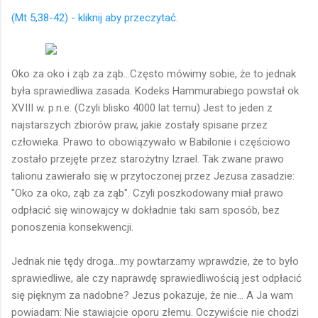
(Mt 5,38-42) - kliknij aby przeczytać.
Oko za oko i ząb za ząb...Często mówimy sobie, że to jednak
była sprawiedliwa zasada. Kodeks Hammurabiego powstał ok
XVIII w. p.n.e. (Czyli blisko 4000 lat temu) Jest to jeden z
najstarszych zbiorów praw, jakie zostały spisane przez
człowieka. Prawo to obowiązywało w Babilonie i częściowo
zostało przejęte przez starożytny Izrael. Tak zwane prawo
talionu zawierało się w przytoczonej przez Jezusa zasadzie:
"Oko za oko, ząb za ząb". Czyli poszkodowany miał prawo
odpłacić się winowajcy w dokładnie taki sam sposób, bez
ponoszenia konsekwencji.
Jednak nie tędy droga...my powtarzamy wprawdzie, że to było
sprawiedliwe, ale czy naprawdę sprawiedliwością jest odpłacić
się pięknym za nadobne? Jezus pokazuje, że nie... A Ja wam
powiadam: Nie stawiajcie oporu złemu. Oczywiście nie chodzi