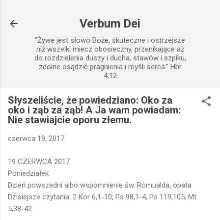
Przejdź do głównej zawartości
Verbum Dei
”Żywe jest słowo Boże, skuteczne i ostrzejsze
niż wszelki miecz obosieczny, przenikające aż
do rozdzielenia duszy i ducha, stawów i szpiku,
zdolne osądzić pragnienia i myśli serca.” Hbr
4,12
Słyszeliście, że powiedziano: Oko za
oko i ząb za ząb! A Ja wam powiadam:
Nie stawiajcie oporu złemu.
czerwca 19, 2017
19 CZERWCA 2017
Poniedziałek
Dzień powszedni albo wspomnienie św. Romualda, opata
Dzisiejsze czytania: 2 Kor 6,1-10; Ps 98,1-4; Ps 119,105; Mt
5,38-42