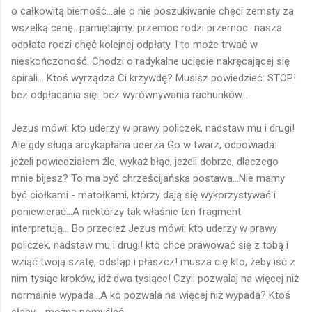
o całkowitą bierność...ale o nie poszukiwanie chęci zemsty za
wszelką cenę...pamiętajmy: przemoc rodzi przemoc...nasza
odpłata rodzi chęć kolejnej odpłaty. I to może trwać w
nieskończoność. Chodzi o radykalne ucięcie nakręcającej się
spirali... Ktoś wyrządza Ci krzywdę? Musisz powiedzieć: STOP!
bez odpłacania się...bez wyrównywania rachunków...
Jezus mówi: kto uderzy w prawy policzek, nadstaw mu i drugi!
Ale gdy sługa arcykapłana uderza Go w twarz, odpowiada:
jeżeli powiedziałem źle, wykaż błąd, jeżeli dobrze, dlaczego
mnie bijesz? To ma być chrześcijańska postawa...Nie mamy
być ciołkami - matołkami, którzy dają się wykorzystywać i
poniewierać...A niektórzy tak właśnie ten fragment
interpretują... Bo przecież Jezus mówi: kto uderzy w prawy
policzek, nadstaw mu i drugi! kto chce prawować się z tobą i
wziąć twoją szatę, odstąp i płaszcz! musza cię kto, żeby iść z
nim tysiąc kroków, idź dwa tysiące! Czyli pozwalaj na więcej niż
normalnie wypada...A ko pozwala na więcej niż wypada? Ktoś
słaby - można pomyśleć...