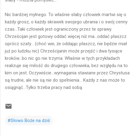
Nic bardziej mylnego. To właśnie słaby człowiek martwi się o
każdy grosz, o każdy skrawek swojego ubrania i o swój cenny
czas...Taki człowiek jest ograniczony przez te sprawy.
Chrześcijan jest gotowy oddać więcej niż ma...oddać płaszcz
oprócz szaty... (choć wie, że oddając płaszcz, nie będzie miał
już po ludzku nic) Chrześcijanin może przejść i dwa tysiące
kroków...bo nic go nie trzyma. Właśnie w tych przykładach
realizuje się miłość do drugiego człowieka, bez względu na to
kim on jest. Oczywiście...wymagania stawiane przez Chrystusa
są trudne, ale nie są nie do spełnienia... Każdy z nas może to
osiągnąć...Tylko trzeba pracy nad sobą.
#Słowo Boże na dziś
K