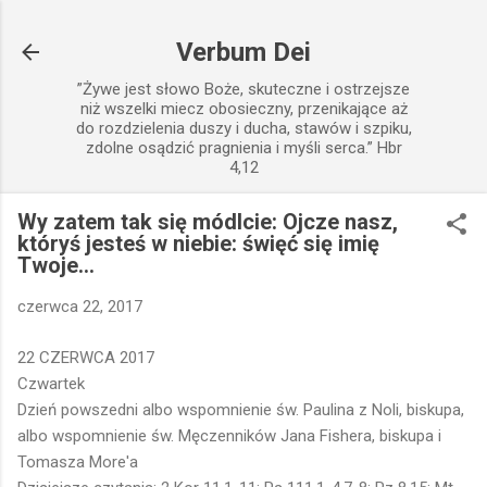
Przejdź do głównej zawartości
Verbum Dei
”Żywe jest słowo Boże, skuteczne i ostrzejsze
niż wszelki miecz obosieczny, przenikające aż
do rozdzielenia duszy i ducha, stawów i szpiku,
zdolne osądzić pragnienia i myśli serca.” Hbr
4,12
Wy zatem tak się módlcie: Ojcze nasz,
któryś jesteś w niebie: święć się imię
Twoje...
czerwca 22, 2017
22 CZERWCA 2017
Czwartek
Dzień powszedni albo wspomnienie św. Paulina z Noli, biskupa,
albo wspomnienie św. Męczenników Jana Fishera, biskupa i
Tomasza More'a