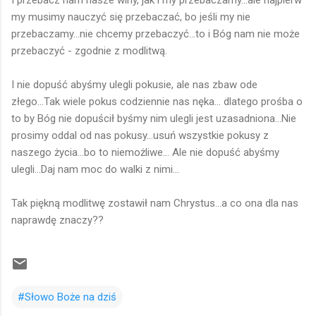
my musimy nauczyć się przebaczać, bo jeśli my nie
przebaczamy...nie chcemy przebaczyć...to i Bóg nam nie może
przebaczyć - zgodnie z modlitwą.
I nie dopuść abyśmy ulegli pokusie, ale nas zbaw ode
złego...Tak wiele pokus codziennie nas nęka... dlatego prośba o
to by Bóg nie dopuścił byśmy nim ulegli jest uzasadniona...Nie
prosimy oddal od nas pokusy...usuń wszystkie pokusy z
naszego życia...bo to niemożliwe... Ale nie dopuść abyśmy
ulegli...Daj nam moc do walki z nimi...
Tak piękną modlitwę zostawił nam Chrystus...a co ona dla nas
naprawdę znaczy??
#Słowo Boże na dziś