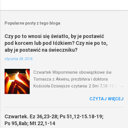
Popularne posty z tego bloga
Czy po to wnosi się światło, by je postawić
pod korcem lub pod łóżkiem? Czy nie po to,
aby je postawić na świeczniku?
stycznia 28, 2016
Czwartek Wspomnienie obowiązkowe św.
Tomasza z Akwinu, prezbitera i doktora
Kościoła Dzisiejsze czytania: 2 Sm 7,18-19.24-
29; Ps 132,1-5.11-14; Ps 119,105; Mk 4,21-25
CZYTAJ WIĘCEJ
(Mk 4,21-25) Jezus mówił ludowi: Czy po to
wnosi się światło, by je postawić pod korcem
lub pod łóżkiem? Czy nie po to, aby je postawić
Czwartek. Ez 36,23-28; Ps 51,12-15.18-19;
na świeczniku? Nie ma bowiem nic ukrytego, co
Ps 95,8ab; Mt 22,1-14
by nie miało wyjść na jaw. Kto ma uszy do