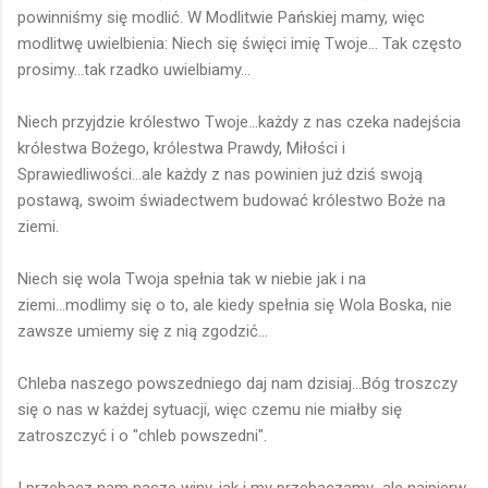
powinniśmy się modlić. W Modlitwie Pańskiej mamy, więc
modlitwę uwielbienia: Niech się święci imię Twoje... Tak często
prosimy...tak rzadko uwielbiamy...
Niech przyjdzie królestwo Twoje...każdy z nas czeka nadejścia
królestwa Bożego, królestwa Prawdy, Miłości i
Sprawiedliwości...ale każdy z nas powinien już dziś swoją
postawą, swoim świadectwem budować królestwo Boże na
ziemi.
Niech się wola Twoja spełnia tak w niebie jak i na
ziemi...modlimy się o to, ale kiedy spełnia się Wola Boska, nie
zawsze umiemy się z nią zgodzić...
Chleba naszego powszedniego daj nam dzisiaj...Bóg troszczy
się o nas w każdej sytuacji, więc czemu nie miałby się
zatroszczyć i o "chleb powszedni".
I przebacz nam nasze winy, jak i my przebaczamy...ale najpierw