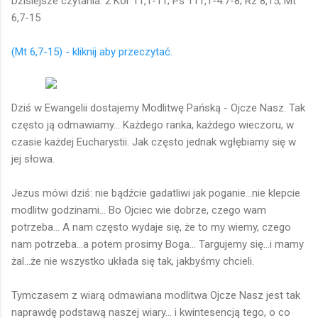
Dzisiejsze czytania: 2 Kor 11,1-11; Ps 111,1-4.7-8; Rz 8,15; Mt
6,7-15
(Mt 6,7-15) - kliknij aby przeczytać.
Dziś w Ewangelii dostajemy Modlitwę Pańską - Ojcze Nasz. Tak
często ją odmawiamy... Każdego ranka, każdego wieczoru, w
czasie każdej Eucharystii. Jak często jednak wgłębiamy się w
jej słowa.
Jezus mówi dziś: nie bądźcie gadatliwi jak poganie...nie klepcie
modlitw godzinami... Bo Ojciec wie dobrze, czego wam
potrzeba... A nam często wydaje się, że to my wiemy, czego
nam potrzeba...a potem prosimy Boga... Targujemy się...i mamy
żal...że nie wszystko układa się tak, jakbyśmy chcieli.
Tymczasem z wiarą odmawiana modlitwa Ojcze Nasz jest tak
naprawdę podstawą naszej wiary... i kwintesencją tego, o co