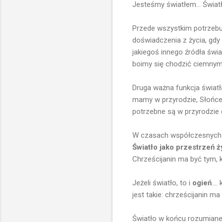
Jesteśmy światłem... Światł
Przede wszystkim potrzebuj
doświadczenia z życia, gdy 
jakiegoś innego źródła świ
boimy się chodzić ciemnymi
Druga ważna funkcja światła
mamy w przyrodzie, Słońce, 
potrzebne są w przyrodzie d
W czasach współczesnych J
Światło jako przestrzeń ż
Chrześcijanin ma być tym, k
Jeżeli światło, to i
ogień
...
jest takie: chrześcijanin m
Światło w końcu rozumiane