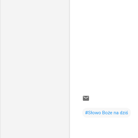
#Słowo Boże na dziś
K
o