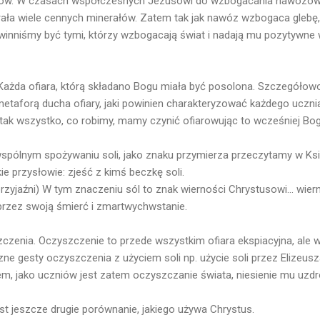
ozów. W czasach współczesnych Jezusowi do wzbogacania nawozów
ła wiele cennych minerałów. Zatem tak jak nawóz wzbogaca glebę, u
winniśmy być tymi, którzy wzbogacają świat i nadają mu pozytywne 
 Każda ofiara, którą składano Bogu miała być posolona. Szczegółowo
etaforą ducha ofiary, jaki powinien charakteryzować każdego ucznia
, tak wszystko, co robimy, mamy czynić ofiarowując to wcześniej Bog
wspólnym spożywaniu soli, jako znaku przymierza przeczytamy w Ksi
ie przysłowie: zjeść z kimś beczkę soli.
j przyjaźni) W tym znaczeniu sól to znak wierności Chrystusowi... wier
przez swoją śmierć i zmartwychwstanie.
czenia. Oczyszczenie to przede wszystkim ofiara ekspiacyjna, ale
ne gesty oczyszczenia z użyciem soli np. użycie soli przez Elizeus
, jako uczniów jest zatem oczyszczanie świata, niesienie mu uzdr
 jest jeszcze drugie porównanie, jakiego używa Chrystus.