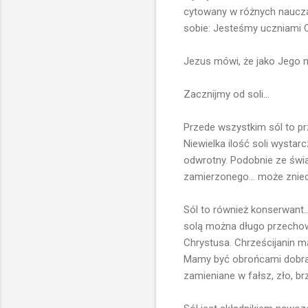
cytowany w różnych naucza
sobie: Jesteśmy uczniami 
Jezus mówi, że jako Jego n
Zacznijmy od soli...
Przede wszystkim sól to pr
Niewielka ilość soli wystar
odwrotny. Podobnie ze świa
zamierzonego... może zniec
Sól to również konserwant.
solą można długo przechowy
Chrystusa. Chrześcijanin m
Mamy być obrońcami dobra, 
zamieniane w fałsz, zło, br