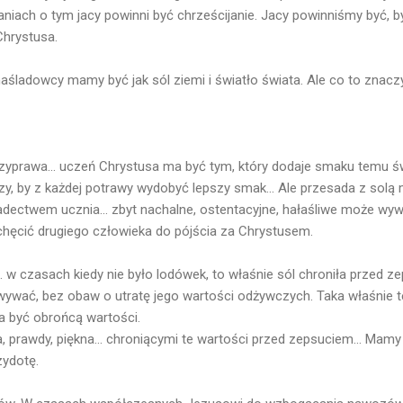
niach o tym jacy powinni być chrześcijanie. Jacy powinniśmy być,
Chrystusa.
aśladowcy mamy być jak sól ziemi i światło świata. Ale co to znacz
zyprawa... uczeń Chrystusa ma być tym, który dodaje smaku temu św
czy, by z każdej potrawy wydobyć lepszy smak... Ale przesada z sol
dectwem ucznia... zbyt nachalne, ostentacyjne, hałaśliwe może wy
hęcić drugiego człowieka do pójścia za Chrystusem.
.. w czasach kiedy nie było lodówek, to właśnie sól chroniła przed 
wać, bez obaw o utratę jego wartości odżywczych. Taka właśnie też
a być obrońcą wartości.
prawdy, piękna... chroniącymi te wartości przed zepsuciem... Mamy 
zydotę.