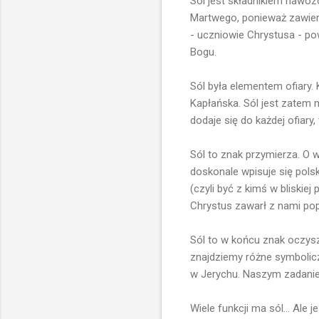
Sól jest składnikiem naw
Martwego, ponieważ zawiera
- uczniowie Chrystusa - po
Bogu.
Sól była elementem ofiary.
Kapłańska. Sól jest zatem m
dodaje się do każdej ofiary
Sól to znak przymierza. O 
doskonale wpisuje się polsk
(czyli być z kimś w bliskie
Chrystus zawarł z nami po
Sól to w końcu znak oczysz
znajdziemy różne symbolicz
w Jerychu. Naszym zadaniem
Wiele funkcji ma sól... Ale