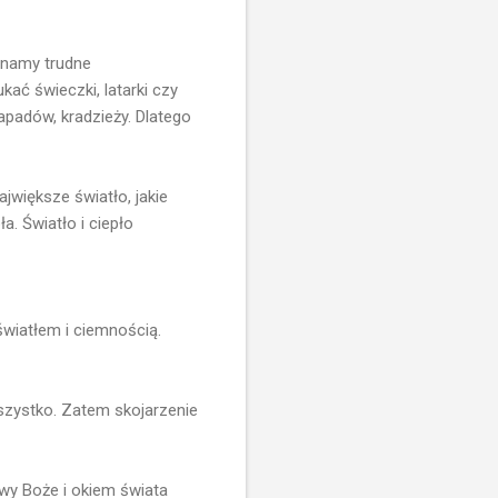
Znamy trudne
ać świeczki, latarki czy
apadów, kradzieży. Dlatego
ajwiększe światło, jakie
a. Światło i ciepło
światłem i ciemnością.
ą wszystko. Zatem skojarzenie
wy Boże i okiem świata