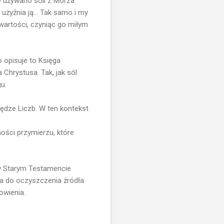
 używano soli z Morza
żyźnia ją... Tak samo i my
wartości, czyniąc go miłym
 opisuje to Księga
 Chrystusa. Tak, jak sól
u.
ędze Liczb. W ten kontekst
ności przymierzu, które
 w Starym Testamencie
za do oczyszczenia źródła
owienia.