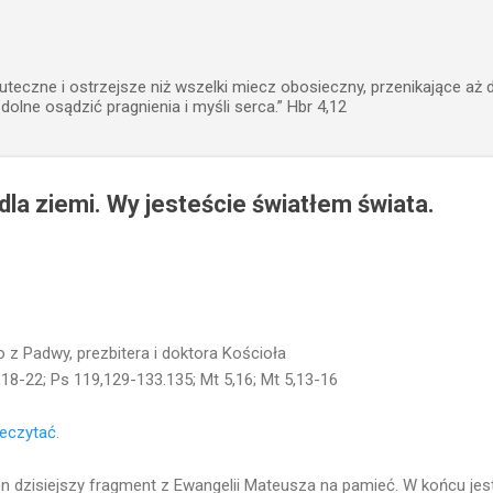
Przejdź do głównej zawartości
uteczne i ostrzejsze niż wszelki miecz obosieczny, przenikające aż 
zdolne osądzić pragnienia i myśli serca.” Hbr 4,12
dla ziemi. Wy jesteście światłem świata.
z Padwy, prezbitera i doktora Kościoła
1,18-22; Ps 119,129-133.135; Mt 5,16; Mt 5,13-16
zeczytać.
ten dzisiejszy fragment z Ewangelii Mateusza na pamieć. W końcu je