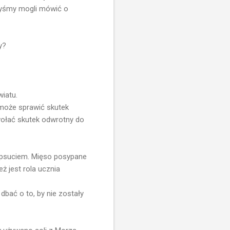
 byśmy mogli mówić o
y?
iatu.
ą może sprawić skutek
wołać skutek odwrotny do
zepsuciem. Mięso posypane
 jest rola ucznia
dbać o to, by nie zostały