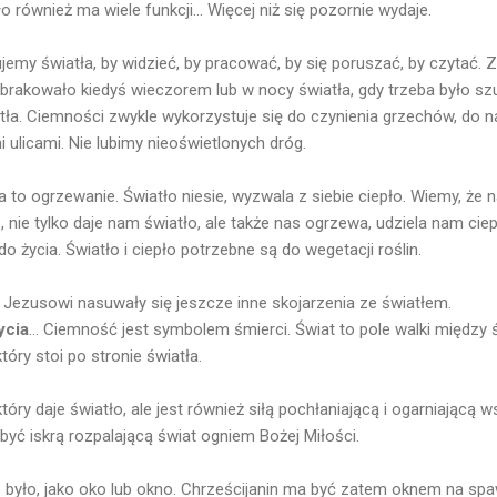
o również ma wiele funkcji... Więcej niż się pozornie wydaje.
emy światła, by widzieć, by pracować, by się poruszać, by czytać. 
brakowało kiedyś wieczorem lub w nocy światła, gdy trzeba było szuk
atła. Ciemności zwykle wykorzystuje się do czynienia grzechów, do n
 ulicami. Nie lubimy nieoświetlonych dróg.
 to ogrzewanie. Światło niesie, wyzwala z siebie ciepło. Wiemy, że n
nie tylko daje nam światło, ale także nas ogrzewa, udziela nam ciepł
o życia. Światło i ciepło potrzebne są do wegetacji roślin.
ezusowi nasuwały się jeszcze inne skojarzenia ze światłem.
ycia
... Ciemność jest symbolem śmierci. Świat to pole walki między 
tóry stoi po stronie światła.
. który daje światło, ale jest również siłą pochłaniającą i ogarniając
a być iskrą rozpalającą świat ogniem Bożej Miłości.
 było, jako oko lub okno. Chrześcijanin ma być zatem oknem na spa