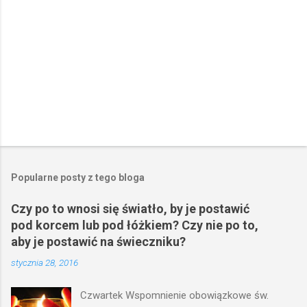
P
r
z
e
Popularne posty z tego bloga
ś
l
Czy po to wnosi się światło, by je postawić
i
pod korcem lub pod łóżkiem? Czy nie po to,
j
k
aby je postawić na świeczniku?
o
stycznia 28, 2016
m
e
n
Czwartek Wspomnienie obowiązkowe św.
t