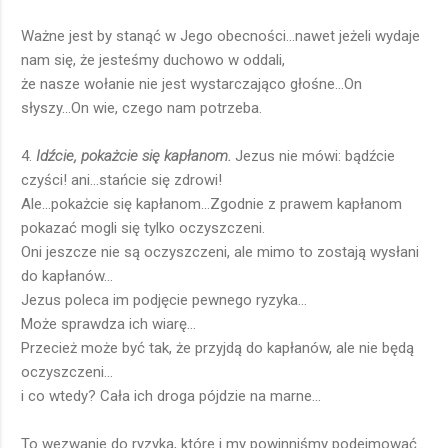
Ważne jest by stanąć w Jego obecności...nawet jeżeli wydaje
nam się, że jesteśmy duchowo w oddali,
że nasze wołanie nie jest wystarczająco głośne...On
słyszy...On wie, czego nam potrzeba.
4.
Idźcie, pokażcie się kapłanom.
Jezus nie mówi: bądźcie
czyści! ani...stańcie się zdrowi!
Ale...pokażcie się kapłanom...Zgodnie z prawem kapłanom
pokazać mogli się tylko oczyszczeni.
Oni jeszcze nie są oczyszczeni, ale mimo to zostają wysłani
do kapłanów...
Jezus poleca im podjęcie pewnego ryzyka...
Może sprawdza ich wiarę...
Przecież może być tak, że przyjdą do kapłanów, ale nie będą
oczyszczeni...
i co wtedy? Cała ich droga pójdzie na marne...
To wezwanie do ryzyka, które i my powinniśmy podejmować...