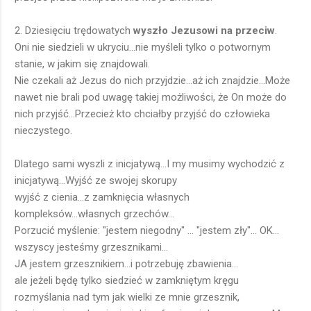
2. Dziesięciu trędowatych
wyszło Jezusowi na przeciw
.
Oni nie siedzieli w ukryciu...nie myśleli tylko o potwornym
stanie, w jakim się znajdowali.
Nie czekali aż Jezus do nich przyjdzie...aż ich znajdzie...Może
nawet nie brali pod uwagę takiej możliwości, że On może do
nich przyjść...Przecież kto chciałby przyjść do człowieka
nieczystego.
Dlatego sami wyszli z inicjatywą...I my musimy wychodzić z
inicjatywą...Wyjść ze swojej skorupy
wyjść z cienia...z zamknięcia własnych
kompleksów...własnych grzechów...
Porzucić myślenie: "jestem niegodny" ... "jestem zły"... OK...
wszyscy jesteśmy grzesznikami...
JA jestem grzesznikiem...i potrzebuję zbawienia...
ale jeżeli będę tylko siedzieć w zamkniętym kręgu
rozmyślania nad tym jak wielki ze mnie grzesznik,