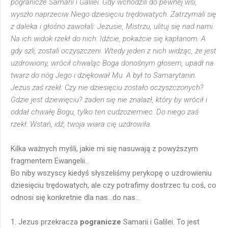
pogranicze Samarii i Galilei. Gdy wchodzili do pewnej wsi,
wyszło naprzeciw Niego dziesięciu trędowatych. Zatrzymali się
z daleka i głośno zawołali: Jezusie, Mistrzu, ulituj się nad nami.
Na ich widok rzekł do nich: Idźcie, pokażcie się kapłanom. A
gdy szli, zostali oczyszczeni. Wtedy jeden z nich widząc, że jest
uzdrowiony, wrócił chwaląc Boga donośnym głosem, upadł na
twarz do nóg Jego i dziękował Mu. A był to Samarytanin.
Jezus zaś rzekł: Czy nie dziesięciu zostało oczyszczonych?
Gdzie jest dziewięciu? żaden się nie znalazł, który by wrócił i
oddał chwałę Bogu, tylko ten cudzoziemiec. Do niego zaś
rzekł: Wstań, idź, twoja wiara cię uzdrowiła.
Kilka ważnych myśli, jakie mi się nasuwają z powyższym
fragmentem Ewangelii...
Bo niby wszyscy kiedyś słyszeliśmy perykopę o uzdrowieniu
dziesięciu trędowatych, ale czy potrafimy dostrzec tu coś, co
odnosi się konkretnie dla nas...do nas...
1. Jezus przekracza
pogranicze
Samarii i Galilei. To jest