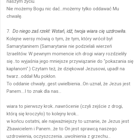
naszym życiu.
Nie możemy Bogu nic dać...możemy tylko oddawać Mu
chwałę.
7.
Do niego zaś rzekł: Wstań, idź, twoja wiara cię uzdrowiła.
Kolejne wersy mówią o tym, że tym, który wrócił był
Samarytaninem (Samarytanie nie podzielali wierzeń
Izraelitów. W pewnym momencie ich drogi wiary rozdzieliły
się...to wyjaśnia jego mniejsze przywiązanie do "pokazania się
kapłanom".) Czytam też, że dziękował Jezusowi, upadł na
twarz...oddał Mu pokłon.
To oddanie chwały...gest uwielbienia...On uznał, że Jezus jest
Panem....I to znak dla nas...
wiara to pierwszy krok...nawrócenie (czyli zejście z drogi,
którą się kroczyło) to kolejny krok...
w końcu ostatni, ale najważniejszy to uznanie, że Jezus jest
Zbawicielem i Panem...że to On jest sprawcą naszego
uzdrowienia, oczyszczenia...uwolnienia z grzechu...