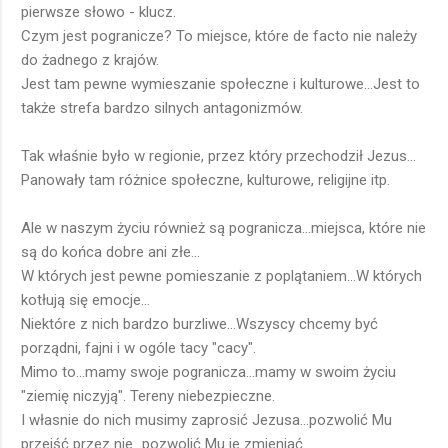
pierwsze słowo - klucz.
Czym jest pogranicze? To miejsce, które de facto nie należy
do żadnego z krajów.
Jest tam pewne wymieszanie społeczne i kulturowe...Jest to
także strefa bardzo silnych antagonizmów.
Tak właśnie było w regionie, przez który przechodził Jezus...
Panowały tam różnice społeczne, kulturowe, religijne itp.
Ale w naszym życiu również są pogranicza...miejsca, które nie
są do końca dobre ani złe...
W których jest pewne pomieszanie z poplątaniem...W których
kotłują się emocje...
Niektóre z nich bardzo burzliwe...Wszyscy chcemy być
porządni, fajni i w ogóle tacy "cacy".
Mimo to...mamy swoje pogranicza...mamy w swoim życiu
"ziemię niczyją". Tereny niebezpieczne.
I własnie do nich musimy zaprosić Jezusa...pozwolić Mu
przejść przez nie...pozwolić Mu je zmieniać.