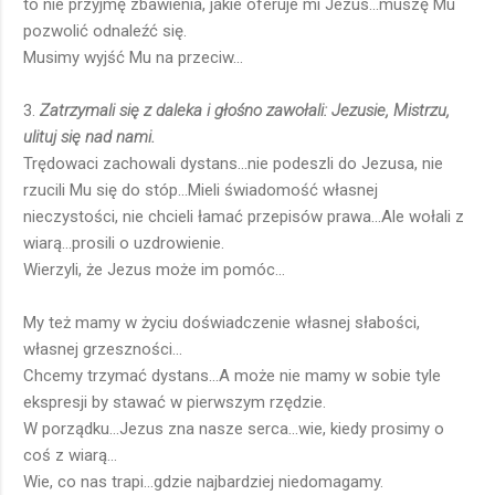
to nie przyjmę zbawienia, jakie oferuje mi Jezus...muszę Mu
pozwolić odnaleźć się.
Musimy wyjść Mu na przeciw...
3.
Zatrzymali się z daleka i głośno zawołali: Jezusie, Mistrzu,
ulituj się nad nami.
Trędowaci zachowali dystans...nie podeszli do Jezusa, nie
rzucili Mu się do stóp...Mieli świadomość własnej
nieczystości, nie chcieli łamać przepisów prawa...Ale wołali z
wiarą...prosili o uzdrowienie.
Wierzyli, że Jezus może im pomóc...
My też mamy w życiu doświadczenie własnej słabości,
własnej grzeszności...
Chcemy trzymać dystans...A może nie mamy w sobie tyle
ekspresji by stawać w pierwszym rzędzie.
W porządku...Jezus zna nasze serca...wie, kiedy prosimy o
coś z wiarą...
Wie, co nas trapi...gdzie najbardziej niedomagamy.