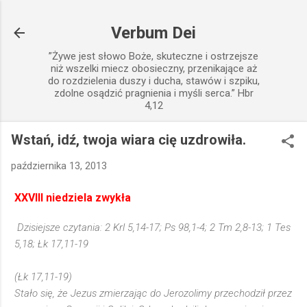
Przejdź do głównej zawartości
Verbum Dei
”Żywe jest słowo Boże, skuteczne i ostrzejsze
niż wszelki miecz obosieczny, przenikające aż
do rozdzielenia duszy i ducha, stawów i szpiku,
zdolne osądzić pragnienia i myśli serca.” Hbr
4,12
Wstań, idź, twoja wiara cię uzdrowiła.
października 13, 2013
XXVIII niedziela zwykła
Dzisiejsze czytania: 2 Krl 5,14-17; Ps 98,1-4; 2 Tm 2,8-13; 1 Tes
5,18; Łk 17,11-19
(Łk 17,11-19)
Stało się, że Jezus zmierzając do Jerozolimy przechodził przez