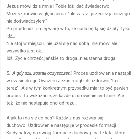
Jezus mówi dziś mnie i Tobie idź...dać świadectwo...
Możesz mówić w głębi serca: "ale zaraz...przecież ja niczego
nie doświadczyłem"
Po prostu idź...i miej wiarę w to, że cuda będą się działy...tylko
idź...
Nie stój w miejscu...nie użal się nad sobą...nie mów: ale
wszystko jest ok...
Idź...Życie chrześcijańskie to droga...nieustanna droga.
5.
A gdy szli, zostali oczyszczeni.
Proces uzdrowienia nastąpił
w czasie drogi...Owszem Jezus mógł ich uzdrowić "tu i
teraz"...Ale w tym konkretnym przypadku miał to być pewien
proces. To wskazanie, że każde uzdrowienie jest inne...Ale
też...że nie następuje ono od razu...
A jak to ma się do nas? Każdy z nas rozwija się
duchowo...Uzdrowienie następuje w procesie formacji.
Kiedy patrzę na swoją formację duchową...na te lata, które