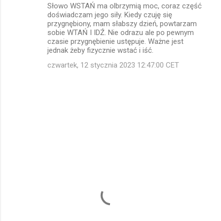
t
Słowo WSTAŃ ma olbrzymią moc, coraz część
doświadczam jego siły. Kiedy czuję się
a
przygnębiony, mam słabszy dzień, powtarzam
r
sobie WTAŃ I IDŹ. Nie odrazu ale po pewnym
czasie przygnębienie ustępuje. Ważne jest
z
jednak żeby fizycznie wstać i iść.
e
czwartek, 12 stycznia 2023 12:47:00 CET