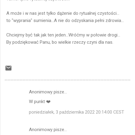
A może i w nas jest tylko dążenie do rytualnej czystości...
to "wyprania" sumienia...A nie do odzyskania pełni zdrowia...
Chciejmy być tak jak ten jeden...Wróćmy w połowie drogi...
By podziękować Panu, bo wielkie rzeczy czyni dla nas.
Anonimowy pisze…
K
W punkt ❤️
o
m
poniedziałek, 3 października 2022 20:14:00 CEST
e
n
Anonimowy pisze…