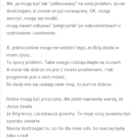
Ale...ja mogę być tak "zafiksowany" na swój problem, że nie
dostrzegam, iż został on już rozwiązany...OK...mogę
wierzyć...mogę się modlić...
mogę nawet odbywać "pielgrzymki" po nabożeństwach o
uzdrowienie i uwolnienie...
A...jednocześnie mogę nie widzieć tego, że Bóg działa w
moim życiu....
To spory problem...Takie swego rodzaju klapki na oczach.
A może tak dobrze mi jest z moimi problemami...I tak
przyjemnie jest o nich mówić...
Bo kiedy inni się użalają nade mną...to jest mi dobrze...
Różne mogą być przyczyny...Ale jeżeli naprawdę wierzę, że
Jezus działa...
że Bóg leczy...i przebacza grzechy...To moje oczy powinny być
szeroko otwarte.
Muszę dostrzegać to, co On dla mnie robi...bo inaczej będę
tylko szedł...