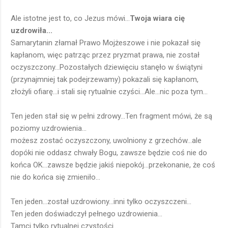
Ale istotne jest to, co Jezus mówi...
Twoja wiara cię
uzdrowiła...
Samarytanin złamał Prawo Mojżeszowe i nie pokazał się
kapłanom, więc patrząc przez pryzmat prawa, nie został
oczyszczony...Pozostałych dziewięciu stanęło w świątyni
(przynajmniej tak podejrzewamy) pokazali się kapłanom,
złożyli ofiarę...i stali się rytualnie czyści...Ale...nic poza tym...
Ten jeden stał się w pełni zdrowy...Ten fragment mówi, że są
poziomy uzdrowienia...
możesz zostać oczyszczony, uwolniony z grzechów...ale
dopóki nie oddasz chwały Bogu, zawsze będzie coś nie do
końca OK...zawsze będzie jakiś niepokój...przekonanie, że coś
nie do końca się zmieniło...
Ten jeden...został uzdrowiony...inni tylko oczyszczeni...
Ten jeden doświadczył pełnego uzdrowienia...
Tamci tylko rytualnej czystości...