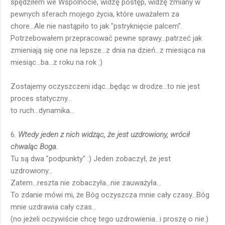
spędziłem we Wspólnocie, widzę postęp, widzę zmiany w
pewnych sferach mojego życia, które uważałem za
chore...Ale nie nastąpiło to jak "pstryknięcie palcem".
Potrzebowałem przepracować pewne sprawy...patrzeć jak
zmieniają się one na lepsze...z dnia na dzień...z miesiąca na
miesiąc...ba...z roku na rok :)
Zostajemy oczyszczeni idąc...będąc w drodze...to nie jest
proces statyczny...
to ruch...dynamika...
6.
Wtedy jeden z nich widząc, że jest uzdrowiony, wrócił
chwaląc Boga.
Tu są dwa "podpunkty" :) Jeden zobaczył, że jest
uzdrowiony...
Zatem...reszta nie zobaczyła...nie zauważyła...
To zdanie mówi mi, że Bóg oczyszcza mnie cały czasy...Bóg
mnie uzdrawia cały czas...
(no jeżeli oczywiście chcę tego uzdrowienia...i proszę o nie.)