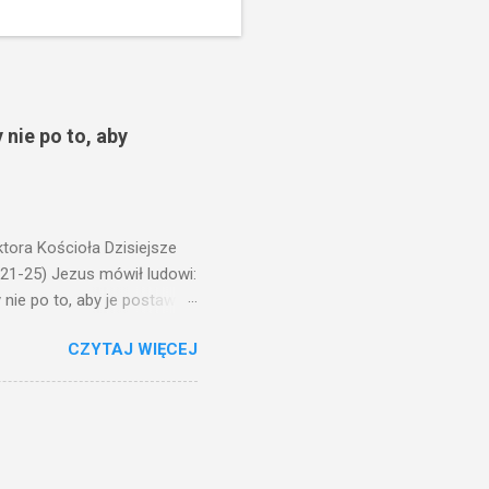
 nie po to, aby
ora Kościoła Dzisiejsze
,21-25) Jezus mówił ludowi:
nie po to, aby je postawić
o ma uszy do słuchania,
CZYTAJ WIĘCEJ
, jaką wy mierzycie,
 ma, pozbawią go i tego, co
zy po to wnosi się światło,
na świeczniku? Nie ma
świetle jest nam dobrze