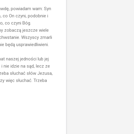
rawdę, powiadam wam: Syn
 co On czyni, podobnie i
o, co czyni Bóg.
my zobaczą jeszcze wiele
ychwstanie. Wszyscy zmarli
ie będą usprawiedliwieni.
t naszej jedności lub jej
 nie idzie na sąd, lecz ze
trzeba słuchać słów Jezusa,
czy więc słuchać. Trzeba