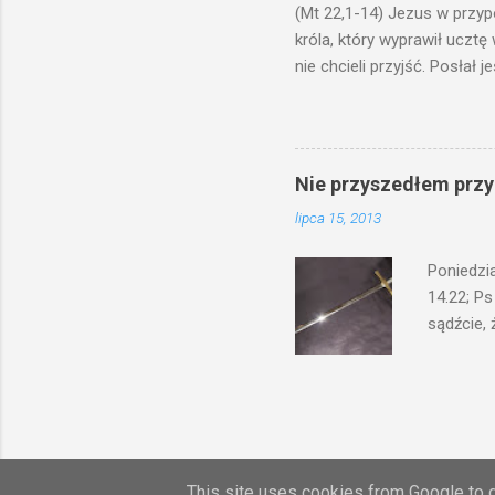
(Mt 22,1-14) Jezus w przyp
króla, który wyprawił ucztę
nie chcieli przyjść. Posła
woły i tuczne zwierzęta pobi
swoje pole, drugi do swego k
gniewem. Posłał swe wojska
wprawdzie jest gotowa, lecz 
Nie przyszedłem przyn
których spotkacie. Słudzy ci
lipca 15, 2013
biesiadnikami. Wszedł król, ż
Poniedzi
14.22; Ps
sądźcie, 
przyszed
człowieka
syna lub 
jest Mnie
je. Kto w
przyjmuje
This site uses cookies from Google to de