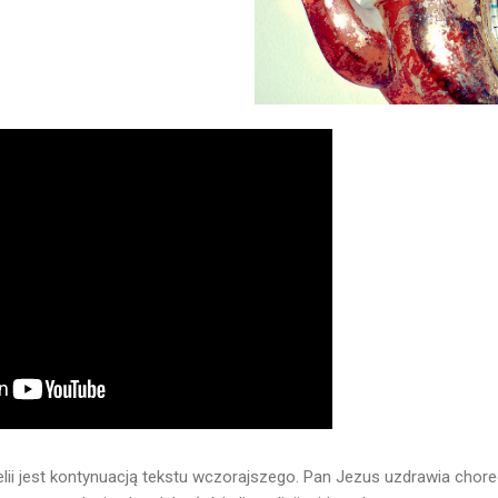
lii jest kontynuacją tekstu wczorajszego. Pan Jezus uzdrawia chore