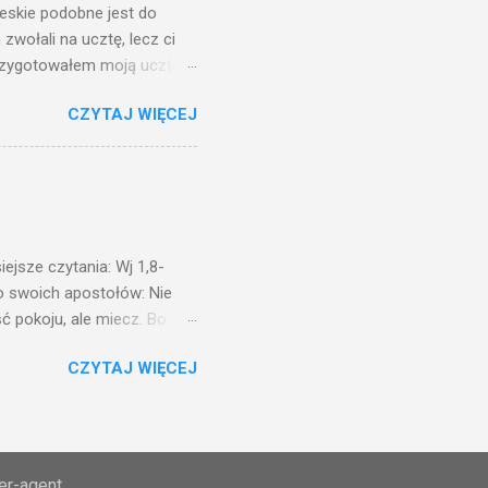
ieskie podobne jest do
zwołali na ucztę, lecz ci
przygotowałem moją ucztę:
 to i poszli: jeden na
CZYTAJ WIĘCEJ
. Na to król uniósł się
ł swoim sługom: Uczta
ście na ucztę wszystkich,
obrych. I sala zapełniła się
ejsze czytania: Wj 1,8-
do swoich apostołów: Nie
ć pokoju, ale miecz. Bo
i będą nieprzyjaciółmi
CZYTAJ WIĘCEJ
st Mnie godzien. I kto kocha
rzyża, a idzie za Mną, nie
cie z mego powodu, znajdzie
tóry Mnie posłał. Kto
awiedliwego, jako
ser-agent