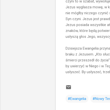
czyni to w szabat, wywołuje 
Jezus wygłasza mowę, w kt
nie mógłby niczego czynić 
Syn czyni. Jezus jest praw
Jezus posiada wszystkie at
znaków, które będą potwier
usłyszą głos Jego, wszyscy,
Dzisiejsza Ewangelia przyna
braku z Jezusem. „Kto słuch
śmierci przeszedł do życia”
by uwierzyć w Niego i w Teg
usłyszeć. By usłyszeć, trz
#Ewangelia
#Nowy Te