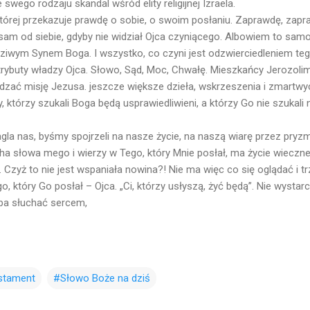
swego rodzaju skandal wśród elity religijnej Izraela.
órej przekazuje prawdę o sobie, o swoim posłaniu. Zaprawdę, zap
sam od siebie, gdyby nie widział Ojca czyniącego. Albowiem to samo,
dziwym Synem Boga. I wszystko, co czyni jest odzwierciedleniem teg
rybuty władzy Ojca. Słowo, Sąd, Moc, Chwałę. Mieszkańcy Jerozoli
dzać misję Jezusa. jeszcze większe dzieła, wskrzeszenia i zmartw
 którzy szukali Boga będą usprawiedliwieni, a którzy Go nie szukali n
gla nas, byśmy spojrzeli na nasze życie, na naszą wiarę przez pryzma
a słowa mego i wierzy w Tego, który Mnie posłał, ma życie wieczne i
. Czyż to nie jest wspaniała nowina?! Nie ma więc co się oglądać i 
o, który Go posłał – Ojca. „Ci, którzy usłyszą, żyć będą”. Nie wystar
eba słuchać sercem,
stament
#Słowo Boże na dziś