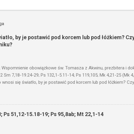
oga
wiatło, by je postawić pod korcem lub pod łóżkiem? Czy
niku?
 Wspomnienie obowiązkowe św. Tomasza z Akwinu, prezbitera i dokt
 2 Sm 7,18-19.24-29; Ps 132,1-5.11-14; Ps 119,105; Mk 4,21-25 (Mk 4
 wnosi się światło, by je postawić pod korcem lub pod łóżkiem? Czy 
niku? Nie ma bowiem nic ukrytego, co by nie miało wyjść na jaw. Kt
łucha. I mówił im: Uważajcie na to, czego słuchacie. Taką samą miarą
 wam i jeszcze wam dołożą. Bo kto ma, temu będzie dane; a kto nie
siejszym fragmencie z Ewangelii Jezus kontynuuje przypowieści.... C
; Ps 51,12-15.18-19; Ps 95,8ab; Mt 22,1-14
stawić pod korcem lub pod łóżkiem? Czy nie po to, aby je postawić 
c ukrytego, co by nie miało wyjść na jaw. Myślę, że przypowieść o 
nawet jeżeli nie jest, prawdy w niej zawarte są...że użyj...