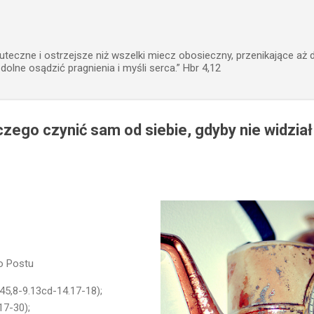
Przejdź do głównej zawartości
uteczne i ostrzejsze niż wszelki miecz obosieczny, przenikające aż 
zdolne osądzić pragnienia i myśli serca.” Hbr 4,12
czego czynić sam od siebie, gdyby nie widział
o Postu
145,8-9.13cd-14.17-18);
17-30);