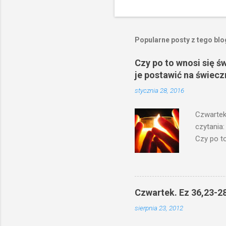
Popularne posty z tego bl
Czy po to wnosi się ś
je postawić na świecz
stycznia 28, 2016
Czwartek
czytania:
Czy po to
na świecz
niechaj s
odmierzą
ma. W dzi
Czwartek. Ez 36,23-28
by je po
sierpnia 23, 2012
bowiem ni
znana...A 