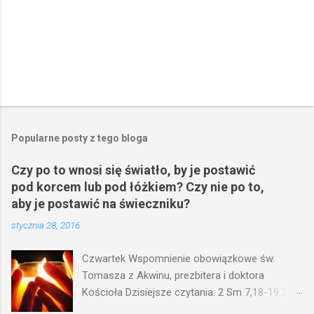
Popularne posty z tego bloga
Czy po to wnosi się światło, by je postawić
pod korcem lub pod łóżkiem? Czy nie po to,
aby je postawić na świeczniku?
stycznia 28, 2016
Czwartek Wspomnienie obowiązkowe św.
Tomasza z Akwinu, prezbitera i doktora
Kościoła Dzisiejsze czytania: 2 Sm 7,18-19.24-
29; Ps 132,1-5.11-14; Ps 119,105; Mk 4,21-25