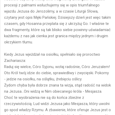
procesji z palmami wsłuchujemy się w opis triumfalnego
wjazdu Jezusa do Jerozolimy, a w czasie Liturgii Słowa,
czytany jest opis Męki Pańskiej. Dzisiejszy dzień jest więc takim
czasem, gdy Hosanna przeplata się z ukrzyżuj Go. I właśnie te
dwa fragmenty, które są tak blisko siebie powinny uświadamiać
każdemu z nas jak cienka jest granica między jednym i drugim
okrzykiem tłumu.
Kiedy Jezus wjeżdżał na osiołku, spełniało się proroctwo
Zachariasza:
Raduj się wielce, Córo Syjonu, wołaj radośnie, Córo Jeruzalem!
Oto Król twój idzie do ciebie, sprawiedliwy i zwycięski. Pokorny
- jedzie na osiołku, na oślątku, źrebięciu oślicy.
Żydom chyba była dobrze znana ta wizja, stąd radość na widok
na Jezusa...Oni widzą w Nim obiecanego króla - Mesjasza.
Choć te wyobrażenia nie są do końca zbieżne z
rzeczywistością. Lud widzi Jezusa jako Mesjasza, który uwolni
go spod władzy Rzymu. A zbawienie, które oferuje Jezus jest o