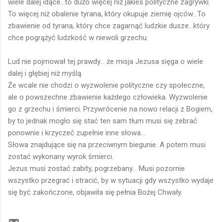
wiele dalej idące...to dużo więcej niż jakieś polityczne zagrywki.
To więcej niż obalenie tyrana, który okupuje ziemię ojców...To
zbawienie od tyrana, który chce zagarnąć ludzkie dusze...który
chce pogrążyć ludzkość w niewoli grzechu.
Lud nie pojmował tej prawdy... że misja Jezusa sięga o wiele
dalej i głębiej niż myślą.
Że wcale nie chodzi o wyzwolenie polityczne czy społeczne,
ale o powszechne zbawienie każdego człowieka. Wyzwolenie
go z grzechu i śmierci. Przywrócenie na nowo relacji z Bogiem,
by to jednak mogło się stać ten sam tłum musi się zebrać
ponownie i krzyczeć zupełnie inne słowa...
Słowa znajdujące się na przeciwnym biegunie. A potem musi
zostać wykonany wyrok śmierci.
Jezus musi zostać zabity, pogrzebany... Musi pozornie
wszystko przegrać i stracić, by w sytuacji gdy wszystko wydaje
się być zakończone, objawiła się pełnia Bożej Chwały.