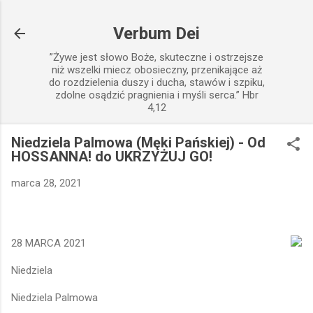
Przejdź do głównej zawartości
Verbum Dei
”Żywe jest słowo Boże, skuteczne i ostrzejsze
niż wszelki miecz obosieczny, przenikające aż
do rozdzielenia duszy i ducha, stawów i szpiku,
zdolne osądzić pragnienia i myśli serca.” Hbr
4,12
Niedziela Palmowa (Męki Pańskiej) - Od
HOSSANNA! do UKRZYŻUJ GO!
marca 28, 2021
28 MARCA 2021
Niedziela
Niedziela Palmowa