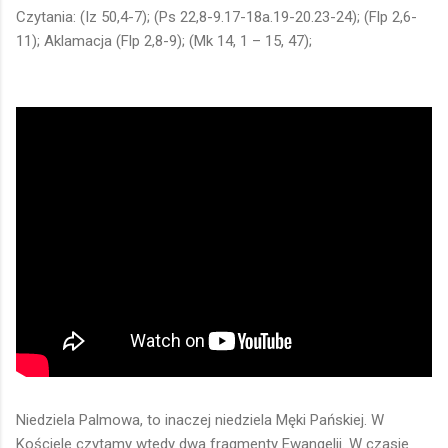
Czytania: (Iz 50,4-7); (Ps 22,8-9.17-18a.19-20.23-24); (Flp 2,6-
11); Aklamacja (Flp 2,8-9); (Mk 14, 1 – 15, 47);
Niedziela Palmowa, to inaczej niedziela Męki Pańskiej. W
Kościele czytamy wtedy dwa fragmenty Ewangelii. W czasie