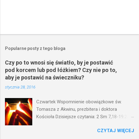
Popularne posty z tego bloga
Czy po to wnosi się światło, by je postawić
pod korcem lub pod łóżkiem? Czy nie po to,
aby je postawić na świeczniku?
stycznia 28, 2016
Czwartek Wspomnienie obowiązkowe św.
Tomasza z Akwinu, prezbitera i doktora
Kościoła Dzisiejsze czytania: 2 Sm 7,18-19.24-
29; Ps 132,1-5.11-14; Ps 119,105; Mk 4,21-25
CZYTAJ WIĘCEJ
(Mk 4,21-25) Jezus mówił ludowi: Czy po to
wnosi się światło, by je postawić pod korcem