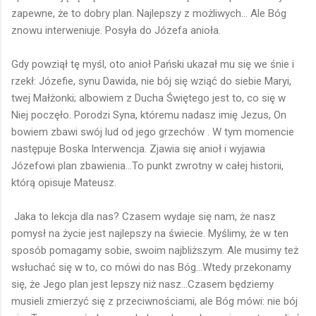
zapewne, że to dobry plan. Najlepszy z możliwych... Ale Bóg
znowu interweniuje. Posyła do Józefa anioła.
Gdy powziął tę myśl, oto anioł Pański ukazał mu się we śnie i
rzekł: Józefie, synu Dawida, nie bój się wziąć do siebie Maryi,
twej Małżonki; albowiem z Ducha Świętego jest to, co się w
Niej poczęło. Porodzi Syna, któremu nadasz imię Jezus, On
bowiem zbawi swój lud od jego grzechów . W tym momencie
następuje Boska Interwencja. Zjawia się anioł i wyjawia
Józefowi plan zbawienia...To punkt zwrotny w całej historii,
którą opisuje Mateusz.
Jaka to lekcja dla nas? Czasem wydaje się nam, że nasz
pomysł na życie jest najlepszy na świecie. Myślimy, że w ten
sposób pomagamy sobie, swoim najbliższym. Ale musimy też
wsłuchać się w to, co mówi do nas Bóg...Wtedy przekonamy
się, że Jego plan jest lepszy niż nasz...Czasem będziemy
musieli zmierzyć się z przeciwnościami, ale Bóg mówi: nie bój