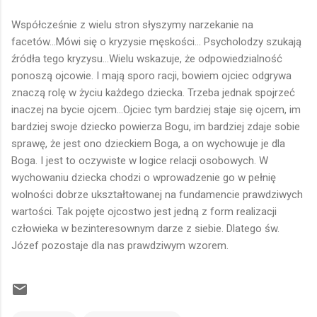
Współcześnie z wielu stron słyszymy narzekanie na
facetów...Mówi się o kryzysie męskości... Psycholodzy szukają
źródła tego kryzysu...Wielu wskazuje, że odpowiedzialność
ponoszą ojcowie. I mają sporo racji, bowiem ojciec odgrywa
znaczą rolę w życiu każdego dziecka. Trzeba jednak spojrzeć
inaczej na bycie ojcem...Ojciec tym bardziej staje się ojcem, im
bardziej swoje dziecko powierza Bogu, im bardziej zdaje sobie
sprawę, że jest ono dzieckiem Boga, a on wychowuje je dla
Boga. I jest to oczywiste w logice relacji osobowych. W
wychowaniu dziecka chodzi o wprowadzenie go w pełnię
wolności dobrze ukształtowanej na fundamencie prawdziwych
wartości. Tak pojęte ojcostwo jest jedną z form realizacji
człowieka w bezinteresownym darze z siebie. Dlatego św.
Józef pozostaje dla nas prawdziwym wzorem.