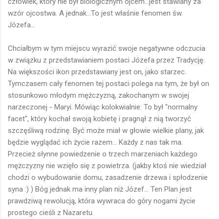
człowiek, który nie był biologicznym ojcem...jest stawiany za
wzór ojcostwa. A jednak...To jest właśnie fenomen św.
Józefa...
Chciałbym w tym miejscu wyrazić swoje negatywne odczucia
w związku z przedstawianiem postaci Józefa przez Tradycję.
Na większości ikon przedstawiany jest on, jako starzec.
Tymczasem cały fenomen tej postaci polega na tym, że był on
stosunkowo młodym mężczyzną, zakochanym w swojej
narzeczonej - Maryi. Mówiąc kolokwialnie: To był "normalny
facet", który kochał swoją kobietę i pragnął z nią tworzyć
szczęśliwą rodzinę. Być może miał w głowie wielkie plany, jak
będzie wyglądać ich życie razem... Każdy z nas tak ma.
Przecież słynne powiedzenie o trzech marzeniach każdego
mężczyzny nie wzięło się z powietrza. (jakby ktoś nie wiedział
chodzi o wybudowanie domu, zasadzenie drzewa i spłodzenie
syna :) ) Bóg jednak ma inny plan niż Józef... Ten Plan jest
prawdziwą rewolucją, która wywraca do góry nogami życie
prostego cieśli z Nazaretu.