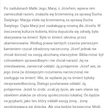
Po zaślubinach Matki Jego, Maryi, z Józefem, wpierw nim
zamieszkali razem, znalazła się brzemienną za sprawą Ducha
Świętego. Maryja stała się brzemienną za sprawą Ducha
Świętego. Ciąża Maryi jest zaskakującą nowiną dla Józefa. W
ówczesnej kulturze kobieta, która dopuściła się zdrady, była
skazywana na śmierć. Była to śmierć okrutna, przez
ukamienowanie. Według prawa tamtych czasów pierwszym
kamieniem rzucał zdradzony narzeczony. Józef jednak nie
chciał donosić na swoją ukochaną starszyźnie. Biblia mówi: był
człowiekiem sprawiedliwym i nie chciał narazić Jej na
zniesławienie, zamierzał oddalić Ją potajemnie. Józef wie, że
jego żona (w dzisiejszym rozumieniu narzeczona) nie
zasługuje na śmierć. Wie, że wydanie jej na śmierć byłoby
niesprawiedliwością. Dlatego postanawia oddalić Ją
potajemnie. Jeżeli to zrobi...ocali jej życie, ale sam stanie się
obiektem ataków ze strony społeczności lokalnej. On będzie
na językach, jako ten, który oddalił swoją żonę... żonę
spodziewającą się dziecka...Ale ona będzie bezpieczna. Myśli