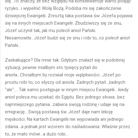
się...To znaczy, że bez względu na konsekwencje warto podjąć
ryzyko...i wypełnić Wolę Bożą. Podoba mi się zakończenie
dzisiejszej Ewangelii. Zresztą taka postawa św. Józefa pojawia
się na innych miejscach Ewangelii. Zbudziwszy się ze snu,
Józef uczynił tak, jak mu polecił anioł Pański.
Niesamowite...Józef budzi się ze snu i robi to, co polecił anioł
Pański...
Zaskakujące? Dla mnie tak. Gdybym znalazł się w podobnej
sytuacji, pewnie miałbym sto tysięcy pytań do
anioła...Chciałbym by rozwiał moje wątpliwości...Józef po
prostu robi to, co słyszy od anioła. Żadnych pytań...żadnych
"ale".... Tak samo postępuje w innym miejscu Ewangelii....kiedy
anioł poleca mu uciekać do Egiptu. Bez jednego słowa...bez
najmniejszego pytania...zabiera swoją rodzinę i udaje się na
emigrację....Swoją postawą św. Józef daje nam lekcję
męskości. Na kartach Ewangelii nie wypowiada ani jednego
zdania...a jednak jest wzorem do naśladowania. Właśnie przez
to, że mało mówi...a dużo robi...