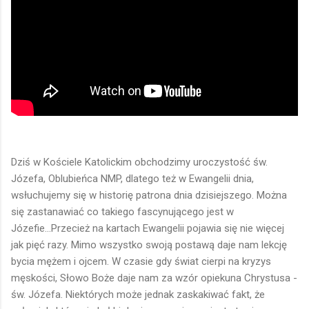
Dziś w Kościele Katolickim obchodzimy uroczystość św.
Józefa, Oblubieńca NMP, dlatego też w Ewangelii dnia,
wsłuchujemy się w historię patrona dnia dzisiejszego. Można
się zastanawiać co takiego fascynującego jest w
Józefie...Przecież na kartach Ewangelii pojawia się nie więcej
jak pięć razy. Mimo wszystko swoją postawą daje nam lekcję
bycia mężem i ojcem. W czasie gdy świat cierpi na kryzys
męskości, Słowo Boże daje nam za wzór opiekuna Chrystusa -
św. Józefa. Niektórych może jednak zaskakiwać fakt, że