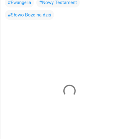
#Ewangelia
#Nowy Testament
#Słowo Boże na dziś
K
o
m
e
n
t
a
r
z
e