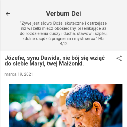
Przejdź do głównej zawartości
Verbum Dei
”Żywe jest słowo Boże, skuteczne i ostrzejsze
niż wszelki miecz obosieczny, przenikające aż
do rozdzielenia duszy i ducha, stawów i szpiku,
zdolne osądzić pragnienia i myśli serca.” Hbr
4,12
Józefie, synu Dawida, nie bój się wziąć
do siebie Maryi, twej Małżonki.
marca 19, 2021