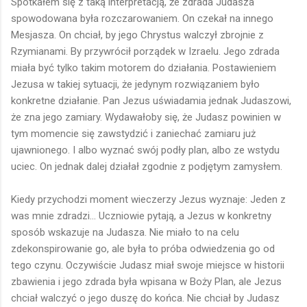
Spotkałem się z taką interpretacją, że zdrada Judasza
spowodowana była rozczarowaniem. On czekał na innego
Mesjasza. On chciał, by jego Chrystus walczył zbrojnie z
Rzymianami. By przywrócił porządek w Izraelu. Jego zdrada
miała być tylko takim motorem do działania. Postawieniem
Jezusa w takiej sytuacji, że jedynym rozwiązaniem było
konkretne działanie. Pan Jezus uświadamia jednak Judaszowi,
że zna jego zamiary. Wydawałoby się, że Judasz powinien w
tym momencie się zawstydzić i zaniechać zamiaru już
ujawnionego. I albo wyznać swój podły plan, albo ze wstydu
uciec. On jednak dalej działał zgodnie z podjętym zamysłem.
Kiedy przychodzi moment wieczerzy Jezus wyznaje: Jeden z
was mnie zdradzi... Uczniowie pytają, a Jezus w konkretny
sposób wskazuje na Judasza. Nie miało to na celu
zdekonspirowanie go, ale była to próba odwiedzenia go od
tego czynu. Oczywiście Judasz miał swoje miejsce w historii
zbawienia i jego zdrada była wpisana w Boży Plan, ale Jezus
chciał walczyć o jego duszę do końca. Nie chciał by Judasz