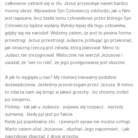
całkowicie zatracił się w złu. Jezus przywołuje nawet bardzo
mocny obraz: Wprawdzie Syn Człowieczy odchodzi, jak o Nim
jest napisane, lecz biada temu człowiekowi, przez którego Syn
Człowieczy będzie wydany. Byłoby lepiej dla tego człowieka,
gdyby się nie narodził. Widzimy zatem, że jest to pewna forma
przestrogi. Jezus przestrzegł Judasza, próbując go przekonać,
jak straszną rzeczą jest zdrada, którą planował. Mimo to
Judasz nie zrezygnował. Widocznie nie wierzył Jezusowi i
uważał, że "wie co robi", że jego postępowanie jest słuszne.
A jak to wygląda u nas? My również miewamy podobne
doświadczenia. Jesteśmy przestrzegani przez Jezusa. A mimo
to zdarza nam się brnąć w jakieś grzechy... bo chcemy zrobić
po swojemu.
Później - tak jak u Judasza - pojawia się rozpacz... wyrzuty
sumienia... kiedy już jest po fakcie.
Kiedy już popełniamy zło... i pewnych spraw nie można cofnąć.
Warto zatem ufać Jezusowi... słuchać Jego napomnień... i jak
najszybciej zbaczać z drogi grzechu.