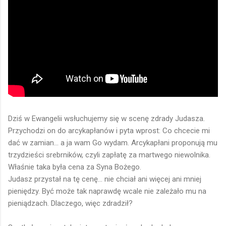
Dziś w Ewangelii wsłuchujemy się w scenę zdrady Judasza.
Przychodzi on do arcykapłanów i pyta wprost: Co chcecie mi
dać w zamian... a ja wam Go wydam. Arcykapłani proponują mu
trzydzieści srebrników, czyli zapłatę za martwego niewolnika.
Właśnie taka była cena za Syna Bożego.
Judasz przystał na tę cenę... nie chciał ani więcej ani mniej
pieniędzy. Być może tak naprawdę wcale nie zależało mu na
pieniądzach. Dlaczego, więc zdradził?