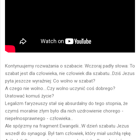
Kontynuujemy rozważania o szabacie. Wczoraj padły słowa: To
szabat jest dla człowieka, nie człowiek dla szabatu...Dziś Jezus
pyta jeszcze wyraźniej: Co wolno w szabat?
A czego nie wolno....Czy wolno uczynić coś dobrego?
Uratować komuś życie?
Legalizm faryzeuszy stał się absurdalny do tego stopnia, że
czymś moralnie złym było dla nich uzdrowienie chorego -
niepełnosprawnego - człowieka...
Ale spójrzmy na fragment Ewangelii...W dzień szabatu Jezus
wszedł do synagogi. Był tam człowiek, który miał uschłą rękę.