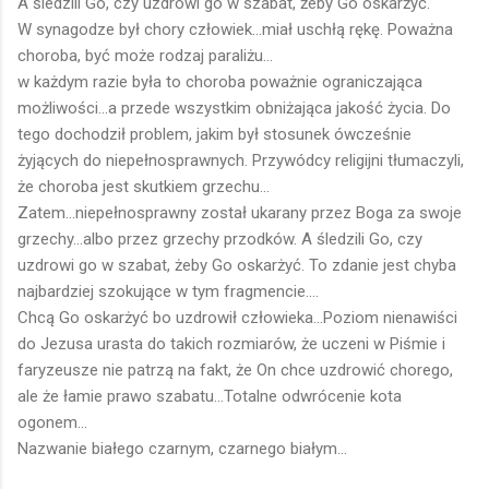
A śledzili Go, czy uzdrowi go w szabat, żeby Go oskarżyć.
W synagodze był chory człowiek...miał uschłą rękę. Poważna
choroba, być może rodzaj paraliżu...
w każdym razie była to choroba poważnie ograniczająca
możliwości...a przede wszystkim obniżająca jakość życia. Do
tego dochodził problem, jakim był stosunek ówcześnie
żyjących do niepełnosprawnych. Przywódcy religijni tłumaczyli,
że choroba jest skutkiem grzechu...
Zatem...niepełnosprawny został ukarany przez Boga za swoje
grzechy...albo przez grzechy przodków. A śledzili Go, czy
uzdrowi go w szabat, żeby Go oskarżyć. To zdanie jest chyba
najbardziej szokujące w tym fragmencie....
Chcą Go oskarżyć bo uzdrowił człowieka...Poziom nienawiści
do Jezusa urasta do takich rozmiarów, że uczeni w Piśmie i
faryzeusze nie patrzą na fakt, że On chce uzdrowić chorego,
ale że łamie prawo szabatu...Totalne odwrócenie kota
ogonem...
Nazwanie białego czarnym, czarnego białym...