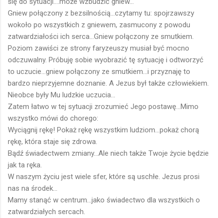
się do sytuacji....może wzbudzić gniew...
Gniew połączony z bezsilnością...czytamy tu: spojrzawszy
wokoło po wszystkich z gniewem, zasmucony z powodu
zatwardziałości ich serca...Gniew połączony ze smutkiem.
Poziom zawiści ze strony faryzeuszy musiał być mocno
odczuwalny. Próbuję sobie wyobrazić tę sytuację i odtworzyć
to uczucie...gniew połączony ze smutkiem...i przyznaję to
bardzo nieprzyjemne doznanie. A Jezus był także człowiekiem.
Nieobce były Mu ludzkie uczucia...
Zatem łatwo w tej sytuacji zrozumieć Jego postawę...Mimo
wszystko mówi do chorego:
Wyciągnij rękę! Pokaż rękę wszystkim ludziom...pokaż chorą
rękę, która staje się zdrowa.
Bądź świadectwem zmiany...Ale niech także Twoje życie będzie
jak ta ręka.
W naszym życiu jest wiele sfer, które są uschłe. Jezus prosi
nas na środek...
Mamy stanąć w centrum...jako świadectwo dla wszystkich o
zatwardziałych sercach.