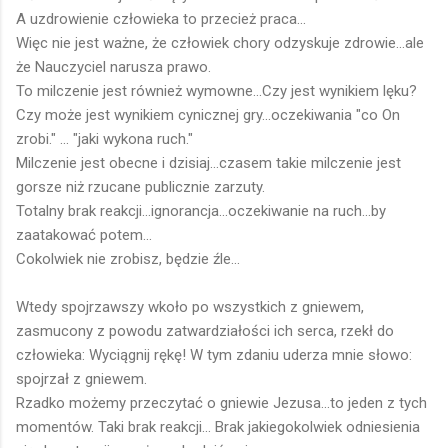
A uzdrowienie człowieka to przecież praca...
Więc nie jest ważne, że człowiek chory odzyskuje zdrowie...ale
że Nauczyciel narusza prawo.
To milczenie jest również wymowne...Czy jest wynikiem lęku?
Czy może jest wynikiem cynicznej gry...oczekiwania "co On
zrobi." ... "jaki wykona ruch."
Milczenie jest obecne i dzisiaj...czasem takie milczenie jest
gorsze niż rzucane publicznie zarzuty.
Totalny brak reakcji...ignorancja...oczekiwanie na ruch...by
zaatakować potem...
Cokolwiek nie zrobisz, będzie źle...
Wtedy spojrzawszy wkoło po wszystkich z gniewem,
zasmucony z powodu zatwardziałości ich serca, rzekł do
człowieka: Wyciągnij rękę! W tym zdaniu uderza mnie słowo:
spojrzał z gniewem.
Rzadko możemy przeczytać o gniewie Jezusa...to jeden z tych
momentów. Taki brak reakcji... Brak jakiegokolwiek odniesienia