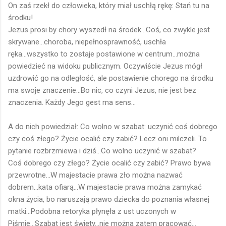
On zaś rzekł do człowieka, który miał uschłą rękę: Stań tu na
środku!
Jezus prosi by chory wyszedł na środek...Coś, co zwykle jest
skrywane...choroba, niepełnosprawność, uschła
ręka...wszystko to zostaje postawione w centrum...można
powiedzieć na widoku publicznym. Oczywiście Jezus mógł
uzdrowić go na odległość, ale postawienie chorego na środku
ma swoje znaczenie...Bo nic, co czyni Jezus, nie jest bez
znaczenia. Każdy Jego gest ma sens...
A do nich powiedział: Co wolno w szabat: uczynić coś dobrego
czy coś złego? Życie ocalić czy zabić? Lecz oni milczeli. To
pytanie rozbrzmiewa i dziś...Co wolno uczynić w szabat?
Coś dobrego czy złego? Życie ocalić czy zabić? Prawo bywa
przewrotne...W majestacie prawa zło można nazwać
dobrem...kata ofiarą...W majestacie prawa można zamykać
okna życia, bo naruszają prawo dziecka do poznania własnej
matki...Podobna retoryka płynęła z ust uczonych w
Piśmie...Szabat jest święty...nie można zatem pracować...