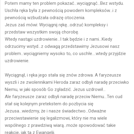
Potem mamy ten problem pokazać...wyciągnąć...Bez wstydu.
Uschła ręka była z pewnością powodem kompleksów...i z
pewnością wzbudzała odrazę otoczenia.
Jezus zaś mówi: Wyciągnij rękę...odrzuć kompleksy i
przedstaw wszystkim swoją chorobę.
Wtedy nastąpi uzdrowienie...I tak będzie i z nami...Kiedy
odrzucimy wstyd...z odwagą przedstawimy Jezusowi nasz
problem...wyciągniemy wysoko to, co uschłe....wtedy przyjdzie
uzdrowienie.
Wyciągnął, i ręka jego stała się znów zdrowa. A faryzeusze
wyszli i ze zwolennikami Heroda zaraz odbyli naradę przeciwko
Niemu, w jaki sposób Go zgładzić. Jezus uzdrowił...
Ale faryzeusze zaraz odbyli naradę przeciw Niemu...Ten cud
stał się kolejnym pretekstem do pozbycia się
Jezusa...wiedzmy, że i nasze świadectwo...Odważne
przeciwstawienie się legalizmowi, który nie ma wiele
wspólnego z prawdziwą wiarą...może spowodować takie
reakcje, jak ta z Ewangelii.