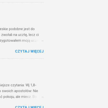
 ma, pozbawią go i tego, co
zy po to wnosi się światło,
na świeczniku? Nie ma
świetle jest nam dobrze
ieskie podobne jest do
zwołali na ucztę, lecz ci
przygotowałem moją ucztę:
 to i poszli: jeden na
CZYTAJ WIĘCEJ
. Na to król uniósł się
ł swoim sługom: Uczta
ście na ucztę wszystkich,
obrych. I sala zapełniła się
ejsze czytania: Wj 1,8-
do swoich apostołów: Nie
ć pokoju, ale miecz. Bo
i będą nieprzyjaciółmi
CZYTAJ WIĘCEJ