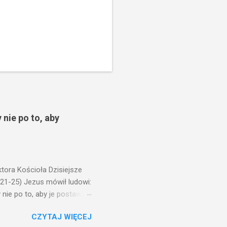
 nie po to, aby
ora Kościoła Dzisiejsze
,21-25) Jezus mówił ludowi:
nie po to, aby je postawić
o ma uszy do słuchania,
CZYTAJ WIĘCEJ
, jaką wy mierzycie,