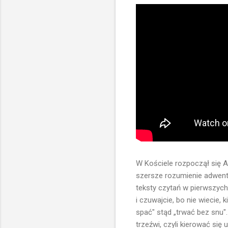
W Kościele rozpoczął się A
szersze rozumienie adwentu
teksty czytań w pierwszyc
i czuwajcie, bo nie wiecie
spać" stąd „trwać bez snu"
trzeźwi, czyli kierować si