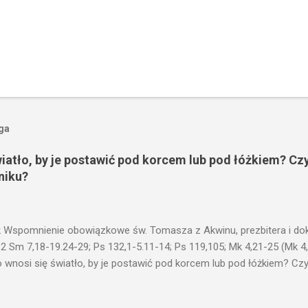
oga
wiatło, by je postawić pod korcem lub pod łóżkiem? Czy
niku?
 Wspomnienie obowiązkowe św. Tomasza z Akwinu, prezbitera i dokt
 2 Sm 7,18-19.24-29; Ps 132,1-5.11-14; Ps 119,105; Mk 4,21-25 (Mk 4
 wnosi się światło, by je postawić pod korcem lub pod łóżkiem? Czy 
niku? Nie ma bowiem nic ukrytego, co by nie miało wyjść na jaw. Kt
łucha. I mówił im: Uważajcie na to, czego słuchacie. Taką samą miarą