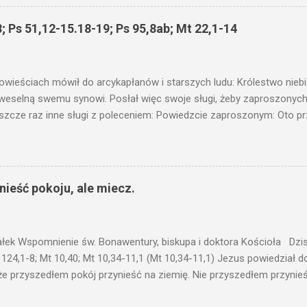
 wam i jeszcze wam dołożą. Bo kto ma, temu będzie dane; a kto nie
siejszym fragmencie z Ewangelii Jezus kontynuuje przypowieści.... C
; Ps 51,12-15.18-19; Ps 95,8ab; Mt 22,1-14
stawić pod korcem lub pod łóżkiem? Czy nie po to, aby je postawić 
c ukrytego, co by nie miało wyjść na jaw. Myślę, że przypowieść o 
nawet jeżeli nie jest, prawdy w niej zawarte są...że użyj...
owieściach mówił do arcykapłanów i starszych ludu: Królestwo nieb
 weselną swemu synowi. Posłał więc swoje sługi, żeby zaproszonych 
ł jeszcze raz inne sługi z poleceniem: Powiedzcie zaproszonym: Oto 
te i wszystko jest gotowe. Przyjdźcie na ucztę! Lecz oni zlekceważyli
upiectwa, a inni pochwycili jego sługi i znieważywszy [ich], pozabijali
 i kazał wytracić owych zabójców, a miasto ich spalić. Wtedy rzek
zaproszeni nie byli jej godni. Idźcie więc na rozstajne drogi i zapro
ieść pokoju, ale miecz.
 wyszli na drogi i sprowadzili wszystkich, których napotkali: złych i d
eby się pr...
ałek Wspomnienie św. Bonawentury, biskupa i doktora Kościoła Dzisi
 124,1-8; Mt 10,40; Mt 10,34-11,1 (Mt 10,34-11,1) Jezus powiedział 
że przyszedłem pokój przynieść na ziemię. Nie przyszedłem przynieś
łem poróżnić syna z jego ojcem, córkę z matką, synową z teściową; 