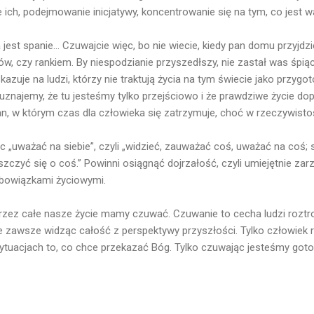
 ich, podejmowanie inicjatywy, koncentrowanie się na tym, co jest w
st spanie... Czuwajcie więc, bo nie wiecie, kiedy pan domu przyjdzi
tów, czy rankiem. By niespodzianie przyszedłszy, nie zastał was śpi
azuje na ludzi, którzy nie traktują życia na tym świecie jako przygo
 uznajemy, że tu jesteśmy tylko przejściowo i że prawdziwe życie do
n, w którym czas dla człowieka się zatrzymuje, choć w rzeczywistośc
 „uważać na siebie”, czyli „widzieć, zauważać coś, uważać na coś; 
szczyć się o coś.” Powinni osiągnąć dojrzałość, czyli umiejętnie z
 obowiązkami życiowymi.
przez całe nasze życie mamy czuwać. Czuwanie to cecha ludzi roztro
 ale zawsze widząc całość z perspektywy przyszłości. Tylko człowiek 
ytuacjach to, co chce przekazać Bóg. Tylko czuwając jesteśmy goto