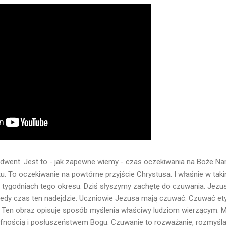
dwent. Jest to - jak zapewne wiemy - czas oczekiwania na Boże Naro
. To oczekiwanie na powtórne przyjście Chrystusa. I właśnie w takim
h tygodniach tego okresu. Dziś słyszymy zachętę do czuwania. Jez
, kiedy czas ten nadejdzie. Uczniowie Jezusa mają czuwać. Czuwać et
. Ten obraz opisuje sposób myślenia właściwy ludziom wierzącym. M
ę ufnością i posłuszeństwem Bogu. Czuwanie to rozważanie, rozmyśla