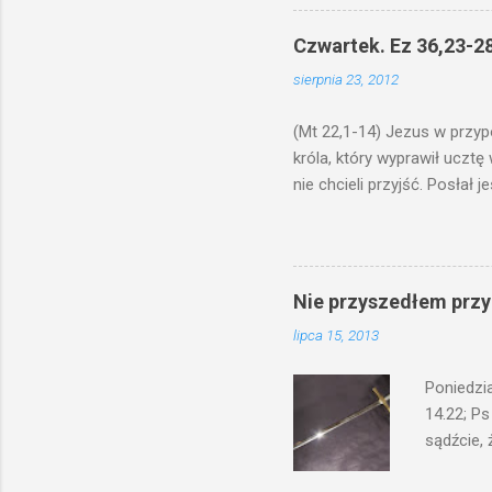
odmierzą
ma. W dzi
Czwartek. Ez 36,23-28
by je po
sierpnia 23, 2012
bowiem ni
znana...A 
(Mt 22,1-14) Jezus w przyp
króla, który wyprawił ucztę
nie chcieli przyjść. Posła
woły i tuczne zwierzęta pobi
swoje pole, drugi do swego k
gniewem. Posłał swe wojska
wprawdzie jest gotowa, lecz 
Nie przyszedłem przyn
których spotkacie. Słudzy ci
lipca 15, 2013
biesiadnikami. Wszedł król, ż
Poniedzi
14.22; Ps
sądźcie, 
przyszed