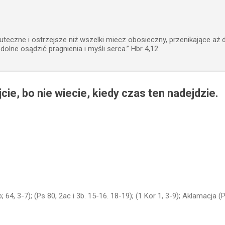
Przejdź do głównej zawartości
uteczne i ostrzejsze niż wszelki miecz obosieczny, przenikające aż 
zdolne osądzić pragnienia i myśli serca.” Hbr 4,12
cie, bo nie wiecie, kiedy czas ten nadejdzie.
; 64, 3-7); (Ps 80, 2ac i 3b. 15-16. 18-19); (1 Kor 1, 3-9); Aklamacja (P