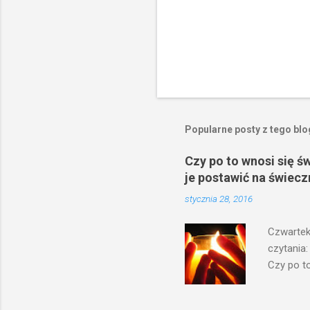
Popularne posty z tego bl
Czy po to wnosi się ś
je postawić na świecz
stycznia 28, 2016
Czwartek
czytania:
Czy po to
na świecz
niechaj s