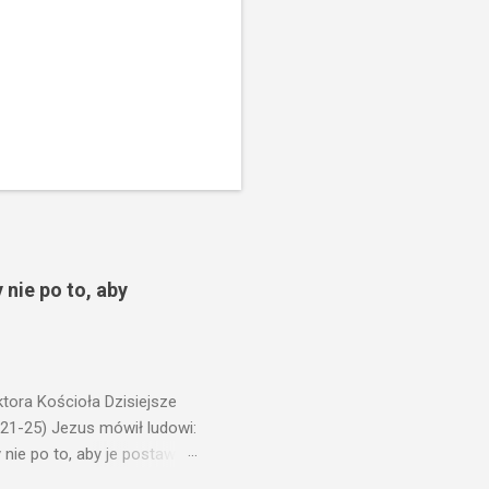
 nie po to, aby
ora Kościoła Dzisiejsze
,21-25) Jezus mówił ludowi:
nie po to, aby je postawić
o ma uszy do słuchania,