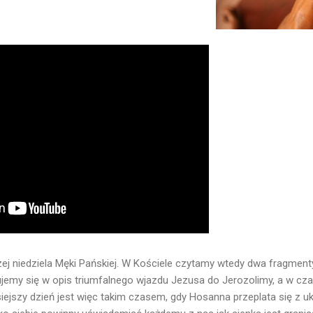
zej niedziela Męki Pańskiej. W Kościele czytamy wtedy dwa fragment
jemy się w opis triumfalnego wjazdu Jezusa do Jerozolimy, a w czasi
isiejszy dzień jest więc takim czasem, gdy Hosanna przeplata się z uk