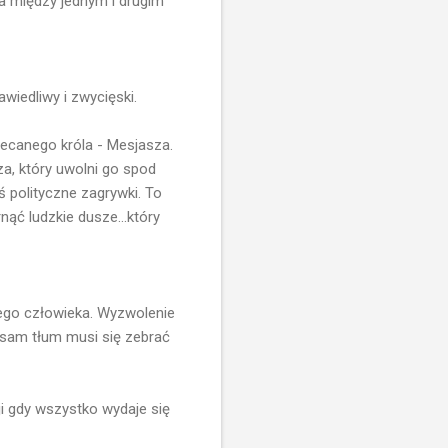
ca między jednym i drugim
awiedliwy i zwycięski.
iecanego króla - Mesjasza.
a, który uwolni go spod
eś polityczne zagrywki. To
nąć ludzkie dusze...który
dego człowieka. Wyzwolenie
n sam tłum musi się zebrać
ji gdy wszystko wydaje się