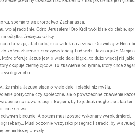
isko siebie powinny uświadamiać każdemu z nas jak cienka jest grani
iołku, spełniało się proroctwo Zachariasza:
u, wołaj radośnie, Córo Jeruzalem! Oto Król twój idzie do ciebie, spr
na oślątku, źrebięciu oślicy.
ana ta wizja, stąd radość na widok na Jezusa...Oni widzą w Nim ob
 do końca zbieżne z rzeczywistością. Lud widzi Jezusa jako Mesjasz
tóre oferuje Jezus jest o wiele dalej idące...to dużo więcej niż jaki
 który okupuje ziemię ojców...To zbawienie od tyrana, który chce zagar
iewoli grzechu.
.. że misja Jezusa sięga o wiele dalej i głębiej niż myślą.
wolenie polityczne czy społeczne, ale o powszechne zbawienie każ
zywrócenie na nowo relacji z Bogiem, by to jednak mogło się stać te
e inne słowa...
rzeciwnym biegunie. A potem musi zostać wykonany wyrok śmierci.
ogrzebany... Musi pozornie wszystko przegrać i stracić, by w sytuac
ię pełnia Bożej Chwały.