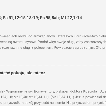
łucha. I mówił im: Uważajcie na to, czego słuchacie. Taką samą miarą
 wam i jeszcze wam dołożą. Bo kto ma, temu będzie dane; a kto nie
siejszym fragmencie z Ewangelii Jezus kontynuuje przypowieści.... C
; Ps 51,12-15.18-19; Ps 95,8ab; Mt 22,1-14
stawić pod korcem lub pod łóżkiem? Czy nie po to, aby je postawić 
c ukrytego, co by nie miało wyjść na jaw. Myślę, że przypowieść o 
nawet jeżeli nie jest, prawdy w niej zawarte są...że użyj...
owieściach mówił do arcykapłanów i starszych ludu: Królestwo nieb
 weselną swemu synowi. Posłał więc swoje sługi, żeby zaproszonych 
ł jeszcze raz inne sługi z poleceniem: Powiedzcie zaproszonym: Oto 
te i wszystko jest gotowe. Przyjdźcie na ucztę! Lecz oni zlekceważyli
upiectwa, a inni pochwycili jego sługi i znieważywszy [ich], pozabijali
 i kazał wytracić owych zabójców, a miasto ich spalić. Wtedy rzek
zaproszeni nie byli jej godni. Idźcie więc na rozstajne drogi i zapro
ieść pokoju, ale miecz.
 wyszli na drogi i sprowadzili wszystkich, których napotkali: złych i d
eby się pr...
ałek Wspomnienie św. Bonawentury, biskupa i doktora Kościoła Dzisi
 124,1-8; Mt 10,40; Mt 10,34-11,1 (Mt 10,34-11,1) Jezus powiedział 
że przyszedłem pokój przynieść na ziemię. Nie przyszedłem przynieś