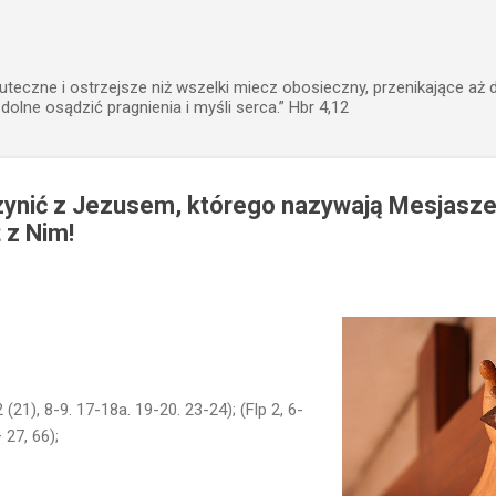
Przejdź do głównej zawartości
uteczne i ostrzejsze niż wszelki miecz obosieczny, przenikające aż 
zdolne osądzić pragnienia i myśli serca.” Hbr 4,12
ynić z Jezusem, którego nazywają Mesjasze
 z Nim!
2 (21), 8-9. 17-18a. 19-20. 23-24); (Flp 2, 6-
– 27, 66);