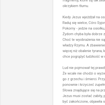
fragmenty, które są tak bl
okrzykiem tłumu.
Kiedy Jezus wjeżdżał na os
Raduj się wielce, Córo Syjon
Pokorny - jedzie na osiołku, 
Żydom chyba była dobrze zn
Choć te wyobrażenia nie są
władzy Rzymu. A zbawienie, k
więcej niż obalenie tyrana,
chce pogrążyć ludzkość w n
Lud nie pojmował tej prawdy.
Że wcale nie chodzi o wyz
go z grzechu i śmierci. Pr
ponownie i krzyczeć zupełni
Słowa znajdujące się na p
Jezus musi zostać zabity, p
być zakończone, objawiła s