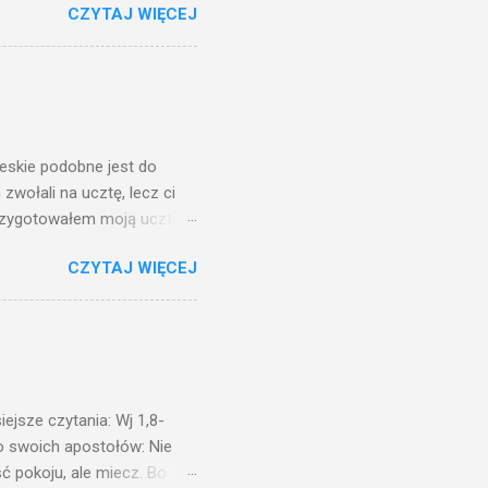
CZYTAJ WIĘCEJ
, jaką wy mierzycie,
 ma, pozbawią go i tego, co
zy po to wnosi się światło,
na świeczniku? Nie ma
świetle jest nam dobrze
ieskie podobne jest do
zwołali na ucztę, lecz ci
przygotowałem moją ucztę:
 to i poszli: jeden na
CZYTAJ WIĘCEJ
. Na to król uniósł się
ł swoim sługom: Uczta
ście na ucztę wszystkich,
obrych. I sala zapełniła się
ejsze czytania: Wj 1,8-
do swoich apostołów: Nie
ć pokoju, ale miecz. Bo