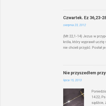
niechaj s
odmierzą
ma. W dzi
Czwartek. Ez 36,23-28
by je po
sierpnia 23, 2012
bowiem ni
znana...A 
(Mt 22,1-14) Jezus w przyp
króla, który wyprawił ucztę
nie chcieli przyjść. Posła
woły i tuczne zwierzęta pobi
swoje pole, drugi do swego k
gniewem. Posłał swe wojska
wprawdzie jest gotowa, lecz 
Nie przyszedłem przyn
których spotkacie. Słudzy ci
lipca 15, 2013
biesiadnikami. Wszedł król, ż
Poniedzi
14.22; Ps
sądźcie, 