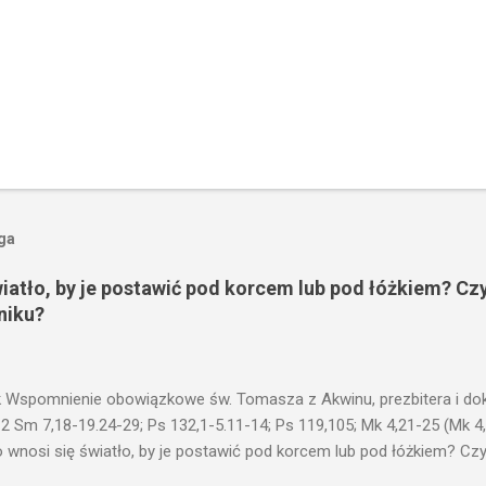
oga
wiatło, by je postawić pod korcem lub pod łóżkiem? Czy
niku?
 Wspomnienie obowiązkowe św. Tomasza z Akwinu, prezbitera i dokt
 2 Sm 7,18-19.24-29; Ps 132,1-5.11-14; Ps 119,105; Mk 4,21-25 (Mk 4
 wnosi się światło, by je postawić pod korcem lub pod łóżkiem? Czy 
niku? Nie ma bowiem nic ukrytego, co by nie miało wyjść na jaw. Kt