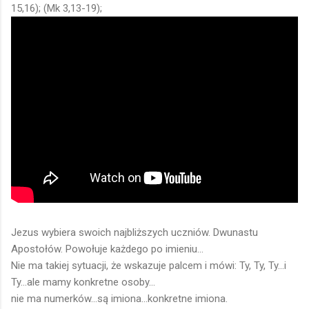
15,16); (Mk 3,13-19);
Jezus wybiera swoich najbliższych uczniów. Dwunastu
Apostołów. Powołuje każdego po imieniu...
Nie ma takiej sytuacji, że wskazuje palcem i mówi: Ty, Ty, Ty...i
Ty...ale mamy konkretne osoby...
nie ma numerków...są imiona...konkretne imiona.