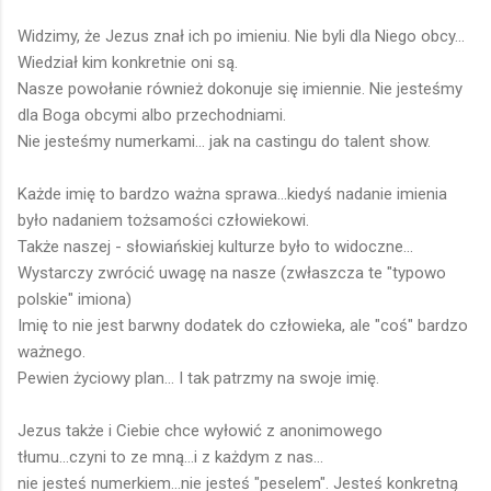
Widzimy, że Jezus znał ich po imieniu. Nie byli dla Niego obcy...
Wiedział kim konkretnie oni są.
Nasze powołanie również dokonuje się imiennie. Nie jesteśmy
dla Boga obcymi albo przechodniami.
Nie jesteśmy numerkami... jak na castingu do talent show.
Każde imię to bardzo ważna sprawa...kiedyś nadanie imienia
było nadaniem tożsamości człowiekowi.
Także naszej - słowiańskiej kulturze było to widoczne...
Wystarczy zwrócić uwagę na nasze (zwłaszcza te "typowo
polskie" imiona)
Imię to nie jest barwny dodatek do człowieka, ale "coś" bardzo
ważnego.
Pewien życiowy plan... I tak patrzmy na swoje imię.
Jezus także i Ciebie chce wyłowić z anonimowego
tłumu...czyni to ze mną...i z każdym z nas...
nie jesteś numerkiem...nie jesteś "peselem". Jesteś konkretną