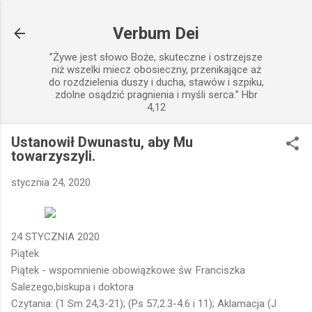
Przejdź do głównej zawartości
Verbum Dei
”Żywe jest słowo Boże, skuteczne i ostrzejsze
niż wszelki miecz obosieczny, przenikające aż
do rozdzielenia duszy i ducha, stawów i szpiku,
zdolne osądzić pragnienia i myśli serca.” Hbr
4,12
Ustanowił Dwunastu, aby Mu
towarzyszyli.
stycznia 24, 2020
24 STYCZNIA 2020
Piątek
Piątek - wspomnienie obowiązkowe św. Franciszka
Salezego,biskupa i doktora
Czytania: (1 Sm 24,3-21); (Ps 57,2.3-4.6 i 11); Aklamacja (J