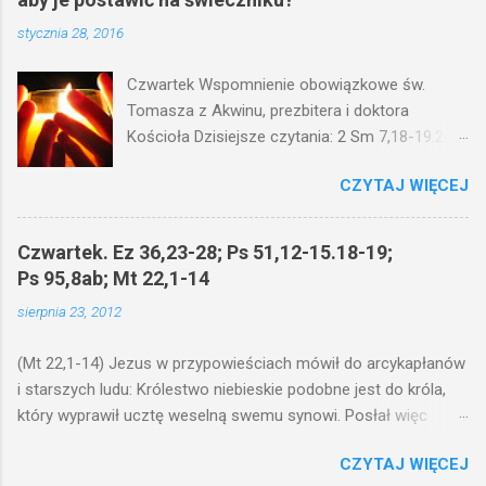
stycznia 28, 2016
Czwartek Wspomnienie obowiązkowe św.
Tomasza z Akwinu, prezbitera i doktora
Kościoła Dzisiejsze czytania: 2 Sm 7,18-19.24-
29; Ps 132,1-5.11-14; Ps 119,105; Mk 4,21-25
CZYTAJ WIĘCEJ
(Mk 4,21-25) Jezus mówił ludowi: Czy po to
wnosi się światło, by je postawić pod korcem
lub pod łóżkiem? Czy nie po to, aby je postawić
Czwartek. Ez 36,23-28; Ps 51,12-15.18-19;
na świeczniku? Nie ma bowiem nic ukrytego, co
Ps 95,8ab; Mt 22,1-14
by nie miało wyjść na jaw. Kto ma uszy do
sierpnia 23, 2012
słuchania, niechaj słucha. I mówił im: Uważajcie
na to, czego słuchacie. Taką samą miarą, jaką
(Mt 22,1-14) Jezus w przypowieściach mówił do arcykapłanów
wy mierzycie, odmierzą wam i jeszcze wam
i starszych ludu: Królestwo niebieskie podobne jest do króla,
dołożą. Bo kto ma, temu będzie dane; a kto nie
który wyprawił ucztę weselną swemu synowi. Posłał więc
ma, pozbawią go i tego, co ma. W dzisiejszym
swoje sługi, żeby zaproszonych zwołali na ucztę, lecz ci nie
fragmencie z Ewangelii Jezus kontynuuje
CZYTAJ WIĘCEJ
chcieli przyjść. Posłał jeszcze raz inne sługi z poleceniem:
przypowieści.... Czy po to wnosi się światło, by