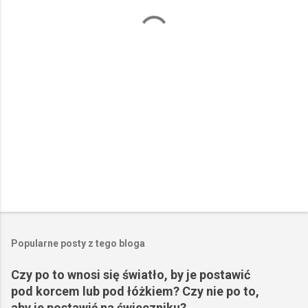
a
r
z
e
Popularne posty z tego bloga
Czy po to wnosi się światło, by je postawić
pod korcem lub pod łóżkiem? Czy nie po to,
aby je postawić na świeczniku?