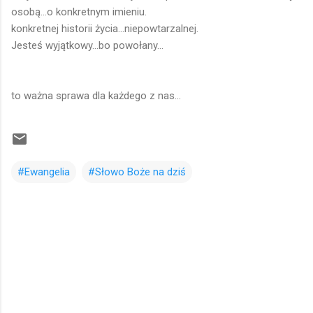
osobą...o konkretnym imieniu.
konkretnej historii życia...niepowtarzalnej.
Jesteś wyjątkowy...bo powołany...
to ważna sprawa dla każdego z nas...
#Ewangelia
#Słowo Boże na dziś
K
o
m
e
n
t