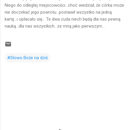
Niego do odległej miejscowości...choć wiedział, że córka może
nie doczekać jego powrotu...postawił wszystko na jedną
kartę...i opłacało się... Te dwa cuda niech będą dla nas pewną
nauką...dla nas wszystkich...ze mną jako pierwszym...
#Słowo Boże na dziś
K
o
m
e
n
t
a
r