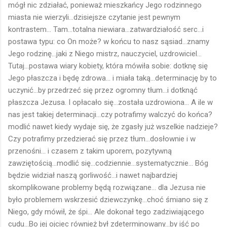
mógł nic zdziałać, ponieważ mieszkańcy Jego rodzinnego
miasta nie wierzyli...dzisiejsze czytanie jest pewnym
kontrastem... Tam...totalna niewiara...zatwardziałość serc...i
postawa typu: co On może? w końcu to nasz sąsiad...znamy
Jego rodzinę...jaki z Niego mistrz, nauczyciel, uzdrowiciel...
Tutaj...postawa wiary kobiety, która mówiła sobie: dotknę się
Jego płaszcza i będę zdrowa... i miała taką...determinację by to
uczynić...by przedrzeć się przez ogromny tłum...i dotknąć
płaszcza Jezusa. I opłacało się...została uzdrowiona... A ile w
nas jest takiej determinacji...czy potrafimy walczyć do końca?
modlić nawet kiedy wydaje się, że zgasły już wszelkie nadzieje?
Czy potrafimy przedzierać się przez tłum...dosłownie i w
przenośni... i czasem z takim uporem, pozytywną
zawziętością...modlić się...codziennie...systematycznie... Bóg
będzie widział naszą gorliwość...i nawet najbardziej
skomplikowane problemy będą rozwiązane... dla Jezusa nie
było problemem wskrzesić dziewczynkę...choć śmiano się z
Niego, gdy mówił, że śpi... Ale dokonał tego zadziwiającego
cudu...Bo jej ojciec również był zdeterminowany...by iść po