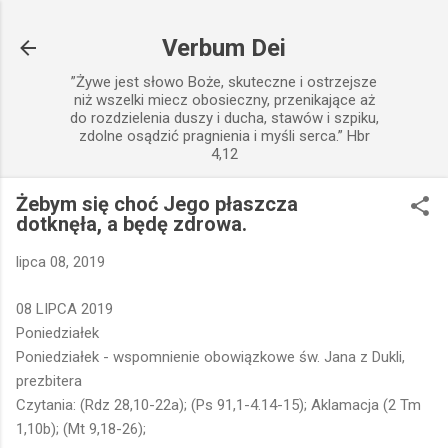
Przejdź do głównej zawartości
Verbum Dei
”Żywe jest słowo Boże, skuteczne i ostrzejsze
niż wszelki miecz obosieczny, przenikające aż
do rozdzielenia duszy i ducha, stawów i szpiku,
zdolne osądzić pragnienia i myśli serca.” Hbr
4,12
Żebym się choć Jego płaszcza
dotknęła, a będę zdrowa.
lipca 08, 2019
08 LIPCA 2019
Poniedziałek
Poniedziałek - wspomnienie obowiązkowe św. Jana z Dukli,
prezbitera
Czytania: (Rdz 28,10-22a); (Ps 91,1-4.14-15); Aklamacja (2 Tm
1,10b); (Mt 9,18-26);