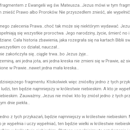
 fragmentem z Ewangelii wg św. Mateusza...Jezus mówi w tym fragm
m znieść Prawo albo Proroków. Nie przyszedłem znieść, ale wypełnić
ednego zalecenia Prawa...choć tak może się niektórym wydawać. Jezu
pełniają się wszystkie proroctwa. Jego narodziny, życie, śmierć no 
ane. Cała historia zbawienia, jaka rozegrała się na kartach Biblii
szystkim co działał, nauczał...
ie zakończyła się...ciągle trwa...bo Jezus żyje...
zeminą, ani jedna jota, ani jedna kreska nie zmieni się w Prawie, aż s
ione w Prawie...nawet jedna mała kreska...
dzisiejszego fragmentu: Ktokolwiek więc zniósłby jedno z tych przy
 ludzi, ten będzie najmniejszy w królestwie niebieskim. A kto je wypeł
niebieskim. Zauważmy...Jezus nie mówi: kto by zniósł jedno z tych pr
m dnie piekła...
 jedno z tych przykazań, będzie najmniejszy w królestwie niebieskim
 je wypełnia i uczy wypełniać, ten będzie wielki w królestwie niebies