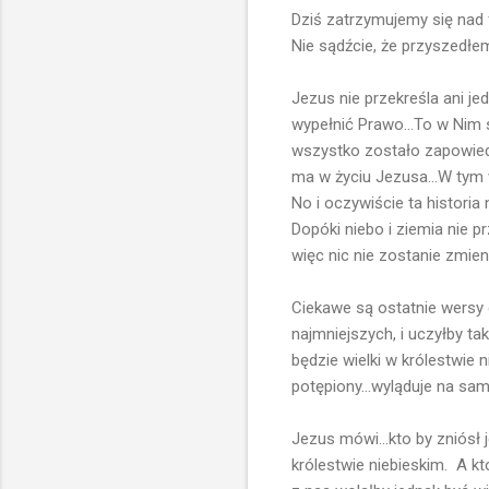
Dziś zatrzymujemy się nad
Nie sądźcie, że przyszedłe
Jezus nie przekreśla ani j
wypełnić Prawo...To w Nim s
wszystko zostało zapowiedzi
ma w życiu Jezusa...W tym w
No i oczywiście ta historia n
Dopóki niebo i ziemia nie pr
więc nic nie zostanie zmien
Ciekawe są ostatnie wersy 
najmniejszych, i uczyłby tak
będzie wielki w królestwie 
potępiony...wyląduje na samy
Jezus mówi...kto by zniósł
królestwie niebieskim. A kto