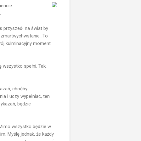
encie:
.
s przyszedł na świat by
i zmartwychwstanie...To
 swój kulminacyjny moment
ię wszystko spełni. Tak,
kazań, choćby
nia i uczy wypełniać, ten
zykazań, będzie
. Mimo wszystko będzie w
kim. Myślę jednak, że każdy