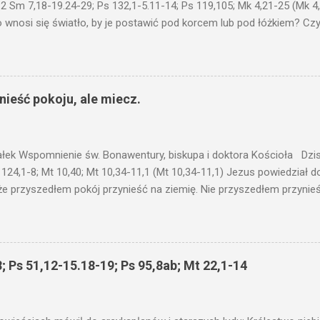
 2 Sm 7,18-19.24-29; Ps 132,1-5.11-14; Ps 119,105; Mk 4,21-25 (Mk 4
 wnosi się światło, by je postawić pod korcem lub pod łóżkiem? Czy 
niku? Nie ma bowiem nic ukrytego, co by nie miało wyjść na jaw. Kt
łucha. I mówił im: Uważajcie na to, czego słuchacie. Taką samą miarą
 wam i jeszcze wam dołożą. Bo kto ma, temu będzie dane; a kto nie
siejszym fragmencie z Ewangelii Jezus kontynuuje przypowieści.... C
ieść pokoju, ale miecz.
stawić pod korcem lub pod łóżkiem? Czy nie po to, aby je postawić 
c ukrytego, co by nie miało wyjść na jaw. Myślę, że przypowieść o 
nawet jeżeli nie jest, prawdy w niej zawarte są...że użyj...
ałek Wspomnienie św. Bonawentury, biskupa i doktora Kościoła Dzisi
 124,1-8; Mt 10,40; Mt 10,34-11,1 (Mt 10,34-11,1) Jezus powiedział 
że przyszedłem pokój przynieść na ziemię. Nie przyszedłem przynieś
łem poróżnić syna z jego ojcem, córkę z matką, synową z teściową; 
 jego domownicy. Kto kocha ojca lub matkę bardziej niż Mnie, nie je
córkę bardziej niż Mnie, nie jest Mnie godzien. Kto nie bierze swego k
 godzien. Kto chce znaleźć swe życie, straci je, a kto straci swe ży
; Ps 51,12-15.18-19; Ps 95,8ab; Mt 22,1-14
as przyjmuje, Mnie przyjmuje; a kto Mnie przyjmuje, przyjmuje Tego, k
 proroka, jako proroka, nagrodę proroka otrzyma. Kto przyjmuje spr
liwego, nagrodę sprawiedliwego otrzyma. Kto poda kubek św...