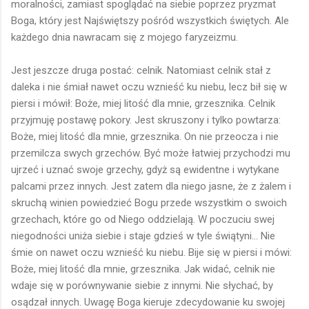
moralności, zamiast spoglądać na siebie poprzez pryzmat
Boga, który jest Najświętszy pośród wszystkich świętych. Ale
każdego dnia nawracam się z mojego faryzeizmu.
Jest jeszcze druga postać: celnik. Natomiast celnik stał z
daleka i nie śmiał nawet oczu wznieść ku niebu, lecz bił się w
piersi i mówił: Boże, miej litość dla mnie, grzesznika. Celnik
przyjmuję postawę pokory. Jest skruszony i tylko powtarza:
Boże, miej litość dla mnie, grzesznika. On nie przeocza i nie
przemilcza swych grzechów. Być może łatwiej przychodzi mu
ujrzeć i uznać swoje grzechy, gdyż są ewidentne i wytykane
palcami przez innych. Jest zatem dla niego jasne, że z żalem i
skruchą winien powiedzieć Bogu przede wszystkim o swoich
grzechach, które go od Niego oddzielają. W poczuciu swej
niegodności uniża siebie i staje gdzieś w tyle świątyni... Nie
śmie on nawet oczu wznieść ku niebu. Bije się w piersi i mówi:
Boże, miej litość dla mnie, grzesznika. Jak widać, celnik nie
wdaje się w porównywanie siebie z innymi. Nie słychać, by
osądzał innych. Uwagę Boga kieruje zdecydowanie ku swojej