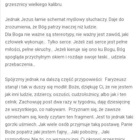
grzesznicy wielkiego kalibru.
Jednak Jezus łamie schemat myślowy słuchaczy. Daje do
zrozumienia, że Bóg patrzy inaczej niż ludzie.
Dla Boga nie ważne są stereotypy, nie ważny jest zawód, jaki
człowiek wykonuje... Tylko serce. Jeżeli zaś serce jest pełne
miłości, pełne skruchy... Jeżeli kieruje się ono ku Bogu, Bóg
spogląda przychylnym okiem i rozdaje swoje łaski... udziela
przebaczenia...
Spójrzmy jednak na dalszą część przypowieści: Faryzeusz
stanął i tak w duszy się modlił: Boże, dziękuję Ci, że nie jestem
jak inni ludzie, zdziercy, oszuści, cudzołożnicy, albo jak i ten
celnik. Zachowuję post dwa razy w tygodniu, daję dziesięcinę
ze wszystkiego, co nabywam. Przyznam się, że zawsze
uśmiecham się, kiedy czytam ten fragment. Jest to jednak taki
gorzki uśmiech. Jak wiele osób przyjmuje taką postawę. Panie
Boże popatrz jaki jestem fajny... Jaki pobożny... Jaki
rozmodlony. Nie to, co wszyscy inni. Ci okropni grzesznicy.