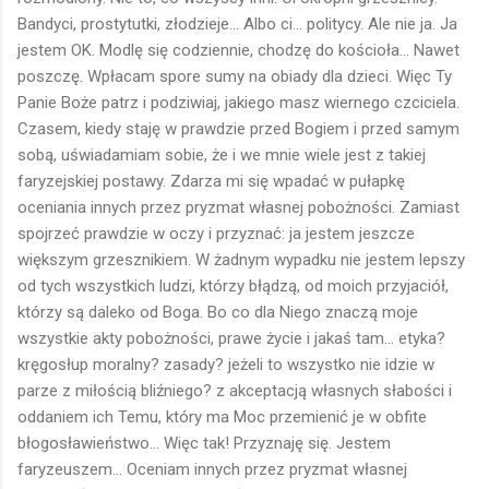
Bandyci, prostytutki, złodzieje... Albo ci... politycy. Ale nie ja. Ja
jestem OK. Modlę się codziennie, chodzę do kościoła... Nawet
poszczę. Wpłacam spore sumy na obiady dla dzieci. Więc Ty
Panie Boże patrz i podziwiaj, jakiego masz wiernego czciciela.
Czasem, kiedy staję w prawdzie przed Bogiem i przed samym
sobą, uświadamiam sobie, że i we mnie wiele jest z takiej
faryzejskiej postawy. Zdarza mi się wpadać w pułapkę
oceniania innych przez pryzmat własnej pobożności. Zamiast
spojrzeć prawdzie w oczy i przyznać: ja jestem jeszcze
większym grzesznikiem. W żadnym wypadku nie jestem lepszy
od tych wszystkich ludzi, którzy błądzą, od moich przyjaciół,
którzy są daleko od Boga. Bo co dla Niego znaczą moje
wszystkie akty pobożności, prawe życie i jakaś tam... etyka?
kręgosłup moralny? zasady? jeżeli to wszystko nie idzie w
parze z miłością bliźniego? z akceptacją własnych słabości i
oddaniem ich Temu, który ma Moc przemienić je w obfite
błogosławieństwo... Więc tak! Przyznaję się. Jestem
faryzeuszem... Oceniam innych przez pryzmat własnej