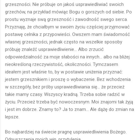
grzeszności. Nie próbuje on jakoś usprawiedliwiać swoich
grzechów, na przykład mówiąc Bogu o gorszych od siebie. Po
prostu wyznaje swą grzeszność i zawodność swego serca.
Przyznaję, że chciałbym w swoim życiu częściej przyjmować
postawę celnika z przypowieści. Owszem mam świadomość
własnej grzeszności, jednak często na wszelkie sposoby
próbuję znaleźć usprawiedliwienie... Albo zrzucić
odpowiedzialność za moje słabości na innych... albo na bliżej
nieokreśloną rzeczywistość, okoliczności. Tymczasem
ideałem jest właśnie to, by w postawie uniżenia przyznać:
jestem grzesznikiem i proszę o wybaczenie. Bez wchodzenia
w szczegóły, bez próby usprawiedliwiania się... że przecież
takie mamy czasy. Wszyscy kradną. Trzeba sobie radzić w
życiu. Przecież trzeba być nowoczesnym. Moi znajomi tak żyją
i jest im dobrze. Znamy to? Ja to znam... Ale dążę do zmian na
lepsze.
Bo najbardziej na świecie pragnę usprawiedliwienia Bożego.
Odpuszczenia moich win, przytulenia