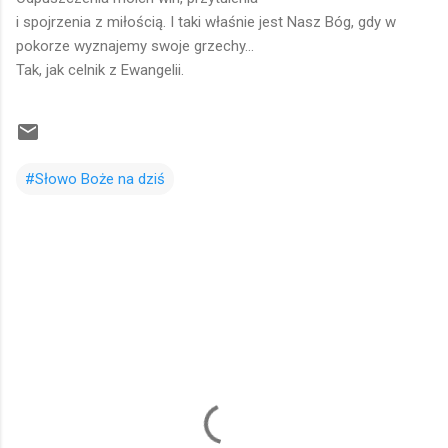
i spojrzenia z miłością. I taki właśnie jest Nasz Bóg, gdy w
pokorze wyznajemy swoje grzechy...
Tak, jak celnik z Ewangelii.
#Słowo Boże na dziś
K
o
m
e
n
t
a
r