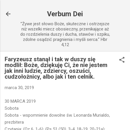
Przejdź do głównej zawartości
Verbum Dei
”Żywe jest słowo Boże, skuteczne i ostrzejsze
niż wszelki miecz obosieczny, przenikające aż
do rozdzielenia duszy i ducha, stawów i szpiku,
zdolne osądzić pragnienia i myśli serca.” Hbr
4,12
Faryzeusz stanął i tak w duszy się
modlił: Boże, dziękuję Ci, że nie jestem
jak inni ludzie, zdziercy, oszuści,
cudzołożnicy, albo jak i ten celnik.
marca 30, 2019
30 MARCA 2019
Sobota
Sobota - wspomnienie dowolne św. Leonarda Murialdo,
prezbitera
Czytania: (Oz 6, 1-6); (Ps 51 (50), 3-4. 18-19. 20-21a);