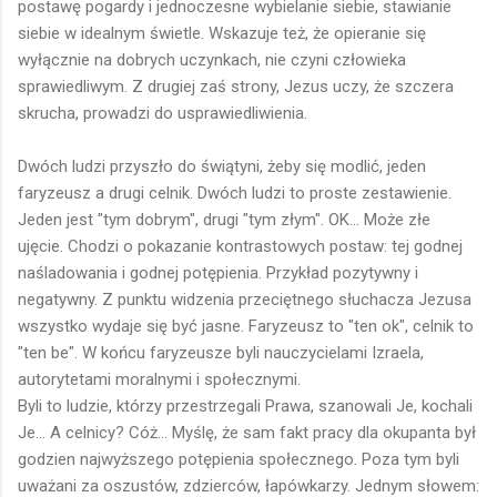
postawę pogardy i jednoczesne wybielanie siebie, stawianie
siebie w idealnym świetle. Wskazuje też, że opieranie się
wyłącznie na dobrych uczynkach, nie czyni człowieka
sprawiedliwym. Z drugiej zaś strony, Jezus uczy, że szczera
skrucha, prowadzi do usprawiedliwienia.
Dwóch ludzi przyszło do świątyni, żeby się modlić, jeden
faryzeusz a drugi celnik. Dwóch ludzi to proste zestawienie.
Jeden jest "tym dobrym", drugi "tym złym". OK... Może złe
ujęcie. Chodzi o pokazanie kontrastowych postaw: tej godnej
naśladowania i godnej potępienia. Przykład pozytywny i
negatywny. Z punktu widzenia przeciętnego słuchacza Jezusa
wszystko wydaje się być jasne. Faryzeusz to "ten ok", celnik to
"ten be". W końcu faryzeusze byli nauczycielami Izraela,
autorytetami moralnymi i społecznymi.
Byli to ludzie, którzy przestrzegali Prawa, szanowali Je, kochali
Je... A celnicy? Cóż... Myślę, że sam fakt pracy dla okupanta był
godzien najwyższego potępienia społecznego. Poza tym byli
uważani za oszustów, zdzierców, łapówkarzy. Jednym słowem: