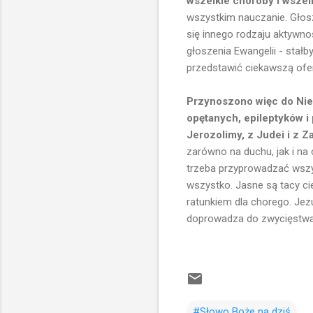
wszelkie choroby i wszel
wszystkim nauczanie. Głos
się innego rodzaju aktywno
głoszenia Ewangelii - stałb
przedstawić ciekawszą ofe
Przynoszono więc do Nieg
opętanych, epileptyków i p
Jerozolimy, z Judei i z Z
zarówno na duchu, jak i na 
trzeba przyprowadzać wszyst
wszystko. Jasne są tacy cie
ratunkiem dla chorego. Jez
doprowadza do zwycięstwa 
#Słowo Boże na dziś