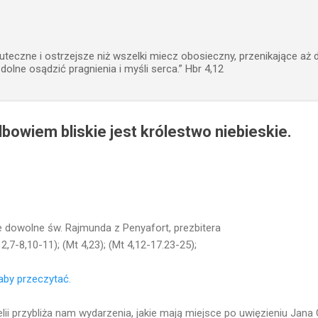
Przejdź do głównej zawartości
uteczne i ostrzejsze niż wszelki miecz obosieczny, przenikające aż 
zdolne osądzić pragnienia i myśli serca.” Hbr 4,12
lbowiem bliskie jest królestwo niebieskie.
 dowolne św. Rajmunda z Penyafort, prezbitera
 2,7-8,10-11); (Mt 4,23); (Mt 4,12-17.23-25);
, aby przeczytać.
ii przybliża nam wydarzenia, jakie mają miejsce po uwięzieniu Jana 