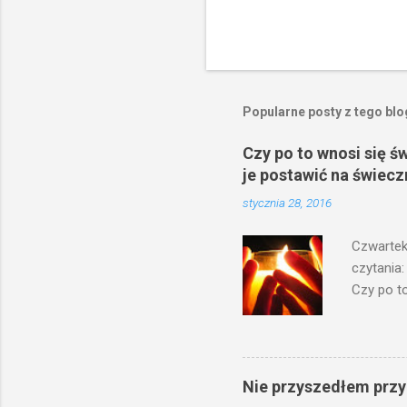
Popularne posty z tego bl
Czy po to wnosi się ś
je postawić na świecz
stycznia 28, 2016
Czwartek
czytania:
Czy po to
na świecz
niechaj s
odmierzą
ma. W dzi
Nie przyszedłem przyn
by je po