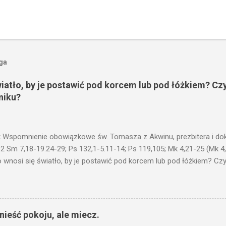
oga
wiatło, by je postawić pod korcem lub pod łóżkiem? Czy
niku?
 Wspomnienie obowiązkowe św. Tomasza z Akwinu, prezbitera i dokt
 2 Sm 7,18-19.24-29; Ps 132,1-5.11-14; Ps 119,105; Mk 4,21-25 (Mk 4
 wnosi się światło, by je postawić pod korcem lub pod łóżkiem? Czy 
niku? Nie ma bowiem nic ukrytego, co by nie miało wyjść na jaw. Kt
łucha. I mówił im: Uważajcie na to, czego słuchacie. Taką samą miarą
 wam i jeszcze wam dołożą. Bo kto ma, temu będzie dane; a kto nie
siejszym fragmencie z Ewangelii Jezus kontynuuje przypowieści.... C
ieść pokoju, ale miecz.
stawić pod korcem lub pod łóżkiem? Czy nie po to, aby je postawić 