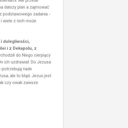
nieniami. Ale przede
na dalszy plan a zajmować
ł z podstawowego zadania -
i wiele z nich może
i dolegliwości,
lei i z Dekapolu, z
ychodzili do Niego cierpiący
On ich uzdrawiał. Do Jezusa
go potrzebują nade
sa, ale to błąd. Jezus jest
 Tak czy owak zawsze