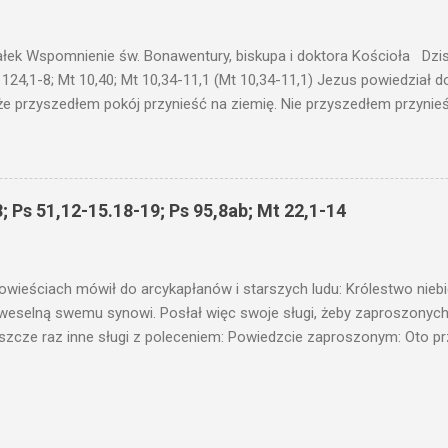
c ukrytego, co by nie miało wyjść na jaw. Myślę, że przypowieść o 
nawet jeżeli nie jest, prawdy w niej zawarte są...że użyj...
ałek Wspomnienie św. Bonawentury, biskupa i doktora Kościoła Dzisi
 124,1-8; Mt 10,40; Mt 10,34-11,1 (Mt 10,34-11,1) Jezus powiedział 
że przyszedłem pokój przynieść na ziemię. Nie przyszedłem przynieś
łem poróżnić syna z jego ojcem, córkę z matką, synową z teściową; 
 jego domownicy. Kto kocha ojca lub matkę bardziej niż Mnie, nie je
córkę bardziej niż Mnie, nie jest Mnie godzien. Kto nie bierze swego k
 godzien. Kto chce znaleźć swe życie, straci je, a kto straci swe ży
; Ps 51,12-15.18-19; Ps 95,8ab; Mt 22,1-14
as przyjmuje, Mnie przyjmuje; a kto Mnie przyjmuje, przyjmuje Tego, k
 proroka, jako proroka, nagrodę proroka otrzyma. Kto przyjmuje spr
liwego, nagrodę sprawiedliwego otrzyma. Kto poda kubek św...
owieściach mówił do arcykapłanów i starszych ludu: Królestwo nieb
 weselną swemu synowi. Posłał więc swoje sługi, żeby zaproszonych 
ł jeszcze raz inne sługi z poleceniem: Powiedzcie zaproszonym: Oto 
te i wszystko jest gotowe. Przyjdźcie na ucztę! Lecz oni zlekceważyli
upiectwa, a inni pochwycili jego sługi i znieważywszy [ich], pozabijali
 i kazał wytracić owych zabójców, a miasto ich spalić. Wtedy rzek
zaproszeni nie byli jej godni. Idźcie więc na rozstajne drogi i zapro