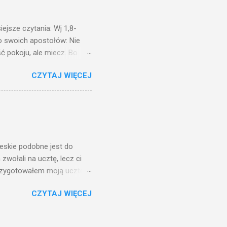
świetle jest nam dobrze
ejsze czytania: Wj 1,8-
do swoich apostołów: Nie
ć pokoju, ale miecz. Bo
i będą nieprzyjaciółmi
CZYTAJ WIĘCEJ
st Mnie godzien. I kto kocha
rzyża, a idzie za Mną, nie
cie z mego powodu, znajdzie
tóry Mnie posłał. Kto
awiedliwego, jako
ieskie podobne jest do
zwołali na ucztę, lecz ci
przygotowałem moją ucztę:
 to i poszli: jeden na
CZYTAJ WIĘCEJ
. Na to król uniósł się
ł swoim sługom: Uczta
ście na ucztę wszystkich,