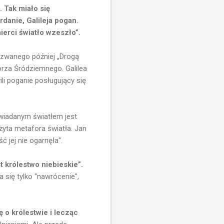
 Tak miało się
danie, Galileja pogan.
mierci światło wzeszło”.
azwanego później „Drogą
orza Śródziemnego. Galilea
i poganie posługujący się
owiadanym światłem jest
żyta metafora światła. Jan
ć jej nie ogarnęła".
t królestwo niebieskie”.
się tylko "nawrócenie",
 o królestwie i lecząc