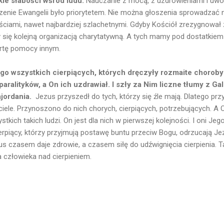
kie słabości wśród ludu.
Nauczanie z mocą, z uzdrowieniami i uwol
zenie Ewangelii było priorytetem. Nie można głoszenia sprowadzać 
ściami, nawet najbardziej szlachetnymi. Gdyby Kościół zrezygnowa
y się kolejną organizacją charytatywną. A tych mamy pod dostatkiem 
rtę pomocy innym.
o wszystkich cierpiących, których dręczyły rozmaite choroby 
aralityków, a On ich uzdrawiał. I szły za Nim liczne tłumy z Gali
ajordania.
Jezus przyszedł do tych, którzy się źle mają. Dlatego prz
ciele. Przynoszono do nich chorych, cierpiących, potrzebujących. A 
kich takich ludzi. On jest dla nich w pierwszej kolejności. I oni Je
rpiący, którzy przyjmują postawę buntu przeciw Bogu, odrzucają Jezu
us czasem daje zdrowie, a czasem siłę do udźwignięcia cierpienia.
człowieka nad cierpieniem.