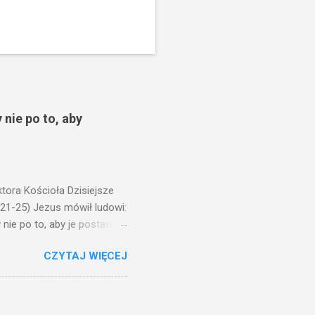
 nie po to, aby
ora Kościoła Dzisiejsze
,21-25) Jezus mówił ludowi:
nie po to, aby je postawić
o ma uszy do słuchania,
CZYTAJ WIĘCEJ
, jaką wy mierzycie,
 ma, pozbawią go i tego, co
zy po to wnosi się światło,
na świeczniku? Nie ma