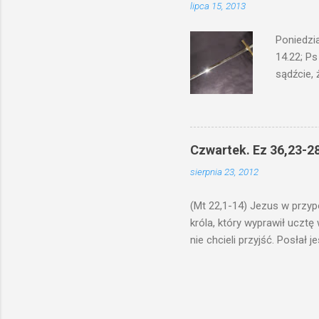
lipca 15, 2013
bowiem ni
znana...A 
Poniedzi
14.22; Ps
sądźcie, 
przyszed
człowieka
syna lub 
jest Mnie
Czwartek. Ez 36,23-28
je. Kto w
sierpnia 23, 2012
przyjmuje
sprawied
(Mt 22,1-14) Jezus w przyp
króla, który wyprawił ucztę
nie chcieli przyjść. Posła
woły i tuczne zwierzęta pobi
swoje pole, drugi do swego k
gniewem. Posłał swe wojska
wprawdzie jest gotowa, lecz 