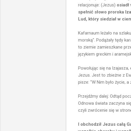
relacjonuje: (Jezus)
osiadł
spełnić słowo proroka Iza
Lud, który siedział w cie
Kafarnaum leżało na szlak
morską". Podążały tędy kar
to ziemie zamieszkane prz
językiem greckim i aramejs
Powołując się na Izajasza,
Jezus. Jest to zbieżne z Ew
pisze: "W Nim było życie, a 
Przejdźmy dalej: Odtąd po
Odnowa świata zaczyna się 
czyli zwrócenie się w stro
I obchodził Jezus całą G