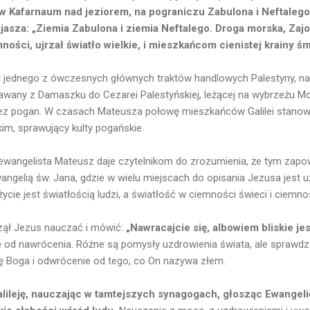
 w Kafarnaum nad jeziorem, na pograniczu Zabulona i Neftalego.
jasza: „Ziemia Zabulona i ziemia Neftalego. Droga morska, Zajor
mności, ujrzał światło wielkie, i mieszkańcom cienistej krainy ś
u jednego z ówczesnych głównych traktów handlowych Palestyny, n
awany z Damaszku do Cezarei Palestyńskiej, leżącej na wybrzeżu M
ez pogan. W czasach Mateusza połowę mieszkańców Galilei stanowil
kim, sprawujący kulty pogańskie.
 ewangelista Mateusz daje czytelnikom do zrozumienia, że tym zap
angelią św. Jana, gdzie w wielu miejscach do opisania Jezusa jest u
życie jest światłością ludzi, a światłość w ciemności świeci i ciemnoś
czął Jezus nauczać i mówić:
„Nawracajcie się, albowiem bliskie jes
od nawrócenia. Różne są pomysły uzdrowienia świata, ale sprawdza 
nę Boga i odwrócenie od tego, co On nazywa złem.
alileję, nauczając w tamtejszych synagogach, głosząc Ewangelię