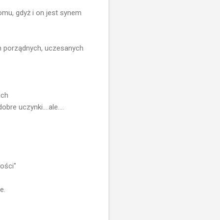
omu, gdyż i on jest synem
ch porządnych, uczesanych
ach
e uczynki....ale....
ości"
:
e.