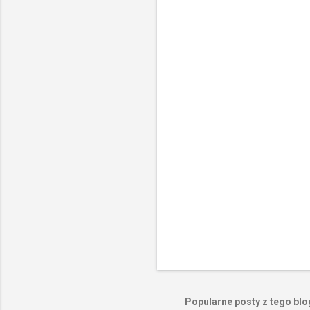
n
t
a
r
z
e
Popularne posty z tego bl