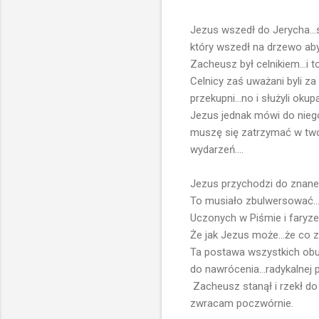
Jezus wszedł do Jerycha...
który wszedł na drzewo ab
Zacheusz był celnikiem...i t
Celnicy zaś uważani byli za 
przekupni...no i służyli ok
Jezus jednak mówi do nieg
muszę się zatrzymać w tw
wydarzeń....
Jezus przychodzi do znaneg
To musiało zbulwersować...
Uczonych w Piśmie i faryzeu
Że jak Jezus może...że co z
Ta postawa wszystkich obu
do nawrócenia...radykalnej 
Zacheusz stanął i rzekł do
zwracam poczwórnie.