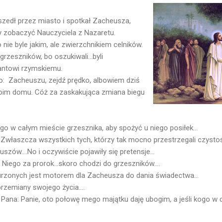
szedł przez miasto i spotkał Zacheusza,
y zobaczyć Nauczyciela z Nazaretu.
o nie byle jakim, ale zwierzchnikiem celników.
grzeszników, bo oszukiwali...byli
upantowi rzymskiemu.
o: Zacheuszu, zejdź prędko, albowiem dziś
oim domu. Cóż za zaskakująca zmiana biegu
o w całym mieście grzesznika, aby spożyć u niego posiłek...
Zwłaszcza wszystkich tych, którzy tak mocno przestrzegali czystośc
szów....No i oczywiście pojawiły się pretensje...
 Niego za prorok...skoro chodzi do grzeszników....
rzonych jest motorem dla Zacheusza do dania świadectwa...
przemiany swojego życia....
 Pana: Panie, oto połowę mego majątku daję ubogim, a jeśli kogo w