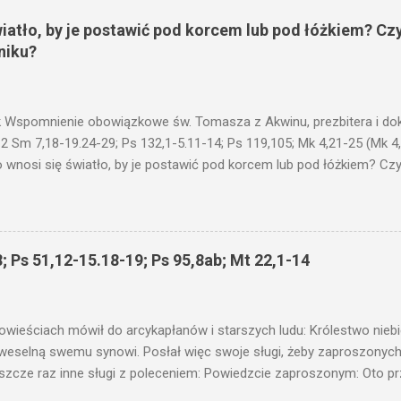
wiatło, by je postawić pod korcem lub pod łóżkiem? Czy
niku?
 Wspomnienie obowiązkowe św. Tomasza z Akwinu, prezbitera i dokt
 2 Sm 7,18-19.24-29; Ps 132,1-5.11-14; Ps 119,105; Mk 4,21-25 (Mk 4
 wnosi się światło, by je postawić pod korcem lub pod łóżkiem? Czy 
niku? Nie ma bowiem nic ukrytego, co by nie miało wyjść na jaw. Kt
łucha. I mówił im: Uważajcie na to, czego słuchacie. Taką samą miarą
 wam i jeszcze wam dołożą. Bo kto ma, temu będzie dane; a kto nie
siejszym fragmencie z Ewangelii Jezus kontynuuje przypowieści.... C
; Ps 51,12-15.18-19; Ps 95,8ab; Mt 22,1-14
stawić pod korcem lub pod łóżkiem? Czy nie po to, aby je postawić 
c ukrytego, co by nie miało wyjść na jaw. Myślę, że przypowieść o 
nawet jeżeli nie jest, prawdy w niej zawarte są...że użyj...
owieściach mówił do arcykapłanów i starszych ludu: Królestwo nieb
 weselną swemu synowi. Posłał więc swoje sługi, żeby zaproszonych 
ł jeszcze raz inne sługi z poleceniem: Powiedzcie zaproszonym: Oto 
te i wszystko jest gotowe. Przyjdźcie na ucztę! Lecz oni zlekceważyli