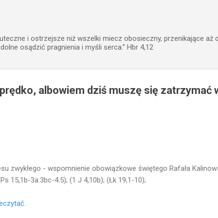
Przejdź do głównej zawartości
uteczne i ostrzejsze niż wszelki miecz obosieczny, przenikające aż 
zdolne osądzić pragnienia i myśli serca.” Hbr 4,12
 prędko, albowiem dziś muszę się zatrzymać 
resu zwykłego - wspomnienie obowiązkowe świętego Rafała Kalinows
(Ps 15,1b-3a.3bc-4.5); (1 J 4,10b); (Łk 19,1-10);
zeczytać.