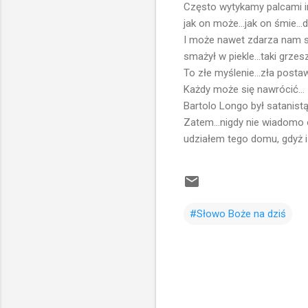
Często wytykamy palcami inny
jak on może...jak on śmie...d
I może nawet zdarza nam si
smażył w piekle...taki grzesz
To złe myślenie...zła postaw
Każdy może się nawrócić...
Bartolo Longo był satanistą
Zatem...nigdy nie wiadomo
udziałem tego domu, gdyż 
#Słowo Boże na dziś
K
o
m
e