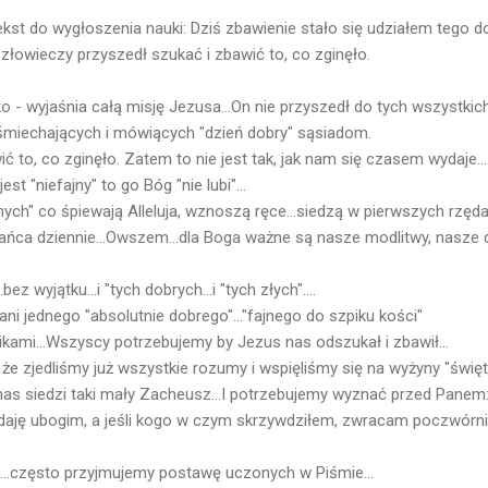
ekst do wygłoszenia nauki: Dziś zbawienie stało się udziałem tego d
owieczy przyszedł szukać i zbawić to, co zginęło.
o - wyjaśnia całą misję Jezusa...On nie przyszedł do tych wszystki
 uśmiechających i mówiących "dzień dobry" sąsiadom.
ć to, co zginęło. Zatem to nie jest tak, jak nam się czasem wydaje...
est "niefajny" to go Bóg "nie lubi"...
ajnych" co śpiewają Alleluja, wznoszą ręce...siedzą w pierwszych rzęd
ańca dziennie...Owszem...dla Boga ważne są nasze modlitwy, nasze dobr
z wyjątku...i "tych dobrych...i "tych złych"....
ani jednego "absolutnie dobrego"..."fajnego do szpiku kości"
ami...Wszyscy potrzebujemy by Jezus nas odszukał i zbawił...
 że zjedliśmy już wszystkie rozumy i wspięliśmy się na wyżyny "święt
as siedzi taki mały Zacheusz...I potrzebujemy wyznać przed Panem
aję ubogim, a jeśli kogo w czym skrzywdziłem, zwracam poczwórni
...często przyjmujemy postawę uczonych w Piśmie...