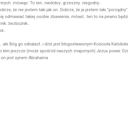
ch...mówiąc: To ten...niedobry...grzeszny...niegodny...
obrze, że nie jestem taki jak on...Dobrze, że ja jestem taki "porządny"
ę odmawiać takiej osobie zbawienia...mówić...ten to na pewno będzi
nik...bezbożnik...
a...
...ale Bóg go odnalazł...i dziś jest błogosławionym Kościoła Katolicki
 o kim jeszcze (może spośród naszych znajomych) Jezus powie: Dziś
i on jest synem Abrahama.