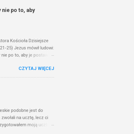
 nie po to, aby
ora Kościoła Dzisiejsze
,21-25) Jezus mówił ludowi:
nie po to, aby je postawić
o ma uszy do słuchania,
CZYTAJ WIĘCEJ
, jaką wy mierzycie,
 ma, pozbawią go i tego, co
zy po to wnosi się światło,
na świeczniku? Nie ma
świetle jest nam dobrze
ieskie podobne jest do
zwołali na ucztę, lecz ci
przygotowałem moją ucztę:
 to i poszli: jeden na