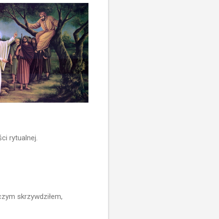
i rytualnej.
 czym skrzywdziłem,