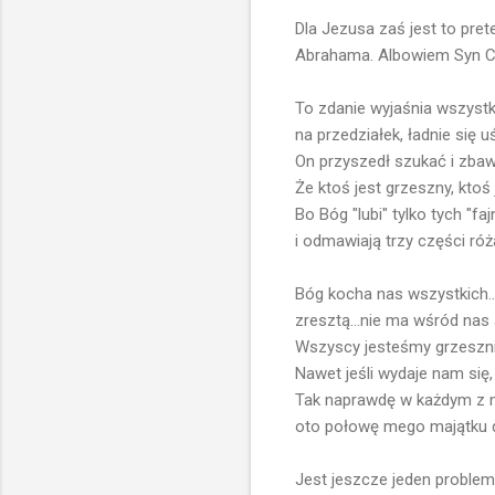
Dla Jezusa zaś jest to pret
Abrahama. Albowiem Syn Czł
To zdanie wyjaśnia wszystk
na przedziałek, ładnie się
On przyszedł szukać i zbawi
Że ktoś jest grzeszny, ktoś j
Bo Bóg "lubi" tylko tych "f
i odmawiają trzy części róż
Bóg kocha nas wszystkich...be
zresztą...nie ma wśród nas 
Wszyscy jesteśmy grzesznik
Nawet jeśli wydaje nam się,
Tak naprawdę w każdym z n
oto połowę mego majątku d
Jest jeszcze jeden problem