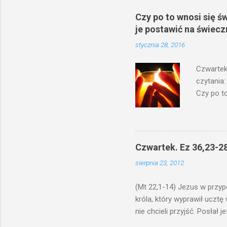
Czy po to wnosi się ś
je postawić na świecz
stycznia 28, 2016
Czwartek
czytania:
Czy po to
na świecz
niechaj s
odmierzą
ma. W dzi
Czwartek. Ez 36,23-28
by je po
sierpnia 23, 2012
bowiem ni
znana...A 
(Mt 22,1-14) Jezus w przyp
króla, który wyprawił ucztę
nie chcieli przyjść. Posła
woły i tuczne zwierzęta pobi