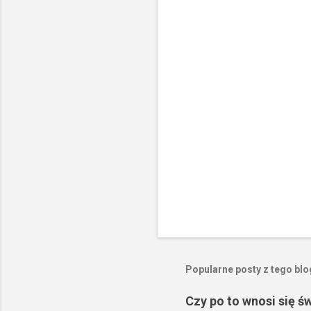
t
a
r
z
e
Popularne posty z tego bl
Czy po to wnosi się ś