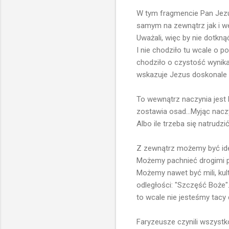
W tym fragmencie Pan Jezu
samym na zewnątrz jak i we
Uważali, więc by nie dotknąć
I nie chodziło tu wcale o p
chodziło o czystość wynika
wskazuje Jezus doskonale od
To wewnątrz naczynia jest 
zostawia osad...Myjąc nacz
Albo ile trzeba się natrudz
Z zewnątrz możemy być idea
Możemy pachnieć drogimi pe
Możemy nawet być mili, kul
odległości: "Szczęść Boże"..
to wcale nie jesteśmy tacy d
Faryzeusze czynili wszystko 