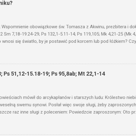
niku?
 Wspomnienie obowiązkowe św. Tomasza z Akwinu, prezbitera i dokt
 2 Sm 7,18-19.24-29; Ps 132,1-5.11-14; Ps 119,105; Mk 4,21-25 (Mk 4
 wnosi się światło, by je postawić pod korcem lub pod łóżkiem? Czy 
niku? Nie ma bowiem nic ukrytego, co by nie miało wyjść na jaw. Kt
łucha. I mówił im: Uważajcie na to, czego słuchacie. Taką samą miarą
 wam i jeszcze wam dołożą. Bo kto ma, temu będzie dane; a kto nie
siejszym fragmencie z Ewangelii Jezus kontynuuje przypowieści.... C
; Ps 51,12-15.18-19; Ps 95,8ab; Mt 22,1-14
stawić pod korcem lub pod łóżkiem? Czy nie po to, aby je postawić 
c ukrytego, co by nie miało wyjść na jaw. Myślę, że przypowieść o 
nawet jeżeli nie jest, prawdy w niej zawarte są...że użyj...
owieściach mówił do arcykapłanów i starszych ludu: Królestwo nieb
 weselną swemu synowi. Posłał więc swoje sługi, żeby zaproszonych 
ł jeszcze raz inne sługi z poleceniem: Powiedzcie zaproszonym: Oto 
te i wszystko jest gotowe. Przyjdźcie na ucztę! Lecz oni zlekceważyli
upiectwa, a inni pochwycili jego sługi i znieważywszy [ich], pozabijali
 i kazał wytracić owych zabójców, a miasto ich spalić. Wtedy rzek