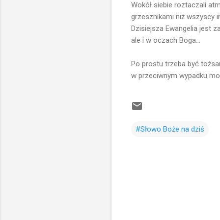
Wokół siebie roztaczali at
grzesznikami niż wszyscy inn
Dzisiejsza Ewangelia jest z
ale i w oczach Boga...
Po prostu trzeba być tożsa
w przeciwnym wypadku moż
#Słowo Boże na dziś
K
o
m
e
n