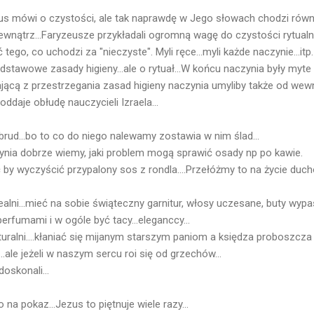
s mówi o czystości, ale tak naprawdę w Jego słowach chodzi równi
wnątrz...Faryzeusze przykładali ogromną wagę do czystości rytualn
 tego, co uchodzi za "nieczyste". Myli ręce...myli każde naczynie...itp.
odstawowe zasady higieny...ale o rytuał...W końcu naczynia były myte 
jącą z przestrzegania zasad higieny naczynia umyliby także od wewną
daje obłudę nauczycieli Izraela...
brud...bo to co do niego nalewamy zostawia w nim ślad...
ynia dobrze wiemy, jaki problem mogą sprawić osady np po kawie.
ić by wyczyścić przypalony sos z rondla....Przełóżmy to na życie duc
lni...mieć na sobie świąteczny garnitur, włosy uczesane, buty wypa
rfumami i w ogóle być tacy...eleganccy...
turalni....kłaniać się mijanym starszym paniom a księdza proboszcza
.ale jeżeli w naszym sercu roi się od grzechów...
oskonali...
na pokaz...Jezus to piętnuje wiele razy...