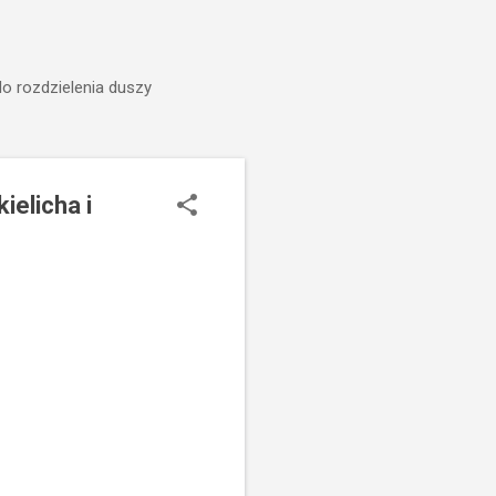
do rozdzielenia duszy
ielicha i