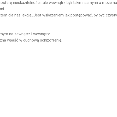
mosferę nieskazitelności...ale wewnątrz byli takimi samymi a może n
i....
atem dla nas lekcją...Jest wskazaniem jak postępować, by być czysty
mym na zewnątrz i wewnątrz...
na wpaść w duchową schizofrenię.