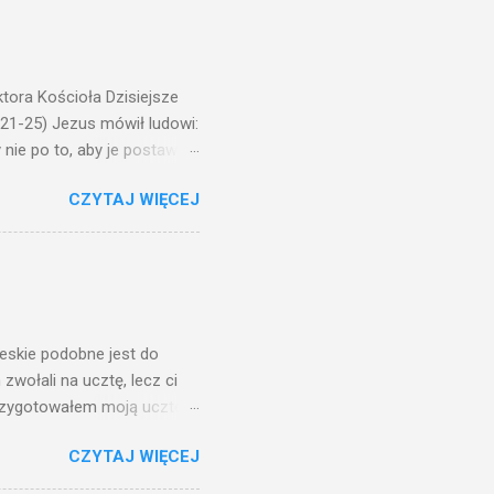
ora Kościoła Dzisiejsze
,21-25) Jezus mówił ludowi:
nie po to, aby je postawić
o ma uszy do słuchania,
CZYTAJ WIĘCEJ
, jaką wy mierzycie,
 ma, pozbawią go i tego, co
zy po to wnosi się światło,
na świeczniku? Nie ma
świetle jest nam dobrze
ieskie podobne jest do
zwołali na ucztę, lecz ci
przygotowałem moją ucztę:
 to i poszli: jeden na
CZYTAJ WIĘCEJ
. Na to król uniósł się
ł swoim sługom: Uczta