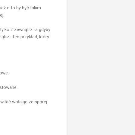
eż o to by być takim
ej.
tylko z zewnątrz...a gdyby
trz...Ten przykład, który
howe.
stowane...
 witać wołając ze sporej