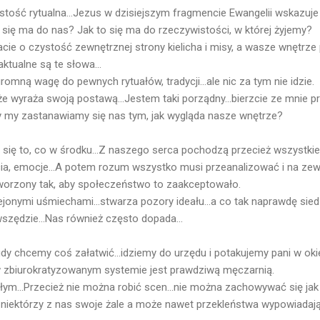
stość rytualna...Jezus w dzisiejszym fragmencie Ewangelii wskazu
o się ma do nas? Jak to się ma do rzeczywistości, w której żyjemy?
cie o czystość zewnętrznej strony kielicha i misy, a wasze wnętrze 
ktualne są te słowa...
gromną wagę do pewnych rytuałów, tradycji...ale nic za tym nie idzie.
że wyraża swoją postawą...Jestem taki porządny...bierzcie ze mnie pr
y my zastanawiamy się nas tym, jak wygląda nasze wnętrze?
y się to, co w środku...Z naszego serca pochodzą przecież wszystki
ia, emocje...A potem rozum wszystko musi przeanalizować i na z
worzony tak, aby społeczeństwo to zaakceptowało.
klejonymi uśmiechami...stwarza pozory ideału...a co tak naprawdę sie
szędzie...Nas również często dopada...
gdy chcemy coś załatwić...idziemy do urzędu i potakujemy pani w ok
w zbiurokratyzowanym systemie jest prawdziwą męczarnią.
ym...Przecież nie można robić scen...nie można zachowywać się jak f
 niektórzy z nas swoje żale a może nawet przekleństwa wypowiadaj