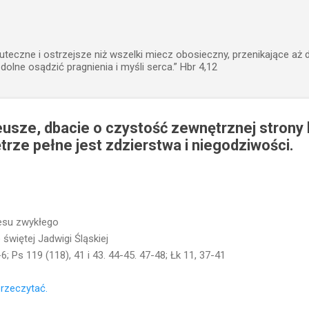
Przejdź do głównej zawartości
uteczne i ostrzejsze niż wszelki miecz obosieczny, przenikające aż 
zdolne osądzić pragnienia i myśli serca.” Hbr 4,12
usze, dbacie o czystość zewnętrznej strony k
trze pełne jest zdzierstwa i niegodziwości.
resu zwykłego
więtej Jadwigi Śląskiej
-6; Ps 119 (118), 41 i 43. 44-45. 47-48; Łk 11, 37-41
 przeczytać.