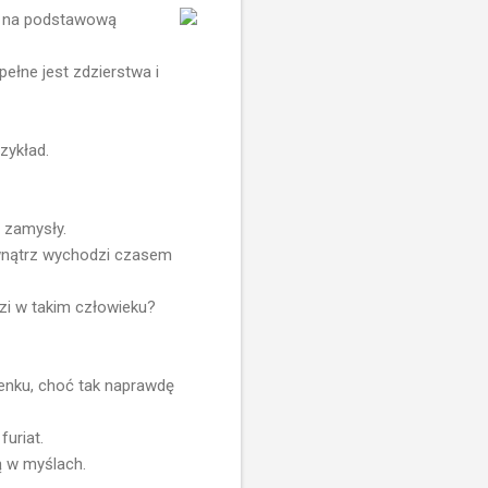
je na podstawową
pełne jest zdzierstwa i
zykład.
e zamysły.
ewnątrz wychodzi czasem
dzi w takim człowieku?
ienku, choć tak naprawdę
uriat.
ą w myślach.