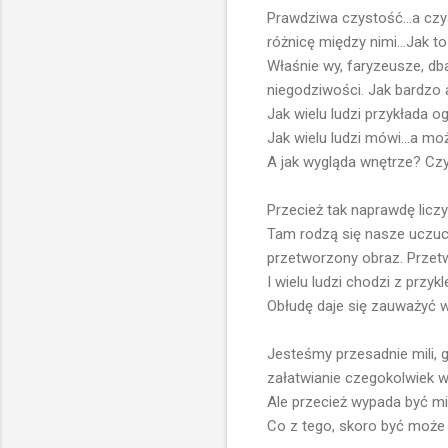
Prawdziwa czystość...a czy
różnicę między nimi...Jak t
Właśnie wy, faryzeusze, dba
niegodziwości. Jak bardzo a
Jak wielu ludzi przykłada o
Jak wielu ludzi mówi...a mo
A jak wygląda wnętrze? Cz
Przecież tak naprawdę licz
Tam rodzą się nasze uczuc
przetworzony obraz. Przet
I wielu ludzi chodzi z przy
Obłudę daje się zauważyć w
Jesteśmy przesadnie mili, 
załatwianie czegokolwiek 
Ale przecież wypada być mił
Co z tego, skoro być może