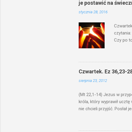
je postawić na świecz
stycznia 28, 2016
Czwartek
czytania:
Czy po to
na świecz
niechaj s
odmierzą
ma. W dzi
Czwartek. Ez 36,23-28
by je po
sierpnia 23, 2012
bowiem ni
znana...A 
(Mt 22,1-14) Jezus w przyp
króla, który wyprawił ucztę
nie chcieli przyjść. Posła
woły i tuczne zwierzęta pobi
swoje pole, drugi do swego k
gniewem. Posłał swe wojska