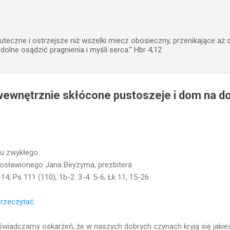
Przejdź do głównej zawartości
uteczne i ostrzejsze niż wszelki miecz obosieczny, przenikające aż 
zdolne osądzić pragnienia i myśli serca.” Hbr 4,12
ewnętrznie skłócone pustoszeje i dom na do
su zwykłego
osławionego Jana Beyzyma, prezbitera
-14; Ps 111 (110), 1b-2. 3-4. 5-6; Łk 11, 15-26
 przeczytać.
iadczamy oskarżeń, że w naszych dobrych czynach kryją się jakieś 