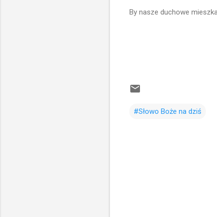
By nasze duchowe mieszkani
#Słowo Boże na dziś
K
o
m
e
n
t