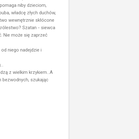
ja pomaga niby dzieciom,
zebuba, władcę złych duchów,
estwo wewnętrznie skłócone
o królestwo? Szatan - siewca
. Nie może się zaprzeć
od niego nadejdzie i
..
ą z wielkim krzykiem...A
ch bezwodnych, szukając