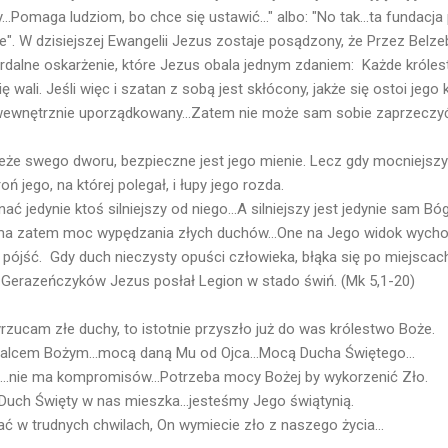
y...Pomaga ludziom, bo chce się ustawić..." albo: "No tak...ta fundac
nie". W dzisiejszej Ewangelii Jezus zostaje posądzony, że Przez Bel
urdalne oskarżenie, które Jezus obala jednym zdaniem: Każde król
 wali. Jeśli więc i szatan z sobą jest skłócony, jakże się ostoi jeg
wewnętrznie uporządkowany...Zatem nie może sam sobie zaprzeczyć
że swego dworu, bezpieczne jest jego mienie. Lecz gdy mocniejszy 
ń jego, na której polegał, i łupy jego rozda.
jedynie ktoś silniejszy od niego...A silniejszy jest jedynie sam Bóg.
a zatem moc wypędzania złych duchów...One na Jego widok wychodz
d pójść. Gdy duch nieczysty opuści człowieka, błąka się po miejsca
 Gerazeńczyków Jezus posłał Legion w stado świń. (Mk 5,1-20)
rzucam złe duchy, to istotnie przyszło już do was królestwo Boże.
alcem Bożym...mocą daną Mu od Ojca...Mocą Ducha Świętego...
m...nie ma kompromisów...Potrzeba mocy Bożej by wykorzenić Zło.
uch Święty w nas mieszka...jesteśmy Jego świątynią.
ć w trudnych chwilach, On wymiecie zło z naszego życia...