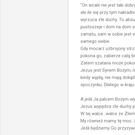
"On wcale nie jest taki dobr
ale ile się przy tym nakrad
wyrzuca złe duchy. To abs
pustoszeje i dom na dom się
zamętu, sam w sobie jest 
samego siebie.
Gdy mocarz uzbrojony strze
pokona go, zabierze całą bro
Zatem szatana może pokonać 
Jezus jest Synem Bożym, m
kiedy wyjdą, nie mają doką
spoczynku. Dlatego w kraju
A jeśli Ja palcem Bożym wy
Jezus wypędza złe duchy p
W tej walce...walce ze Złe
My również mamy tę moc...D
Jeśli będziemy Go przyzywa