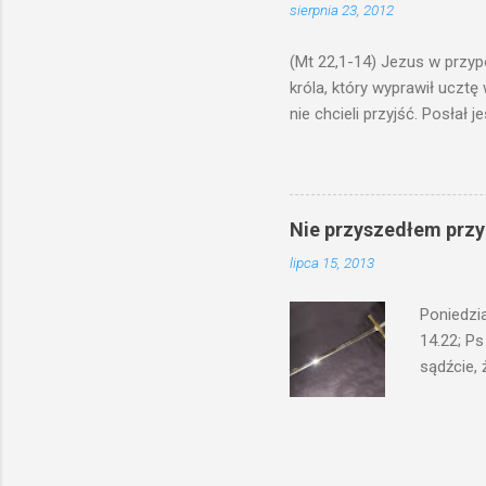
sierpnia 23, 2012
bowiem ni
znana...A 
(Mt 22,1-14) Jezus w przyp
króla, który wyprawił ucztę
nie chcieli przyjść. Posła
woły i tuczne zwierzęta pobi
swoje pole, drugi do swego k
gniewem. Posłał swe wojska
wprawdzie jest gotowa, lecz 
Nie przyszedłem przyn
których spotkacie. Słudzy ci
lipca 15, 2013
biesiadnikami. Wszedł król, ż
Poniedzi
14.22; Ps
sądźcie, 
przyszed
człowieka
syna lub 
jest Mnie