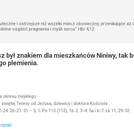
Przejdź do głównej zawartości
uteczne i ostrzejsze niż wszelki miecz obosieczny, przenikające aż 
zdolne osądzić pragnienia i myśli serca.” Hbr 4,12
 był znakiem dla mieszkańców Niniwy, tak b
go plemienia.
ia okresu zwykłego
więtej Teresy od Jezusa, dziewicy i doktora Kościoła
-24. 26-27. 31 – 5, 1; Ps 113 (112), 1b-2. 3-4. 5a i 6-7; Łk 11, 29-32
czytać.