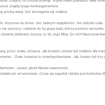
dów...czegoś, co można dotknąć...A jeśli nawet pokażesz takie dowod
zawsze znajdą tysiąc kontrargumentów...
 prostą wiarę...bez domagania się znaków...
ło Jezusowi na słowo...bez żadnych wątpliwości...Inni widzieli cuda...
Ale nie wszyscy...i właśnie do tej grupy ludzi, którzy pomimo wszystko 
otwartej deklaracji Jezusa, co do Jego Misji...Do nich Nauczyciel kie
dany, prócz znaku Jonasza. Jak bowiem Jonasz był znakiem dla mies
emienia. - Znak Jonasza to zmartwychwstanie...Jak Jonasz był trzy d
bieństwo...Jonasz głosił Niniwie nawrócenie...
ziałalność od wezwanie: «Czas się wypełnił i bliskie jest królestwo B