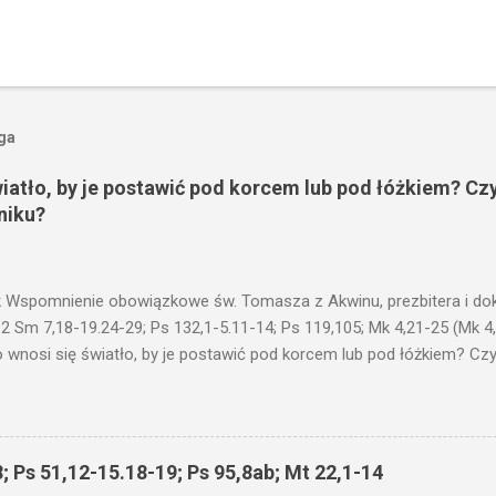
oga
wiatło, by je postawić pod korcem lub pod łóżkiem? Czy
niku?
 Wspomnienie obowiązkowe św. Tomasza z Akwinu, prezbitera i dokt
 2 Sm 7,18-19.24-29; Ps 132,1-5.11-14; Ps 119,105; Mk 4,21-25 (Mk 4
 wnosi się światło, by je postawić pod korcem lub pod łóżkiem? Czy 
niku? Nie ma bowiem nic ukrytego, co by nie miało wyjść na jaw. Kt
łucha. I mówił im: Uważajcie na to, czego słuchacie. Taką samą miarą
 wam i jeszcze wam dołożą. Bo kto ma, temu będzie dane; a kto nie
siejszym fragmencie z Ewangelii Jezus kontynuuje przypowieści.... C
; Ps 51,12-15.18-19; Ps 95,8ab; Mt 22,1-14
stawić pod korcem lub pod łóżkiem? Czy nie po to, aby je postawić 