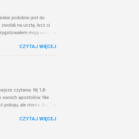
świetle jest nam dobrze
ieskie podobne jest do
zwołali na ucztę, lecz ci
przygotowałem moją ucztę:
 to i poszli: jeden na
CZYTAJ WIĘCEJ
. Na to król uniósł się
ł swoim sługom: Uczta
ście na ucztę wszystkich,
obrych. I sala zapełniła się
ejsze czytania: Wj 1,8-
do swoich apostołów: Nie
ć pokoju, ale miecz. Bo
i będą nieprzyjaciółmi
CZYTAJ WIĘCEJ
st Mnie godzien. I kto kocha
rzyża, a idzie za Mną, nie
cie z mego powodu, znajdzie