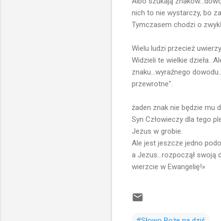
Albo szukają znaków...dowo
nich to nie wystarczy, bo 
Tymczasem chodzi o zwykłą,
Wielu ludzi przecież uwierzy
Widzieli te wielkie dzieła...
znaku...wyraźnego dowodu...
przewrotne".
żaden znak nie będzie mu 
Syn Człowieczy dla tego pl
Jezus w grobie.
Ale jest jeszcze jedno podo
a Jezus...rozpoczął swoją d
wierzcie w Ewangelię!»
#Słowo Boże na dziś