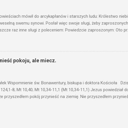
c ukrytego, co by nie miało wyjść na jaw. Myślę, że przypowieść o 
nawet jeżeli nie jest, prawdy w niej zawarte są...że użyj...
owieściach mówił do arcykapłanów i starszych ludu: Królestwo nieb
 weselną swemu synowi. Posłał więc swoje sługi, żeby zaproszonych 
ł jeszcze raz inne sługi z poleceniem: Powiedzcie zaproszonym: Oto 
te i wszystko jest gotowe. Przyjdźcie na ucztę! Lecz oni zlekceważyli
upiectwa, a inni pochwycili jego sługi i znieważywszy [ich], pozabijali
 i kazał wytracić owych zabójców, a miasto ich spalić. Wtedy rzek
zaproszeni nie byli jej godni. Idźcie więc na rozstajne drogi i zapro
ieść pokoju, ale miecz.
 wyszli na drogi i sprowadzili wszystkich, których napotkali: złych i d
eby się pr...
ałek Wspomnienie św. Bonawentury, biskupa i doktora Kościoła Dzisi
 124,1-8; Mt 10,40; Mt 10,34-11,1 (Mt 10,34-11,1) Jezus powiedział 
że przyszedłem pokój przynieść na ziemię. Nie przyszedłem przynieś
łem poróżnić syna z jego ojcem, córkę z matką, synową z teściową; 
 jego domownicy. Kto kocha ojca lub matkę bardziej niż Mnie, nie je
córkę bardziej niż Mnie, nie jest Mnie godzien. Kto nie bierze swego k
 godzien. Kto chce znaleźć swe życie, straci je, a kto straci swe ży