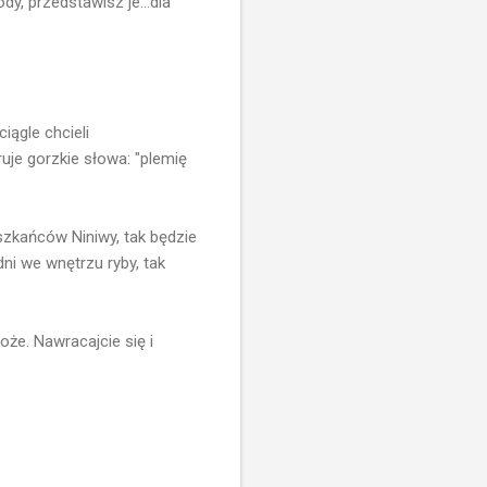
y, przedstawisz je...dla
.
ciągle chcieli
ruje gorzkie słowa: "plemię
zkańców Niniwy, tak będzie
ni we wnętrzu ryby, tak
oże. Nawracajcie się i