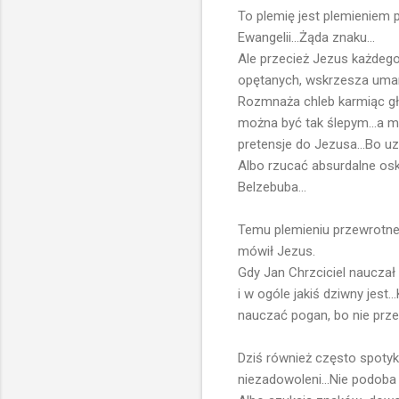
To plemię jest plemieniem
Ewangelii...Żąda znaku...
Ale przecież Jezus każdego 
opętanych, wskrzesza umar
Rozmnaża chleb karmiąc gł
można być tak ślepym...a m
pretensje do Jezusa...Bo uz
Albo rzucać absurdalne os
Belzebuba...
Temu plemieniu przewrotne
mówił Jezus.
Gdy Jan Chrzciciel nauczał n
i w ogóle jakiś dziwny jest
nauczać pogan, bo nie przest
Dziś również często spotyk
niezadowoleni...Nie podoba i