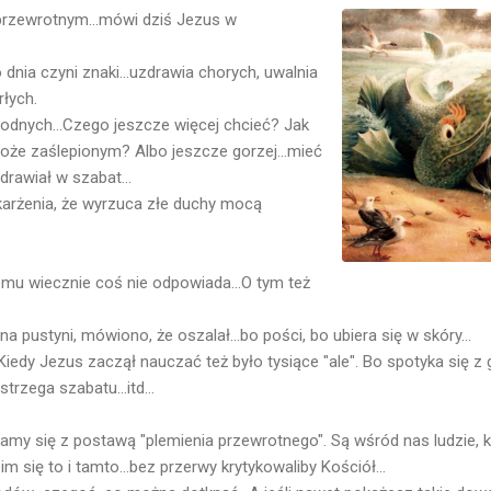
 przewrotnym...mówi dziś Jezus w
dnia czyni znaki...uzdrawia chorych, uwalnia
łych.
odnych...Czego jeszcze więcej chcieć? Jak
oże zaślepionym? Albo jeszcze gorzej...mieć
drawiał w szabat...
karżenia, że wyrzuca złe duchy mocą
mu wiecznie coś nie odpowiada...O tym też
a pustyni, mówiono, że oszalał...bo pości, bo ubiera się w skóry...
...Kiedy Jezus zaczął nauczać też było tysiące "ale". Bo spotyka się z
rzega szabatu...itd...
amy się z postawą "plemienia przewrotnego". Są wśród nas ludzie, k
m się to i tamto...bez przerwy krytykowaliby Kościół...