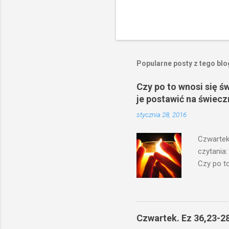
Popularne posty z tego bl
Czy po to wnosi się ś
je postawić na świecz
stycznia 28, 2016
Czwartek
czytania:
Czy po to
na świecz
niechaj s
odmierzą
ma. W dzi
Czwartek. Ez 36,23-28
by je po