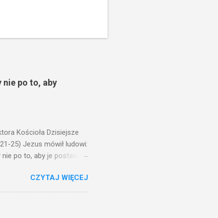
 nie po to, aby
ora Kościoła Dzisiejsze
,21-25) Jezus mówił ludowi:
nie po to, aby je postawić
o ma uszy do słuchania,
CZYTAJ WIĘCEJ
, jaką wy mierzycie,
 ma, pozbawią go i tego, co
zy po to wnosi się światło,
na świeczniku? Nie ma