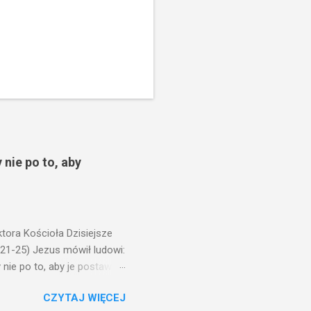
 nie po to, aby
ora Kościoła Dzisiejsze
,21-25) Jezus mówił ludowi:
nie po to, aby je postawić
o ma uszy do słuchania,
CZYTAJ WIĘCEJ
, jaką wy mierzycie,