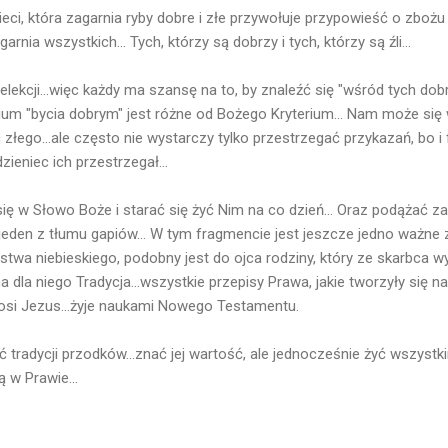
eci, która zagarnia ryby dobre i złe przywołuje przypowieść o zbożu 
arnia wszystkich... Tych, którzy są dobrzy i tych, którzy są źli...
lekcji...więc każdy ma szansę na to, by znaleźć się "wśród tych dob
ium "bycia dobrym" jest różne od Bożego Kryterium... Nam może się
c złego...ale często nie wystarczy tylko przestrzegać przykazań, bo i
zieniec ich przestrzegał...
ę w Słowo Boże i starać się żyć Nim na co dzień... Oraz podążać z
 jeden z tłumu gapiów... W tym fragmencie jest jeszcze jedno ważne 
lestwa niebieskiego, podobny jest do ojca rodziny, który ze skarbca
a dla niego Tradycja...wszystkie przepisy Prawa, jakie tworzyły się na 
osi Jezus...żyje naukami Nowego Testamentu.
ać tradycji przodków...znać jej wartość, ale jednocześnie żyć wszystk
ą w Prawie...