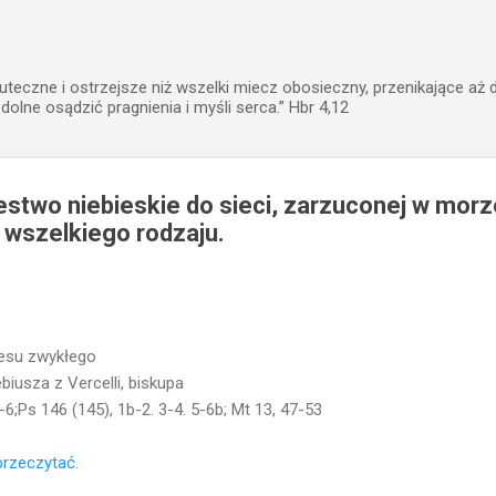
Przejdź do głównej zawartości
uteczne i ostrzejsze niż wszelki miecz obosieczny, przenikające aż 
zdolne osądzić pragnienia i myśli serca.” Hbr 4,12
estwo niebieskie do sieci, zarzuconej w morze
y wszelkiego rodzaju.
resu zwykłego
usza z Vercelli, biskupa
1-6;Ps 146 (145), 1b-2. 3-4. 5-6b; Mt 13, 47-53
 przeczytać.