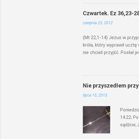
odmierzą
ma. W dzi
Czwartek. Ez 36,23-28
by je po
sierpnia 23, 2012
bowiem ni
znana...A 
(Mt 22,1-14) Jezus w przyp
króla, który wyprawił ucztę
nie chcieli przyjść. Posła
woły i tuczne zwierzęta pobi
swoje pole, drugi do swego k
gniewem. Posłał swe wojska
wprawdzie jest gotowa, lecz 
Nie przyszedłem przyn
których spotkacie. Słudzy ci
lipca 15, 2013
biesiadnikami. Wszedł król, ż
Poniedzi
14.22; Ps
sądźcie, 
przyszed