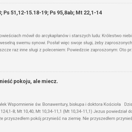
 wam i jeszcze wam dołożą. Bo kto ma, temu będzie dane; a kto nie
siejszym fragmencie z Ewangelii Jezus kontynuuje przypowieści.... C
; Ps 51,12-15.18-19; Ps 95,8ab; Mt 22,1-14
stawić pod korcem lub pod łóżkiem? Czy nie po to, aby je postawić 
c ukrytego, co by nie miało wyjść na jaw. Myślę, że przypowieść o 
nawet jeżeli nie jest, prawdy w niej zawarte są...że użyj...
owieściach mówił do arcykapłanów i starszych ludu: Królestwo nieb
 weselną swemu synowi. Posłał więc swoje sługi, żeby zaproszonych 
ł jeszcze raz inne sługi z poleceniem: Powiedzcie zaproszonym: Oto 
te i wszystko jest gotowe. Przyjdźcie na ucztę! Lecz oni zlekceważyli
upiectwa, a inni pochwycili jego sługi i znieważywszy [ich], pozabijali
 i kazał wytracić owych zabójców, a miasto ich spalić. Wtedy rzek
zaproszeni nie byli jej godni. Idźcie więc na rozstajne drogi i zapro
ieść pokoju, ale miecz.
 wyszli na drogi i sprowadzili wszystkich, których napotkali: złych i d
eby się pr...
ałek Wspomnienie św. Bonawentury, biskupa i doktora Kościoła Dzisi
 124,1-8; Mt 10,40; Mt 10,34-11,1 (Mt 10,34-11,1) Jezus powiedział 
że przyszedłem pokój przynieść na ziemię. Nie przyszedłem przynieś
łem poróżnić syna z jego ojcem, córkę z matką, synową z teściową; 