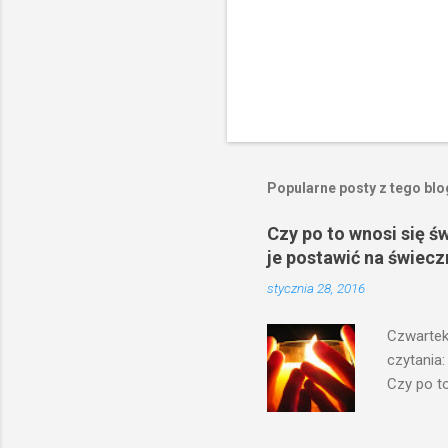
Popularne posty z tego bl
Czy po to wnosi się ś
je postawić na świecz
stycznia 28, 2016
Czwartek
czytania:
Czy po to
na świecz
niechaj s