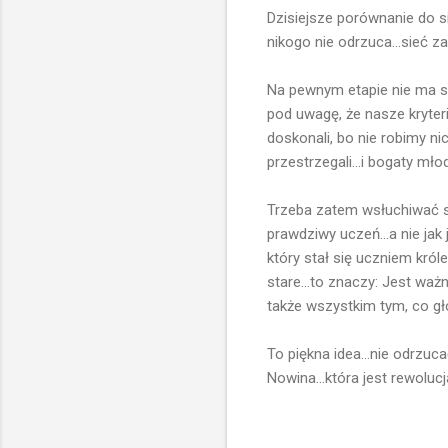
Dzisiejsze porównanie do si
nikogo nie odrzuca...sieć zag
Na pewnym etapie nie ma se
pod uwagę, że nasze kryter
doskonali, bo nie robimy ni
przestrzegali...i bogaty młod
Trzeba zatem wsłuchiwać si
prawdziwy uczeń...a nie jak
który stał się uczniem kró
stare...to znaczy: Jest ważn
także wszystkim tym, co gł
To piękna idea...nie odrzuc
Nowina...która jest rewolucj