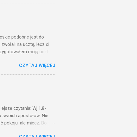
 ma, pozbawią go i tego, co
zy po to wnosi się światło,
na świeczniku? Nie ma
świetle jest nam dobrze
ieskie podobne jest do
zwołali na ucztę, lecz ci
przygotowałem moją ucztę:
 to i poszli: jeden na
CZYTAJ WIĘCEJ
. Na to król uniósł się
ł swoim sługom: Uczta
ście na ucztę wszystkich,
obrych. I sala zapełniła się
ejsze czytania: Wj 1,8-
do swoich apostołów: Nie
ć pokoju, ale miecz. Bo
i będą nieprzyjaciółmi
CZYTAJ WIĘCEJ