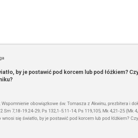
oga
wiatło, by je postawić pod korcem lub pod łóżkiem? Czy
niku?
 Wspomnienie obowiązkowe św. Tomasza z Akwinu, prezbitera i dokt
 2 Sm 7,18-19.24-29; Ps 132,1-5.11-14; Ps 119,105; Mk 4,21-25 (Mk 4
 wnosi się światło, by je postawić pod korcem lub pod łóżkiem? Czy 
niku? Nie ma bowiem nic ukrytego, co by nie miało wyjść na jaw. Kt
łucha. I mówił im: Uważajcie na to, czego słuchacie. Taką samą miarą