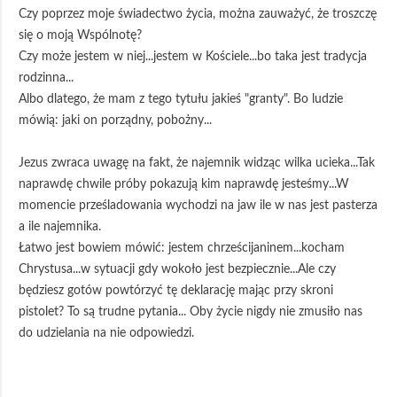
Czy poprzez moje świadectwo życia, można zauważyć, że troszczę
się o moją Wspólnotę?
Czy może jestem w niej...jestem w Kościele...bo taka jest tradycja
rodzinna...
Albo dlatego, że mam z tego tytułu jakieś "granty". Bo ludzie
mówią: jaki on porządny, pobożny...
Jezus zwraca uwagę na fakt, że najemnik widząc wilka ucieka...Tak
naprawdę chwile próby pokazują kim naprawdę jesteśmy...W
momencie prześladowania wychodzi na jaw ile w nas jest pasterza
a ile najemnika.
Łatwo jest bowiem mówić: jestem chrześcijaninem...kocham
Chrystusa...w sytuacji gdy wokoło jest bezpiecznie...Ale czy
będziesz gotów powtórzyć tę deklarację mając przy skroni
pistolet? To są trudne pytania... Oby życie nigdy nie zmusiło nas
do udzielania na nie odpowiedzi.