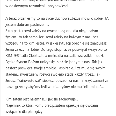
w dosłownym rozumieniu przypowieści....
A teraz przenieśmy to na życie duchowe...Jezus mówi o sobie: JA
jestem dobrym pasterzem...
Skro pasterzowi zależy na owcach...są one dla niego całym
życiem...to tak samo Jezusowi zależy na każdym z nas...bez
względu na to kim jesteś, w jakiej sytuacji obecnie się znajdujesz.
Jemu zależy na Tobie. Do tego stopnia, że poświęcił wszystko to
KIM JEST...dla Ciebie...i dla mnie...dla nas...dla wszystkich ludzi.
Będąc Synem Bożym uniżył się...stał się jednym z nas...Tak jak
pasterz poświęca swoje ambicje... aspiracje...i zajmuje się swoim
stadem...inwestuje w rozwój swojego stada każdy grosz...Tak
Jezus... "zainwestował" siebie...i poszedł za nas na krzyż...umarł za
nasze grzechy...byśmy byli wolni... byśmy nie musieli umierać...
Kim zatem jest najemnik...i jak się zachowuje...
Najemnik to ktoś, komu płacą...zatem opiekuje się owcami
wyłącznie dla pieniędzy.