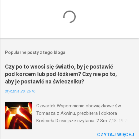
Popularne posty z tego bloga
Czy po to wnosi się światło, by je postawić
pod korcem lub pod łóżkiem? Czy nie po to,
aby je postawić na świeczniku?
stycznia 28, 2016
Czwartek Wspomnienie obowiązkowe św.
Tomasza z Akwinu, prezbitera i doktora
Kościoła Dzisiejsze czytania: 2 Sm 7,18-19.24-
29; Ps 132,1-5.11-14; Ps 119,105; Mk 4,21-25
CZYTAJ WIĘCEJ
(Mk 4,21-25) Jezus mówił ludowi: Czy po to