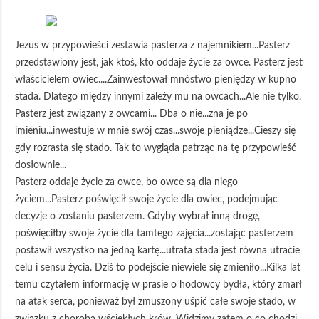
Jezus w przypowieści zestawia pasterza z najemnikiem...Pasterz
przedstawiony jest, jak ktoś, kto oddaje życie za owce. Pasterz jest
właścicielem owiec....Zainwestował mnóstwo pieniędzy w kupno
stada. Dlatego między innymi zależy mu na owcach...Ale nie tylko.
Pasterz jest związany z owcami... Dba o nie...zna je po
imieniu...inwestuje w mnie swój czas...swoje pieniądze...Cieszy się
gdy rozrasta się stado. Tak to wygląda patrząc na tę przypowieść
dosłownie...
Pasterz oddaje życie za owce, bo owce są dla niego
życiem...Pasterz poświęcił swoje życie dla owiec, podejmując
decyzje o zostaniu pasterzem. Gdyby wybrał inną drogę,
poświęciłby swoje życie dla tamtego zajęcia...zostając pasterzem
postawił wszystko na jedną kartę...utrata stada jest równa utracie
celu i sensu życia. Dziś to podejście niewiele się zmieniło...Kilka lat
temu czytałem informację w prasie o hodowcy bydła, który zmarł
na atak serca, ponieważ był zmuszony uśpić całe swoje stado, w
związku z chorobą wściekłych krów. Widzimy zatem o co chodzi