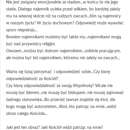
Nie jest związany emocjonalnie ze stadem...w końcu to nie jego
stado. Dlatego najemnik ucieka przed wilkiem, bo bardziej zależy
mu na własnej skórze niż na cudzych owcach...Kim są najemnicy
w naszym życiu? W życiu duchowym? Odpowiedź może wywołać
sporo niepokoju...
Bowiem najemnikami możemy być także my...najemnikami mogą
być nasi przywódcy religijni.
Owszem...można być dobrym najemnikiem...solidnie pracującym,
ale można być też najemnikiem, któremu nie zależy na owcach...
Warto się tutaj zatrzymać i odpowiedzieć sobie...Czy biorę
odpowiedzialność za Kościół?
Czy biorę odpowiedzialność za swoją Wspólnotę? Wcale nie
muszę być liderem...nie muszę być biskupem, nie muszę zajmować
żadnego stanowiska...Bo przecież zawsze znajdzie się ktoś, dla
kogo mogę być autorytetem...Ktoś, kto patrząc na mnie...widzi
obraz całego Kościoła...
Jaki jest ten obraz? Jaki Kościół widzi patrząc na mnie?