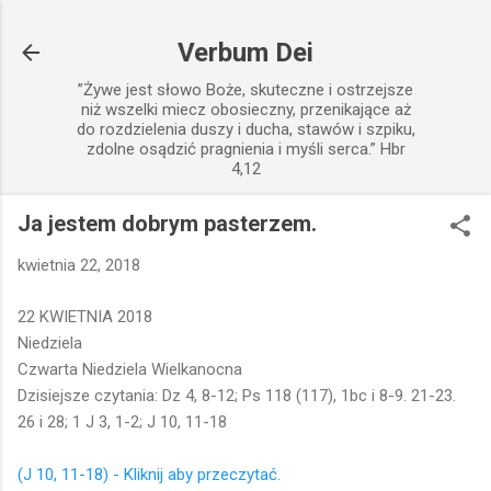
Przejdź do głównej zawartości
Verbum Dei
”Żywe jest słowo Boże, skuteczne i ostrzejsze
niż wszelki miecz obosieczny, przenikające aż
do rozdzielenia duszy i ducha, stawów i szpiku,
zdolne osądzić pragnienia i myśli serca.” Hbr
4,12
Ja jestem dobrym pasterzem.
kwietnia 22, 2018
22 KWIETNIA 2018
Niedziela
Czwarta Niedziela Wielkanocna
Dzisiejsze czytania: Dz 4, 8-12; Ps 118 (117), 1bc i 8-9. 21-23.
26 i 28; 1 J 3, 1-2; J 10, 11-18
(J 10, 11-18) - Kliknij aby przeczytać.