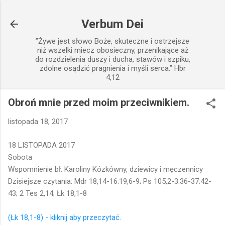
Przejdź do głównej zawartości
Verbum Dei
”Żywe jest słowo Boże, skuteczne i ostrzejsze
niż wszelki miecz obosieczny, przenikające aż
do rozdzielenia duszy i ducha, stawów i szpiku,
zdolne osądzić pragnienia i myśli serca.” Hbr
4,12
Obroń mnie przed moim przeciwnikiem.
listopada 18, 2017
18 LISTOPADA 2017
Sobota
Wspomnienie bł. Karoliny Kózkówny, dziewicy i męczennicy
Dzisiejsze czytania: Mdr 18,14-16.19,6-9; Ps 105,2-3.36-37.42-
43; 2 Tes 2,14; Łk 18,1-8
(Łk 18,1-8) - kliknij aby przeczytać.