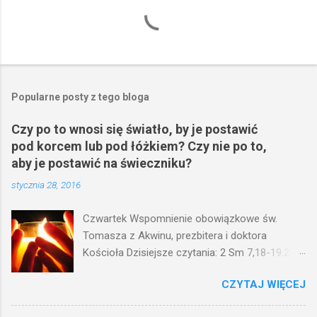
Popularne posty z tego bloga
Czy po to wnosi się światło, by je postawić
pod korcem lub pod łóżkiem? Czy nie po to,
aby je postawić na świeczniku?
stycznia 28, 2016
Czwartek Wspomnienie obowiązkowe św.
Tomasza z Akwinu, prezbitera i doktora
Kościoła Dzisiejsze czytania: 2 Sm 7,18-19.24-
29; Ps 132,1-5.11-14; Ps 119,105; Mk 4,21-25
CZYTAJ WIĘCEJ
(Mk 4,21-25) Jezus mówił ludowi: Czy po to
wnosi się światło, by je postawić pod korcem