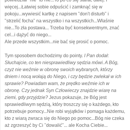
więcej...Łatwiej sobie odpuścić i zamknąć się w
pokoju...wywiesić kartkę z napisem "don't disturb"
i
"strzelić focha" na wszystko i na wszystkich...Właśnie
nie...To zła postawa...
Trzeba być konsekwentnym, znać
cel...i dążyć do niego...
Ale przede wszystkim...nie bać się prosić o pomoc.
Tym sposobem dochodzimy do pointy.
I Pan dodał:
Słuchajcie, co ten niesprawiedliwy sędzia mówi. A Bóg,
czyż nie weźmie w obronę swoich wybranych, którzy
dniem i nocą wołają do Niego, i czy będzie zwlekał w ich
sprawie? Powiadam wam, że prędko weźmie ich w
obronę. Czy jednak Syn Człowieczy znajdzie wiarę na
ziemi, gdy przyjdzie?
Jezus pokazuje, że Bóg jest
sprawiedliwym sędzią, który troszczy się o każdego, kto
potrzebuje pomocy...Nie robi wyjątków i pomaga każdemu,
kto z wiarą zwraca się do Niego po pomoc...Bóg nie czeka
aż zgrzeszyć by Ci "dowalić"... ale Kocha Ciebie...