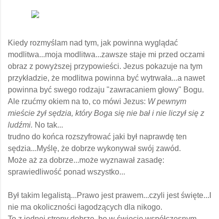
Kiedy rozmyślam nad tym, jak powinna wyglądać
modlitwa...moja modlitwa...zawsze staje mi przed oczami
obraz z powyższej przypowieści. Jezus pokazuje na tym
przykładzie, że modlitwa powinna być wytrwała...a nawet
powinna być swego rodzaju "zawracaniem głowy" Bogu.
Ale rzućmy okiem na to, co mówi Jezus:
W pewnym
mieście żył sędzia, który Boga się nie bał i nie liczył się z
ludźmi.
No tak...
trudno do końca rozszyfrować jaki był naprawdę ten
sędzia...Myślę, że dobrze wykonywał swój zawód.
Może aż za dobrze...może wyznawał zasadę:
sprawiedliwość ponad wszystko...
Był takim legalistą...Prawo jest prawem...czyli jest święte...I
nie ma okoliczności łagodzących dla nikogo.
To z jednej strony dobrze, bo w świecie współczesnym