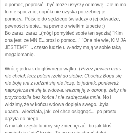
o pomoc, poprosić...być może usłyszy odmowę...ale mimo
to nie spocznie, dopóki nie uzyska potrzebnej jej
pomocy...Pójście do sędziego świadczy o jej odwadze,
pewności siebie...na pewno o wielkim tupecie :)
Bo zaraz, zaraz...(mógł pomyśleć sobie ten sędzia) "Kim
ona jest, że MNIE...prosi o pomoc..."
"Ona nie wie, KIM JA
JESTEM?" ... często ludzie u władzy mają w sobie taką
megalomanię.
Wrócę jednak do głównego wątku :)
Przez pewien czas
nie chciał; lecz potem rzekł do siebie: Chociaż Boga się
nie boję ani z ludźmi się nie liczę, to jednak, ponieważ
naprzykrza mi się ta wdowa, wezmę ją w obronę, żeby nie
przychodziła bez końca i nie zadręczała mnie.
No i
widzimy, że w końcu wdowa dopięła swego...była
uparta...wiedziała, jaki cel chce osiągnąć...i po prostu
dążyła do niego.
A my tak często lubimy się zniechęcać...bo jak ktoś
powiedział "nie" to nie...To po co się starać dalej.
I