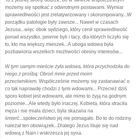
możemy się spotkać z odwrotnymi postawami.
Wymiar
sprawiedliwości jest zrelatywizowany i skorumpowany...W
porządku patologie były zawsze...
Nawet w czasach
Jezusa...więc obok sędziego, który cenił sprawiedliwość
ponad wszystko, pewnie byli i tacy, dla których liczyło się
to, kto ma większy mieszek...A uboga wdowa była
pozbawiona wszelkich możliwości obrony interesów...
W tym samym mieście żyła wdowa, która przychodziła do
niego z prośbą: Obroń mnie przed moim
przeciwnikiem.
Współcześnie możemy się zastanawiać o
co tak naprawdę chodzi z tymi wdowami...
Przecież dziś
sporo kobiet jest wdowami, ale mimo to żyją na godnym
poziomie...Ale wtedy było inaczej.
Kobieta, która straciła
męża i nie miała dzieci, była skazana na
śmierć...społeczeństwo jej nie pomagało.
Bo to do rodziny
należał ten obowiązek...Dlatego Jezus lituje się nad
wdową z Nain i wskrzesza jej syna.