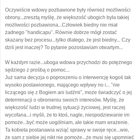
Oczywiście wdowy pozbawione były również możliwości
obrony...zresztą myślę, że większość ubogich była takiej
możliwości pozbawiona...Człowiek biedny nie miał
żadnego "handicapu". Równie dobrze mógł zostać
skazany bez procesu...tylko dlatego, że jest biedny...
Czy
dziś jest inaczej? To pytanie pozostawiam otwartym...
W każdym razie...uboga wdowa przychodzi do potężnego
sędziego z prośbą o pomoc...
Już sama decyzja o poproszeniu o interwencję kogoś tak
wysoko postawionego, mającego wpływy
no i... "nie
liczącego się z Bogiem ani ludźmi", może świadczyć o jej
determinacji o obronieniu swoich interesów. Myślę, że
większość ludzi w trudnej sytuacji życiowej, jest raczej
wycofana...i myśli, że to ktoś, nagle, niespodziewanie im
pomoże...być może uogólniam, ale takie mam wrażenie.
Ta kobieta postanawia wziąć sprawy w swoje ręce...wie,
że sam z siebie jej nikt nie pomoże...że musi się upomnieć