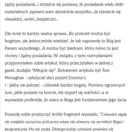
żądzy posiadania...i strzeżcie się postawy, że posiadanie wielu dóbr
materialnych zapewni wam absolutnie wszystko...że staniecie się
niezależni...wolni...bezpieczni...
Dla mnie to bardzo ważna sprawa...Bo przecież można być
bogatym, ale jednocześnie wiedzieć, że tak naprawdę to Bóg jest
Panem wszystkiego...A można być biednym, który mimo to jest
chciwy i żądny posiadania. W związku z tymi rozmyślaniami
przypomniałem sobie artykuł, który przeczytałem w jednej z
gazet...bodajże "Miłujcie się!". Bohaterem artykułu był Tom
Monaghan - założyciel sieci pizzerii Domino's
i - jakby nie patrzeć - człowiek bardzo bogaty. Pomimo ogromnych
sum, jakie posiada na koncie, nie wyparł się wartości...a w
wywiadzie podkreśla, że wiara w Boga jest fundamentem jego życia.
Pozwolę sobie przytoczyć krótki fragment wywiadu: "
Człowiek nigdy
nie znajdzie szczęścia, jeśli przez wiarę nie otworzy się na miłość Boga i
bezgranicznie Mu nie zaufa. Dlatego każdy człowiek powinien się