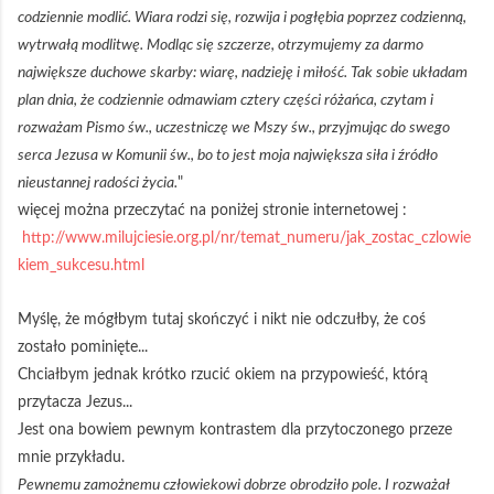
codziennie modlić. Wiara rodzi się, rozwija i pogłębia poprzez codzienną,
wytrwałą modlitwę. Modląc się szczerze, otrzymujemy za darmo
największe duchowe skarby: wiarę, nadzieję i miłość. Tak sobie układam
plan dnia, że codziennie odmawiam cztery części różańca, czytam i
rozważam Pismo św., uczestniczę we Mszy św., przyjmując do swego
serca Jezusa w Komunii św., bo to jest moja największa siła i źródło
nieustannej radości życia.
"
więcej można przeczytać na poniżej stronie internetowej :
http://www.milujciesie.org.pl/nr/temat_numeru/jak_zostac_czlowie
kiem_sukcesu.html
Myślę, że mógłbym tutaj skończyć i nikt nie odczułby, że coś
zostało pominięte...
Chciałbym jednak krótko rzucić okiem na przypowieść, którą
przytacza Jezus...
Jest ona bowiem pewnym kontrastem dla przytoczonego przeze
mnie przykładu.
Pewnemu zamożnemu człowiekowi dobrze obrodziło pole. I rozważał