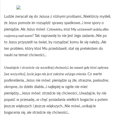
Ludzie zwracali się do Jezusa z różnymi prośbami...Niektórzy myśleli,
że Jezus pomoże im rozsądzić sprawy spadkowe...i inne spory o
pieniądze. Ale Jezus mówi:
Człowieku, któż Mię ustanowił sędzią albo
rozjemcą nad wami?
Tak naprawdę to nie jest Jego zadanie...Nie po
to Jezus przyszedł na świat, by rozsądzać komu ile się należy...Ale
ten problem, który ktoś Mu przedstawił, stał się pretekstem do
nauki na temat chciwości...
Uważajcie i strzeżcie się wszelkiej chciwości, bo nawet gdy ktoś opływa
[we wszystko], życie jego nie jest zależne od jego mienia.
Co warte
podkreślenia...Jezus nie mówi: pieniądze są złe, straszne, paskudne,
okropne...to dzieło diabła...i najlepiej w ogóle nie mieć
pieniędzy....Jezus mówi: strzeżcie się chciwości...Uważajcie, by nie
popaść w przesadę...w chęć posiadania wielkich bogactw a potem
jeszcze większych i jeszcze większych...Nie mówi...unikajcie
bogacenia się, ale strzeżcie się chciwości...