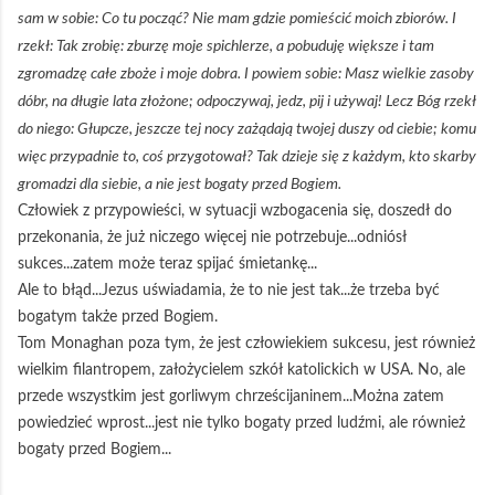
sam w sobie: Co tu począć? Nie mam gdzie pomieścić moich zbiorów. I
rzekł: Tak zrobię: zburzę moje spichlerze, a pobuduję większe i tam
zgromadzę całe zboże i moje dobra. I powiem sobie: Masz wielkie zasoby
dóbr, na długie lata złożone; odpoczywaj, jedz, pij i używaj! Lecz Bóg rzekł
do niego: Głupcze, jeszcze tej nocy zażądają twojej duszy od ciebie; komu
więc przypadnie to, coś przygotował? Tak dzieje się z każdym, kto skarby
gromadzi dla siebie, a nie jest bogaty przed Bogiem.
Człowiek z przypowieści, w sytuacji wzbogacenia się, doszedł do
przekonania, że już niczego więcej nie potrzebuje...odniósł
sukces...zatem może teraz spijać śmietankę...
Ale to błąd...Jezus uświadamia, że to nie jest tak...że trzeba być
bogatym także przed Bogiem.
Tom Monaghan poza tym, że jest człowiekiem sukcesu, jest również
wielkim filantropem, założycielem szkół katolickich w USA. No, ale
przede wszystkim jest gorliwym chrześcijaninem...Można zatem
powiedzieć wprost...jest nie tylko bogaty przed ludźmi, ale również
bogaty przed Bogiem...