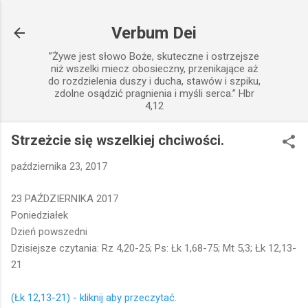
Przejdź do głównej zawartości
Verbum Dei
”Żywe jest słowo Boże, skuteczne i ostrzejsze
niż wszelki miecz obosieczny, przenikające aż
do rozdzielenia duszy i ducha, stawów i szpiku,
zdolne osądzić pragnienia i myśli serca.” Hbr
4,12
Strzeżcie się wszelkiej chciwości.
października 23, 2017
23 PAŹDZIERNIKA 2017
Poniedziałek
Dzień powszedni
Dzisiejsze czytania: Rz 4,20-25; Ps: Łk 1,68-75; Mt 5,3; Łk 12,13-
21
(Łk 12,13-21) - kliknij aby przeczytać.