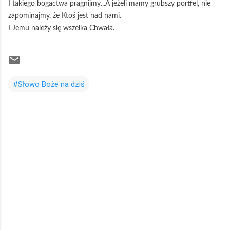
I takiego bogactwa pragnijmy...A jeżeli mamy grubszy portfel, nie
zapominajmy, że Ktoś jest nad nami.
I Jemu należy się wszelka Chwała.
#Słowo Boże na dziś
K
o
m
e
n
t
a
r
z