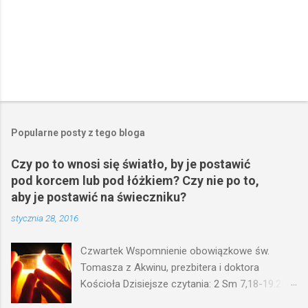
Popularne posty z tego bloga
Czy po to wnosi się światło, by je postawić
pod korcem lub pod łóżkiem? Czy nie po to,
aby je postawić na świeczniku?
stycznia 28, 2016
Czwartek Wspomnienie obowiązkowe św.
Tomasza z Akwinu, prezbitera i doktora
Kościoła Dzisiejsze czytania: 2 Sm 7,18-19.24-
29; Ps 132,1-5.11-14; Ps 119,105; Mk 4,21-25