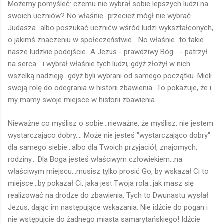
Możemy pomyśleć: czemu nie wybrał sobie lepszych ludzi na
swoich uczniów? No właśnie...przecież mógł nie wybrać
Judasza...albo poszukać uczniów wśród ludzi wykształconych,
o jakimś znaczeniu w społeczeństwie... No właśnie...to takie
nasze ludzkie podejście...A Jezus - prawdziwy Bóg... - patrzył
na serca... i wybrał właśnie tych ludzi, gdyż złożył w nich
wszelką nadzieję...gdyż byli wybrani od samego początku. Mieli
swoją rolę do odegrania w historii zbawienia...To pokazuje, że i
my mamy swoje miejsce w historii zbawienia...
Nieważne co myślisz o sobie...nieważne, że myślisz: nie jestem
wystarczająco dobry.... Może nie jesteś "wystarczająco dobry"
dla samego siebie...albo dla Twoich przyjaciół, znajomych,
rodziny... Dla Boga jesteś właściwym człowiekiem...na
właściwym miejscu...musisz tylko prosić Go, by wskazał Ci to
miejsce...by pokazał Ci, jaka jest Twoja rola...jak masz się
realizować na drodze do zbawienia. Tych to Dwunastu wysłał
Jezus, dając im następujące wskazania: Nie idźcie do pogan i
nie wstępujcie do żadnego miasta samarytańskiego! Idźcie