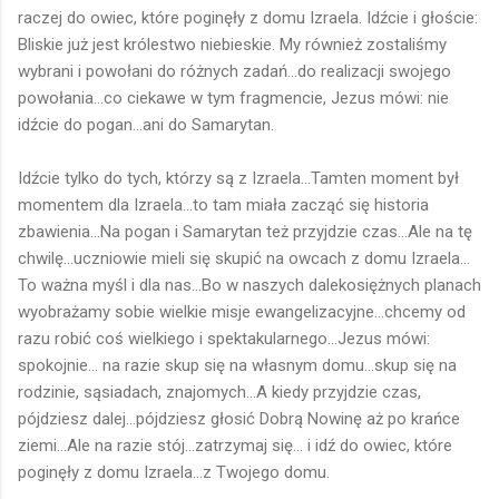
raczej do owiec, które poginęły z domu Izraela. Idźcie i głoście:
Bliskie już jest królestwo niebieskie. My również zostaliśmy
wybrani i powołani do różnych zadań...do realizacji swojego
powołania...co ciekawe w tym fragmencie, Jezus mówi: nie
idźcie do pogan...ani do Samarytan.
Idźcie tylko do tych, którzy są z Izraela...Tamten moment był
momentem dla Izraela...to tam miała zacząć się historia
zbawienia...Na pogan i Samarytan też przyjdzie czas...Ale na tę
chwilę...uczniowie mieli się skupić na owcach z domu Izraela...
To ważna myśl i dla nas...Bo w naszych dalekosiężnych planach
wyobrażamy sobie wielkie misje ewangelizacyjne...chcemy od
razu robić coś wielkiego i spektakularnego...Jezus mówi:
spokojnie... na razie skup się na własnym domu...skup się na
rodzinie, sąsiadach, znajomych...A kiedy przyjdzie czas,
pójdziesz dalej...pójdziesz głosić Dobrą Nowinę aż po krańce
ziemi...Ale na razie stój...zatrzymaj się... i idź do owiec, które
poginęły z domu Izraela...z Twojego domu.