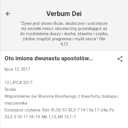
Przejdź do głównej zawartości
Verbum Dei
”Żywe jest słowo Boże, skuteczne i ostrzejsze
niż wszelki miecz obosieczny, przenikające aż
do rozdzielenia duszy i ducha, stawów i szpiku,
zdolne osądzić pragnienia i myśli serca.” Hbr
4,12
Oto imiona dwunastu apostołów...
lipca 12, 2017
12 LIPCA 2017
Środa
Wspomnienie św. Brunona Bonifacego z Kwerfurtu, biskupa i
męczennika
Dzisiejsze czytania: Rdz 41,55-57.42,5-7.14-15a.17-24a; Ps
33,2-3.10-11.18-19; Mk 1,15; Mt 10,1-7