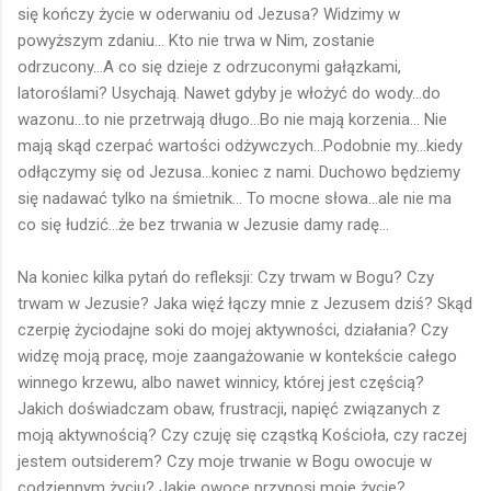
się kończy życie w oderwaniu od Jezusa? Widzimy w
powyższym zdaniu... Kto nie trwa w Nim, zostanie
odrzucony...A co się dzieje z odrzuconymi gałązkami,
latoroślami? Usychają. Nawet gdyby je włożyć do wody...do
wazonu...to nie przetrwają długo...Bo nie mają korzenia... Nie
mają skąd czerpać wartości odżywczych...Podobnie my...kiedy
odłączymy się od Jezusa...koniec z nami. Duchowo będziemy
się nadawać tylko na śmietnik... To mocne słowa...ale nie ma
co się łudzić...że bez trwania w Jezusie damy radę...
Na koniec kilka pytań do refleksji: Czy trwam w Bogu? Czy
trwam w Jezusie? Jaka więź łączy mnie z Jezusem dziś? Skąd
czerpię życiodajne soki do mojej aktywności, działania? Czy
widzę moją pracę, moje zaangażowanie w kontekście całego
winnego krzewu, albo nawet winnicy, której jest częścią?
Jakich doświadczam obaw, frustracji, napięć związanych z
moją aktywnością? Czy czuję się cząstką Kościoła, czy raczej
jestem outsiderem? Czy moje trwanie w Bogu owocuje w
codziennym życiu? Jakie owoce przynosi moje życie?