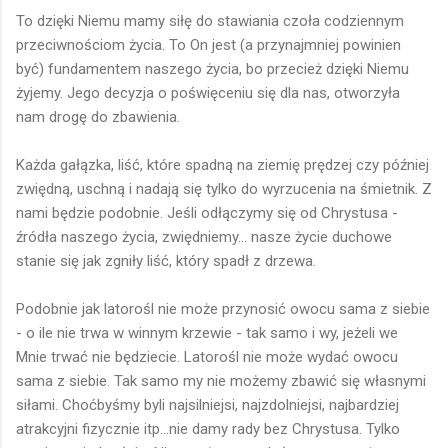
To dzięki Niemu mamy siłę do stawiania czoła codziennym
przeciwnościom życia. To On jest (a przynajmniej powinien
być) fundamentem naszego życia, bo przecież dzięki Niemu
żyjemy. Jego decyzja o poświęceniu się dla nas, otworzyła
nam drogę do zbawienia.
Każda gałązka, liść, które spadną na ziemię prędzej czy później
zwiędną, uschną i nadają się tylko do wyrzucenia na śmietnik. Z
nami będzie podobnie. Jeśli odłączymy się od Chrystusa -
źródła naszego życia, zwiędniemy... nasze życie duchowe
stanie się jak zgniły liść, który spadł z drzewa.
Podobnie jak latorośl nie może przynosić owocu sama z siebie
- o ile nie trwa w winnym krzewie - tak samo i wy, jeżeli we
Mnie trwać nie będziecie. Latorośl nie może wydać owocu
sama z siebie. Tak samo my nie możemy zbawić się własnymi
siłami. Choćbyśmy byli najsilniejsi, najzdolniejsi, najbardziej
atrakcyjni fizycznie itp...nie damy rady bez Chrystusa. Tylko