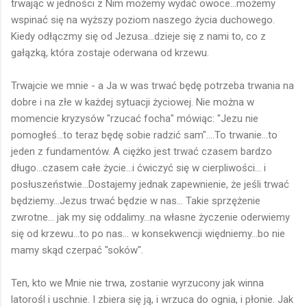
trwając w jedności z Nim możemy wydać owoce...możemy
wspinać się na wyższy poziom naszego życia duchowego.
Kiedy odłączmy się od Jezusa...dzieje się z nami to, co z
gałązką, która zostaje oderwana od krzewu.
Trwajcie we mnie - a Ja w was trwać będę potrzeba trwania na
dobre i na złe w każdej sytuacji życiowej. Nie można w
momencie kryzysów "rzucać focha" mówiąc: "Jezu nie
pomogłeś...to teraz będę sobie radzić sam"....To trwanie...to
jeden z fundamentów. A ciężko jest trwać czasem bardzo
długo...czasem całe życie...i ćwiczyć się w cierpliwości... i
posłuszeństwie...Dostajemy jednak zapewnienie, że jeśli trwać
będziemy...Jezus trwać będzie w nas... Takie sprzężenie
zwrotne... jak my się oddalimy...na własne życzenie oderwiemy
się od krzewu...to po nas... w konsekwencji więdniemy...bo nie
mamy skąd czerpać "soków".
Ten, kto we Mnie nie trwa, zostanie wyrzucony jak winna
latorośl i uschnie. I zbiera się ją, i wrzuca do ognia, i płonie. Jak