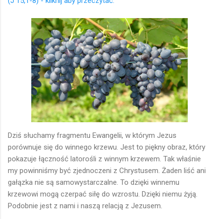
(J 15,1-8) - kliknij aby przeczytać.
Dziś słuchamy fragmentu Ewangelii, w którym Jezus
porównuje się do winnego krzewu. Jest to piękny obraz, który
pokazuje łączność latorośli z winnym krzewem. Tak właśnie
my powinniśmy być zjednoczeni z Chrystusem. Żaden liść ani
gałązka nie są samowystarczalne. To dzięki winnemu
krzewowi mogą czerpać siłę do wzrostu. Dzięki niemu żyją.
Podobnie jest z nami i naszą relacją z Jezusem.