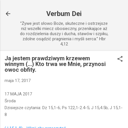
Przejdź do głównej zawartości
Verbum Dei
”Żywe jest słowo Boże, skuteczne i ostrzejsze
niż wszelki miecz obosieczny, przenikające aż
do rozdzielenia duszy i ducha, stawów i szpiku,
zdolne osądzić pragnienia i myśli serca.” Hbr
4,12
Ja jestem prawdziwym krzewem
winnym (...) Kto trwa we Mnie, przynosi
owoc obfity.
maja 17, 2017
17 MAJA 2017
Środa
Dzisiejsze czytania: Dz 15,1-6; Ps 122,1-2.4-5; J 15,4.5b; J 15,1-
8