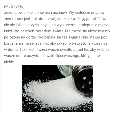
(Mt 5,13-16)
Jezus powiedział do swoich uczniów: Wy jesteście solą dla
ziemi. Lecz jeśli sól utraci swój smak, czymże ją posolić? Na
nic się już nie przyda, chyba na wyrzucenie i podeptanie przez
ludzi. Wy jesteście światłem świata. Nie może się ukryć miasto
położone na górze. Nie zapala się też światła i nie stawia pod
korcem, ale na świeczniku, aby świeciło wszystkim, którzy są
w domu. Tak niech świeci wasze światło przed ter, aby widzieli
wasze dobre uczynki i chwalili Ojca waszego, który jest w
niebie.