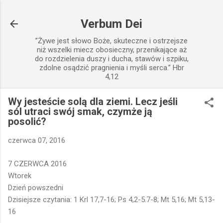
Przejdź do głównej zawartości
Verbum Dei
”Żywe jest słowo Boże, skuteczne i ostrzejsze
niż wszelki miecz obosieczny, przenikające aż
do rozdzielenia duszy i ducha, stawów i szpiku,
zdolne osądzić pragnienia i myśli serca.” Hbr
4,12
Wy jesteście solą dla ziemi. Lecz jeśli
sól utraci swój smak, czymże ją
posolić?
czerwca 07, 2016
7 CZERWCA 2016
Wtorek
Dzień powszedni
Dzisiejsze czytania: 1 Krl 17,7-16; Ps 4,2-5.7-8; Mt 5,16; Mt 5,13-
16