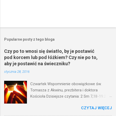
Popularne posty z tego bloga
Czy po to wnosi się światło, by je postawić
pod korcem lub pod łóżkiem? Czy nie po to,
aby je postawić na świeczniku?
stycznia 28, 2016
Czwartek Wspomnienie obowiązkowe św.
Tomasza z Akwinu, prezbitera i doktora
Kościoła Dzisiejsze czytania: 2 Sm 7,18-19.24-
29; Ps 132,1-5.11-14; Ps 119,105; Mk 4,21-25
CZYTAJ WIĘCEJ
(Mk 4,21-25) Jezus mówił ludowi: Czy po to
wnosi się światło, by je postawić pod korcem