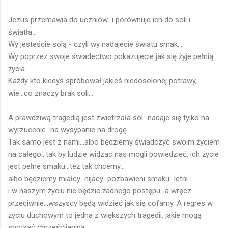
Jezus przemawia do uczniów...i porównuje ich do soli i
światła...
Wy jesteście solą - czyli wy nadajecie światu smak...
Wy poprzez swoje świadectwo pokazujecie jak się żyje pełnią
życia.
Każdy kto kiedyś spróbował jakieś niedosolonej potrawy,
wie...co znaczy brak soli...
A prawdziwą tragedią jest zwietrzała sól...nadaje się tylko na
wyrzucenie...na wysypanie na drogę.
Tak samo jest z nami...albo będziemy świadczyć swoim życiem
na całego...tak by ludzie widząc nas mogli powiedzieć: ich życie
jest pełne smaku...też tak chcemy...
albo będziemy miałcy...nijacy...pozbawieni smaku...letni...
i w naszym życiu nie będzie żadnego postępu...a wręcz
przeciwnie...wszyscy będą widzieć jak się cofamy. A regres w
życiu duchowym to jedna z większych tragedii, jakie mogą
spotkać chrześcijanina.