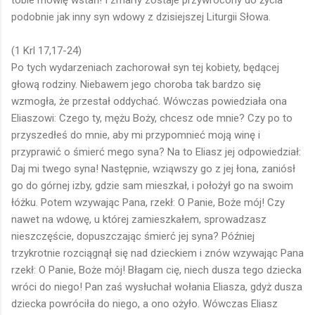
podobnie jak inny syn wdowy z dzisiejszej Liturgii Słowa.
(1 Krl 17,17-24)
Po tych wydarzeniach zachorował syn tej kobiety, będącej
głową rodziny. Niebawem jego choroba tak bardzo się
wzmogła, że przestał oddychać. Wówczas powiedziała ona
Eliaszowi: Czego ty, mężu Boży, chcesz ode mnie? Czy po to
przyszedłeś do mnie, aby mi przypomnieć moją winę i
przyprawić o śmierć mego syna? Na to Eliasz jej odpowiedział:
Daj mi twego syna! Następnie, wziąwszy go z jej łona, zaniósł
go do górnej izby, gdzie sam mieszkał, i położył go na swoim
łóżku. Potem wzywając Pana, rzekł: O Panie, Boże mój! Czy
nawet na wdowę, u której zamieszkałem, sprowadzasz
nieszczęście, dopuszczając śmierć jej syna? Później
trzykrotnie rozciągnął się nad dzieckiem i znów wzywając Pana
rzekł: O Panie, Boże mój! Błagam cię, niech dusza tego dziecka
wróci do niego! Pan zaś wysłuchał wołania Eliasza, gdyż dusza
dziecka powróciła do niego, a ono ożyło. Wówczas Eliasz