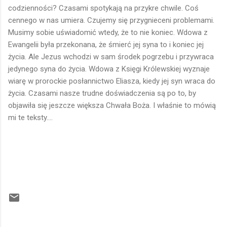
codzienności? Czasami spotykają na przykre chwile. Coś
cennego w nas umiera. Czujemy się przygnieceni problemami.
Musimy sobie uświadomić wtedy, że to nie koniec. Wdowa z
Ewangelii była przekonana, że śmierć jej syna to i koniec jej
życia. Ale Jezus wchodzi w sam środek pogrzebu i przywraca
jedynego syna do życia. Wdowa z Księgi Królewskiej wyznaje
wiarę w prorockie posłannictwo Eliasza, kiedy jej syn wraca do
życia. Czasami nasze trudne doświadczenia są po to, by
objawiła się jeszcze większa Chwała Boża. I właśnie to mówią
mi te teksty....
K