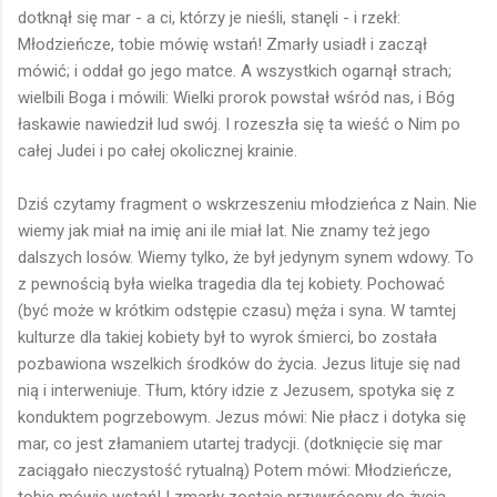
dotknął się mar - a ci, którzy je nieśli, stanęli - i rzekł:
Młodzieńcze, tobie mówię wstań! Zmarły usiadł i zaczął
mówić; i oddał go jego matce. A wszystkich ogarnął strach;
wielbili Boga i mówili: Wielki prorok powstał wśród nas, i Bóg
łaskawie nawiedził lud swój. I rozeszła się ta wieść o Nim po
całej Judei i po całej okolicznej krainie.
Dziś czytamy fragment o wskrzeszeniu młodzieńca z Nain. Nie
wiemy jak miał na imię ani ile miał lat. Nie znamy też jego
dalszych losów. Wiemy tylko, że był jedynym synem wdowy. To
z pewnością była wielka tragedia dla tej kobiety. Pochować
(być może w krótkim odstępie czasu) męża i syna. W tamtej
kulturze dla takiej kobiety był to wyrok śmierci, bo została
pozbawiona wszelkich środków do życia. Jezus lituje się nad
nią i interweniuje. Tłum, który idzie z Jezusem, spotyka się z
konduktem pogrzebowym. Jezus mówi: Nie płacz i dotyka się
mar, co jest złamaniem utartej tradycji. (dotknięcie się mar
zaciągało nieczystość rytualną) Potem mówi: Młodzieńcze,
tobie mówię wstań! I zmarły zostaje przywrócony do życia