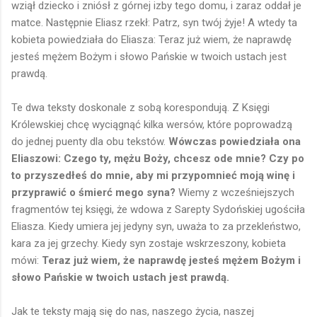
wziął dziecko i zniósł z górnej izby tego domu, i zaraz oddał je
matce. Następnie Eliasz rzekł: Patrz, syn twój żyje! A wtedy ta
kobieta powiedziała do Eliasza: Teraz już wiem, że naprawdę
jesteś mężem Bożym i słowo Pańskie w twoich ustach jest
prawdą.
Te dwa teksty doskonale z sobą korespondują. Z Księgi
Królewskiej chcę wyciągnąć kilka wersów, które poprowadzą
do jednej puenty dla obu tekstów.
Wówczas powiedziała ona
Eliaszowi: Czego ty, mężu Boży, chcesz ode mnie? Czy po
to przyszedłeś do mnie, aby mi przypomnieć moją winę i
przyprawić o śmierć mego syna?
Wiemy z wcześniejszych
fragmentów tej księgi, że wdowa z Sarepty Sydońskiej ugościła
Eliasza. Kiedy umiera jej jedyny syn, uważa to za przekleństwo,
kara za jej grzechy. Kiedy syn zostaje wskrzeszony, kobieta
mówi:
Teraz już wiem, że naprawdę jesteś mężem Bożym i
słowo Pańskie w twoich ustach jest prawdą.
Jak te teksty mają się do nas, naszego życia, naszej