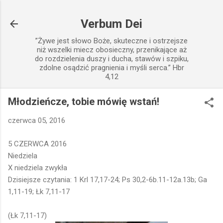
Przejdź do głównej zawartości
Verbum Dei
”Żywe jest słowo Boże, skuteczne i ostrzejsze
niż wszelki miecz obosieczny, przenikające aż
do rozdzielenia duszy i ducha, stawów i szpiku,
zdolne osądzić pragnienia i myśli serca.” Hbr
4,12
Młodzieńcze, tobie mówię wstań!
czerwca 05, 2016
5 CZERWCA 2016
Niedziela
X niedziela zwykła
Dzisiejsze czytania: 1 Krl 17,17-24; Ps 30,2-6b.11-12a.13b; Ga
1,11-19; Łk 7,11-17
(Łk 7,11-17)