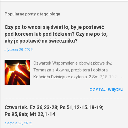
Popularne posty z tego bloga
Czy po to wnosi się światło, by je postawić
pod korcem lub pod łóżkiem? Czy nie po to,
aby je postawić na świeczniku?
stycznia 28, 2016
Czwartek Wspomnienie obowiązkowe św.
Tomasza z Akwinu, prezbitera i doktora
Kościoła Dzisiejsze czytania: 2 Sm 7,18-19.24-
29; Ps 132,1-5.11-14; Ps 119,105; Mk 4,21-25
CZYTAJ WIĘCEJ
(Mk 4,21-25) Jezus mówił ludowi: Czy po to
wnosi się światło, by je postawić pod korcem
lub pod łóżkiem? Czy nie po to, aby je postawić
Czwartek. Ez 36,23-28; Ps 51,12-15.18-19;
na świeczniku? Nie ma bowiem nic ukrytego, co
Ps 95,8ab; Mt 22,1-14
by nie miało wyjść na jaw. Kto ma uszy do
sierpnia 23, 2012
słuchania, niechaj słucha. I mówił im: Uważajcie