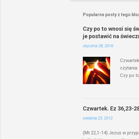
Popularne posty z tego bl
Czy po to wnosi się ś
je postawić na świecz
stycznia 28, 2016
Czwartek
czytania:
Czy po to
na świecz
niechaj s
odmierzą
ma. W dzi
Czwartek. Ez 36,23-28
by je po
sierpnia 23, 2012
bowiem ni
znana...A 
(Mt 22,1-14) Jezus w przyp