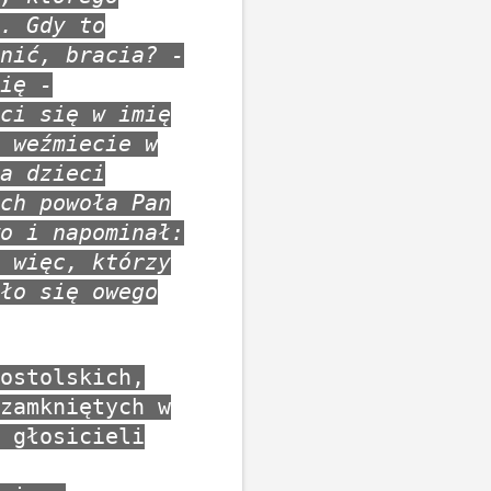
. Gdy to
nić, bracia? -
ię -
ci się w imię
 weźmiecie w
a dzieci
ch powoła Pan
o i napominał:
 więc, którzy
ło się owego
ostolskich,
zamkniętych w
 głosicieli