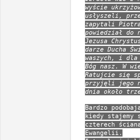
wyście ukrzyżo
usłyszeli, prz
zapytali Piotr
powiedział do 
Jezusa Chrystu
darze Ducha Św
waszych, i dla
Bóg nasz. W wi
Ratujcie się s
przyjęli jego 
dnia około trz
Bardzo podobaj
kiedy stajemy 
czterech ścian
Ewangelii.