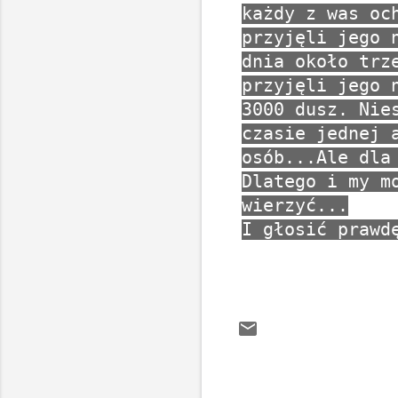
każdy z was oc
przyjęli jego 
dnia około trz
przyjęli jego 
3000 dusz. Nie
czasie jednej 
osób...Ale dla
Dlatego i my m
wierzyć...
I głosić prawd
K