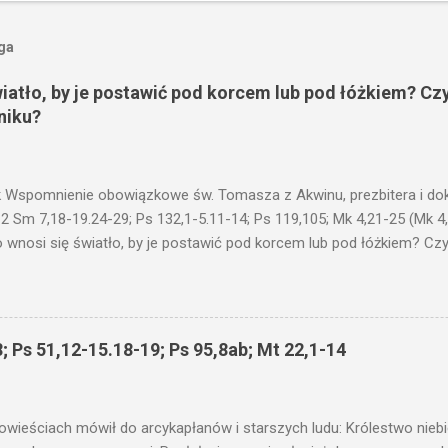
oga
wiatło, by je postawić pod korcem lub pod łóżkiem? Czy
niku?
 Wspomnienie obowiązkowe św. Tomasza z Akwinu, prezbitera i dokt
 2 Sm 7,18-19.24-29; Ps 132,1-5.11-14; Ps 119,105; Mk 4,21-25 (Mk 4
 wnosi się światło, by je postawić pod korcem lub pod łóżkiem? Czy 
niku? Nie ma bowiem nic ukrytego, co by nie miało wyjść na jaw. Kt
łucha. I mówił im: Uważajcie na to, czego słuchacie. Taką samą miarą
 wam i jeszcze wam dołożą. Bo kto ma, temu będzie dane; a kto nie
siejszym fragmencie z Ewangelii Jezus kontynuuje przypowieści.... C
; Ps 51,12-15.18-19; Ps 95,8ab; Mt 22,1-14
stawić pod korcem lub pod łóżkiem? Czy nie po to, aby je postawić 
c ukrytego, co by nie miało wyjść na jaw. Myślę, że przypowieść o 
nawet jeżeli nie jest, prawdy w niej zawarte są...że użyj...
owieściach mówił do arcykapłanów i starszych ludu: Królestwo nieb