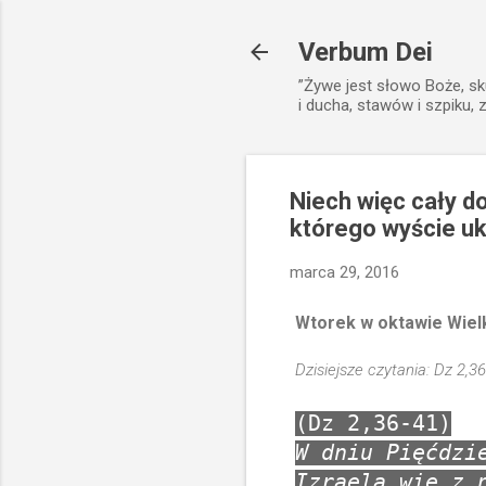
Verbum Dei
”Żywe jest słowo Boże, sk
i ducha, stawów i szpiku, 
Niech więc cały d
którego wyście uk
marca 29, 2016
Wtorek w oktawie Wiel
Dzisiejsze czytania: Dz 2,36
(Dz 2,36-41)
W dniu Pięćdzi
Izraela wie z 