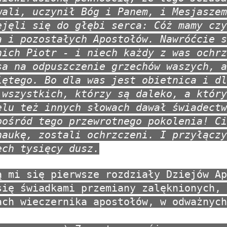
wali, uczynił Bóg i Panem, i Mesjaszem
ejęli się do głębi serca: Cóż mamy czy
a i pozostałych Apostołów. Nawróćcie s
nich Piotr - i niech każdy z was ochrz
sa na odpuszczenie grzechów waszych, a
iętego. Bo dla was jest obietnica i dl
 wszystkich, którzy są daleko, a który
elu też innych słowach dawał świadectw
pośród tego przewrotnego pokolenia! Ci
naukę, zostali ochrzczeni. I przyłączy
ech tysięcy dusz.
ą mi się pierwsze rozdziały Dziejów Ap
się świadkami przemiany zalęknionych, 
ach wieczernika apostołów, w odważnych