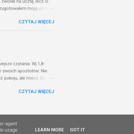
zwołali na ucztę, lecz ci
przygotowałem moją ucztę:
 to i poszli: jeden na
CZYTAJ WIĘCEJ
. Na to król uniósł się
ł swoim sługom: Uczta
ście na ucztę wszystkich,
obrych. I sala zapełniła się
ejsze czytania: Wj 1,8-
do swoich apostołów: Nie
ć pokoju, ale miecz. Bo
i będą nieprzyjaciółmi
CZYTAJ WIĘCEJ
st Mnie godzien. I kto kocha
rzyża, a idzie za Mną, nie
cie z mego powodu, znajdzie
tóry Mnie posłał. Kto
awiedliwego, jako
ser-agent
ate usage
LEARN MORE
GOT IT