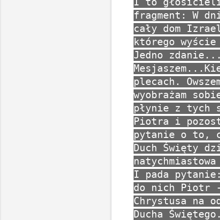
I to głosiciel
fragment: W dn
cały dom Izrae
którego wyście
Jedno zdanie..
Mesjaszem...Ki
plecach. Owsze
wyobrażam sobi
płynie z tych 
Piotra i pozos
pytanie o to, 
Duch Święty dz
natychmiastowa
I pada pytanie
do nich Piotr 
Chrystusa na o
Ducha Świętego