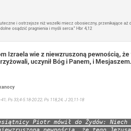
Przejdź do głównej zawartości
uteczne i ostrzejsze niż wszelki miecz obosieczny, przenikające aż 
zdolne osądzić pragnienia i myśli serca.” Hbr 4,12
om Izraela wie z niewzruszoną pewnością, że
rzyżowali, uczynił Bóg i Panem, i Mesjaszem
kanocy
-41; Ps 33,4-5.18-20.22; Ps 118,24; J 20,11-18
esiątnicy Piotr mówił do Żydów: Niech 
niewzruszoną pewnością, że tego Jezusa