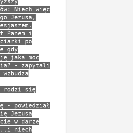
yższy
ów: Niech więc
go Jezusa,
esjaszem.
t Panem i
ciarki po
e gdy
ję jaka moc
ia? - zapytali
 wzbudza
 rodzi się
ę - powiedział
ię Jezusa
cie w darze
..i niech