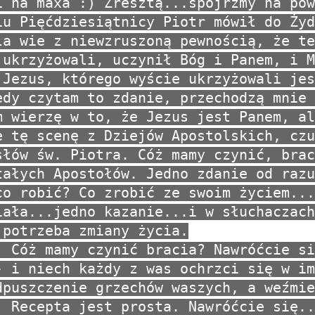
i na maxa :) Zresztą...spójrzmy na pow
iu Pięćdziesiątnicy Piotr mówił do Żyd
la wie z niewzruszoną pewnością, że te
 ukrzyżowali, uczynił Bóg i Panem, i M
.Jezus, którego wyście ukrzyżowali jes
edy czytam to zdanie, przechodzą mnie 
m wierzę w to, że Jezus jest Panem, al
e tę scenę z Dziejów Apostolskich, czu
słów św. Piotra. Cóż mamy czynić, brac
tałych Apostołów. Jedno zdanie od razu
co robić? Co zrobić ze swoim życiem...
iała...jedno kazanie...i w słuchaczach
 potrzeba zmiany życia.
: Cóż mamy czynić bracia? Nawróćcie si
- i niech każdy z was ochrzci się w im
dpuszczenie grzechów waszych, a weźmie
. Recepta jest prosta. Nawróćcie się..