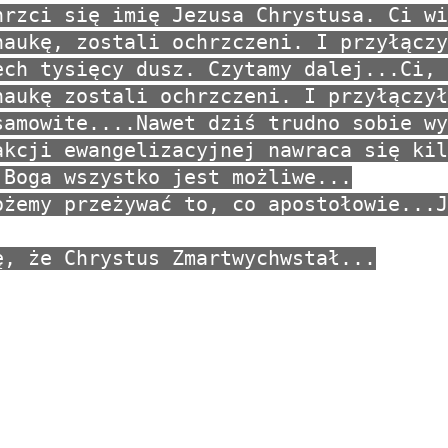
hrzci się imię Jezusa Chrystusa. Ci wi
naukę, zostali ochrzczeni. I przyłączy
ech tysięcy dusz. Czytamy dalej...Ci, 
naukę zostali ochrzczeni. I przyłączył
samowite....Nawet dziś trudno sobie wy
akcji ewangelizacyjnej nawraca się kil
 Boga wszystko jest możliwe...
ożemy przeżywać to, co apostołowie...J
ę, że Chrystus Zmartwychwstał...