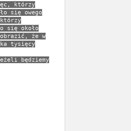
ęc, którzy
ło się owego
którzy
o się około
obrazić, że w
ka tysięcy
eżeli będziemy