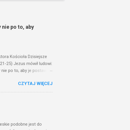
 nie po to, aby
ora Kościoła Dzisiejsze
,21-25) Jezus mówił ludowi:
nie po to, aby je postawić
o ma uszy do słuchania,
CZYTAJ WIĘCEJ
, jaką wy mierzycie,
 ma, pozbawią go i tego, co
zy po to wnosi się światło,
na świeczniku? Nie ma
świetle jest nam dobrze
ieskie podobne jest do