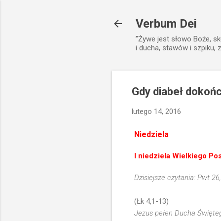
Verbum Dei
”Żywe jest słowo Boże, sk
i ducha, stawów i szpiku, 
Gdy diabeł dokońc
lutego 14, 2016
Niedziela
I niedziela Wielkiego Po
Dzisiejsze czytania: Pwt 26,
(Łk 4,1-13)
Jezus pełen Ducha Świętego