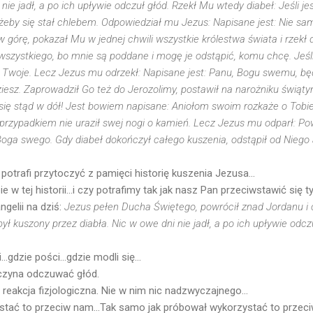
 nie jadł, a po ich upływie odczuł głód. Rzekł Mu wtedy diabeł: Jeśli 
żeby się stał chlebem. Odpowiedział mu Jezus: Napisane jest: Nie sa
órę, pokazał Mu w jednej chwili wszystkie królestwa świata i rzekł 
wszystkiego, bo mnie są poddane i mogę je odstąpić, komu chcę. Jeśl
 Twoje. Lecz Jezus mu odrzekł: Napisane jest: Panu, Bogu swemu, bę
z. Zaprowadził Go też do Jerozolimy, postawił na narożniku świątyni 
ię stąd w dół! Jest bowiem napisane: Aniołom swoim rozkaże o Tobie, ż
 przypadkiem nie uraził swej nogi o kamień. Lecz Jezus mu odparł: Po
oga swego. Gdy diabeł dokończył całego kuszenia, odstąpił od Niego 
potrafi przytoczyć z pamięci historię kuszenia Jezusa...
bie w tej historii...i czy potrafimy tak jak nasz Pan przeciwstawić s
gelii na dziś:
Jezus pełen Ducha Świętego, powrócił znad Jordanu i c
ył kuszony przez diabła. Nic w owe dni nie jadł, a po ich upływie odcz
.gdzie pości...gdzie modli się...
aczyna odczuwać głód.
 reakcja fizjologiczna. Nie w nim nic nadzwyczajnego...
ystać to przeciw nam...Tak samo jak próbował wykorzystać to przec