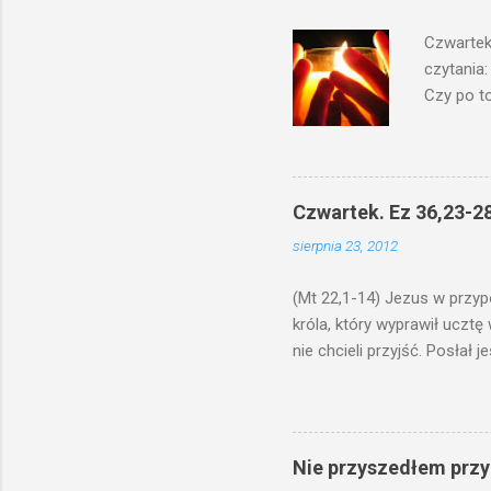
Czwartek
czytania:
Czy po to
na świecz
niechaj s
odmierzą
ma. W dzi
Czwartek. Ez 36,23-28
by je po
sierpnia 23, 2012
bowiem ni
znana...A 
(Mt 22,1-14) Jezus w przyp
króla, który wyprawił ucztę
nie chcieli przyjść. Posła
woły i tuczne zwierzęta pobi
swoje pole, drugi do swego k
gniewem. Posłał swe wojska
wprawdzie jest gotowa, lecz 
Nie przyszedłem przyn
których spotkacie. Słudzy ci