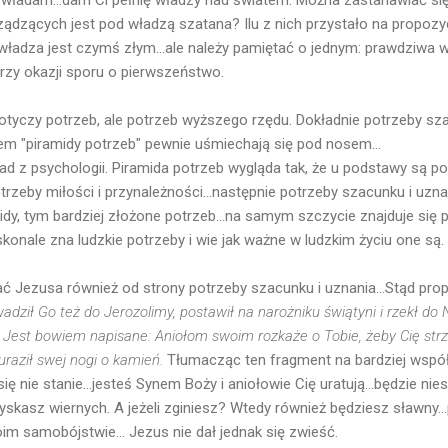
władam...dam Ci pełnię władzy nad światem. Można zastanawiać się
 rządzących jest pod władzą szatana? Ilu z nich przystało na propo
władza jest czymś złym...ale należy pamiętać o jednym: prawdziwa w
zy okazji sporu o pierwszeństwo.
otyczy potrzeb, ale potrzeb wyższego rzędu. Dokładnie potrzeby sza
iem "piramidy potrzeb" pewnie uśmiechają się pod nosem...
ad z psychologii. Piramida potrzeb wygląda tak, że u podstawy są p
otrzeby miłości i przynależności...następnie potrzeby szacunku i uznan
midy, tym bardziej złożone potrzeb...na samym szczycie znajduje się 
skonale zna ludzkie potrzeby i wie jak ważne w ludzkim życiu one są.
ć Jezusa również od strony potrzeby szacunku i uznania...Stąd prop
dził Go też do Jerozolimy, postawił na narożniku świątyni i rzekł do 
 Jest bowiem napisane: Aniołom swoim rozkaże o Tobie, żeby Cię strzeg
uraził swej nogi o kamień.
Tłumacząc ten fragment na bardziej współ
się nie stanie...jesteś Synem Boży i aniołowie Cię uratują...będzie n
yskasz wiernych. A jeżeli zginiesz? Wtedy również będziesz sławny..
oim samobójstwie... Jezus nie dał jednak się zwieść.