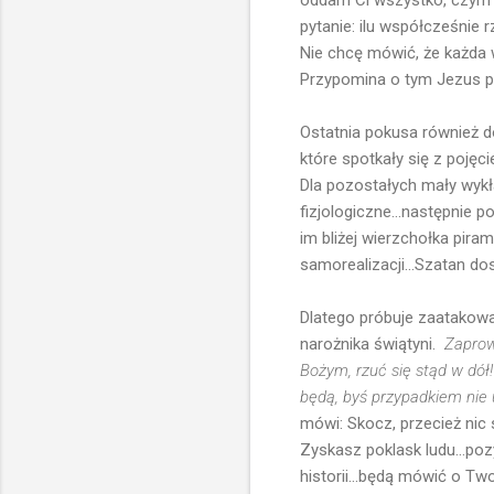
oddam Ci wszystko, czym 
pytanie: ilu współcześnie
Nie chcę mówić, że każda 
Przypomina o tym Jezus pr
Ostatnia pokusa również d
które spotkały się z pojęc
Dla pozostałych mały wykł
fizjologiczne...następnie p
im bliżej wierzchołka pira
samorealizacji...Szatan do
Dlatego próbuje zaatakowa
narożnika świątyni.
Zaprowa
Bożym, rzuć się stąd w dół!
będą, byś przypadkiem nie 
mówi: Skocz, przecież nic 
Zyskasz poklask ludu...poz
historii...będą mówić o Tw