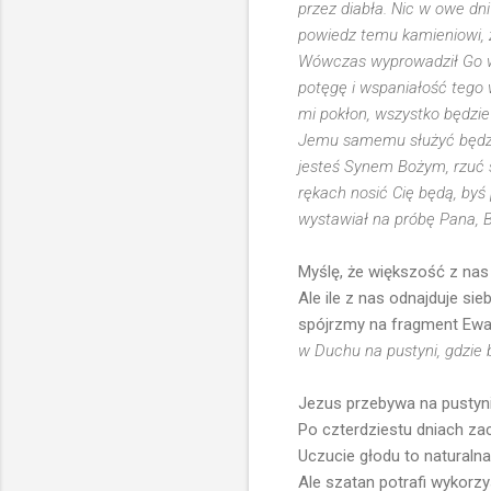
przez diabła. Nic w owe dni
powiedz temu kamieniowi, 
Wówczas wyprowadził Go w g
potęgę i wspaniałość tego 
mi pokłon, wszystko będzie
Jemu samemu służyć będzies
jesteś Synem Bożym, rzuć s
rękach nosić Cię będą, byś
wystawiał na próbę Pana, B
Myślę, że większość z nas 
Ale ile z nas odnajduje sie
spójrzmy na fragment Ewan
w Duchu na pustyni, gdzie b
Jezus przebywa na pustyni..
Po czterdziestu dniach z
Uczucie głodu to naturalna
Ale szatan potrafi wykorz