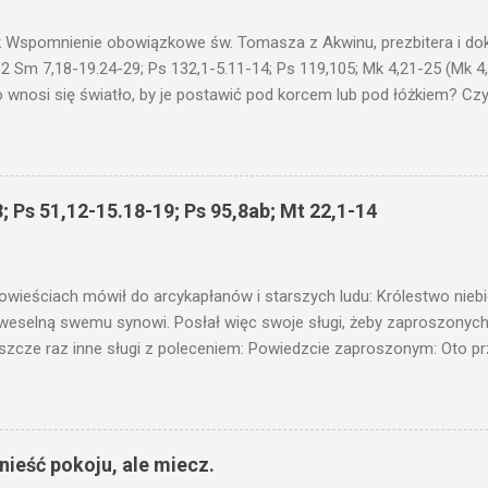
 Wspomnienie obowiązkowe św. Tomasza z Akwinu, prezbitera i dokt
 2 Sm 7,18-19.24-29; Ps 132,1-5.11-14; Ps 119,105; Mk 4,21-25 (Mk 4
 wnosi się światło, by je postawić pod korcem lub pod łóżkiem? Czy 
niku? Nie ma bowiem nic ukrytego, co by nie miało wyjść na jaw. Kt
łucha. I mówił im: Uważajcie na to, czego słuchacie. Taką samą miarą
 wam i jeszcze wam dołożą. Bo kto ma, temu będzie dane; a kto nie
siejszym fragmencie z Ewangelii Jezus kontynuuje przypowieści.... C
; Ps 51,12-15.18-19; Ps 95,8ab; Mt 22,1-14
stawić pod korcem lub pod łóżkiem? Czy nie po to, aby je postawić 
c ukrytego, co by nie miało wyjść na jaw. Myślę, że przypowieść o 
nawet jeżeli nie jest, prawdy w niej zawarte są...że użyj...
owieściach mówił do arcykapłanów i starszych ludu: Królestwo nieb
 weselną swemu synowi. Posłał więc swoje sługi, żeby zaproszonych 
ł jeszcze raz inne sługi z poleceniem: Powiedzcie zaproszonym: Oto 
te i wszystko jest gotowe. Przyjdźcie na ucztę! Lecz oni zlekceważyli
upiectwa, a inni pochwycili jego sługi i znieważywszy [ich], pozabijali
 i kazał wytracić owych zabójców, a miasto ich spalić. Wtedy rzek
zaproszeni nie byli jej godni. Idźcie więc na rozstajne drogi i zapro
ieść pokoju, ale miecz.
 wyszli na drogi i sprowadzili wszystkich, których napotkali: złych i d