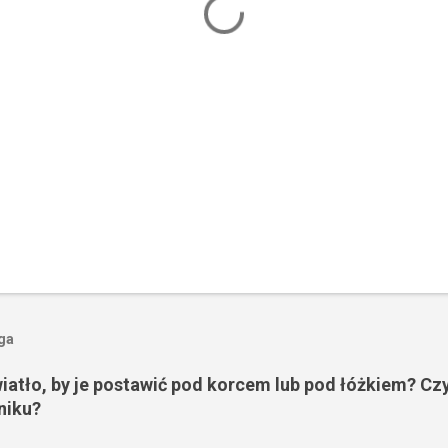
oga
wiatło, by je postawić pod korcem lub pod łóżkiem? Czy
niku?