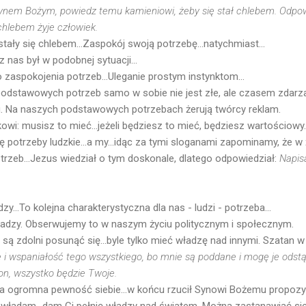
 Synem Bożym, powiedz temu kamieniowi, żeby się stał chlebem. Odpo
chlebem żyje człowiek.
tały się chlebem...Zaspokój swoją potrzebę...natychmiast...
 z nas był w podobnej sytuacji...
aspokojenia potrzeb...Uleganie prostym instynktom...
odstawowych potrzeb samo w sobie nie jest złe, ale czasem zdarza
elu. Na naszych podstawowych potrzebach żerują twórcy reklam.
wi: musisz to mieć...jeżeli będziesz to mieć, będziesz wartościowy..
ę potrzeby ludzkie...a my...idąc za tymi sloganami zapominamy, że w 
otrzeb...Jezus wiedział o tym doskonale, dlatego odpowiedział:
Napis
...To kolejna charakterystyczna dla nas - ludzi - potrzeba...
ładzy. Obserwujemy to w naszym życiu politycznym i społecznym.
e są zdolni posunąć się...byle tylko mieć władzę nad innymi. Szatan
i wspaniałość tego wszystkiego, bo mnie są poddane i mogę je odstą
on, wszystko będzie Twoje.
 ogromna pewność siebie...w końcu rzucił Synowi Bożemu propozycj