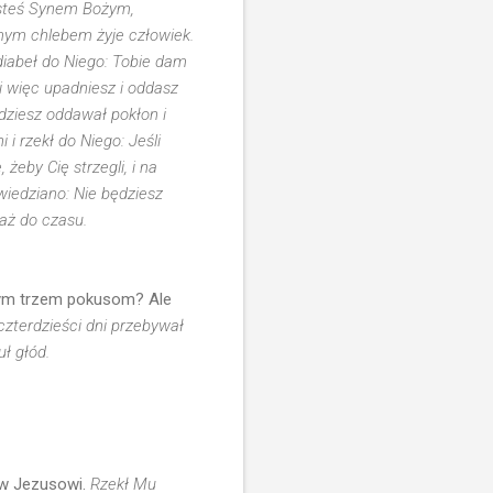
jesteś Synem Bożym,
mym chlebem żyje człowiek.
diabeł do Niego: Tobie dam
i więc upadniesz i oddasz
dziesz oddawał pokłon i
i rzekł do Niego: Jeśli
eby Cię strzegli, i na
wiedziano: Nie będziesz
aż do czasu.
ię tym trzem pokusom? Ale
zterdzieści dni przebywał
uł głód.
iw Jezusowi.
Rzekł Mu