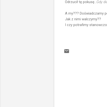
Odrzucił tę pokusę...
Gdy di
A my??? Doświadczamy p
Jak z nimi walczymy??
I czy potrafimy stanowczo
K
o
m
e
n
t
a