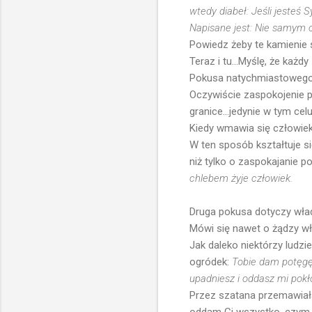
wtedy diabeł: Jeśli jesteś
Napisane jest: Nie samym 
Powiedz żeby te kamienie s
Teraz i tu...Myślę, że każdy
Pokusa natychmiastowego z
Oczywiście zaspokojenie p
granice...jedynie w tym c
Kiedy wmawia się człowieko
W ten sposób kształtuje si
niż tylko o zaspokajanie p
chlebem żyje człowiek.
Druga pokusa dotyczy władzy
Mówi się nawet o żądzy w
Jak daleko niektórzy ludzi
ogródek:
Tobie dam potęgę 
upadniesz i oddasz mi pokł
Przez szatana przemawiała