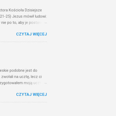
ora Kościoła Dzisiejsze
,21-25) Jezus mówił ludowi:
nie po to, aby je postawić
o ma uszy do słuchania,
CZYTAJ WIĘCEJ
, jaką wy mierzycie,
 ma, pozbawią go i tego, co
zy po to wnosi się światło,
na świeczniku? Nie ma
świetle jest nam dobrze
ieskie podobne jest do
zwołali na ucztę, lecz ci
przygotowałem moją ucztę:
 to i poszli: jeden na
CZYTAJ WIĘCEJ
. Na to król uniósł się
ł swoim sługom: Uczta
ście na ucztę wszystkich,
obrych. I sala zapełniła się