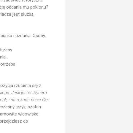
...zadawać retoryczne
zycję oddania mu pokłonu?
ładza jest służbą.
cunku i uznania. Osoby,
otrzeby
ia...
potrzeba
ozycja rzucenia się z
Niego: Jeśli jesteś Synem
li, i na rękach nosić Cię
czesny język, szatan
iesamowite widowisko.
.przejdziesz do