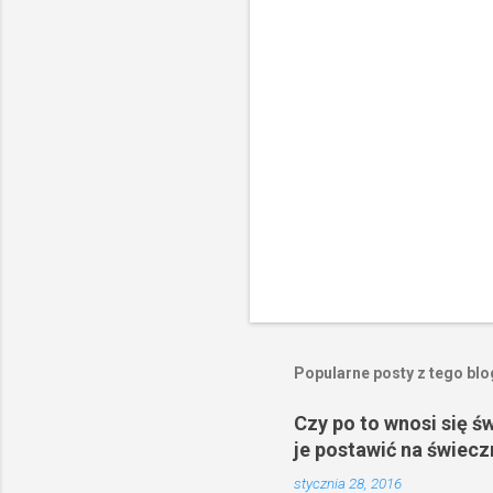
r
z
e
Popularne posty z tego bl
Czy po to wnosi się ś
je postawić na świecz
stycznia 28, 2016