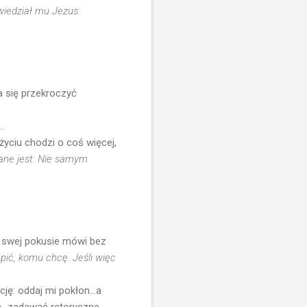
wiedział mu Jezus:
 się przekroczyć
.
życiu chodzi o coś więcej,
ane jest: Nie samym
 w swej pokusie mówi bez
pić, komu chcę. Jeśli więc
ę: oddaj mi pokłon...a