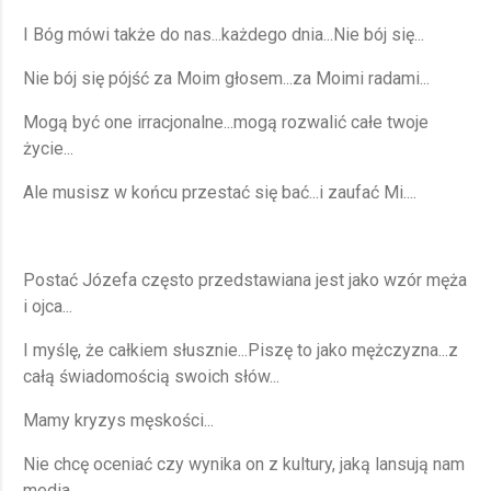
I Bóg mówi także do nas...każdego dnia...Nie bój się...
Nie bój się pójść za Moim głosem...za Moimi radami...
Mogą być one irracjonalne...mogą rozwalić całe twoje
życie...
Ale musisz w końcu przestać się bać...i zaufać Mi....
Postać Józefa często przedstawiana jest jako wzór męża
i ojca...
I myślę, że całkiem słusznie...Piszę to jako mężczyzna...z
całą świadomością swoich słów...
Mamy kryzys męskości...
Nie chcę oceniać czy wynika on z kultury, jaką lansują nam
media...