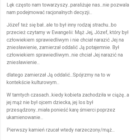
Lęk często nam towarzyszy...paraliżuje nas...nie pozwala
nam podejmować racjonalnych decyzji...
Józef też się bał...ale to był inny rodzaj strachu...bo
przecież czytamy w Ewangelii: Mąż Jej, Józef, który był
człowiekiem sprawiedliwym i nie chciał narazić Jej na
zniesławienie, zamierzał oddalić Ją potajemnie. Był
człowiekiem sprawiedliwym...nie chciał Jej narazić na
zniesławienie...
dlatego zamierzał Ją oddalić...Spójrzmy na to w
kontekście kulturowym...
W tamtych czasach...kiedy kobieta zachodziła w ciążę...a
jej mąż nie był ojcem dziecka, jej los był
przesądzony...miała ponieść karę śmierci poprzez
ukamienowanie...
Pierwszy kamień rzucał wtedy narzeczony/mąż...