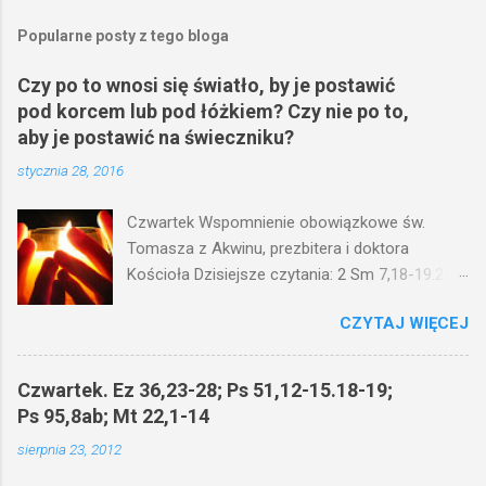
Popularne posty z tego bloga
Czy po to wnosi się światło, by je postawić
pod korcem lub pod łóżkiem? Czy nie po to,
aby je postawić na świeczniku?
stycznia 28, 2016
Czwartek Wspomnienie obowiązkowe św.
Tomasza z Akwinu, prezbitera i doktora
Kościoła Dzisiejsze czytania: 2 Sm 7,18-19.24-
29; Ps 132,1-5.11-14; Ps 119,105; Mk 4,21-25
CZYTAJ WIĘCEJ
(Mk 4,21-25) Jezus mówił ludowi: Czy po to
wnosi się światło, by je postawić pod korcem
lub pod łóżkiem? Czy nie po to, aby je postawić
Czwartek. Ez 36,23-28; Ps 51,12-15.18-19;
na świeczniku? Nie ma bowiem nic ukrytego, co
Ps 95,8ab; Mt 22,1-14
by nie miało wyjść na jaw. Kto ma uszy do
sierpnia 23, 2012
słuchania, niechaj słucha. I mówił im: Uważajcie
na to, czego słuchacie. Taką samą miarą, jaką