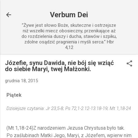
Przejdź do głównej zawartości
Verbum Dei
”Żywe jest słowo Boże, skuteczne i ostrzejsze
niż wszelki miecz obosieczny, przenikające aż
do rozdzielenia duszy i ducha, stawów i szpiku,
zdolne osądzić pragnienia i myśli serca.” Hbr
4,12
Józefie, synu Dawida, nie bój się wziąć
do siebie Maryi, twej Małżonki.
grudnia 18, 2015
Piątek
Dzisiejsze czytania: Jr 23,5-8; Ps 72,1-2.12-13.18-19; Mt 1,18-24
(Mt 1,18-24)
Z narodzeniem Jezusa Chrystusa było tak.
Po zaślubinach Matki Jego, Maryi, z Józefem, wpierw nim