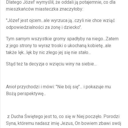
Dlatego Józef wymyślił, że oddali ją potajemnie, co dla
mieszkańców miasteczka znaczyłoby:
"Józef jest ojcem...ale wyrzuca ją...czyli nie chce wziąć
odpowiedzialności za żonę i dziecko".
Tym samym wszystkie gromy spadłyby na niego...Zatem
z jego strony to wyraz troski o ukochaną kobietę...ale
także lęk...lęk by nic złego jej się nie stało...
Stąd też ta decyzja o wzięciu winy na siebie...
Anioł przychodzi i mówi: "Nie bój się"... i pokazuje mu
Bożą perspektywę...
z Ducha Świętego jest to, co się w Niej poczęło. Porodzi
Syna, któremu nadasz imię Jezus, On bowiem zbawi swój