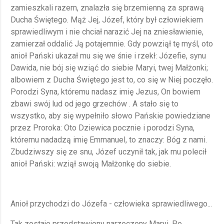
zamieszkali razem, znalazła się brzemienną za sprawą
Ducha Świętego. Mąż Jej, Józef, który był człowiekiem
sprawiedliwym i nie chciał narazić Jej na zniesławienie,
zamierzał oddalić Ją potajemnie. Gdy powziął tę myśl, oto
anioł Pański ukazał mu się we śnie i rzekł: Józefie, synu
Dawida, nie bój się wziąć do siebie Maryi, twej Małżonki;
albowiem z Ducha Świętego jest to, co się w Niej poczęło.
Porodzi Syna, któremu nadasz imię Jezus, On bowiem
zbawi swój lud od jego grzechów . A stało się to
wszystko, aby się wypełniło słowo Pańskie powiedziane
przez Proroka: Oto Dziewica pocznie i porodzi Syna,
któremu nadadzą imię Emmanuel, to znaczy: Bóg z nami.
Zbudziwszy się ze snu, Józef uczynił tak, jak mu polecił
anioł Pański: wziął swoją Małżonkę do siebie.
Anioł przychodzi do Józefa - człowieka sprawiedliwego...
Tak zostaje przedstawiony narzeczony Maryi. Po