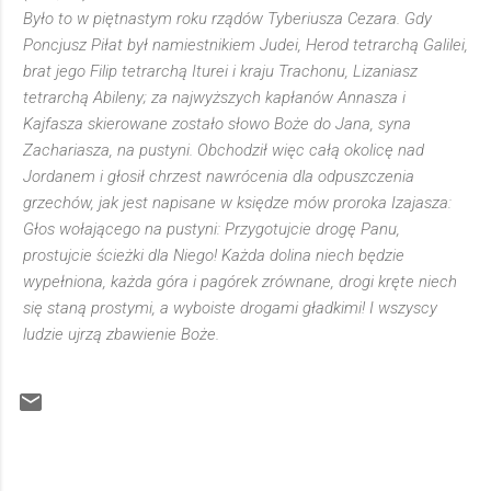
Było to w piętnastym roku rządów Tyberiusza Cezara. Gdy
Poncjusz Piłat był namiestnikiem Judei, Herod tetrarchą Galilei,
brat jego Filip tetrarchą Iturei i kraju Trachonu, Lizaniasz
tetrarchą Abileny; za najwyższych kapłanów Annasza i
Kajfasza skierowane zostało słowo Boże do Jana, syna
Zachariasza, na pustyni. Obchodził więc całą okolicę nad
Jordanem i głosił chrzest nawrócenia dla odpuszczenia
grzechów, jak jest napisane w księdze mów proroka Izajasza:
Głos wołającego na pustyni: Przygotujcie drogę Panu,
prostujcie ścieżki dla Niego! Każda dolina niech będzie
wypełniona, każda góra i pagórek zrównane, drogi kręte niech
się staną prostymi, a wyboiste drogami gładkimi! I wszyscy
ludzie ujrzą zbawienie Boże.
K
o