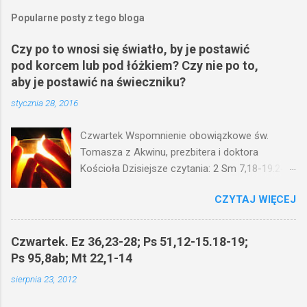
Popularne posty z tego bloga
Czy po to wnosi się światło, by je postawić
pod korcem lub pod łóżkiem? Czy nie po to,
aby je postawić na świeczniku?
stycznia 28, 2016
Czwartek Wspomnienie obowiązkowe św.
Tomasza z Akwinu, prezbitera i doktora
Kościoła Dzisiejsze czytania: 2 Sm 7,18-19.24-
29; Ps 132,1-5.11-14; Ps 119,105; Mk 4,21-25
CZYTAJ WIĘCEJ
(Mk 4,21-25) Jezus mówił ludowi: Czy po to
wnosi się światło, by je postawić pod korcem
lub pod łóżkiem? Czy nie po to, aby je postawić
Czwartek. Ez 36,23-28; Ps 51,12-15.18-19;
na świeczniku? Nie ma bowiem nic ukrytego, co
Ps 95,8ab; Mt 22,1-14
by nie miało wyjść na jaw. Kto ma uszy do
sierpnia 23, 2012
słuchania, niechaj słucha. I mówił im: Uważajcie
na to, czego słuchacie. Taką samą miarą, jaką