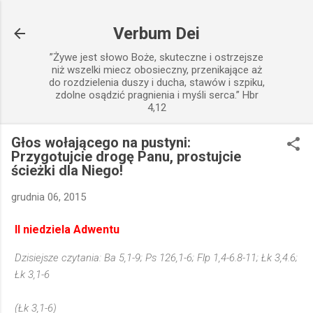
Przejdź do głównej zawartości
Verbum Dei
”Żywe jest słowo Boże, skuteczne i ostrzejsze
niż wszelki miecz obosieczny, przenikające aż
do rozdzielenia duszy i ducha, stawów i szpiku,
zdolne osądzić pragnienia i myśli serca.” Hbr
4,12
Głos wołającego na pustyni:
Przygotujcie drogę Panu, prostujcie
ścieżki dla Niego!
grudnia 06, 2015
II niedziela Adwentu
Dzisiejsze czytania: Ba 5,1-9; Ps 126,1-6; Flp 1,4-6.8-11; Łk 3,4.6;
Łk 3,1-6
(Łk 3,1-6)