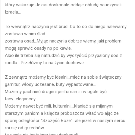
który wskazuje Jezus doskonale oddaje obłudę nauczycieli
Izraela...
To wewnątrz naczynia jest brud...bo to co do niego nalewamy
zostawia w nim ślad...
zostawia osad...Myjąc naczynia dobrze wiemy, jaki problem
mogą sprawić osady np po kawie.
Albo ile trzeba się natrudzić by wyczyścić przypalony sos z
rondla....Przełóżmy to na życie duchowe.
Z zewnątrz możemy być idealni...mieć na sobie świąteczny
garnitur, włosy uczesane, buty wypastowane...
Możemy pachnieć drogimi perfumami i w ogóle być
tacy...eleganccy...
Możemy nawet być mili, kulturalni....kłaniać się mijanym
starszym paniom a księdza proboszcza witać wołając ze
sporej odległości: "Szczęść Boże"...ale jeżeli w naszym sercu
roi się od grzechów...