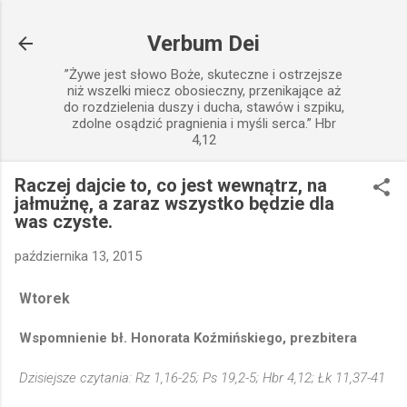
Przejdź do głównej zawartości
Verbum Dei
”Żywe jest słowo Boże, skuteczne i ostrzejsze
niż wszelki miecz obosieczny, przenikające aż
do rozdzielenia duszy i ducha, stawów i szpiku,
zdolne osądzić pragnienia i myśli serca.” Hbr
4,12
Raczej dajcie to, co jest wewnątrz, na
jałmużnę, a zaraz wszystko będzie dla
was czyste.
października 13, 2015
Wtorek
Wspomnienie bł. Honorata Koźmińskiego, prezbitera
Dzisiejsze czytania: Rz 1,16-25; Ps 19,2-5; Hbr 4,12; Łk 11,37-41