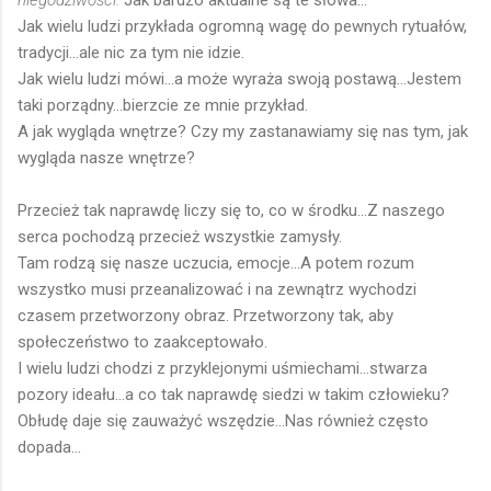
niegodziwości.
Jak bardzo aktualne są te słowa...
Jak wielu ludzi przykłada ogromną wagę do pewnych rytuałów,
tradycji...ale nic za tym nie idzie.
Jak wielu ludzi mówi...a może wyraża swoją postawą...Jestem
taki porządny...bierzcie ze mnie przykład.
A jak wygląda wnętrze? Czy my zastanawiamy się nas tym, jak
wygląda nasze wnętrze?
Przecież tak naprawdę liczy się to, co w środku...Z naszego
serca pochodzą przecież wszystkie zamysły.
Tam rodzą się nasze uczucia, emocje...A potem rozum
wszystko musi przeanalizować i na zewnątrz wychodzi
czasem przetworzony obraz. Przetworzony tak, aby
społeczeństwo to zaakceptowało.
I wielu ludzi chodzi z przyklejonymi uśmiechami...stwarza
pozory ideału...a co tak naprawdę siedzi w takim człowieku?
Obłudę daje się zauważyć wszędzie...Nas również często
dopada...