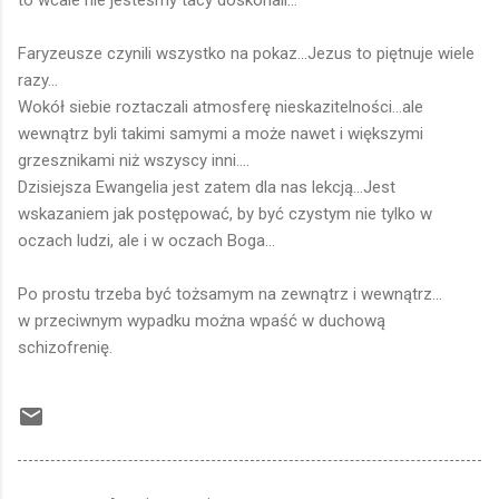
to wcale nie jesteśmy tacy doskonali...
Faryzeusze czynili wszystko na pokaz...Jezus to piętnuje wiele
razy...
Wokół siebie roztaczali atmosferę nieskazitelności...ale
wewnątrz byli takimi samymi a może nawet i większymi
grzesznikami niż wszyscy inni....
Dzisiejsza Ewangelia jest zatem dla nas lekcją...Jest
wskazaniem jak postępować, by być czystym nie tylko w
oczach ludzi, ale i w oczach Boga...
Po prostu trzeba być tożsamym na zewnątrz i wewnątrz...
w przeciwnym wypadku można wpaść w duchową
schizofrenię.