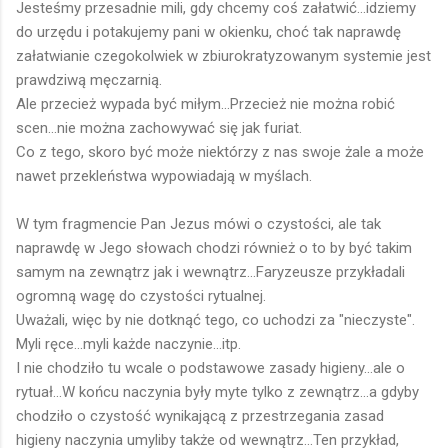
Jesteśmy przesadnie mili, gdy chcemy coś załatwić...idziemy
do urzędu i potakujemy pani w okienku, choć tak naprawdę
załatwianie czegokolwiek w zbiurokratyzowanym systemie jest
prawdziwą męczarnią.
Ale przecież wypada być miłym...Przecież nie można robić
scen...nie można zachowywać się jak furiat.
Co z tego, skoro być może niektórzy z nas swoje żale a może
nawet przekleństwa wypowiadają w myślach.
W tym fragmencie Pan Jezus mówi o czystości, ale tak
naprawdę w Jego słowach chodzi również o to by być takim
samym na zewnątrz jak i wewnątrz...Faryzeusze przykładali
ogromną wagę do czystości rytualnej.
Uważali, więc by nie dotknąć tego, co uchodzi za "nieczyste".
Myli ręce...myli każde naczynie...itp.
I nie chodziło tu wcale o podstawowe zasady higieny...ale o
rytuał...W końcu naczynia były myte tylko z zewnątrz...a gdyby
chodziło o czystość wynikającą z przestrzegania zasad
higieny naczynia umyliby także od wewnątrz...Ten przykład,