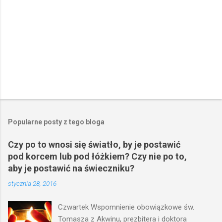
P
r
z
e
Popularne posty z tego bloga
ś
l
Czy po to wnosi się światło, by je postawić
i
pod korcem lub pod łóżkiem? Czy nie po to,
j
k
aby je postawić na świeczniku?
o
stycznia 28, 2016
m
e
n
Czwartek Wspomnienie obowiązkowe św.
t
Tomasza z Akwinu, prezbitera i doktora
a