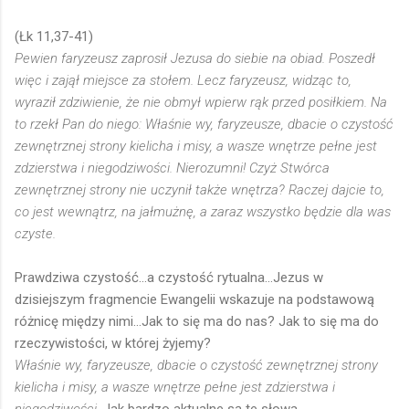
(Łk 11,37-41)
Pewien faryzeusz zaprosił Jezusa do siebie na obiad. Poszedł
więc i zajął miejsce za stołem. Lecz faryzeusz, widząc to,
wyraził zdziwienie, że nie obmył wpierw rąk przed posiłkiem. Na
to rzekł Pan do niego: Właśnie wy, faryzeusze, dbacie o czystość
zewnętrznej strony kielicha i misy, a wasze wnętrze pełne jest
zdzierstwa i niegodziwości. Nierozumni! Czyż Stwórca
zewnętrznej strony nie uczynił także wnętrza? Raczej dajcie to,
co jest wewnątrz, na jałmużnę, a zaraz wszystko będzie dla was
czyste.
Prawdziwa czystość...a czystość rytualna...Jezus w
dzisiejszym fragmencie Ewangelii wskazuje na podstawową
różnicę między nimi...Jak to się ma do nas? Jak to się ma do
rzeczywistości, w której żyjemy?
Właśnie wy, faryzeusze, dbacie o czystość zewnętrznej strony
kielicha i misy, a wasze wnętrze pełne jest zdzierstwa i