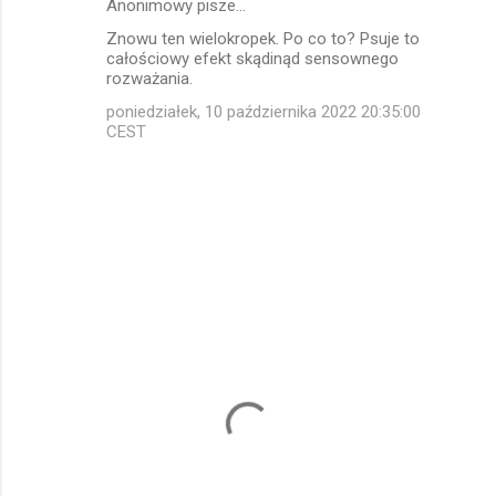
Anonimowy pisze…
K
Znowu ten wielokropek. Po co to? Psuje to
o
całościowy efekt skądinąd sensownego
m
rozważania.
e
poniedziałek, 10 października 2022 20:35:00
CEST
n
t
a
r
z
e