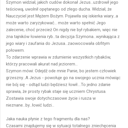
Szymon widział, jakich cudów dokonał Jezus...uzdrowił jego
teściową, uwolnił opętanego od złego ducha. Widział, że
Nauczyciel jest Mężem Bożym. Pojawiła się iskierka wiary...a
może warto zaryzykować... może warto spełnić Jego
zalecenie, choć przecież On nigdy nie był rybakiem, więc nie
zna tajników łowienia ryb...ta decyzja Szymona...wynikająca z
jego wiary i zaufania do Jezusa...zaowocowała obfitym
połowem.
To zdarzenie wprawia w zdumienie wszystkich rybaków,
którzy pracowali akurat nad jeziorem...
Szymon mówi: Odejdź ode mnie Panie, bo jestem człowiek
grzeszny...A Jezus - powołuje go na swojego ucznia mówiąc:
nie bój się - odtąd ludzi będziesz łowił....To jedno zdanie
sprawia, że prosty rybak staje się uczniem Chrystusa.
Zostawia swoje dotychczasowe życie i rusza w
nieznane...by...łowić ludzi...
Jaka nauka płynie z tego fragmentu dla nas?
Czasami znajdujemy się w sytuacji totalnego zniechęcenia