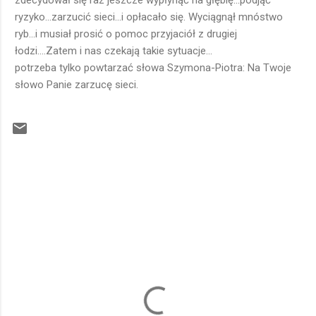
zdecydował się raz jeszcze wypłynąć na głębię...podjąć
ryzyko...zarzucić sieci...i opłacało się. Wyciągnął mnóstwo
ryb...i musiał prosić o pomoc przyjaciół z drugiej
łodzi....Zatem i nas czekają takie sytuacje...
potrzeba tylko powtarzać słowa Szymona-Piotra: Na Twoje
słowo Panie zarzucę sieci.
K
o
m
e
n
t
a
r