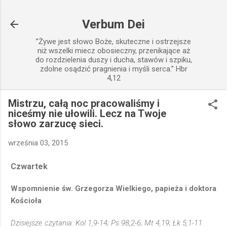
Przejdź do głównej zawartości
Verbum Dei
”Żywe jest słowo Boże, skuteczne i ostrzejsze
niż wszelki miecz obosieczny, przenikające aż
do rozdzielenia duszy i ducha, stawów i szpiku,
zdolne osądzić pragnienia i myśli serca.” Hbr
4,12
Mistrzu, całą noc pracowaliśmy i
niceśmy nie ułowili. Lecz na Twoje
słowo zarzucę sieci.
września 03, 2015
Czwartek
Wspomnienie św. Grzegorza Wielkiego, papieża i doktora
Kościoła
Dzisiejsze czytania: Kol 1,9-14; Ps 98,2-6; Mt 4,19; Łk 5,1-11