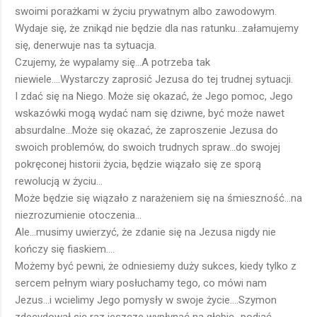
swoimi porażkami w życiu prywatnym albo zawodowym.
Wydaje się, że znikąd nie będzie dla nas ratunku...załamujemy
się, denerwuje nas ta sytuacja.
Czujemy, że wypalamy się...A potrzeba tak
niewiele....Wystarczy zaprosić Jezusa do tej trudnej sytuacji.
I zdać się na Niego. Może się okazać, że Jego pomoc, Jego
wskazówki mogą wydać nam się dziwne, być może nawet
absurdalne...Może się okazać, że zaproszenie Jezusa do
swoich problemów, do swoich trudnych spraw...do swojej
pokręconej historii życia, będzie wiązało się ze sporą
rewolucją w życiu...
Może będzie się wiązało z narażeniem się na śmieszność...na
niezrozumienie otoczenia...
Ale...musimy uwierzyć, że zdanie się na Jezusa nigdy nie
kończy się fiaskiem....
Możemy być pewni, że odniesiemy duży sukces, kiedy tylko z
sercem pełnym wiary posłuchamy tego, co mówi nam
Jezus...i wcielimy Jego pomysły w swoje życie....Szymon