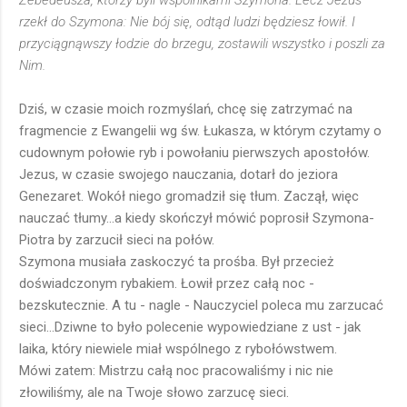
Zebedeusza, którzy byli wspólnikami Szymona. Lecz Jezus
rzekł do Szymona: Nie bój się, odtąd ludzi będziesz łowił. I
przyciągnąwszy łodzie do brzegu, zostawili wszystko i poszli za
Nim.
Dziś, w czasie moich rozmyślań, chcę się zatrzymać na
fragmencie z Ewangelii wg św. Łukasza, w którym czytamy o
cudownym połowie ryb i powołaniu pierwszych apostołów.
Jezus, w czasie swojego nauczania, dotarł do jeziora
Genezaret. Wokół niego gromadził się tłum. Zaczął, więc
nauczać tłumy...a kiedy skończył mówić poprosił Szymona-
Piotra by zarzucił sieci na połów.
Szymona musiała zaskoczyć ta prośba. Był przecież
doświadczonym rybakiem. Łowił przez całą noc -
bezskutecznie. A tu - nagle - Nauczyciel poleca mu zarzucać
sieci...Dziwne to było polecenie wypowiedziane z ust - jak
laika, który niewiele miał wspólnego z rybołówstwem.
Mówi zatem: Mistrzu całą noc pracowaliśmy i nic nie
złowiliśmy, ale na Twoje słowo zarzucę sieci.