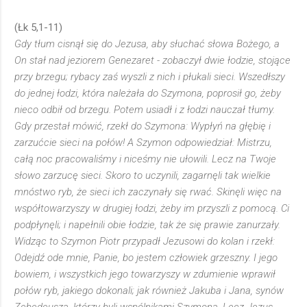
(Łk 5,1-11)
Gdy tłum cisnął się do Jezusa, aby słuchać słowa Bożego, a
On stał nad jeziorem Genezaret - zobaczył dwie łodzie, stojące
przy brzegu; rybacy zaś wyszli z nich i płukali sieci. Wszedłszy
do jednej łodzi, która należała do Szymona, poprosił go, żeby
nieco odbił od brzegu. Potem usiadł i z łodzi nauczał tłumy.
Gdy przestał mówić, rzekł do Szymona: Wypłyń na głębię i
zarzućcie sieci na połów! A Szymon odpowiedział: Mistrzu,
całą noc pracowaliśmy i niceśmy nie ułowili. Lecz na Twoje
słowo zarzucę sieci. Skoro to uczynili, zagarnęli tak wielkie
mnóstwo ryb, że sieci ich zaczynały się rwać. Skinęli więc na
współtowarzyszy w drugiej łodzi, żeby im przyszli z pomocą. Ci
podpłynęli; i napełnili obie łodzie, tak że się prawie zanurzały.
Widząc to Szymon Piotr przypadł Jezusowi do kolan i rzekł:
Odejdź ode mnie, Panie, bo jestem człowiek grzeszny. I jego
bowiem, i wszystkich jego towarzyszy w zdumienie wprawił
połów ryb, jakiego dokonali; jak również Jakuba i Jana, synów