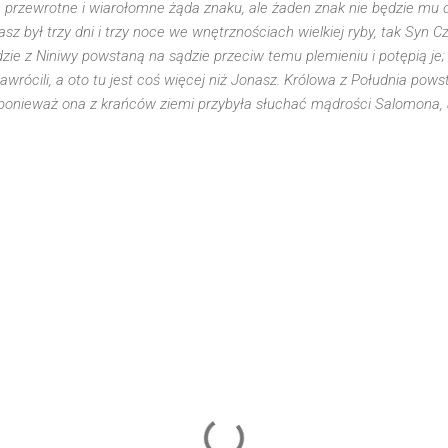
 przewrotne i wiarołomne żąda znaku, ale żaden znak nie będzie mu 
z był trzy dni i trzy noce we wnętrznościach wielkiej ryby, tak Syn Cz
udzie z Niniwy powstaną na sądzie przeciw temu plemieniu i potępią je
wrócili, a oto tu jest coś więcej niż Jonasz. Królowa z Południa pows
; ponieważ ona z krańców ziemi przybyła słuchać mądrości Salomona, a 