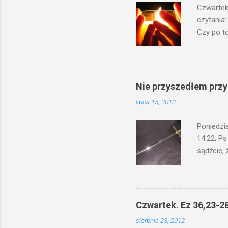
Czwartek
czytania:
Czy po to
na świecz
niechaj s
odmierzą
ma. W dzi
Nie przyszedłem przyn
by je po
lipca 15, 2013
bowiem ni
znana...A 
Poniedzi
14.22; Ps
sądźcie, 
przyszed
człowieka
syna lub 
jest Mnie
Czwartek. Ez 36,23-28
je. Kto w
sierpnia 23, 2012
przyjmuje