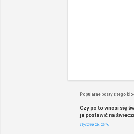
z
e
Popularne posty z tego bl
Czy po to wnosi się ś
je postawić na świecz
stycznia 28, 2016