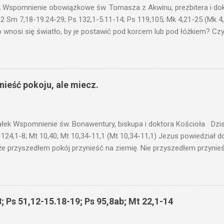
 Wspomnienie obowiązkowe św. Tomasza z Akwinu, prezbitera i dokt
 2 Sm 7,18-19.24-29; Ps 132,1-5.11-14; Ps 119,105; Mk 4,21-25 (Mk 4
 wnosi się światło, by je postawić pod korcem lub pod łóżkiem? Czy 
niku? Nie ma bowiem nic ukrytego, co by nie miało wyjść na jaw. Kt
łucha. I mówił im: Uważajcie na to, czego słuchacie. Taką samą miarą
 wam i jeszcze wam dołożą. Bo kto ma, temu będzie dane; a kto nie
siejszym fragmencie z Ewangelii Jezus kontynuuje przypowieści.... C
ieść pokoju, ale miecz.
stawić pod korcem lub pod łóżkiem? Czy nie po to, aby je postawić 
c ukrytego, co by nie miało wyjść na jaw. Myślę, że przypowieść o 
nawet jeżeli nie jest, prawdy w niej zawarte są...że użyj...
ałek Wspomnienie św. Bonawentury, biskupa i doktora Kościoła Dzisi
 124,1-8; Mt 10,40; Mt 10,34-11,1 (Mt 10,34-11,1) Jezus powiedział 
że przyszedłem pokój przynieść na ziemię. Nie przyszedłem przynieś
łem poróżnić syna z jego ojcem, córkę z matką, synową z teściową; 
 jego domownicy. Kto kocha ojca lub matkę bardziej niż Mnie, nie je
córkę bardziej niż Mnie, nie jest Mnie godzien. Kto nie bierze swego k
 godzien. Kto chce znaleźć swe życie, straci je, a kto straci swe ży
; Ps 51,12-15.18-19; Ps 95,8ab; Mt 22,1-14
as przyjmuje, Mnie przyjmuje; a kto Mnie przyjmuje, przyjmuje Tego, k
 proroka, jako proroka, nagrodę proroka otrzyma. Kto przyjmuje spr