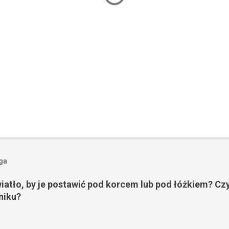
oga
wiatło, by je postawić pod korcem lub pod łóżkiem? Czy
niku?