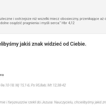
Przejdź do głównej zawartości
uteczne i ostrzejsze niż wszelki miecz obosieczny, przenikające aż 
zdolne osądzić pragnienia i myśli serca.” Hbr 4,12
libyśmy jakiś znak widzieć od Ciebie.
wa
5-9a.10-18; Wj 15,1-6; Ps 95,8ab; Mt 12,38-42
ie i faryzeuszów rzekli do Jezusa: Nauczycielu, chcielibyśmy jakiś zn