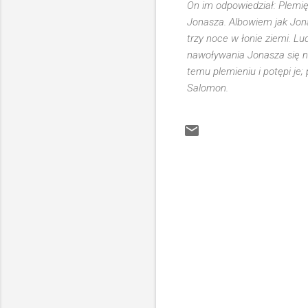
On im odpowiedział: Plemię
Jonasza. Albowiem jak Jonas
trzy noce w łonie ziemi. L
nawoływania Jonasza się na
temu plemieniu i potępi je
Salomon.
K
o
m
e
n
t
a
r