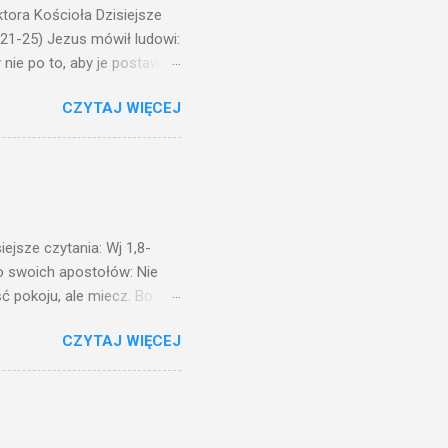
ora Kościoła Dzisiejsze
,21-25) Jezus mówił ludowi:
nie po to, aby je postawić
o ma uszy do słuchania,
CZYTAJ WIĘCEJ
, jaką wy mierzycie,
 ma, pozbawią go i tego, co
zy po to wnosi się światło,
na świeczniku? Nie ma
świetle jest nam dobrze
ejsze czytania: Wj 1,8-
do swoich apostołów: Nie
ć pokoju, ale miecz. Bo
i będą nieprzyjaciółmi
CZYTAJ WIĘCEJ
st Mnie godzien. I kto kocha
rzyża, a idzie za Mną, nie
cie z mego powodu, znajdzie
tóry Mnie posłał. Kto
awiedliwego, jako