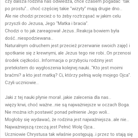
czy dalsza rodzina nas odwiedza, chce czasem pogadać "tak
po prostu"... choć częściej takie "wizyty" mają drugie dno...
Ale nie chodzi przecież o to żeby roztrząsać w jakim celu
przyszli do Jezusa, Jego "Matka i bracia".
Chodzi o to jak zareagował Jezus...Reakcja bowiem była
dość...niespodziewana...
Naturalnym odruchem jest przecież przerwanie swoich zajęć i
spotkanie się z krewnymi, ale Jezus tego nie robi...On przenosi
środek ciężkości...Informacja o przybyciu rodziny jest
pretekstem do wygłoszenia kolejnej nauki..."Kto jest moimi
braćmi? a kto jest matką? Ci, którzy pełnią wolę mojego Ojca".
Czyli uczniowie...
Jaki z tej nauki płynie morał...jakie zalecenia dla nas...
więzy krwi, choć ważne...nie są najważniejsze w oczach Boga.
Nie można ich postawić ponad pełnienie Jego woli...
Mogłoby się wydawać, że rodzina jest najważniejsza...ale nie...
Najważniejszą rzeczą jest Pełnić Wolę Ojca...
Uczniowie Chrystusa tak właśnie postępują...i przez to stają się