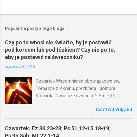
Popularne posty z tego bloga
Czy po to wnosi się światło, by je postawić
pod korcem lub pod łóżkiem? Czy nie po to,
aby je postawić na świeczniku?
stycznia 28, 2016
Czwartek Wspomnienie obowiązkowe św.
Tomasza z Akwinu, prezbitera i doktora
Kościoła Dzisiejsze czytania: 2 Sm 7,18-19.24-
29; Ps 132,1-5.11-14; Ps 119,105; Mk 4,21-25
CZYTAJ WIĘCEJ
(Mk 4,21-25) Jezus mówił ludowi: Czy po to
wnosi się światło, by je postawić pod korcem
lub pod łóżkiem? Czy nie po to, aby je postawić
Czwartek. Ez 36,23-28; Ps 51,12-15.18-19;
na świeczniku? Nie ma bowiem nic ukrytego, co
Ps 95,8ab; Mt 22,1-14