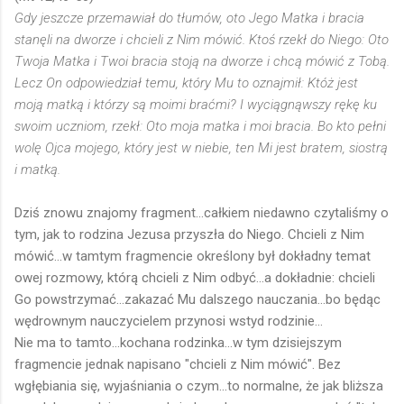
Gdy jeszcze przemawiał do tłumów, oto Jego Matka i bracia
stanęli na dworze i chcieli z Nim mówić. Ktoś rzekł do Niego: Oto
Twoja Matka i Twoi bracia stoją na dworze i chcą mówić z Tobą.
Lecz On odpowiedział temu, który Mu to oznajmił: Któż jest
moją matką i którzy są moimi braćmi? I wyciągnąwszy rękę ku
swoim uczniom, rzekł: Oto moja matka i moi bracia. Bo kto pełni
wolę Ojca mojego, który jest w niebie, ten Mi jest bratem, siostrą
i matką.
Dziś znowu znajomy fragment...całkiem niedawno czytaliśmy o
tym, jak to rodzina Jezusa przyszła do Niego. Chcieli z Nim
mówić...w tamtym fragmencie określony był dokładny temat
owej rozmowy, którą chcieli z Nim odbyć...a dokładnie: chcieli
Go powstrzymać...zakazać Mu dalszego nauczania...bo będąc
wędrownym nauczycielem przynosi wstyd rodzinie...
Nie ma to tamto...kochana rodzinka...w tym dzisiejszym
fragmencie jednak napisano "chcieli z Nim mówić". Bez
wgłębiania się, wyjaśniania o czym...to normalne, że jak bliższa