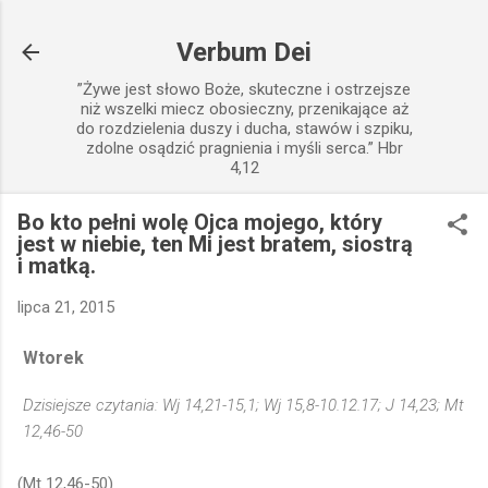
Przejdź do głównej zawartości
Verbum Dei
”Żywe jest słowo Boże, skuteczne i ostrzejsze
niż wszelki miecz obosieczny, przenikające aż
do rozdzielenia duszy i ducha, stawów i szpiku,
zdolne osądzić pragnienia i myśli serca.” Hbr
4,12
Bo kto pełni wolę Ojca mojego, który
jest w niebie, ten Mi jest bratem, siostrą
i matką.
lipca 21, 2015
Wtorek
Dzisiejsze czytania: Wj 14,21-15,1; Wj 15,8-10.12.17; J 14,23; Mt
12,46-50
(Mt 12,46-50)