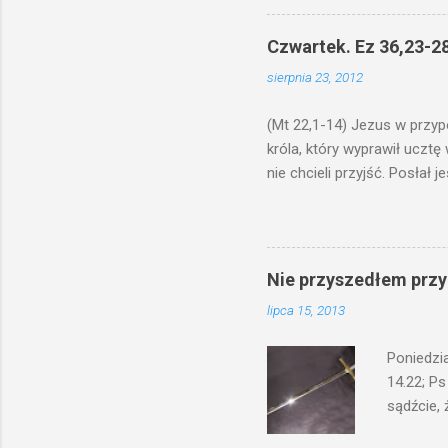
odmierzą
ma. W dzi
Czwartek. Ez 36,23-28
by je po
sierpnia 23, 2012
bowiem ni
znana...A 
(Mt 22,1-14) Jezus w przyp
króla, który wyprawił ucztę
nie chcieli przyjść. Posła
woły i tuczne zwierzęta pobi
swoje pole, drugi do swego k
gniewem. Posłał swe wojska
wprawdzie jest gotowa, lecz 
Nie przyszedłem przyn
których spotkacie. Słudzy ci
lipca 15, 2013
biesiadnikami. Wszedł król, ż
Poniedzi
14.22; Ps
sądźcie, 
przyszed