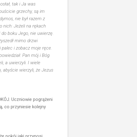
słał, tak i Ja was
uścicie grzechy, są im
dymos, nie był razem z
o nich: Jeżeli na rękach
 do boku Jego, nie uwierzę.
rzyszedł mimo drzwi
 palec i zobacz moje ręce.
powiedział: Pan mój i Bóg
 a uwierzyli. I wiele
 abyście wierzyli, że Jezus
OKÓJ. Uczniowie pogrążeni
ą, co przyniesie kolejny
e pokój jaki przynosi