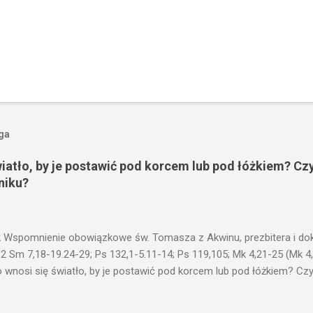
oga
wiatło, by je postawić pod korcem lub pod łóżkiem? Czy
niku?
 Wspomnienie obowiązkowe św. Tomasza z Akwinu, prezbitera i dokt
 2 Sm 7,18-19.24-29; Ps 132,1-5.11-14; Ps 119,105; Mk 4,21-25 (Mk 4
 wnosi się światło, by je postawić pod korcem lub pod łóżkiem? Czy 
niku? Nie ma bowiem nic ukrytego, co by nie miało wyjść na jaw. Kt
łucha. I mówił im: Uważajcie na to, czego słuchacie. Taką samą miarą