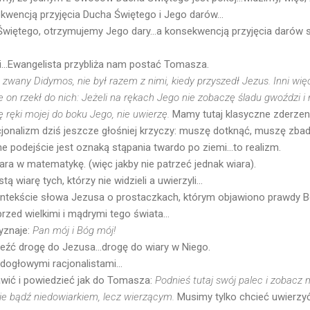
kwencją przyjęcia Ducha Świętego i Jego darów...
więtego, otrzymujemy Jego dary...a konsekwencją przyjęcia darów s
i...Ewangelista przybliża nam postać Tomasza.
zwany Didymos, nie był razem z nimi, kiedy przyszedł Jezus. Inni wię
le on rzekł do nich: Jeżeli na rękach Jego nie zobaczę śladu gwoździ 
ę ręki mojej do boku Jego, nie uwierzę.
Mamy tutaj klasyczne zderzen
jonalizm dziś jeszcze głośniej krzyczy: muszę dotknąć, muszę zba
podejście jest oznaką stąpania twardo po ziemi...to realizm.
iara w matematykę. (więc jakby nie patrzeć jednak wiara).
 wiarę tych, którzy nie widzieli a uwierzyli...
ontekście słowa Jezusa o prostaczkach, którym objawiono prawdy B
rzed wielkimi i mądrymi tego świata...
yznaje:
Pan mój i Bóg mój!
źć drogę do Jezusa...drogę do wiary w Niego.
dogłowymi racjonalistami...
wić i powiedzieć jak do Tomasza:
Podnieś tutaj swój palec i zobacz 
nie bądź niedowiarkiem, lecz wierzącym.
Musimy tylko chcieć uwierzyć.