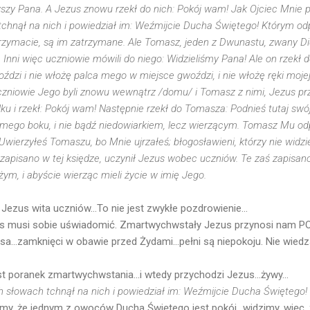
szy Pana. A Jezus znowu rzekł do nich: Pokój wam! Jak Ojciec Mnie po
chnął na nich i powiedział im: Weźmijcie Ducha Świętego! Którym odp
rzymacie, są im zatrzymane. Ale Tomasz, jeden z Dwunastu, zwany Di
. Inni więc uczniowie mówili do niego: Widzieliśmy Pana! Ale on rzekł d
ździ i nie włożę palca mego w miejsce gwoździ, i nie włożę ręki mojej
uczniowie Jego byli znowu wewnątrz /domu/ i Tomasz z nimi, Jezus p
ku i rzekł: Pokój wam! Następnie rzekł do Tomasza: Podnieś tutaj swój
o mego boku, i nie bądź niedowiarkiem, lecz wierzącym. Tomasz Mu od
wierzyłeś Tomaszu, bo Mnie ujrzałeś; błogosławieni, którzy nie widzieli,
zapisano w tej księdze, uczynił Jezus wobec uczniów. Te zaś zapisano,
m, i abyście wierząc mieli życie w imię Jego.
zus wita uczniów...To nie jest zwykłe pozdrowienie...
nas musi sobie uświadomić. Zmartwychwstały Jezus przynosi nam P
sa...zamknięci w obawie przed Żydami...pełni są niepokoju. Nie wiedz
t poranek zmartwychwstania...i wtedy przychodzi Jezus...żywy...
h słowach tchnął na nich i powiedział im: Weźmijcie Ducha Świętego!
my, że jednym z owoców Ducha Świętego jest pokój...widzimy, więc, ż