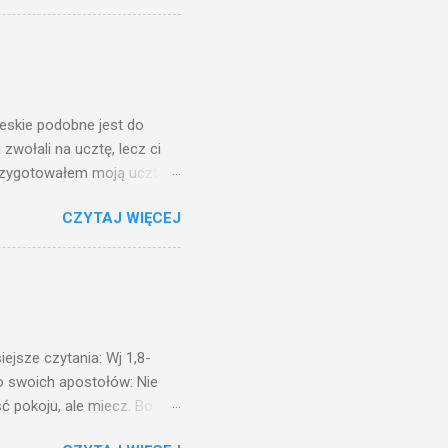
 ma, pozbawią go i tego, co
zy po to wnosi się światło,
na świeczniku? Nie ma
świetle jest nam dobrze
ieskie podobne jest do
zwołali na ucztę, lecz ci
przygotowałem moją ucztę:
 to i poszli: jeden na
CZYTAJ WIĘCEJ
. Na to król uniósł się
ł swoim sługom: Uczta
ście na ucztę wszystkich,
obrych. I sala zapełniła się
ejsze czytania: Wj 1,8-
do swoich apostołów: Nie
ć pokoju, ale miecz. Bo
i będą nieprzyjaciółmi