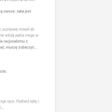
ą owoce...taka jest
c uczniowie mówili do
i nie włożę palca mego w
ie racjonalizmu z
dać, muszę zobaczyć...
oże,
moje ręce. Podnieś rękę i
..