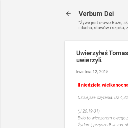
Verbum Dei
”Żywe jest słowo Boże, sk
i ducha, stawów i szpiku, 
Uwierzyłeś Tomaszu
uwierzyli.
kwietnia 12, 2015
II niedziela wielkanocn
Dzisiejsze czytania: Dz 4,32
(J 20,19-31)
Było to wieczorem owego p
Żydami, przyszedł Jezus, st