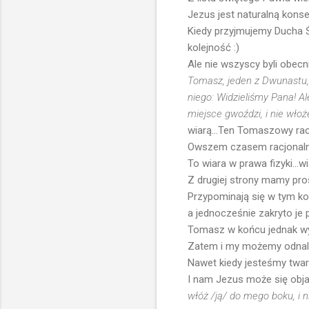
Jezus jest naturalną konse
Kiedy przyjmujemy Ducha Ś
kolejność :)
Ale nie wszyscy byli obecn
Tomasz, jeden z Dwunastu, 
niego: Widzieliśmy Pana! A
miejsce gwoździ, i nie włoż
wiarą...Ten Tomaszowy rac
Owszem czasem racjonalne 
To wiara w prawa fizyki...w
Z drugiej strony mamy prostą
Przypominają się w tym k
a jednocześnie zakryto je p
Tomasz w końcu jednak w
Zatem i my możemy odnale
Nawet kiedy jesteśmy twar
I nam Jezus może się obja
włóż /ją/ do mego boku, i 