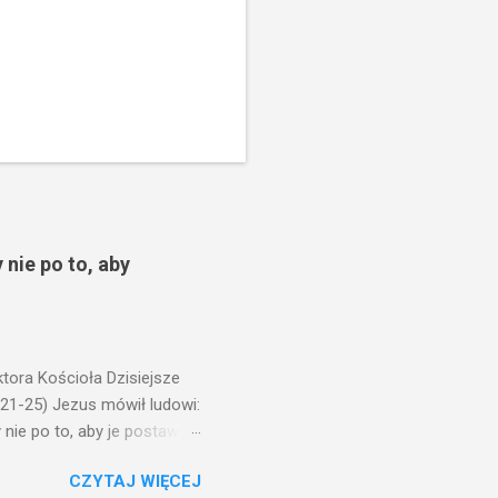
 nie po to, aby
ora Kościoła Dzisiejsze
,21-25) Jezus mówił ludowi:
nie po to, aby je postawić
o ma uszy do słuchania,
CZYTAJ WIĘCEJ
, jaką wy mierzycie,