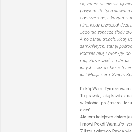
się zatem uczniowie ujrzaw
posyłam. Po tych słowach t
odpuszczone, a którym zat
nimi, kiedy przyszedł Jezus
Jego nie zobaczę śladu gwo
A po ośmiu dniach, kiedy 
zamkniętych, stanął pośrod
Podnieś rękę i włóż /ją/ d
mój! Powiedział mu Jezus: U
innych znaków, których nie 
jest Mesjaszem, Synem Boży
Pokój Wam! Tymi słowami Je
To prawda, jaką każdy z 
w żałobie...po śmierci Jezu
dzień...
Ale tym kolejnym dniem jes
I mówi Pokój Wam...
Po tyc
Z listu świętego Pawła wie