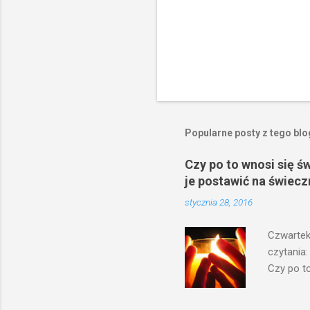
Popularne posty z tego bl
Czy po to wnosi się ś
je postawić na świecz
stycznia 28, 2016
Czwartek
czytania:
Czy po to
na świecz
niechaj s