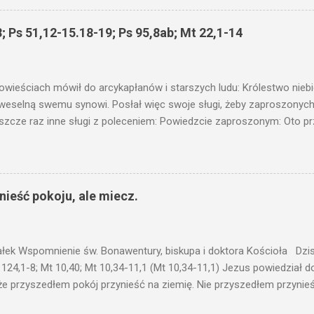
 wam i jeszcze wam dołożą. Bo kto ma, temu będzie dane; a kto nie
siejszym fragmencie z Ewangelii Jezus kontynuuje przypowieści.... C
; Ps 51,12-15.18-19; Ps 95,8ab; Mt 22,1-14
stawić pod korcem lub pod łóżkiem? Czy nie po to, aby je postawić 
c ukrytego, co by nie miało wyjść na jaw. Myślę, że przypowieść o 
nawet jeżeli nie jest, prawdy w niej zawarte są...że użyj...
owieściach mówił do arcykapłanów i starszych ludu: Królestwo nieb
 weselną swemu synowi. Posłał więc swoje sługi, żeby zaproszonych 
ł jeszcze raz inne sługi z poleceniem: Powiedzcie zaproszonym: Oto 
te i wszystko jest gotowe. Przyjdźcie na ucztę! Lecz oni zlekceważyli
upiectwa, a inni pochwycili jego sługi i znieważywszy [ich], pozabijali
 i kazał wytracić owych zabójców, a miasto ich spalić. Wtedy rzek
zaproszeni nie byli jej godni. Idźcie więc na rozstajne drogi i zapro
ieść pokoju, ale miecz.
 wyszli na drogi i sprowadzili wszystkich, których napotkali: złych i d
eby się pr...
ałek Wspomnienie św. Bonawentury, biskupa i doktora Kościoła Dzisi
 124,1-8; Mt 10,40; Mt 10,34-11,1 (Mt 10,34-11,1) Jezus powiedział 
że przyszedłem pokój przynieść na ziemię. Nie przyszedłem przynieś
łem poróżnić syna z jego ojcem, córkę z matką, synową z teściową; 