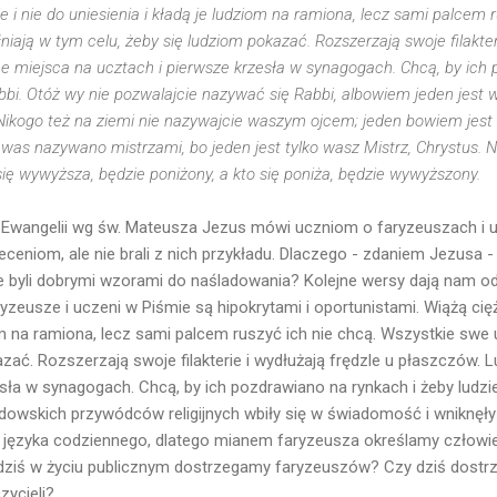
ie i nie do uniesienia i kładą je ludziom na ramiona, lecz sami palcem 
iają w tym celu, żeby się ludziom pokazać. Rozszerzają swoje filakter
e miejsca na ucztach i pierwsze krzesła w synagogach. Chcą, by ich 
abbi. Otóż wy nie pozwalajcie nazywać się Rabbi, albowiem jeden jest 
Nikogo też na ziemi nie nazywajcie waszym ojcem; jeden bowiem jest 
y was nazywano mistrzami, bo jeden jest tylko wasz Mistrz, Chrystus. 
ię wywyższa, będzie poniżony, a kto się poniża, będzie wywyższony.
 Ewangelii wg św. Mateusza Jezus mówi uczniom o faryzeuszach i 
leceniom, ale nie brali z nich przykładu. Dlaczego - zdaniem Jezusa -
 nie byli dobrymi wzorami do naśladowania? Kolejne wersy dają nam o
yzeusze i uczeni w Piśmie są hipokrytami i oportunistami. Wiążą cięża
iom na ramiona, lecz sami palcem ruszyć ich nie chcą. Wszystkie swe 
azać. Rozszerzają swoje filakterie i wydłużają frędzle u płaszczów. 
sła w synagogach. Chcą, by ich pozdrawiano na rynkach i żeby ludzie
wskich przywódców religijnych wbiły się w świadomość i wniknęły 
o języka codziennego, dlatego mianem faryzeusza określamy człowie
y dziś w życiu publicznym dostrzegamy faryzeuszów? Czy dziś dostrz
zycieli?