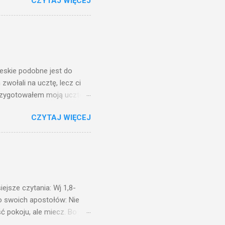
CZYTAJ WIĘCEJ
, jaką wy mierzycie,
 ma, pozbawią go i tego, co
zy po to wnosi się światło,
na świeczniku? Nie ma
świetle jest nam dobrze
ieskie podobne jest do
zwołali na ucztę, lecz ci
przygotowałem moją ucztę:
 to i poszli: jeden na
CZYTAJ WIĘCEJ
. Na to król uniósł się
ł swoim sługom: Uczta
ście na ucztę wszystkich,
obrych. I sala zapełniła się
ejsze czytania: Wj 1,8-
do swoich apostołów: Nie
ć pokoju, ale miecz. Bo
i będą nieprzyjaciółmi