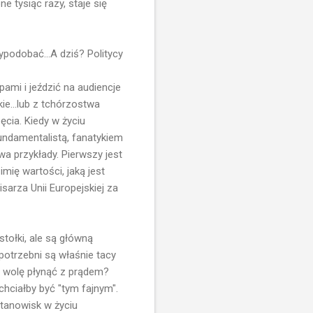
e tysiąc razy, staje się
podobać...A dziś? Politycy
pami i jeździć na audiencje
e...lub z tchórzostwa
ęcia. Kiedy w życiu
undamentalistą, fanatykiem
wa przykłady. Pierwszy jest
mię wartości, jaką jest
sarza Unii Europejskiej za
stołki, ale są główną
potrzebni są właśnie tacy
e wolę płynąć z prądem?
chciałby być "tym fajnym".
tanowisk w życiu