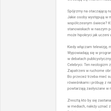
Spójrzmy na otaczającą n
Jakie osoby występują w 
współczesnym świecie? Kto
stanowiskach w naszym pa
może hipokryci jak uczen
Kiedy włączam telewizję, m
Wypowiadają się w program
w debatach publicystyczny
Celebryci. Ten neologizm z
Zapatrzeni w ruchome obra
Bo przecież trzeba mieć su
rówieśnikami i próbuję z n
powtarzają zasłyszane w me
Zresztą kto by się zastan
w mediach, należy uznać za