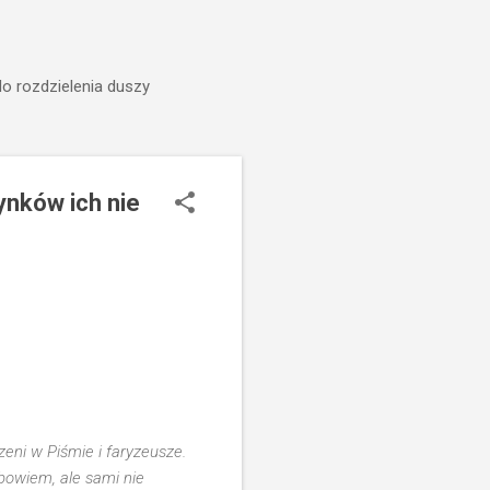
do rozdzielenia duszy
ynków ich nie
eni w Piśmie i faryzeusze.
bowiem, ale sami nie