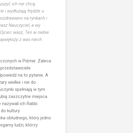
ruszyć ich nie chcą.
ie i wydłużają frędzle u
pozdrawiano na rynkach i
wasz Nauczyciel, a wy
Ojciec wasz, Ten w niebie.
Największy z was niech
uczonych w Piśmie. Zaleca
 przedstawiciele
dpowiedź na to pytanie. A
ry wielkie i nie do
uczynki spełniają w tym
Lubią zaszczytne miejsca
 nazywali ich Rabbi.
do kultury
ka obłudnego, który jedno
egamy ludzi, którzy