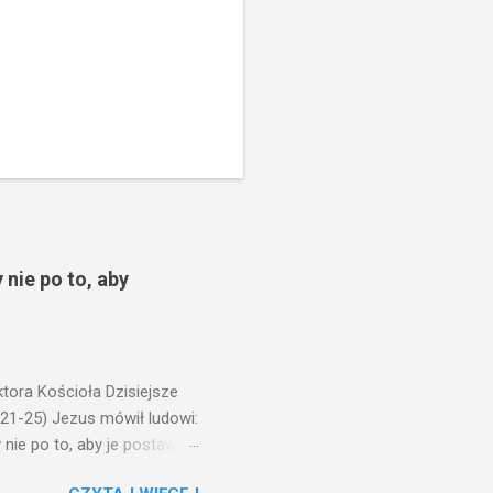
 nie po to, aby
ora Kościoła Dzisiejsze
,21-25) Jezus mówił ludowi:
nie po to, aby je postawić
o ma uszy do słuchania,