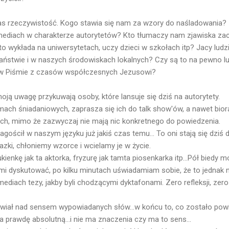
as rzeczywistość. Kogo stawia się nam za wzory do naśladowania?
mediach w charakterze autorytetów? Kto tłumaczy nam zjawiska z
 wykłada na uniwersytetach, uczy dzieci w szkołach itp? Jacy ludz
ństwie i w naszych środowiskach lokalnych? Czy są to na pewno lu
i w Piśmie z czasów współczesnych Jezusowi?
oją uwagę przykuwają osoby, które lansuje się dziś na autorytety.
ach śniadaniowych, zaprasza się ich do talk show'ów, a nawet biorą
ch, mimo że zazwyczaj nie mają nic konkretnego do powiedzenia.
agościł w naszym języku już jakiś czas temu... To oni stają się dziś
zki, chłoniemy wzorce i wcielamy je w życie.
kienkę jak ta aktorka, fryzurę jak tamta piosenkarka itp...Pół biedy 
imi dyskutować, po kilku minutach uświadamiam sobie, że to jednak n
diach tezy, jakby byli chodzącymi dyktafonami. Zero refleksji, zero a
awiał nad sensem wypowiadanych słów...w końcu to, co zostało pow
 prawdę absolutną...i nie ma znaczenia czy ma to sens...