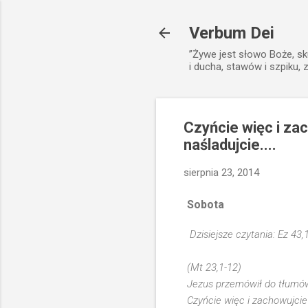
Verbum Dei
”Żywe jest słowo Boże, sk
i ducha, stawów i szpiku, 
Czyńcie więc i za
naśladujcie....
sierpnia 23, 2014
Sobota
Dzisiejsze czytania: Ez 43,
(Mt 23,1-12)
Jezus przemówił do tłumów 
Czyńcie więc i zachowujcie