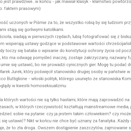
o jest prawdziwe...w końcu - jak mawiał klasyk - kłamstwo powtórzon
to: faktem prasowym)
wość uczonych w Piśmie za to, że wszystko robią by się ludziom przy
mi stają się gorliwymi katolikami.
cioła, siadają w pierwszych rzędach, lubią fotografować się z bisku
m wspierają ustawy godzące w podstawowe wartości chrześcijański
dy toczy się batalia o wpisanie do konstytucji ochrony życia od pocz
ś, kto ma odwagę pomyśleć inaczej, zostaje zakrzyczany, nazwany f
ie umie się ustawić, bo nie prowadzi cynicznych gier. Mogę tu podać d
rek Jurek, który poświęcił stanowisko drugiej osoby w państwie w i
cco Buttiglione - włoski polityk, którego usunięto ze stanowiska Komi
oglądy w kwestii homoseksualizmu.
dla których wartości nie są tylko hasłami, które mają zaprowadzić na 
 czasach, w których rzeczywistość kształtują mainstreamowe media, 
iedzieć sobie na pytanie: czy ja jestem takim człowiekiem? czy moż
k się ustawić? Nikt w końcu nie chce być uznany za fanatyka...Każdy 
, że to zła droga...Owszem dostąpienie zaszczytów, zajmowanie s