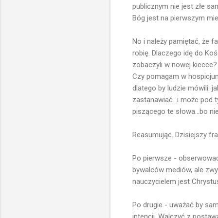
publicznym nie jest złe s
Bóg jest na pierwszym mie
No i należy pamiętać, że f
robię. Dlaczego idę do Ko
zobaczyli w nowej kiecce?
Czy pomagam w hospicjum, 
dlatego by ludzie mówili: j
zastanawiać...i może pod t
piszącego te słowa...bo ni
Reasumując. Dzisiejszy fr
Po pierwsze - obserwować 
bywalców mediów, ale zwyk
nauczycielem jest Chrystus.
Po drugie - uważać by sa
intencji. Walczyć z posta