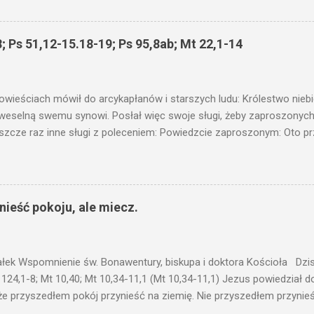
łucha. I mówił im: Uważajcie na to, czego słuchacie. Taką samą miarą
 wam i jeszcze wam dołożą. Bo kto ma, temu będzie dane; a kto nie
siejszym fragmencie z Ewangelii Jezus kontynuuje przypowieści.... C
; Ps 51,12-15.18-19; Ps 95,8ab; Mt 22,1-14
stawić pod korcem lub pod łóżkiem? Czy nie po to, aby je postawić 
c ukrytego, co by nie miało wyjść na jaw. Myślę, że przypowieść o 
nawet jeżeli nie jest, prawdy w niej zawarte są...że użyj...
owieściach mówił do arcykapłanów i starszych ludu: Królestwo nieb
 weselną swemu synowi. Posłał więc swoje sługi, żeby zaproszonych 
ł jeszcze raz inne sługi z poleceniem: Powiedzcie zaproszonym: Oto 
te i wszystko jest gotowe. Przyjdźcie na ucztę! Lecz oni zlekceważyli
upiectwa, a inni pochwycili jego sługi i znieważywszy [ich], pozabijali
 i kazał wytracić owych zabójców, a miasto ich spalić. Wtedy rzek
zaproszeni nie byli jej godni. Idźcie więc na rozstajne drogi i zapro
ieść pokoju, ale miecz.
 wyszli na drogi i sprowadzili wszystkich, których napotkali: złych i d
eby się pr...
ałek Wspomnienie św. Bonawentury, biskupa i doktora Kościoła Dzisi
 124,1-8; Mt 10,40; Mt 10,34-11,1 (Mt 10,34-11,1) Jezus powiedział 
że przyszedłem pokój przynieść na ziemię. Nie przyszedłem przynieś
łem poróżnić syna z jego ojcem, córkę z matką, synową z teściową; 