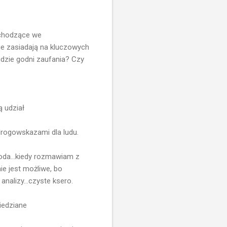
achodzące we
ie zasiadają na kluczowych
dzie godni zaufania? Czy
 udział
 drogowskazami dla ludu.
moda...kiedy rozmawiam z
ie jest możliwe, bo
nalizy...czyste ksero.
iedziane