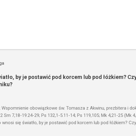
oga
wiatło, by je postawić pod korcem lub pod łóżkiem? Czy
niku?
 Wspomnienie obowiązkowe św. Tomasza z Akwinu, prezbitera i dokt
 2 Sm 7,18-19.24-29; Ps 132,1-5.11-14; Ps 119,105; Mk 4,21-25 (Mk 4
 wnosi się światło, by je postawić pod korcem lub pod łóżkiem? Czy 
niku? Nie ma bowiem nic ukrytego, co by nie miało wyjść na jaw. Kt