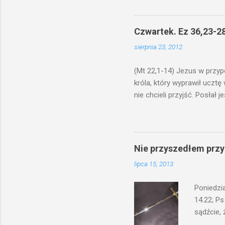
niechaj s
odmierzą
ma. W dzi
Czwartek. Ez 36,23-28
by je po
sierpnia 23, 2012
bowiem ni
znana...A 
(Mt 22,1-14) Jezus w przyp
króla, który wyprawił ucztę
nie chcieli przyjść. Posła
woły i tuczne zwierzęta pobi
swoje pole, drugi do swego k
gniewem. Posłał swe wojska
wprawdzie jest gotowa, lecz 
Nie przyszedłem przyn
których spotkacie. Słudzy ci
lipca 15, 2013
biesiadnikami. Wszedł król, ż
Poniedzi
14.22; Ps
sądźcie, 
przyszed