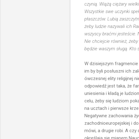
czynią. Wiążą ciężary wielk
Wszystkie swe uczynki spełn
płaszczów. Lubią zaszczytn
żeby ludzie nazywali ich R
wszyscy braćmi jesteście. 
Nie chciejcie również, żeb
będzie waszym sługą. Kto s
W dzisiejszym fragmencie
im by byli posłuszni ich za
ówczesnej elity religijnej
odpowiedź jest taka, że far
uniesienia i kładą je ludz
celu, żeby się ludziom pok
na ucztach i pierwsze krze
Negatywne zachowania żydo
zachodnioeuropejskiej i d
mówi, a drugie robi. A cz
określają się mianem Nauc