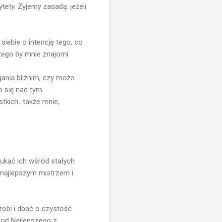
ety. Żyjemy zasadą: jeżeli
iebie o intencję tego, co
atego by mnie znajomi
ania bliźnim, czy może
to się nad tym
kich...także mnie,
ukać ich wśród stałych
 najlepszym mistrzem i
obi i dbać o czystość
 od Najlepszego z