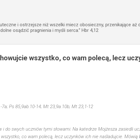
Przejdź do głównej zawartości
uteczne i ostrzejsze niż wszelki miecz obosieczny, przenikające aż 
zdolne osądzić pragnienia i myśli serca.” Hbr 4,12
chowujcie wszystko, co wam polecą, lecz ucz
1-7a; Ps 85,9ab.10-14; Mt 23,9a.10b; Mt 23,1-12
i do swych uczniów tymi słowami: Na katedrze Mojżesza zasiedli ucz
 wszystko, co wam polecą, lecz uczynków ich nie naśladujcie. Mówią 