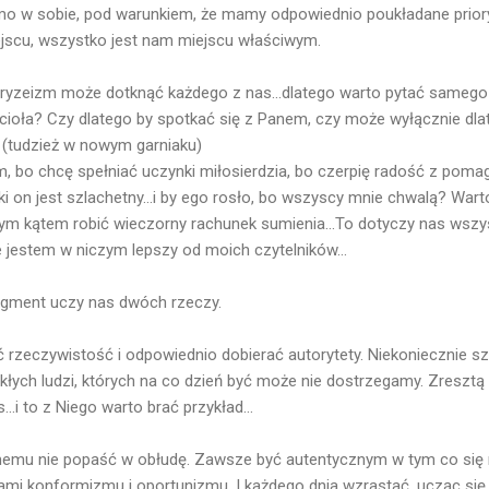
amo w sobie, pod warunkiem, że mamy odpowiednio poukładane prioryt
jscu, wszystko jest nam miejscu właściwym.
aryzeizm może dotknąć każdego z nas...dlatego warto pytać samego s
ścioła? Czy dlatego by spotkać się z Panem, czy może wyłącznie dl
 (tudzież w nowym garniaku)
bo chcę spełniać uczynki miłosierdzia, bo czerpię radość z pomag
aki on jest szlachetny...i by ego rosło, bo wszyscy mnie chwalą? War
ym kątem robić wieczorny rachunek sumienia...To dotyczy nas wszyst
e jestem w niczym lepszy od moich czytelników...
agment uczy nas dwóch rzeczy.
rzeczywistość i odpowiednio dobierać autorytety. Niekoniecznie sz
łych ludzi, których na co dzień być może nie dostrzegamy. Zresztą
..i to z Niego warto brać przykład...
memu nie popaść w obłudę. Zawsze być autentycznym w tym co się r
wami konformizmu i oportunizmu. I każdego dnia wzrastać, ucząc się