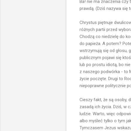
Ba! nie ma znaczenia czy t
prawdą. (Dziś nazywa się 
Chrystus piętnuje dwulico
różnych partii przed wybora
Chodzą co niedzielę do koś
do papieża. A potem? Pote
wstrzymują się od głosu, g
publicznym pojawi się kto
lub po prostu idiotą, bo n
z naszego podwórka - to Ma
życie poczęte. Drugi to Ro
niepoprawne politycznie p
Cieszy fakt, że są osoby, 
zasadą ich życia. Dziś, w
ludzie. Warto, więc odpow
albo myśleć tylko o tym ja
Tymczasem Jezus wskazuje