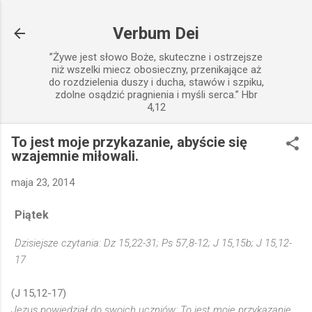
Przejdź do głównej zawartości
Verbum Dei
”Żywe jest słowo Boże, skuteczne i ostrzejsze
niż wszelki miecz obosieczny, przenikające aż
do rozdzielenia duszy i ducha, stawów i szpiku,
zdolne osądzić pragnienia i myśli serca.” Hbr
4,12
To jest moje przykazanie, abyście się
wzajemnie miłowali.
maja 23, 2014
Piątek
Dzisiejsze czytania: Dz 15,22-31; Ps 57,8-12; J 15,15b; J 15,12-
17
(J 15,12-17)
Jezus powiedział do swoich uczniów: To jest moje przykazanie,