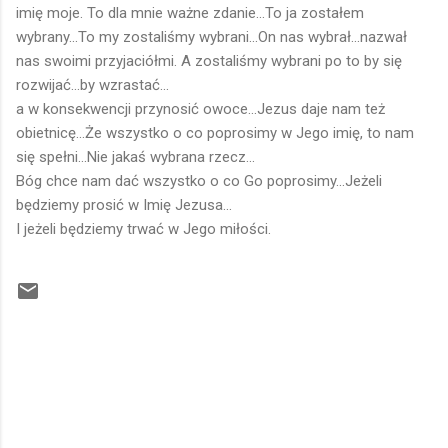
imię moje. To dla mnie ważne zdanie...To ja zostałem
wybrany...To my zostaliśmy wybrani...On nas wybrał...nazwał
nas swoimi przyjaciółmi. A zostaliśmy wybrani po to by się
rozwijać...by wzrastać...
a w konsekwencji przynosić owoce...Jezus daje nam też
obietnicę...Że wszystko o co poprosimy w Jego imię, to nam
się spełni...Nie jakaś wybrana rzecz...
Bóg chce nam dać wszystko o co Go poprosimy...Jeżeli
będziemy prosić w Imię Jezusa...
I jeżeli będziemy trwać w Jego miłości.
K
o
m
e