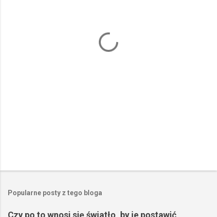
n
t
a
r
z
e
Popularne posty z tego bloga
Czy po to wnosi się światło, by je postawić