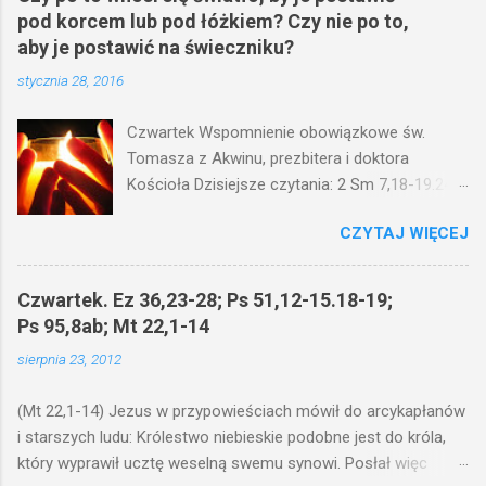
pod korcem lub pod łóżkiem? Czy nie po to,
aby je postawić na świeczniku?
stycznia 28, 2016
Czwartek Wspomnienie obowiązkowe św.
Tomasza z Akwinu, prezbitera i doktora
Kościoła Dzisiejsze czytania: 2 Sm 7,18-19.24-
29; Ps 132,1-5.11-14; Ps 119,105; Mk 4,21-25
CZYTAJ WIĘCEJ
(Mk 4,21-25) Jezus mówił ludowi: Czy po to
wnosi się światło, by je postawić pod korcem
lub pod łóżkiem? Czy nie po to, aby je postawić
Czwartek. Ez 36,23-28; Ps 51,12-15.18-19;
na świeczniku? Nie ma bowiem nic ukrytego, co
Ps 95,8ab; Mt 22,1-14
by nie miało wyjść na jaw. Kto ma uszy do
sierpnia 23, 2012
słuchania, niechaj słucha. I mówił im: Uważajcie
na to, czego słuchacie. Taką samą miarą, jaką
(Mt 22,1-14) Jezus w przypowieściach mówił do arcykapłanów
wy mierzycie, odmierzą wam i jeszcze wam
i starszych ludu: Królestwo niebieskie podobne jest do króla,
dołożą. Bo kto ma, temu będzie dane; a kto nie
który wyprawił ucztę weselną swemu synowi. Posłał więc
ma, pozbawią go i tego, co ma. W dzisiejszym