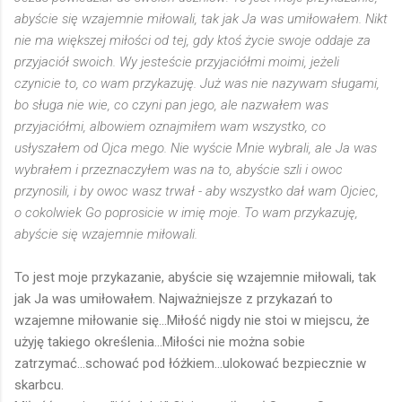
abyście się wzajemnie miłowali, tak jak Ja was umiłowałem. Nikt
nie ma większej miłości od tej, gdy ktoś życie swoje oddaje za
przyjaciół swoich. Wy jesteście przyjaciółmi moimi, jeżeli
czynicie to, co wam przykazuję. Już was nie nazywam sługami,
bo sługa nie wie, co czyni pan jego, ale nazwałem was
przyjaciółmi, albowiem oznajmiłem wam wszystko, co
usłyszałem od Ojca mego. Nie wyście Mnie wybrali, ale Ja was
wybrałem i przeznaczyłem was na to, abyście szli i owoc
przynosili, i by owoc wasz trwał - aby wszystko dał wam Ojciec,
o cokolwiek Go poprosicie w imię moje. To wam przykazuję,
abyście się wzajemnie miłowali.
To jest moje przykazanie, abyście się wzajemnie miłowali, tak
jak Ja was umiłowałem. Najważniejsze z przykazań to
wzajemne miłowanie się...Miłość nigdy nie stoi w miejscu, że
użyję takiego określenia...Miłości nie można sobie
zatrzymać...schować pod łóżkiem...ulokować bezpiecznie w
skarbcu.