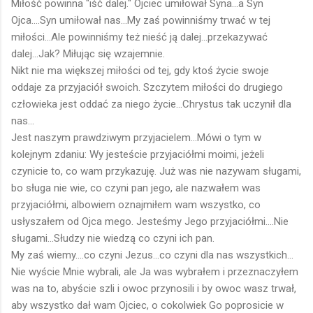
Miłość powinna "iść dalej." Ojciec umiłował Syna...a Syn
Ojca....Syn umiłował nas...My zaś powinniśmy trwać w tej
miłości...Ale powinniśmy też nieść ją dalej...przekazywać
dalej...Jak? Miłując się wzajemnie.
Nikt nie ma większej miłości od tej, gdy ktoś życie swoje
oddaje za przyjaciół swoich. Szczytem miłości do drugiego
człowieka jest oddać za niego życie...Chrystus tak uczynił dla
nas...
Jest naszym prawdziwym przyjacielem...Mówi o tym w
kolejnym zdaniu: Wy jesteście przyjaciółmi moimi, jeżeli
czynicie to, co wam przykazuję. Już was nie nazywam sługami,
bo sługa nie wie, co czyni pan jego, ale nazwałem was
przyjaciółmi, albowiem oznajmiłem wam wszystko, co
usłyszałem od Ojca mego. Jesteśmy Jego przyjaciółmi....Nie
sługami...Słudzy nie wiedzą co czyni ich pan.
My zaś wiemy....co czyni Jezus...co czyni dla nas wszystkich...
Nie wyście Mnie wybrali, ale Ja was wybrałem i przeznaczyłem
was na to, abyście szli i owoc przynosili i by owoc wasz trwał,
aby wszystko dał wam Ojciec, o cokolwiek Go poprosicie w