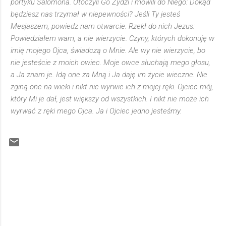
portyku Salomona. Otoczyli Go Żydzi i mówili do Niego: Dokąd
będziesz nas trzymał w niepewności? Jeśli Ty jesteś
Mesjaszem, powiedz nam otwarcie. Rzekł do nich Jezus:
Powiedziałem wam, a nie wierzycie. Czyny, których dokonuję w
imię mojego Ojca, świadczą o Mnie. Ale wy nie wierzycie, bo
nie jesteście z moich owiec. Moje owce słuchają mego głosu,
a Ja znam je. Idą one za Mną i Ja daję im życie wieczne. Nie
zginą one na wieki i nikt nie wyrwie ich z mojej ręki. Ojciec mój,
który Mi je dał, jest większy od wszystkich. I nikt nie może ich
wyrwać z ręki mego Ojca. Ja i Ojciec jedno jesteśmy.
K
o
m
e
n