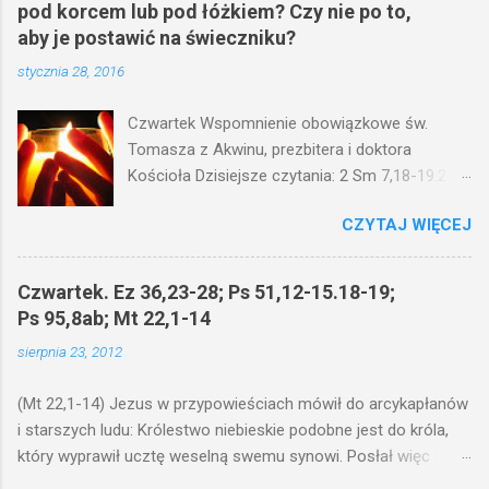
pod korcem lub pod łóżkiem? Czy nie po to,
aby je postawić na świeczniku?
stycznia 28, 2016
Czwartek Wspomnienie obowiązkowe św.
Tomasza z Akwinu, prezbitera i doktora
Kościoła Dzisiejsze czytania: 2 Sm 7,18-19.24-
29; Ps 132,1-5.11-14; Ps 119,105; Mk 4,21-25
CZYTAJ WIĘCEJ
(Mk 4,21-25) Jezus mówił ludowi: Czy po to
wnosi się światło, by je postawić pod korcem
lub pod łóżkiem? Czy nie po to, aby je postawić
Czwartek. Ez 36,23-28; Ps 51,12-15.18-19;
na świeczniku? Nie ma bowiem nic ukrytego, co
Ps 95,8ab; Mt 22,1-14
by nie miało wyjść na jaw. Kto ma uszy do
sierpnia 23, 2012
słuchania, niechaj słucha. I mówił im: Uważajcie
na to, czego słuchacie. Taką samą miarą, jaką
(Mt 22,1-14) Jezus w przypowieściach mówił do arcykapłanów
wy mierzycie, odmierzą wam i jeszcze wam
i starszych ludu: Królestwo niebieskie podobne jest do króla,
dołożą. Bo kto ma, temu będzie dane; a kto nie
który wyprawił ucztę weselną swemu synowi. Posłał więc
ma, pozbawią go i tego, co ma. W dzisiejszym
swoje sługi, żeby zaproszonych zwołali na ucztę, lecz ci nie