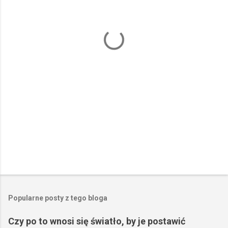
t
a
r
z
e
Popularne posty z tego bloga
Czy po to wnosi się światło, by je postawić