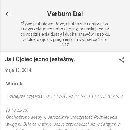
Przejdź do głównej zawartości
Verbum Dei
”Żywe jest słowo Boże, skuteczne i ostrzejsze
niż wszelki miecz obosieczny, przenikające aż
do rozdzielenia duszy i ducha, stawów i szpiku,
zdolne osądzić pragnienia i myśli serca.” Hbr
4,12
Ja i Ojciec jedno jesteśmy.
maja 13, 2014
Wtorek
Dzisiejsze czytania: Dz 11,19-26; Ps 87,1-7; J 10,27; J 10,22-30
(J 10,22-30)
Obchodzono wtedy w Jerozolimie uroczystość Poświęcenia
świątyni. Było to w zimie. Jezus przechadzał się w świątyni, w