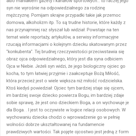
albo maniakiem gazety i kanałów sportowych... to raczej jego
syn nie wyrośnie na odpowiedzialnego za rodzinę
mężczyznę. Pomijam skrajne przypadki takie jak przemoc
domowa, alkoholizm itp. To są trudne historie, które każdy z
nas przynajmniej raz słyszał lub widział. Powstaje na ten
temat wiele reportaży, artykułów, a serwisy informacyjne
rzucają informacjami o kolejnym dziecku skatowanym przez
"konkubenta". Tej brudnej rzeczywistości przeciwstawia się
obraz ojca odpowiedzialnego, który jest dla syna odbiciem
Ojca w Niebie. Jeżeli syn widzi, że jego biologiczny ojciec go
kocha, to tym łatwiej przyjmie i zaakceptuje Bożą Miłość,
która przecież jest o wiele większa niż miłość rodzicielska.
Ktoś kiedyś powiedział: Ojciec tym bardziej staje się ojcem,
im bardziej swoje dziecko powierza Bogu, im bardziej zdaje
sobie sprawę, że jest ono dzieckiem Boga, a on wychowuje je
dla Boga. . I jest to oczywiste w logice relacji osobowych. W
wychowaniu dziecka chodzi o wprowadzenie go w pełnię
wolności dobrze ukształtowanej na fundamencie
prawdziwych wartości. Tak pojęte ojcostwo jest jedną z form