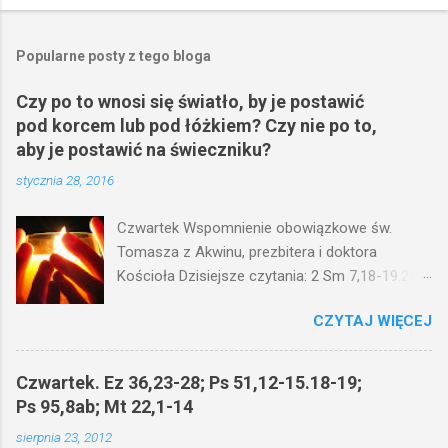
P
r
z
e
Popularne posty z tego bloga
ś
l
Czy po to wnosi się światło, by je postawić
i
pod korcem lub pod łóżkiem? Czy nie po to,
j
k
aby je postawić na świeczniku?
o
stycznia 28, 2016
m
e
n
Czwartek Wspomnienie obowiązkowe św.
t
Tomasza z Akwinu, prezbitera i doktora
a
r
Kościoła Dzisiejsze czytania: 2 Sm 7,18-19.24-
z
29; Ps 132,1-5.11-14; Ps 119,105; Mk 4,21-25
CZYTAJ WIĘCEJ
(Mk 4,21-25) Jezus mówił ludowi: Czy po to
wnosi się światło, by je postawić pod korcem
lub pod łóżkiem? Czy nie po to, aby je postawić
Czwartek. Ez 36,23-28; Ps 51,12-15.18-19;
na świeczniku? Nie ma bowiem nic ukrytego, co
Ps 95,8ab; Mt 22,1-14
by nie miało wyjść na jaw. Kto ma uszy do
sierpnia 23, 2012
słuchania, niechaj słucha. I mówił im: Uważajcie