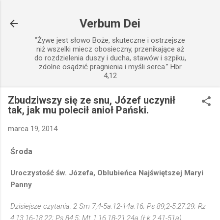
Przejdź do głównej zawartości
Verbum Dei
”Żywe jest słowo Boże, skuteczne i ostrzejsze
niż wszelki miecz obosieczny, przenikające aż
do rozdzielenia duszy i ducha, stawów i szpiku,
zdolne osądzić pragnienia i myśli serca.” Hbr
4,12
Zbudziwszy się ze snu, Józef uczynił
tak, jak mu polecił anioł Pański.
marca 19, 2014
Środa
Uroczystość św. Józefa, Oblubieńca Najświętszej Maryi
Panny
Dzisiejsze czytania: 2 Sm 7,4-5a.12-14a.16; Ps 89,2-5.27.29; Rz
4,13.16-18.22; Ps 84,5; Mt 1,16.18-21.24a (Łk 2,41-51a)