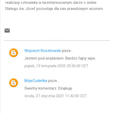
realizacji człowieka w bezinteresownym darze z siebie.
Dlatego św. Józef pozostaje dla nas prawdziwym wzorem.
Wojciech Roszkowski
pisze…
K
Jestem pod wrażeniem. Bardzo fajny wpis.
o
piątek, 13 listopada 2020 20:36:00 CET
m
e
MojeCudeńka
pisze…
n
Świetny komentarz. Dziękuję
t
a
środa, 27 stycznia 2021 11:42:00 CET
r
z