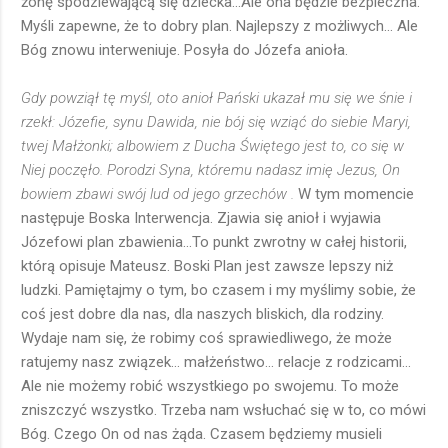
żonę spodziewającą się dziecka...Ale ona będzie bezpieczna.
Myśli zapewne, że to dobry plan. Najlepszy z możliwych... Ale
Bóg znowu interweniuje. Posyła do Józefa anioła.
Gdy powziął tę myśl, oto anioł Pański ukazał mu się we śnie i
rzekł: Józefie, synu Dawida, nie bój się wziąć do siebie Maryi,
twej Małżonki; albowiem z Ducha Świętego jest to, co się w
Niej poczęło. Porodzi Syna, któremu nadasz imię Jezus, On
bowiem zbawi swój lud od jego grzechów .
W tym momencie
następuje Boska Interwencja. Zjawia się anioł i wyjawia
Józefowi plan zbawienia...To punkt zwrotny w całej historii,
którą opisuje Mateusz. Boski Plan jest zawsze lepszy niż
ludzki. Pamiętajmy o tym, bo czasem i my myślimy sobie, że
coś jest dobre dla nas, dla naszych bliskich, dla rodziny.
Wydaje nam się, że robimy coś sprawiedliwego, że może
ratujemy nasz związek... małżeństwo... relacje z rodzicami...
Ale nie możemy robić wszystkiego po swojemu. To może
zniszczyć wszystko. Trzeba nam wsłuchać się w to, co mówi
Bóg. Czego On od nas żąda. Czasem będziemy musieli