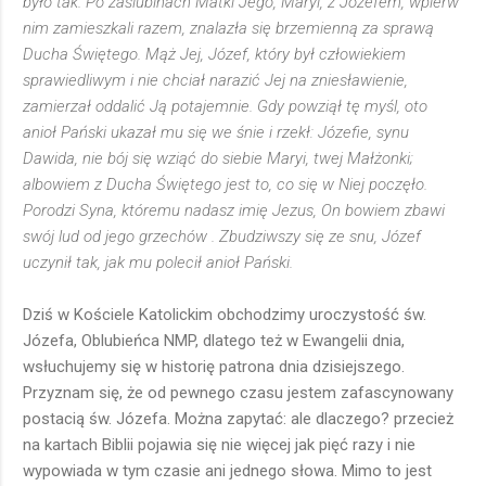
było tak. Po zaślubinach Matki Jego, Maryi, z Józefem, wpierw
nim zamieszkali razem, znalazła się brzemienną za sprawą
Ducha Świętego. Mąż Jej, Józef, który był człowiekiem
sprawiedliwym i nie chciał narazić Jej na zniesławienie,
zamierzał oddalić Ją potajemnie. Gdy powziął tę myśl, oto
anioł Pański ukazał mu się we śnie i rzekł: Józefie, synu
Dawida, nie bój się wziąć do siebie Maryi, twej Małżonki;
albowiem z Ducha Świętego jest to, co się w Niej poczęło.
Porodzi Syna, któremu nadasz imię Jezus, On bowiem zbawi
swój lud od jego grzechów . Zbudziwszy się ze snu, Józef
uczynił tak, jak mu polecił anioł Pański.
Dziś w Kościele Katolickim obchodzimy uroczystość św.
Józefa, Oblubieńca NMP, dlatego też w Ewangelii dnia,
wsłuchujemy się w historię patrona dnia dzisiejszego.
Przyznam się, że od pewnego czasu jestem zafascynowany
postacią św. Józefa. Można zapytać: ale dlaczego? przecież
na kartach Biblii pojawia się nie więcej jak pięć razy i nie
wypowiada w tym czasie ani jednego słowa. Mimo to jest