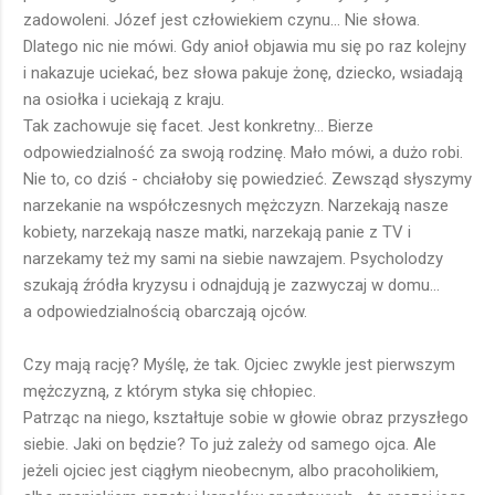
zadowoleni. Józef jest człowiekiem czynu... Nie słowa.
Dlatego nic nie mówi. Gdy anioł objawia mu się po raz kolejny
i nakazuje uciekać, bez słowa pakuje żonę, dziecko, wsiadają
na osiołka i uciekają z kraju.
Tak zachowuje się facet. Jest konkretny... Bierze
odpowiedzialność za swoją rodzinę. Mało mówi, a dużo robi.
Nie to, co dziś - chciałoby się powiedzieć. Zewsząd słyszymy
narzekanie na współczesnych mężczyzn. Narzekają nasze
kobiety, narzekają nasze matki, narzekają panie z TV i
narzekamy też my sami na siebie nawzajem. Psycholodzy
szukają źródła kryzysu i odnajdują je zazwyczaj w domu...
a odpowiedzialnością obarczają ojców.
Czy mają rację? Myślę, że tak. Ojciec zwykle jest pierwszym
mężczyzną, z którym styka się chłopiec.
Patrząc na niego, kształtuje sobie w głowie obraz przyszłego
siebie. Jaki on będzie? To już zależy od samego ojca. Ale
jeżeli ojciec jest ciągłym nieobecnym, albo pracoholikiem,