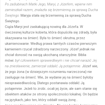
Po zaślubinach Matki Jego, Maryi, z Józefem, wpierw nim
zamieszkali razem, znalazła się brzemienną za sprawą Ducha
Świętego.
Maryja stała się brzemienną za sprawą Ducha
Świętego.
Ciąża Maryi jest zaskakującą nowiną dla Józefa. W
ówczesnej kulturze kobieta, która dopuściła się zdrady, była
skazywana na śmierć. Była to śmierć okrutna, przez
ukamienowanie. Według prawa tamtych czasów pierwszym
kamieniem rzucał zdradzony narzeczony. Józef jednak nie
chciał donosić na swoją ukochaną starszyźnie. Biblia
mówi:
był człowiekiem sprawiedliwym i nie chciał narazić Jej
na zniesławienie, zamierzał oddalić Ją potajemnie.
Józef wie,
że jego żona (w dzisiejszym rozumieniu narzeczona) nie
zasługuje na śmierć. Wie, że wydanie jej na śmierć byłoby
niesprawiedliwością. Dlatego postanawia oddalić Ją
potajemnie. Jeżeli to zrobi...ocali jej życie, ale sam stanie się
obiektem ataków ze strony społeczności lokalnej. On będzie
na językach, jako ten, który oddalił swoją żonę...