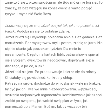
zmierzyć się z przeciwnościami, ale Bóg mówi: nie bój się...To
znaczy, że bez względu na konsekwencje warto podjąć
ryzyko...i wypełnić Wolę Bożą.
Zbudziwszy się ze snu, Józef uczynił tak, jak mu polecił anioł
Pański.
Podoba mi się to ostatnie zdanie.
Józef budzi się i wykonuje polecenia anioła. Bez gadania. Bez
marudzenia. Bez wykrętów w stylu: potem, zrobię to jutro. Nic
się nie stanie, jak poczekam tydzień. Dla mnie to
niesamowite. Często na kartach Biblii, patriarchowie spierali
się z Bogiem, dyskutowali, negocjowali, dopytywali się: a
dlaczego, a po co, a jak?
Józef taki nie jest. Po prostu wstaje i bierze się do roboty.
Chciałoby się powiedzieć: konkretny chłop.
Patrząc na siebie, dochodzę do wniosku jak wiele mi brakuje,
by być jak on. Tyle we mnie niezdecydowania, wątpliwości,
szukania racjonalnych argumentów, kombinowania jak tu coś
zrobić po swojemu, jak wcielić swój plan w życie, jak
pomieszać go z Planem Bożym, tak by wszyscy byli