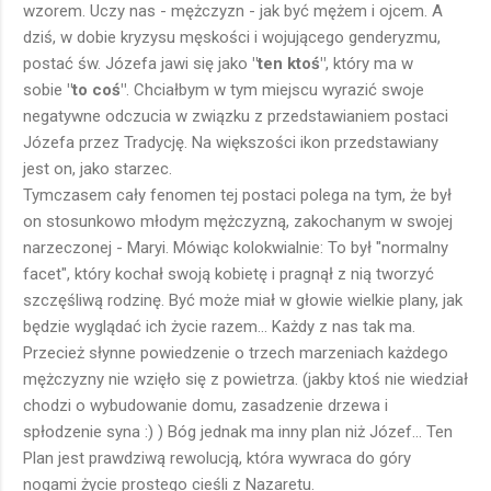
wzorem. Uczy nas - mężczyzn - jak być mężem i ojcem. A
dziś, w dobie kryzysu męskości i wojującego genderyzmu,
postać św. Józefa jawi się jako
"ten ktoś"
, który ma w
sobie
"to coś"
. Chciałbym w tym miejscu wyrazić swoje
negatywne odczucia w związku z przedstawianiem postaci
Józefa przez Tradycję. Na większości ikon przedstawiany
jest on, jako starzec.
Tymczasem cały fenomen tej postaci polega na tym, że był
on stosunkowo młodym mężczyzną, zakochanym w swojej
narzeczonej - Maryi. Mówiąc kolokwialnie: To był "normalny
facet", który kochał swoją kobietę i pragnął z nią tworzyć
szczęśliwą rodzinę. Być może miał w głowie wielkie plany, jak
będzie wyglądać ich życie razem... Każdy z nas tak ma.
Przecież słynne powiedzenie o trzech marzeniach każdego
mężczyzny nie wzięło się z powietrza. (jakby ktoś nie wiedział
chodzi o wybudowanie domu, zasadzenie drzewa i
spłodzenie syna :) ) Bóg jednak ma inny plan niż Józef... Ten
Plan jest prawdziwą rewolucją, która wywraca do góry
nogami życie prostego cieśli z Nazaretu.