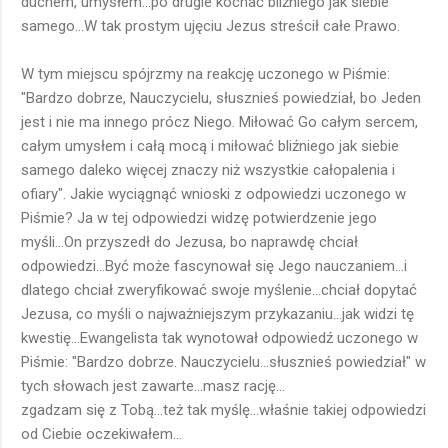
duchem, umysłem...po drugie kochać bliźniego jak siebie
samego...W tak prostym ujęciu Jezus streścił całe Prawo.
W tym miejscu spójrzmy na reakcję uczonego w Piśmie:
"Bardzo dobrze, Nauczycielu, słusznieś powiedział, bo Jeden
jest i nie ma innego prócz Niego. Miłować Go całym sercem,
całym umysłem i całą mocą i miłować bliźniego jak siebie
samego daleko więcej znaczy niż wszystkie całopalenia i
ofiary". Jakie wyciągnąć wnioski z odpowiedzi uczonego w
Piśmie? Ja w tej odpowiedzi widzę potwierdzenie jego
myśli...On przyszedł do Jezusa, bo naprawdę chciał
odpowiedzi...Być może fascynował się Jego nauczaniem...i
dlatego chciał zweryfikować swoje myślenie...chciał dopytać
Jezusa, co myśli o najważniejszym przykazaniu...jak widzi tę
kwestię...Ewangelista tak wynotował odpowiedź uczonego w
Piśmie: "Bardzo dobrze. Nauczycielu...słusznieś powiedział" w
tych słowach jest zawarte...masz rację...
zgadzam się z Tobą...też tak myślę...właśnie takiej odpowiedzi
od Ciebie oczekiwałem...