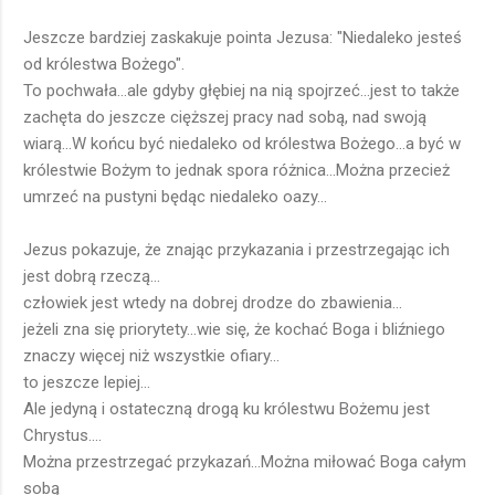
Jeszcze bardziej zaskakuje pointa Jezusa: "Niedaleko jesteś
od królestwa Bożego".
To pochwała...ale gdyby głębiej na nią spojrzeć...jest to także
zachęta do jeszcze cięższej pracy nad sobą, nad swoją
wiarą...W końcu być niedaleko od królestwa Bożego...a być w
królestwie Bożym to jednak spora różnica...Można przecież
umrzeć na pustyni będąc niedaleko oazy...
Jezus pokazuje, że znając przykazania i przestrzegając ich
jest dobrą rzeczą...
człowiek jest wtedy na dobrej drodze do zbawienia...
jeżeli zna się priorytety...wie się, że kochać Boga i bliźniego
znaczy więcej niż wszystkie ofiary...
to jeszcze lepiej...
Ale jedyną i ostateczną drogą ku królestwu Bożemu jest
Chrystus....
Można przestrzegać przykazań...Można miłować Boga całym
sobą