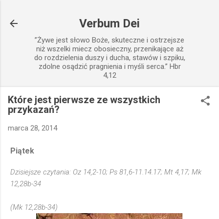
Przejdź do głównej zawartości
Verbum Dei
”Żywe jest słowo Boże, skuteczne i ostrzejsze
niż wszelki miecz obosieczny, przenikające aż
do rozdzielenia duszy i ducha, stawów i szpiku,
zdolne osądzić pragnienia i myśli serca.” Hbr
4,12
Które jest pierwsze ze wszystkich
przykazań?
marca 28, 2014
Piątek
Dzisiejsze czytania: Oz 14,2-10; Ps 81,6-11.14.17; Mt 4,17; Mk
12,28b-34
(Mk 12,28b-34)