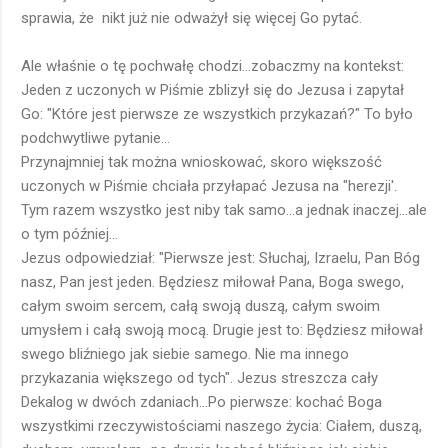
sprawia, że nikt już nie odważył się więcej Go pytać.
Ale właśnie o tę pochwałę chodzi...zobaczmy na kontekst:
Jeden z uczonych w Piśmie zblizył się do Jezusa i zapytał
Go: "Które jest pierwsze ze wszystkich przykazań?" To było
podchwytliwe pytanie...
Przynajmniej tak można wnioskować, skoro większość
uczonych w Piśmie chciała przyłapać Jezusa na "herezji'.
Tym razem wszystko jest niby tak samo...a jednak inaczej...ale
o tym później...
Jezus odpowiedział: "Pierwsze jest: Słuchaj, Izraelu, Pan Bóg
nasz, Pan jest jeden. Będziesz miłował Pana, Boga swego,
całym swoim sercem, całą swoją duszą, całym swoim
umysłem i całą swoją mocą. Drugie jest to: Będziesz miłował
swego bliźniego jak siebie samego. Nie ma innego
przykazania większego od tych". Jezus streszcza cały
Dekalog w dwóch zdaniach...Po pierwsze: kochać Boga
wszystkimi rzeczywistościami naszego życia: Ciałem, duszą,