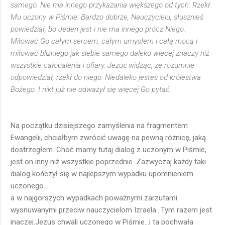
samego. Nie ma innego przykazania większego od tych. Rzekł
Mu uczony w Piśmie: Bardzo dobrze, Nauczycielu, słusznieś
powiedział, bo Jeden jest i nie ma innego prócz Niego.
Miłować Go całym sercem, całym umysłem i całą mocą i
miłować bliźniego jak siebie samego daleko więcej znaczy niż
wszystkie całopalenia i ofiary. Jezus widząc, że rozumnie
odpowiedział, rzekł do niego: Niedaleko jesteś od królestwa
Bożego. I nikt już nie odważył się więcej Go pytać.
Na początku dzisiejszego zamyślenia na fragmentem
Ewangelii, chciałbym zwrócić uwagę na pewną różnicę, jaką
dostrzegłem. Choć mamy tutaj dialog z uczonym w Piśmie,
jest on inny niż wszystkie poprzednie. Zazwyczaj każdy taki
dialog kończył się w najlepszym wypadku upomnieniem
uczonego...
a w najgorszych wypadkach poważnymi zarzutami
wysnuwanymi przeciw nauczycielom Izraela...Tym razem jest
inaczej.Jezus chwali uczonego w Piśmie...i ta pochwała