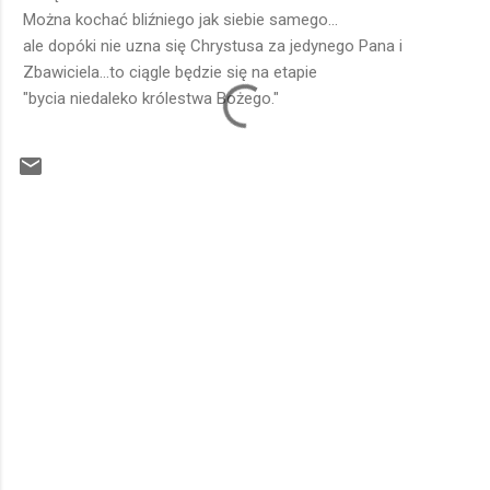
Można kochać bliźniego jak siebie samego...
ale dopóki nie uzna się Chrystusa za jedynego Pana i
Zbawiciela...to ciągle będzie się na etapie
"bycia niedaleko królestwa Bożego."
K
o
m
e
n
t
a
r
z